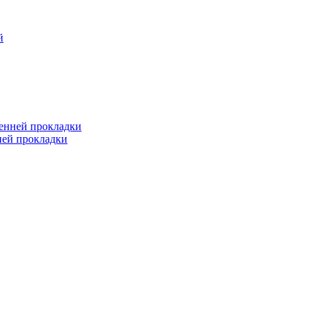
й
ренней прокладки
ней прокладки