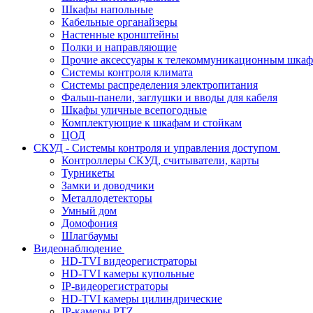
Шкафы напольные
Кабельные органайзеры
Настенные кронштейны
Полки и направляющие
Прочие аксессуары к телекоммуникационным шка
Системы контроля климата
Системы распределения электропитания
Фальш-панели, заглушки и вводы для кабеля
Шкафы уличные всепогодные
Комплектующие к шкафам и стойкам
ЦОД
СКУД - Системы контроля и управления доступом
Контроллеры СКУД, считыватели, карты
Турникеты
Замки и доводчики
Металлодетекторы
Умный дом
Домофония
Шлагбаумы
Видеонаблюдение
HD-TVI видеорегистраторы
HD-TVI камеры купольные
IP-видеорегистраторы
HD-TVI камеры цилиндрические
IP-камеры PTZ