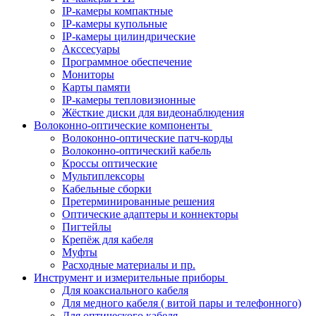
IP-камеры компактные
IP-камеры купольные
IP-камеры цилиндрические
Акссесуары
Программное обеспечение
Мониторы
Карты памяти
IP-камеры тепловизионные
Жёсткие диски для видеонаблюдения
Волоконно-оптические компоненты
Волоконно-оптические патч-корды
Волоконно-оптический кабель
Кроссы оптические
Мультиплексоры
Кабельные сборки
Претерминированные решения
Оптические адаптеры и коннекторы
Пигтейлы
Крепёж для кабеля
Муфты
Расходные материалы и пр.
Инструмент и измерительные приборы
Для коаксиального кабеля
Для медного кабеля ( витой пары и телефонного)
Для оптического кабеля