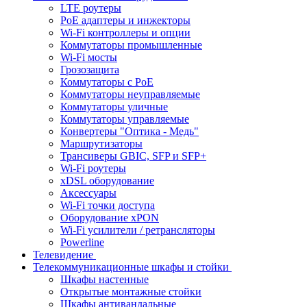
LTE роутеры
PoE адаптеры и инжекторы
Wi-Fi контроллеры и опции
Коммутаторы промышленные
Wi-Fi мосты
Грозозащита
Коммутаторы c PoE
Коммутаторы неуправляемые
Коммутаторы уличные
Коммутаторы управляемые
Конвертеры "Оптика - Медь"
Маршрутизаторы
Трансиверы GBIC, SFP и SFP+
Wi-Fi роутеры
xDSL оборудование
Аксессуары
Wi-Fi точки доступа
Оборудование хPON
Wi-Fi усилители / ретрансляторы
Powerline
Телевидение
Телекоммуникационные шкафы и стойки
Шкафы настенные
Открытые монтажные стойки
Шкафы антивандальные