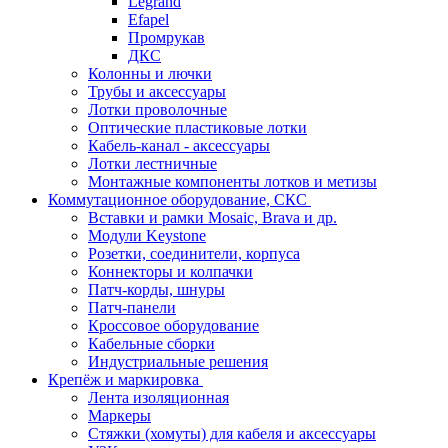
Legrand
Efapel
Промрукав
ДКС
Колонны и лючки
Трубы и аксессуары
Лотки проволочные
Оптические пластиковые лотки
Кабель-канал - аксессуары
Лотки лестничные
Монтажные компоненты лотков и метизы
Коммутационное оборудование, СКС
Вставки и рамки Mosaic, Brava и др.
Модули Keystone
Розетки, соединители, корпуса
Коннекторы и колпачки
Патч-корды, шнуры
Патч-панели
Кроссовое оборудование
Кабельные сборки
Индустриальные решения
Крепёж и маркировка
Лента изоляционная
Маркеры
Стяжки (хомуты) для кабеля и аксессуары