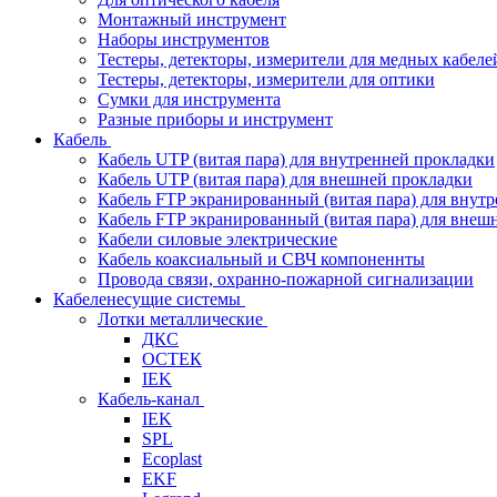
Монтажный инструмент
Наборы инструментов
Тестеры, детекторы, измерители для медных кабеле
Тестеры, детекторы, измерители для оптики
Сумки для инструмента
Разные приборы и инструмент
Кабель
Кабель UTP (витая пара) для внутренней прокладки
Кабель UTP (витая пара) для внешней прокладки
Кабель FTP экранированный (витая пара) для внут
Кабель FTP экранированный (витая пара) для внеш
Кабели силовые электрические
Кабель коаксиальный и СВЧ компоненнты
Провода связи, охранно-пожарной сигнализации
Кабеленесущие системы
Лотки металлические
ДКС
ОСТЕК
IEK
Кабель-канал
IEK
SPL
Ecoplast
EKF