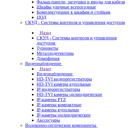
Фальш-панели, заглушки и вводы для кабеля
Шкафы уличные всепогодные
Комплектующие к шкафам и стойкам
ЦОД
СКУД - Системы контроля и управления доступом
Назад
СКУД - Системы контроля и управления
доступом
Турникеты
Металлодетекторы
Домофония
Видеонаблюдение
Назад
Видеонаблюдение
HD-TVI видеорегистраторы
HD-TVI камеры купольные
IP-видеорегистраторы
HD-TVI камеры цилиндрические
IP-камеры PTZ
IP-камеры компактные
IP-камеры купольные
IP-камеры цилиндрические
Акссесуары
Волоконно-оптические компоненты