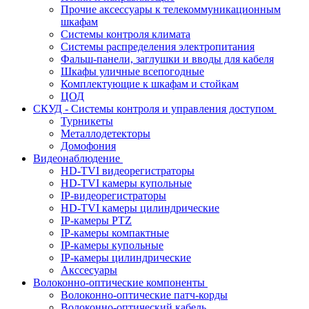
Прочие аксессуары к телекоммуникационным
шкафам
Системы контроля климата
Системы распределения электропитания
Фальш-панели, заглушки и вводы для кабеля
Шкафы уличные всепогодные
Комплектующие к шкафам и стойкам
ЦОД
СКУД - Системы контроля и управления доступом
Турникеты
Металлодетекторы
Домофония
Видеонаблюдение
HD-TVI видеорегистраторы
HD-TVI камеры купольные
IP-видеорегистраторы
HD-TVI камеры цилиндрические
IP-камеры PTZ
IP-камеры компактные
IP-камеры купольные
IP-камеры цилиндрические
Акссесуары
Волоконно-оптические компоненты
Волоконно-оптические патч-корды
Волоконно-оптический кабель