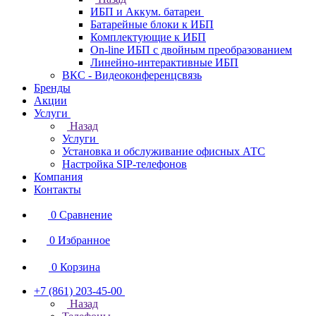
ИБП и Аккум. батареи
Батарейные блоки к ИБП
Комплектующие к ИБП
On-line ИБП с двойным преобразованием
Линейно-интерактивные ИБП
ВКС - Видеоконференцсвязь
Бренды
Акции
Услуги
Назад
Услуги
Установка и обслуживание офисных АТС
Настройка SIP-телефонов
Компания
Контакты
0
Сравнение
0
Избранное
0
Корзина
+7 (861) 203-45-00
Назад