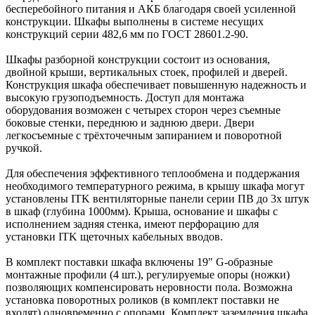
бесперебойного питания и АКБ благодаря своей усиленной
конструкции. Шкафы выполнены в системе несущих
конструкций серии 482,6 мм по ГОСТ 28601.2-90.
Шкафы разборной конструкции состоит из основания,
двойной крыши, вертикальных стоек, профилей и дверей.
Конструкция шкафа обеспечивает повышенную надежность и
высокую грузоподъемность. Доступ для монтажа
оборудования возможен с четырех сторон через съемные
боковые стенки, переднюю и заднюю двери. Двери
легкосъемные с трёхточечным запиранием и поворотной
ручкой.
Для обеспечения эффективного теплообмена и поддержания
необходимого температурного режима, в крышу шкафа могут
установлены ITK вентиляторные панели серии ПВ до 3х штук
в шкаф (глубина 1000мм). Крыша, основание и шкафы с
исполнением задняя стенка, имеют перфорацию для
установки ITK щеточных кабельных вводов.
В комплект поставки шкафа включены 19" G-образные
монтажные профили (4 шт.), регулируемые опоры (ножки)
позволяющих компенсировать неровности пола. Возможна
установка поворотных роликов (в комплект поставки не
входят) одновременно с опорами. Комплект заземления шкафа