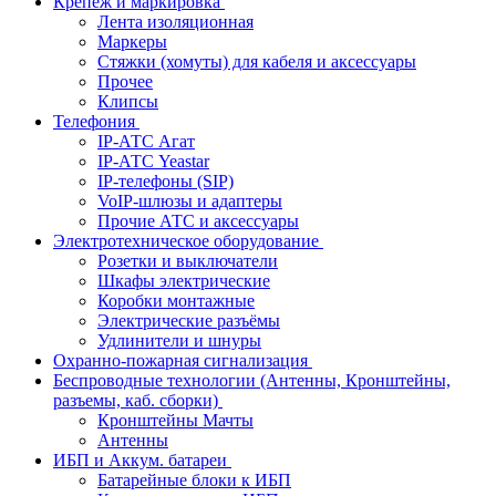
Крепёж и маркировка
Лента изоляционная
Маркеры
Стяжки (хомуты) для кабеля и аксессуары
Прочее
Клипсы
Телефония
IP-АТС Агат
IP-АТС Yeastar
IP-телефоны (SIP)
VoIP-шлюзы и адаптеры
Прочие АТС и аксессуары
Электротехническое оборудование
Розетки и выключатели
Шкафы электрические
Коробки монтажные
Электрические разъёмы
Удлинители и шнуры
Охранно-пожарная сигнализация
Беспроводные технологии (Антенны, Кронштейны,
разъемы, каб. сборки)
Кронштейны Мачты
Антенны
ИБП и Аккум. батареи
Батарейные блоки к ИБП