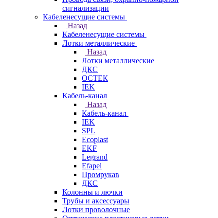
сигнализации
Кабеленесущие системы
Назад
Кабеленесущие системы
Лотки металлические
Назад
Лотки металлические
ДКС
ОСТЕК
IEK
Кабель-канал
Назад
Кабель-канал
IEK
SPL
Ecoplast
EKF
Legrand
Efapel
Промрукав
ДКС
Колонны и лючки
Трубы и аксессуары
Лотки проволочные