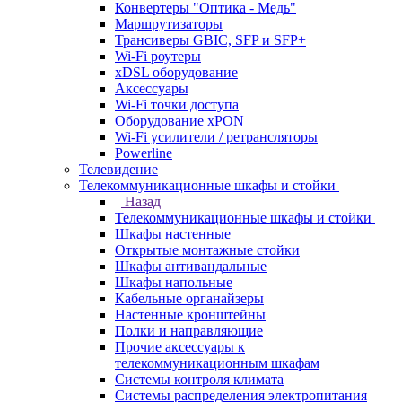
Конвертеры "Оптика - Медь"
Маршрутизаторы
Трансиверы GBIC, SFP и SFP+
Wi-Fi роутеры
xDSL оборудование
Аксессуары
Wi-Fi точки доступа
Оборудование хPON
Wi-Fi усилители / ретрансляторы
Powerline
Телевидение
Телекоммуникационные шкафы и стойки
Назад
Телекоммуникационные шкафы и стойки
Шкафы настенные
Открытые монтажные стойки
Шкафы антивандальные
Шкафы напольные
Кабельные органайзеры
Настенные кронштейны
Полки и направляющие
Прочие аксессуары к
телекоммуникационным шкафам
Системы контроля климата
Системы распределения электропитания