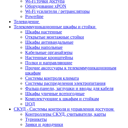
Wi-Fi точки доступа
Оборудование хPON
Wi-Fi усилители / ретрансляторы
Powerline
Телевидение
Телекоммуникационные шкафы и стойки
Шкафы настенные
Открытые монтажные стойки
Шкафы антивандальные
Шкафы напольные
Кабельные органайзеры
Настенные кронштейны
Полки и направляющие
Прочие аксессуары к телекоммуникационным
шкафам
Системы контроля климата
Системы распределения электропитания
Фальш-панели, заглушки и вводы для кабеля
Шкафы уличные всепогодные
Комплектующие к шкафам и стойкам
ЦОД
СКУД - Системы контроля и управления доступом
Контроллеры СКУД, считыватели, карты
Турникеты
Замки и доводчики