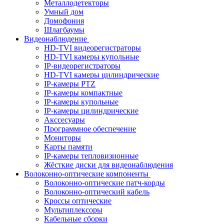
Металлодетекторы
Умный дом
Домофония
Шлагбаумы
Видеонаблюдение
HD-TVI видеорегистраторы
HD-TVI камеры купольные
IP-видеорегистраторы
HD-TVI камеры цилиндрические
IP-камеры PTZ
IP-камеры компактные
IP-камеры купольные
IP-камеры цилиндрические
Акссесуары
Программное обеспечение
Мониторы
Карты памяти
IP-камеры тепловизионные
Жёсткие диски для видеонаблюдения
Волоконно-оптические компоненты
Волоконно-оптические патч-корды
Волоконно-оптический кабель
Кроссы оптические
Мультиплексоры
Кабельные сборки