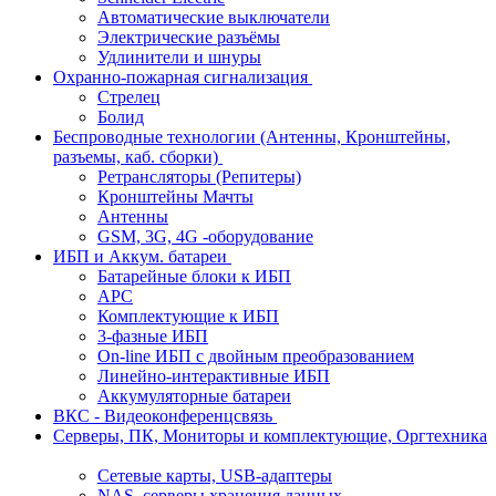
Автоматические выключатели
Электрические разъёмы
Удлинители и шнуры
Охранно-пожарная сигнализация
Стрелец
Болид
Беспроводные технологии (Антенны, Кронштейны,
разъемы, каб. сборки)
Ретрансляторы (Репитеры)
Кронштейны Мачты
Антенны
GSM, 3G, 4G -оборудование
ИБП и Аккум. батареи
Батарейные блоки к ИБП
APC
Комплектующие к ИБП
3-фазные ИБП
On-line ИБП с двойным преобразованием
Линейно-интерактивные ИБП
Аккумуляторные батареи
ВКС - Видеоконференцсвязь
Серверы, ПК, Мониторы и комплектующие, Оргтехника
Сетевые карты, USB-адаптеры
NAS, серверы хранения данных