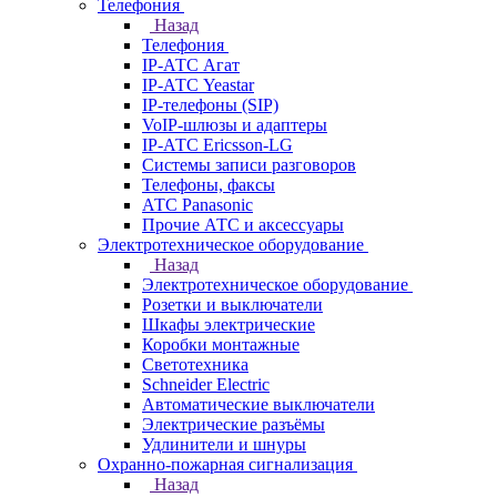
Телефония
Назад
Телефония
IP-АТС Агат
IP-АТС Yeastar
IP-телефоны (SIP)
VoIP-шлюзы и адаптеры
IP-АТС Ericsson-LG
Системы записи разговоров
Телефоны, факсы
АТС Panasonic
Прочие АТС и аксессуары
Электротехническое оборудование
Назад
Электротехническое оборудование
Розетки и выключатели
Шкафы электрические
Коробки монтажные
Светотехника
Schneider Electric
Автоматические выключатели
Электрические разъёмы
Удлинители и шнуры
Охранно-пожарная сигнализация
Назад