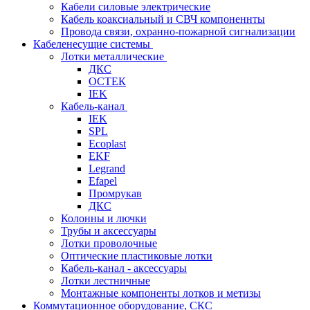
Кабели силовые электрические
Кабель коаксиальный и СВЧ компоненнты
Провода связи, охранно-пожарной сигнализации
Кабеленесущие системы
Лотки металлические
ДКС
ОСТЕК
IEK
Кабель-канал
IEK
SPL
Ecoplast
EKF
Legrand
Efapel
Промрукав
ДКС
Колонны и лючки
Трубы и аксессуары
Лотки проволочные
Оптические пластиковые лотки
Кабель-канал - аксессуары
Лотки лестничные
Монтажные компоненты лотков и метизы
Коммутационное оборудование, СКС