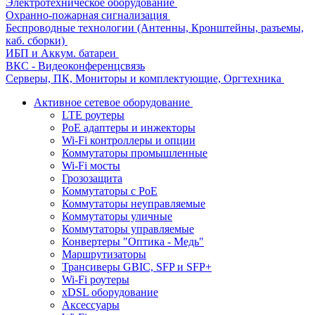
Электротехническое оборудование
Охранно-пожарная сигнализация
Беспроводные технологии (Антенны, Кронштейны, разъемы,
каб. сборки)
ИБП и Аккум. батареи
ВКС - Видеоконференцсвязь
Серверы, ПК, Мониторы и комплектующие, Оргтехника
Активное сетевое оборудование
LTE роутеры
PoE адаптеры и инжекторы
Wi-Fi контроллеры и опции
Коммутаторы промышленные
Wi-Fi мосты
Грозозащита
Коммутаторы c PoE
Коммутаторы неуправляемые
Коммутаторы уличные
Коммутаторы управляемые
Конвертеры "Оптика - Медь"
Маршрутизаторы
Трансиверы GBIC, SFP и SFP+
Wi-Fi роутеры
xDSL оборудование
Аксессуары