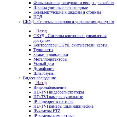
Фальш-панели, заглушки и вводы для кабеля
Шкафы уличные всепогодные
Комплектующие к шкафам и стойкам
ЦОД
СКУД - Системы контроля и управления доступом
Назад
СКУД - Системы контроля и управления
доступом
Контроллеры СКУД, считыватели, карты
Турникеты
Замки и доводчики
Металлодетекторы
Умный дом
Домофония
Шлагбаумы
Видеонаблюдение
Назад
Видеонаблюдение
HD-TVI видеорегистраторы
HD-TVI камеры купольные
IP-видеорегистраторы
HD-TVI камеры цилиндрические
IP-камеры PTZ
IP-камеры компактные