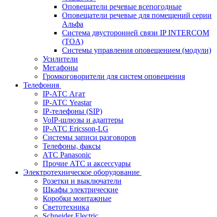
Оповещатели речевые всепогодные
Оповещатели речевые для помещений серии
Альфа
Система двусторонней связи IP INTERCOM
(TOA)
Системы управления оповещением (модули)
Усилители
Мегафоны
Громкоговорители для систем оповещения
Телефония
IP-АТС Агат
IP-АТС Yeastar
IP-телефоны (SIP)
VoIP-шлюзы и адаптеры
IP-АТС Ericsson-LG
Системы записи разговоров
Телефоны, факсы
АТС Panasonic
Прочие АТС и аксессуары
Электротехническое оборудование
Розетки и выключатели
Шкафы электрические
Коробки монтажные
Светотехника
Schneider Electric