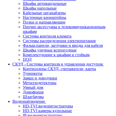
Шкафы антивандальные
Шкафы напольные
Кабельные органайзеры
Настенные кронштейны
Полки и направляющие
Прочие аксессуары к телекоммуникационным
шкафам
Системы контроля климата
Системы распределения электропитания
Фальш-панели, заглушки и вводы для кабеля
Шкафы уличные всепогодные
Комплектующие к шкафам и стойкам
ЦОД
СКУД - Системы контроля и управления доступом
Контроллеры СКУД, считыватели, карты
Турникеты
Замки и доводчики
Металлодетекторы
Умный дом
Домофония
Шлагбаумы
Видеонаблюдение
HD-TVI видеорегистраторы
HD-TVI камеры купольные
IP-видеорегистраторы