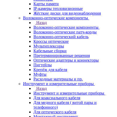
Карты памяти
IP-камеры тепловизионные
Жёсткие диски для видеонаблюдения
Волоконно-оптические компоненты
Назад
Волоконно-оптические компоненты
Волоконно-оптические патч-корды
Волоконно-оптический кабель
Кроссы оптические
Мультиплексоры
Кабельные сборки
Претерминированные решения
Оптические адаптеры и коннекторы
Пигтейлы
Крепёж для кабеля
Муфты
Расходные материалы и пр.
Инструмент и измерительные приборы
Назад
Инструмент и измерительные приборы
Для коаксиального кабеля
Для медного кабеля ( витой пары и
телефонного)
Для оптического кабеля
Монтажный инструмент