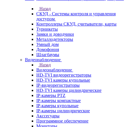
Назад
СКУД - Системы контроля и управления
доступом
Контроллеры СКУД, считыватели, карты
Турникеты
Замки и доводчики
Металлодетекторы
Умный дом
Домофония
Шлагбаумы
Видеонаблюдение
Назад
Видеонаблюдение
HD-TVI видеорегистраторы
HD-TVI камеры купольные
IP-видеорегистраторы
HD-TVI камеры цилиндрические
IP-камеры PTZ
IP-камеры компактные
IP-камеры купольные
IP-камеры цилиндрические
Акссесуары
Программное обеспечение
Мониторы