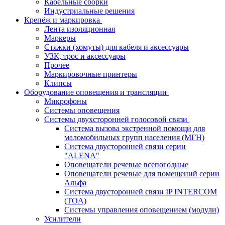
Кабельные сборки
Индустриальные решения
Крепёж и маркировка
Лента изоляционная
Маркеры
Стяжки (хомуты) для кабеля и аксессуары
УЗК, трос и аксессуары
Прочее
Маркировочные принтеры
Клипсы
Оборудование оповещения и трансляции
Микрофоны
Системы оповещения
Системы двухсторонней голосовой связи
Система вызова экстренной помощи для
маломобильных групп населения (МГН)
Система двусторонней связи серии
"ALENA"
Оповещатели речевые всепогодные
Оповещатели речевые для помещений серии
Альфа
Система двусторонней связи IP INTERCOM
(TOA)
Системы управления оповещением (модули)
Усилители