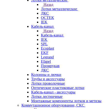
Лотки металлические
Назад
Лотки металлические
ДКС
ОСТЕК
IEK
Кабель-канал
Назад
Кабель-канал
IEK
SPL
Ecoplast
EKF
Legrand
Efapel
Промрукав
ДКС
Колонны и лючки
Трубы и аксессуары
Лотки проволочные
Оптические пластиковые лотки
Кабель-канал - аксессуары
Лотки лестничные
Монтажные компоненты лотков и метизы
Коммутационное оборудование, СКС