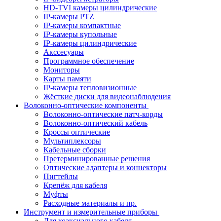
HD-TVI камеры цилиндрические
IP-камеры PTZ
IP-камеры компактные
IP-камеры купольные
IP-камеры цилиндрические
Акссесуары
Программное обеспечение
Мониторы
Карты памяти
IP-камеры тепловизионные
Жёсткие диски для видеонаблюдения
Волоконно-оптические компоненты
Волоконно-оптические патч-корды
Волоконно-оптический кабель
Кроссы оптические
Мультиплексоры
Кабельные сборки
Претерминированные решения
Оптические адаптеры и коннекторы
Пигтейлы
Крепёж для кабеля
Муфты
Расходные материалы и пр.
Инструмент и измерительные приборы
Для коаксиального кабеля