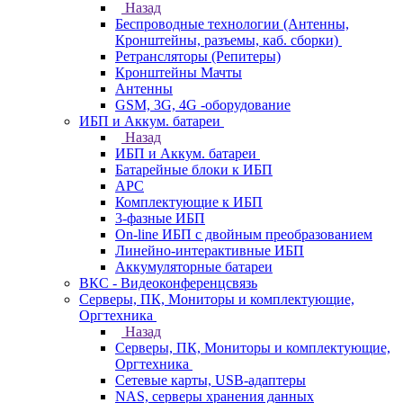
Назад
Беспроводные технологии (Антенны,
Кронштейны, разъемы, каб. сборки)
Ретрансляторы (Репитеры)
Кронштейны Мачты
Антенны
GSM, 3G, 4G -оборудование
ИБП и Аккум. батареи
Назад
ИБП и Аккум. батареи
Батарейные блоки к ИБП
APC
Комплектующие к ИБП
3-фазные ИБП
On-line ИБП с двойным преобразованием
Линейно-интерактивные ИБП
Аккумуляторные батареи
ВКС - Видеоконференцсвязь
Серверы, ПК, Мониторы и комплектующие,
Оргтехника
Назад
Серверы, ПК, Мониторы и комплектующие,
Оргтехника
Сетевые карты, USB-адаптеры
NAS, серверы хранения данных