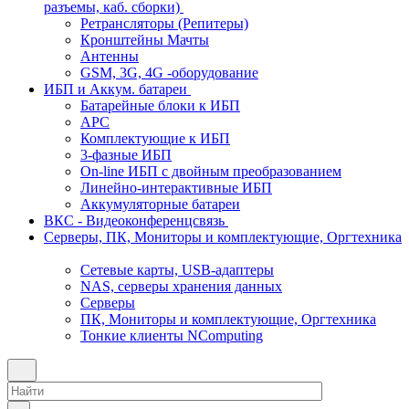
разъемы, каб. сборки)
Ретрансляторы (Репитеры)
Кронштейны Мачты
Антенны
GSM, 3G, 4G -оборудование
ИБП и Аккум. батареи
Батарейные блоки к ИБП
APC
Комплектующие к ИБП
3-фазные ИБП
On-line ИБП с двойным преобразованием
Линейно-интерактивные ИБП
Аккумуляторные батареи
ВКС - Видеоконференцсвязь
Серверы, ПК, Мониторы и комплектующие, Оргтехника
Сетевые карты, USB-адаптеры
NAS, серверы хранения данных
Серверы
ПК, Мониторы и комплектующие, Оргтехника
Тонкие клиенты NComputing