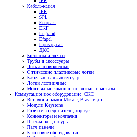
IEK
Кабель-канал
IEK
SPL
Ecoplast
EKF
Legrand
Efapel
Промрукав
ДКС
Колонны и лючки
Трубы и аксессуары
Лотки проволочные
Оптические пластиковые лотки
Кабель-канал - аксессуары
Лотки лестничные
Монтажные компоненты лотков и метизы
Коммутационное оборудование, СКС
Вставки и рамки Mosaic, Brava и др.
Модули Keystone
Розетки, соединители, корпуса
Коннекторы и колпачки
Патч-корды, шнуры
Патч-панели
Кроссовое оборудование