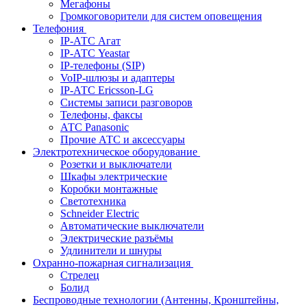
Мегафоны
Громкоговорители для систем оповещения
Телефония
IP-АТС Агат
IP-АТС Yeastar
IP-телефоны (SIP)
VoIP-шлюзы и адаптеры
IP-АТС Ericsson-LG
Системы записи разговоров
Телефоны, факсы
АТС Panasonic
Прочие АТС и аксессуары
Электротехническое оборудование
Розетки и выключатели
Шкафы электрические
Коробки монтажные
Светотехника
Schneider Electric
Автоматические выключатели
Электрические разъёмы
Удлинители и шнуры
Охранно-пожарная сигнализация
Стрелец
Болид
Беспроводные технологии (Антенны, Кронштейны,