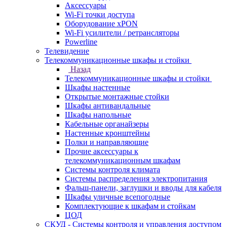
Аксессуары
Wi-Fi точки доступа
Оборудование хPON
Wi-Fi усилители / ретрансляторы
Powerline
Телевидение
Телекоммуникационные шкафы и стойки
Назад
Телекоммуникационные шкафы и стойки
Шкафы настенные
Открытые монтажные стойки
Шкафы антивандальные
Шкафы напольные
Кабельные органайзеры
Настенные кронштейны
Полки и направляющие
Прочие аксессуары к
телекоммуникационным шкафам
Системы контроля климата
Системы распределения электропитания
Фальш-панели, заглушки и вводы для кабеля
Шкафы уличные всепогодные
Комплектующие к шкафам и стойкам
ЦОД
СКУД - Системы контроля и управления доступом