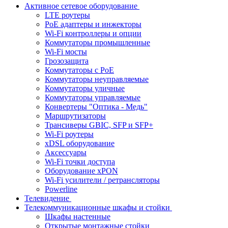
Активное сетевое оборудование
LTE роутеры
PoE адаптеры и инжекторы
Wi-Fi контроллеры и опции
Коммутаторы промышленные
Wi-Fi мосты
Грозозащита
Коммутаторы c PoE
Коммутаторы неуправляемые
Коммутаторы уличные
Коммутаторы управляемые
Конвертеры "Оптика - Медь"
Маршрутизаторы
Трансиверы GBIC, SFP и SFP+
Wi-Fi роутеры
xDSL оборудование
Аксессуары
Wi-Fi точки доступа
Оборудование хPON
Wi-Fi усилители / ретрансляторы
Powerline
Телевидение
Телекоммуникационные шкафы и стойки
Шкафы настенные
Открытые монтажные стойки