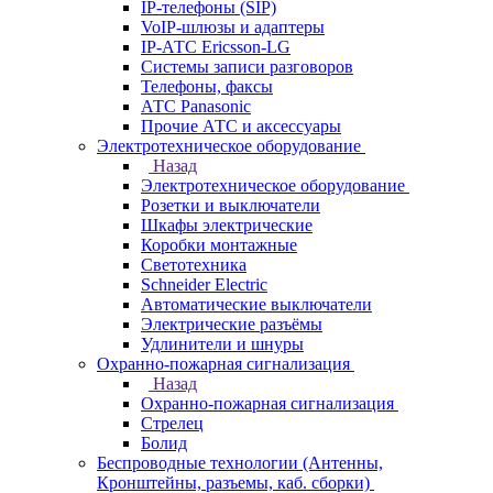
IP-телефоны (SIP)
VoIP-шлюзы и адаптеры
IP-АТС Ericsson-LG
Системы записи разговоров
Телефоны, факсы
АТС Panasonic
Прочие АТС и аксессуары
Электротехническое оборудование
Назад
Электротехническое оборудование
Розетки и выключатели
Шкафы электрические
Коробки монтажные
Светотехника
Schneider Electric
Автоматические выключатели
Электрические разъёмы
Удлинители и шнуры
Охранно-пожарная сигнализация
Назад
Охранно-пожарная сигнализация
Стрелец
Болид
Беспроводные технологии (Антенны,
Кронштейны, разъемы, каб. сборки)