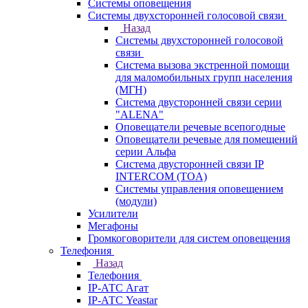
Системы оповещения
Системы двухсторонней голосовой связи
Назад
Системы двухсторонней голосовой
связи
Система вызова экстренной помощи
для маломобильных групп населения
(МГН)
Система двусторонней связи серии
"ALENA"
Оповещатели речевые всепогодные
Оповещатели речевые для помещений
серии Альфа
Система двусторонней связи IP
INTERCOM (TOA)
Системы управления оповещением
(модули)
Усилители
Мегафоны
Громкоговорители для систем оповещения
Телефония
Назад
Телефония
IP-АТС Агат
IP-АТС Yeastar