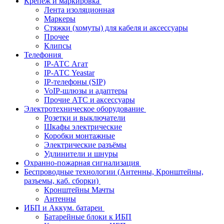
Крепёж и маркировка
Лента изоляционная
Маркеры
Стяжки (хомуты) для кабеля и аксессуары
Прочее
Клипсы
Телефония
IP-АТС Агат
IP-АТС Yeastar
IP-телефоны (SIP)
VoIP-шлюзы и адаптеры
Прочие АТС и аксессуары
Электротехническое оборудование
Розетки и выключатели
Шкафы электрические
Коробки монтажные
Электрические разъёмы
Удлинители и шнуры
Охранно-пожарная сигнализация
Беспроводные технологии (Антенны, Кронштейны,
разъемы, каб. сборки)
Кронштейны Мачты
Антенны
ИБП и Аккум. батареи
Батарейные блоки к ИБП