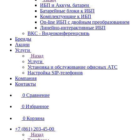
ИБП и Аккум. батареи
Батарейные блоки к ИБП
Комплектующие к ИБП
On-line ИБП с двойным преобразованием
Линейно-интерактивные ИБП
ВКС - Видеоконференцсвязь
Бренды
Акции
Услуги
Назад
Услуги
Установка и обслуживание офисных АТС
Настройка SIP-телефонов
Компания
Контакты
0
Сравнение
0
Избранное
0
Корзина
+7 (861) 203-45-00
Назад