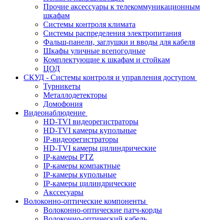
Прочие аксессуары к телекоммуникационным
шкафам
Системы контроля климата
Системы распределения электропитания
Фальш-панели, заглушки и вводы для кабеля
Шкафы уличные всепогодные
Комплектующие к шкафам и стойкам
ЦОД
СКУД - Системы контроля и управления доступом
Турникеты
Металлодетекторы
Домофония
Видеонаблюдение
HD-TVI видеорегистраторы
HD-TVI камеры купольные
IP-видеорегистраторы
HD-TVI камеры цилиндрические
IP-камеры PTZ
IP-камеры компактные
IP-камеры купольные
IP-камеры цилиндрические
Акссесуары
Волоконно-оптические компоненты
Волоконно-оптические патч-корды
Волоконно-оптический кабель