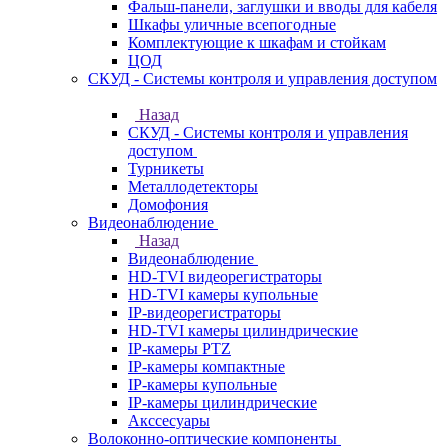
Фальш-панели, заглушки и вводы для кабеля
Шкафы уличные всепогодные
Комплектующие к шкафам и стойкам
ЦОД
СКУД - Системы контроля и управления доступом
Назад
СКУД - Системы контроля и управления
доступом
Турникеты
Металлодетекторы
Домофония
Видеонаблюдение
Назад
Видеонаблюдение
HD-TVI видеорегистраторы
HD-TVI камеры купольные
IP-видеорегистраторы
HD-TVI камеры цилиндрические
IP-камеры PTZ
IP-камеры компактные
IP-камеры купольные
IP-камеры цилиндрические
Акссесуары
Волоконно-оптические компоненты