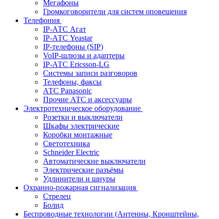
Мегафоны
Громкоговорители для систем оповещения
Телефония
IP-АТС Агат
IP-АТС Yeastar
IP-телефоны (SIP)
VoIP-шлюзы и адаптеры
IP-АТС Ericsson-LG
Системы записи разговоров
Телефоны, факсы
АТС Panasonic
Прочие АТС и аксессуары
Электротехническое оборудование
Розетки и выключатели
Шкафы электрические
Коробки монтажные
Светотехника
Schneider Electric
Автоматические выключатели
Электрические разъёмы
Удлинители и шнуры
Охранно-пожарная сигнализация
Стрелец
Болид
Беспроводные технологии (Антенны, Кронштейны,