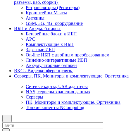
разъемы, каб. сборки)
Ретрансляторы (Репитеры)
Кронштейны Мачты
Антенны
GSM, 3G, 4G -оборудование
ИБП и Аккум. батареи
Батарейные блоки к ИБП
APC
Комплектующие к ИБП
3-фазные ИБП
On-line ИБП с двойным преобразованием
Линейно-интерактивные ИБП
Аккумуляторные батареи
ВКС - Видеоконференцсвязь
Серверы, ПК, Мониторы и комплектующие, Оргтехника
Сетевые карты, USB-адаптеры
NAS, серверы хранения данных
Серверы
ПК, Мониторы и комплектующие, Оргтехника
Тонкие клиенты NComputing