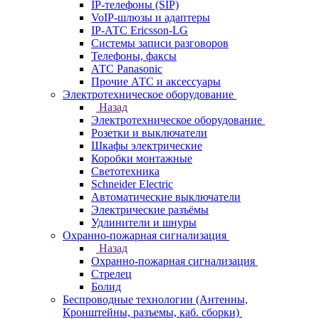
IP-телефоны (SIP)
VoIP-шлюзы и адаптеры
IP-АТС Ericsson-LG
Системы записи разговоров
Телефоны, факсы
АТС Panasonic
Прочие АТС и аксессуары
Электротехническое оборудование
Назад
Электротехническое оборудование
Розетки и выключатели
Шкафы электрические
Коробки монтажные
Светотехника
Schneider Electric
Автоматические выключатели
Электрические разъёмы
Удлинители и шнуры
Охранно-пожарная сигнализация
Назад
Охранно-пожарная сигнализация
Стрелец
Болид
Беспроводные технологии (Антенны,
Кронштейны, разъемы, каб. сборки)