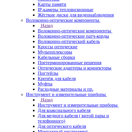
Карты памяти
IP-камеры тепловизионные
Жёсткие диски для видеонаблюдения
Волоконно-оптические компоненты
Назад
Волоконно-оптические компоненты
Волоконно-оптические патч-корды
Волоконно-оптический кабель
Кроссы оптические
Мультиплексоры
Кабельные сборки
Претерминированные решения
Оптические адаптеры и коннекторы
Пигтейлы
Крепёж для кабеля
Муфты
Расходные материалы и пр.
Инструмент и измерительные приборы
Назад
Инструмент и измерительные приборы
Для коаксиального кабеля
Для медного кабеля ( витой пары и
телефонного)
Для оптического кабеля
Монтажный инструмент