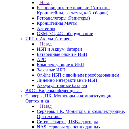
Назад
Беспроводные технологии (Антенны,
Кронштейны, разъемы, каб. сборки)
Ретрансляторы (Репитеры)
Кронштейны Мачты
Антенны
GSM, 3G, 4G -оборудование
ИБП и Аккум. батареи
Назад
ИБП и Аккум. батареи
Батарейные блоки к ИБП
APC
Комплектующие к ИБП
3-фазные ИБП
On-line ИБП с двойным преобразованием
Линейно-интерактивные ИБП
Аккумуляторные батареи
ВКС - Видеоконференцсвязь
Серверы, ПК, Мониторы и комплектующие,
Оргтехника
Назад
Серверы, ПК, Мониторы и комплектующие,
Оргтехника
Сетевые карты, USB-адаптеры
NAS, серверы хранения данных