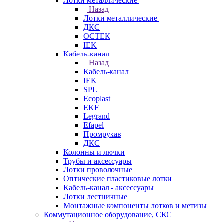
Лотки металлические
Назад
Лотки металлические
ДКС
ОСТЕК
IEK
Кабель-канал
Назад
Кабель-канал
IEK
SPL
Ecoplast
EKF
Legrand
Efapel
Промрукав
ДКС
Колонны и лючки
Трубы и аксессуары
Лотки проволочные
Оптические пластиковые лотки
Кабель-канал - аксессуары
Лотки лестничные
Монтажные компоненты лотков и метизы
Коммутационное оборудование, СКС