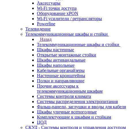
Аксессуары
Wi-Fi точки доступа
Оборудование хPON
Wi-Fi усилители / ретрансляторы
Powerline
Телевидение
Телекоммуникационные шкафы и стойки
Назад
Телекоммуникационные шкафы и стойки
Шкафы настенные
Открытые монтажные стойки
Шкафы антивандальные
Шкафы напольные
Кабельные органайзеры
Настенные кронштейны
Полки и направляющие
Прочие аксессуары к
телекоммуникационным шкафам
Системы контроля климата
Системы распределения электропитания
Фальш-панели, заглушки и вводы для кабеля
Шкафы уличные всепогодные
Комплектующие к шкафам и стойкам
ЦОД
СКУД - Системы контроля и управления доступом