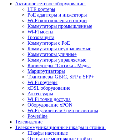
Активное сетевое оборудование
LTE роутеры
PoE адаптеры и инжекторы
Wi-Fi контроллеры и опции
Коммутаторы промышленные
Wi-Fi мосты
Грозозащита
Коммутаторы c PoE
Коммутаторы неуправляемые
Коммутаторы уличные
Коммутаторы управляемые
Конвертеры "Оптика - Медь"
Маршрутизаторы
Трансиверы GBIC, SFP и SFP+
Wi-Fi роутеры
xDSL оборудование
Аксессуары
Wi-Fi точки доступа
Оборудование хPON
Wi-Fi усилители / ретрансляторы
Powerline
Телевидение
Телекоммуникационные шкафы и стойки
Шкафы настенные
Открытые монтажные стойки