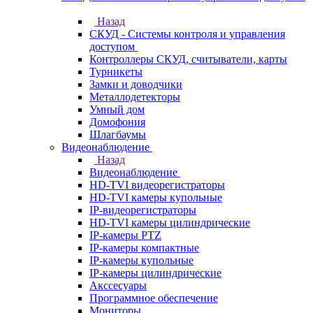
Назад
СКУД - Системы контроля и управления
доступом
Контроллеры СКУД, считыватели, карты
Турникеты
Замки и доводчики
Металлодетекторы
Умный дом
Домофония
Шлагбаумы
Видеонаблюдение
Назад
Видеонаблюдение
HD-TVI видеорегистраторы
HD-TVI камеры купольные
IP-видеорегистраторы
HD-TVI камеры цилиндрические
IP-камеры PTZ
IP-камеры компактные
IP-камеры купольные
IP-камеры цилиндрические
Акссесуары
Программное обеспечение
Мониторы