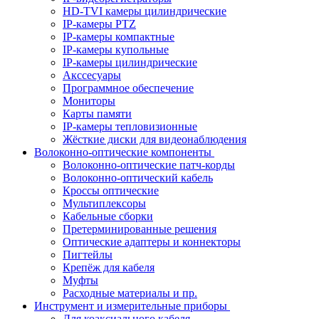
HD-TVI камеры цилиндрические
IP-камеры PTZ
IP-камеры компактные
IP-камеры купольные
IP-камеры цилиндрические
Акссесуары
Программное обеспечение
Мониторы
Карты памяти
IP-камеры тепловизионные
Жёсткие диски для видеонаблюдения
Волоконно-оптические компоненты
Волоконно-оптические патч-корды
Волоконно-оптический кабель
Кроссы оптические
Мультиплексоры
Кабельные сборки
Претерминированные решения
Оптические адаптеры и коннекторы
Пигтейлы
Крепёж для кабеля
Муфты
Расходные материалы и пр.
Инструмент и измерительные приборы
Для коаксиального кабеля