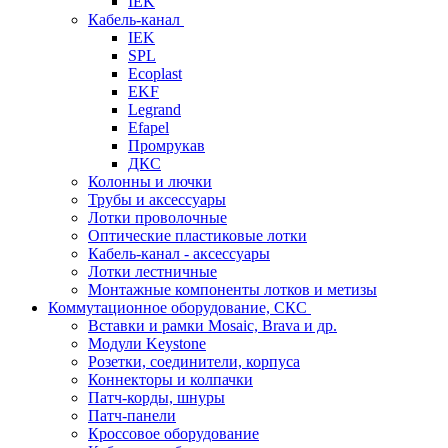
IEK
Кабель-канал
IEK
SPL
Ecoplast
EKF
Legrand
Efapel
Промрукав
ДКС
Колонны и лючки
Трубы и аксессуары
Лотки проволочные
Оптические пластиковые лотки
Кабель-канал - аксессуары
Лотки лестничные
Монтажные компоненты лотков и метизы
Коммутационное оборудование, СКС
Вставки и рамки Mosaic, Brava и др.
Модули Keystone
Розетки, соединители, корпуса
Коннекторы и колпачки
Патч-корды, шнуры
Патч-панели
Кроссовое оборудование