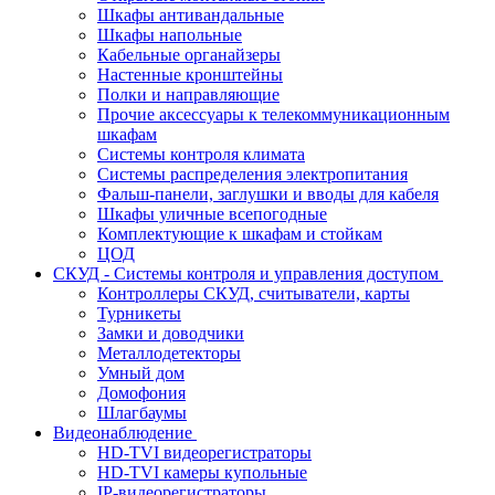
Шкафы антивандальные
Шкафы напольные
Кабельные органайзеры
Настенные кронштейны
Полки и направляющие
Прочие аксессуары к телекоммуникационным
шкафам
Системы контроля климата
Системы распределения электропитания
Фальш-панели, заглушки и вводы для кабеля
Шкафы уличные всепогодные
Комплектующие к шкафам и стойкам
ЦОД
СКУД - Системы контроля и управления доступом
Контроллеры СКУД, считыватели, карты
Турникеты
Замки и доводчики
Металлодетекторы
Умный дом
Домофония
Шлагбаумы
Видеонаблюдение
HD-TVI видеорегистраторы
HD-TVI камеры купольные
IP-видеорегистраторы