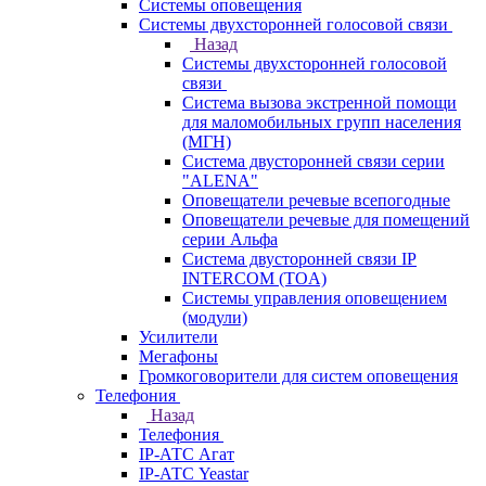
Системы оповещения
Системы двухсторонней голосовой связи
Назад
Системы двухсторонней голосовой
связи
Система вызова экстренной помощи
для маломобильных групп населения
(МГН)
Система двусторонней связи серии
"ALENA"
Оповещатели речевые всепогодные
Оповещатели речевые для помещений
серии Альфа
Система двусторонней связи IP
INTERCOM (TOA)
Системы управления оповещением
(модули)
Усилители
Мегафоны
Громкоговорители для систем оповещения
Телефония
Назад
Телефония
IP-АТС Агат
IP-АТС Yeastar