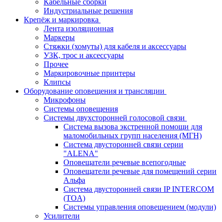
Кабельные сборки
Индустриальные решения
Крепёж и маркировка
Лента изоляционная
Маркеры
Стяжки (хомуты) для кабеля и аксессуары
УЗК, трос и аксессуары
Прочее
Маркировочные принтеры
Клипсы
Оборудование оповещения и трансляции
Микрофоны
Системы оповещения
Системы двухсторонней голосовой связи
Система вызова экстренной помощи для
маломобильных групп населения (МГН)
Система двусторонней связи серии
"ALENA"
Оповещатели речевые всепогодные
Оповещатели речевые для помещений серии
Альфа
Система двусторонней связи IP INTERCOM
(TOA)
Системы управления оповещением (модули)
Усилители