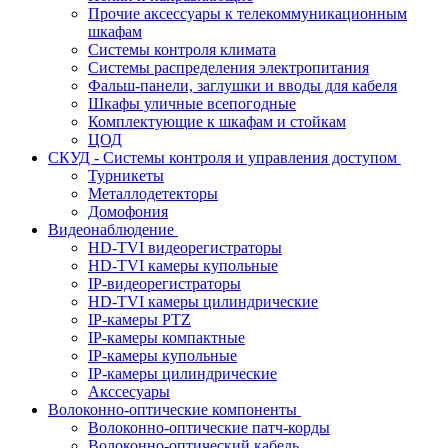
Прочие аксессуары к телекоммуникационным
шкафам
Системы контроля климата
Системы распределения электропитания
Фальш-панели, заглушки и вводы для кабеля
Шкафы уличные всепогодные
Комплектующие к шкафам и стойкам
ЦОД
СКУД - Системы контроля и управления доступом
Турникеты
Металлодетекторы
Домофония
Видеонаблюдение
HD-TVI видеорегистраторы
HD-TVI камеры купольные
IP-видеорегистраторы
HD-TVI камеры цилиндрические
IP-камеры PTZ
IP-камеры компактные
IP-камеры купольные
IP-камеры цилиндрические
Акссесуары
Волоконно-оптические компоненты
Волоконно-оптические патч-корды
Волоконно-оптический кабель