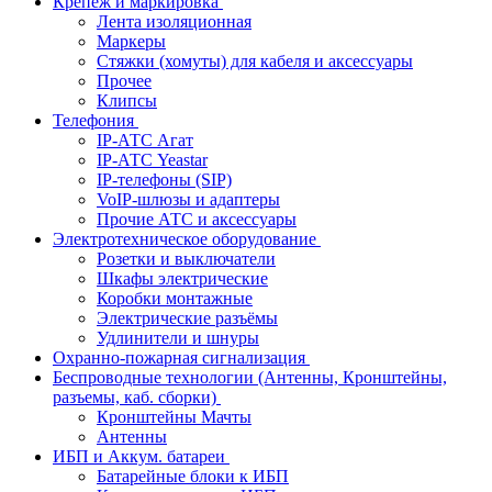
Крепёж и маркировка
Лента изоляционная
Маркеры
Стяжки (хомуты) для кабеля и аксессуары
Прочее
Клипсы
Телефония
IP-АТС Агат
IP-АТС Yeastar
IP-телефоны (SIP)
VoIP-шлюзы и адаптеры
Прочие АТС и аксессуары
Электротехническое оборудование
Розетки и выключатели
Шкафы электрические
Коробки монтажные
Электрические разъёмы
Удлинители и шнуры
Охранно-пожарная сигнализация
Беспроводные технологии (Антенны, Кронштейны,
разъемы, каб. сборки)
Кронштейны Мачты
Антенны
ИБП и Аккум. батареи
Батарейные блоки к ИБП