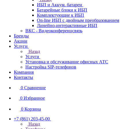
ИБП и Аккум. батареи
Батарейные блоки к ИБП
Комплектующие к ИБП
On-line ИБП с двойным преобразованием
Линейно-интерактивные ИБП
ВКС - Видеоконференцсвязь
Бренды
Акции
Услуги
Назад
Услуги
Установка и обслуживание офисных АТС
Настройка SIP-телефонов
Компания
Контакты
0
Сравнение
0
Избранное
0
Корзина
+7 (861) 203-45-00
Назад