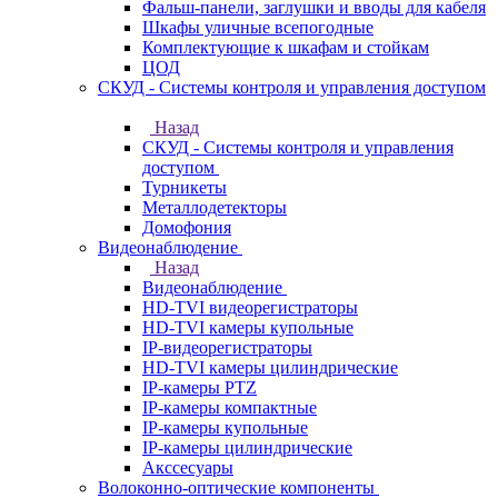
Фальш-панели, заглушки и вводы для кабеля
Шкафы уличные всепогодные
Комплектующие к шкафам и стойкам
ЦОД
СКУД - Системы контроля и управления доступом
Назад
СКУД - Системы контроля и управления
доступом
Турникеты
Металлодетекторы
Домофония
Видеонаблюдение
Назад
Видеонаблюдение
HD-TVI видеорегистраторы
HD-TVI камеры купольные
IP-видеорегистраторы
HD-TVI камеры цилиндрические
IP-камеры PTZ
IP-камеры компактные
IP-камеры купольные
IP-камеры цилиндрические
Акссесуары
Волоконно-оптические компоненты