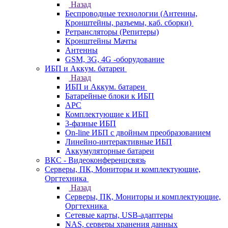
Назад
Беспроводные технологии (Антенны,
Кронштейны, разъемы, каб. сборки)
Ретрансляторы (Репитеры)
Кронштейны Мачты
Антенны
GSM, 3G, 4G -оборудование
ИБП и Аккум. батареи
Назад
ИБП и Аккум. батареи
Батарейные блоки к ИБП
APC
Комплектующие к ИБП
3-фазные ИБП
On-line ИБП с двойным преобразованием
Линейно-интерактивные ИБП
Аккумуляторные батареи
ВКС - Видеоконференцсвязь
Серверы, ПК, Мониторы и комплектующие,
Оргтехника
Назад
Серверы, ПК, Мониторы и комплектующие,
Оргтехника
Сетевые карты, USB-адаптеры
NAS, серверы хранения данных