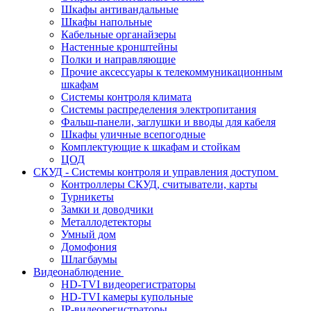
Шкафы антивандальные
Шкафы напольные
Кабельные органайзеры
Настенные кронштейны
Полки и направляющие
Прочие аксессуары к телекоммуникационным
шкафам
Системы контроля климата
Системы распределения электропитания
Фальш-панели, заглушки и вводы для кабеля
Шкафы уличные всепогодные
Комплектующие к шкафам и стойкам
ЦОД
СКУД - Системы контроля и управления доступом
Контроллеры СКУД, считыватели, карты
Турникеты
Замки и доводчики
Металлодетекторы
Умный дом
Домофония
Шлагбаумы
Видеонаблюдение
HD-TVI видеорегистраторы
HD-TVI камеры купольные
IP-видеорегистраторы