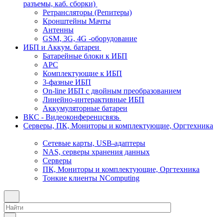
разъемы, каб. сборки)
Ретрансляторы (Репитеры)
Кронштейны Мачты
Антенны
GSM, 3G, 4G -оборудование
ИБП и Аккум. батареи
Батарейные блоки к ИБП
APC
Комплектующие к ИБП
3-фазные ИБП
On-line ИБП с двойным преобразованием
Линейно-интерактивные ИБП
Аккумуляторные батареи
ВКС - Видеоконференцсвязь
Серверы, ПК, Мониторы и комплектующие, Оргтехника
Сетевые карты, USB-адаптеры
NAS, серверы хранения данных
Серверы
ПК, Мониторы и комплектующие, Оргтехника
Тонкие клиенты NComputing