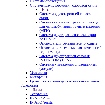
Системы оповещения
Системы двухсторонней голосовой связи
Назад
Системы двухсторонней голосовой
связи
Система вызова экстренной помощи
для маломобильных групп населения
(МГН)
Система двусторонней связи серии
"ALENA"
Оповещатели речевые всепогодные
Оповещатели речевые для помещений
серии Альфа
Система двусторонней связи IP
INTERCOM (TOA)
Системы управления оповещением
(модули)
Усилители
Мегафоны
Громкоговорители для систем оповещения
Телефония
Назад
Телефония
IP-АТС Агат
IP-АТС Yeastar