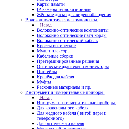
Карты памяти
IP-камеры тепловизионные
Жёсткие диски для видеонаблюдения
Волоконно-оптические компоненты
Назад
Волоконно-оптические компоненты
Волоконно-оптические патч-корды
Волоконно-оптический кабель
Кроссы оптические
Мультиплексоры
Кабельные сборки
Претерминированные решения
Оптические адаптеры и коннекторы
Пигтейлы
Крепёж для кабеля
Муфты
Расходные материалы и пр.
Инструмент и измерительные приборы
Назад
Инструмент и измерительные приборы
Для коаксиального кабеля
Для медного кабеля ( витой пары и
телефонного)
Для оптического кабеля
Монтажный инструмент