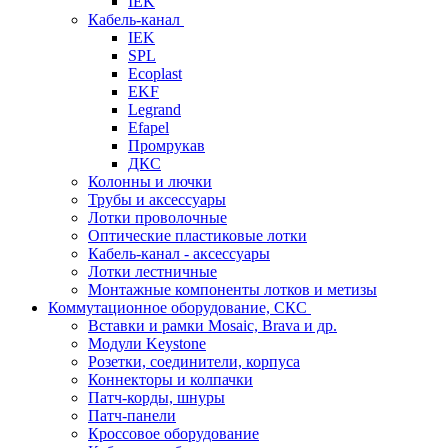
IEK
Кабель-канал
IEK
SPL
Ecoplast
EKF
Legrand
Efapel
Промрукав
ДКС
Колонны и лючки
Трубы и аксессуары
Лотки проволочные
Оптические пластиковые лотки
Кабель-канал - аксессуары
Лотки лестничные
Монтажные компоненты лотков и метизы
Коммутационное оборудование, СКС
Вставки и рамки Mosaic, Brava и др.
Модули Keystone
Розетки, соединители, корпуса
Коннекторы и колпачки
Патч-корды, шнуры
Патч-панели
Кроссовое оборудование