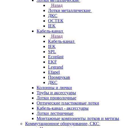
Лотки металлические
Назад
Лотки металлические
ДКС
ОСТЕК
IEK
Кабель-канал
Назад
Кабель-канал
IEK
SPL
Ecoplast
EKF
Legrand
Efapel
Промрукав
ДКС
Колонны и лючки
Трубы и аксессуары
Лотки проволочные
Оптические пластиковые лотки
Кабель-канал - аксессуары
Лотки лестничные
Монтажные компоненты лотков и метизы
Коммутационное оборудование, СКС