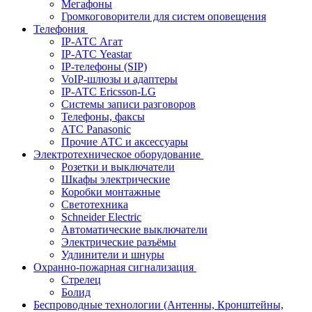
Мегафоны
Громкоговорители для систем оповещения
Телефония
IP-АТС Агат
IP-АТС Yeastar
IP-телефоны (SIP)
VoIP-шлюзы и адаптеры
IP-АТС Ericsson-LG
Системы записи разговоров
Телефоны, факсы
АТС Panasonic
Прочие АТС и аксессуары
Электротехническое оборудование
Розетки и выключатели
Шкафы электрические
Коробки монтажные
Светотехника
Schneider Electric
Автоматические выключатели
Электрические разъёмы
Удлинители и шнуры
Охранно-пожарная сигнализация
Стрелец
Болид
Беспроводные технологии (Антенны, Кронштейны,