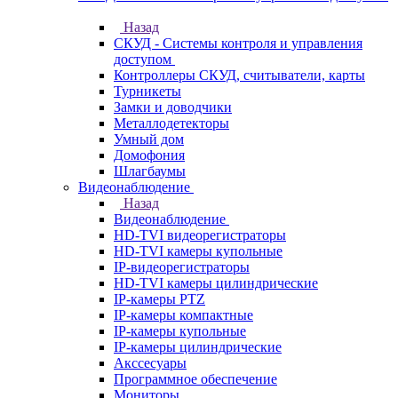
Назад
СКУД - Системы контроля и управления
доступом
Контроллеры СКУД, считыватели, карты
Турникеты
Замки и доводчики
Металлодетекторы
Умный дом
Домофония
Шлагбаумы
Видеонаблюдение
Назад
Видеонаблюдение
HD-TVI видеорегистраторы
HD-TVI камеры купольные
IP-видеорегистраторы
HD-TVI камеры цилиндрические
IP-камеры PTZ
IP-камеры компактные
IP-камеры купольные
IP-камеры цилиндрические
Акссесуары
Программное обеспечение
Мониторы