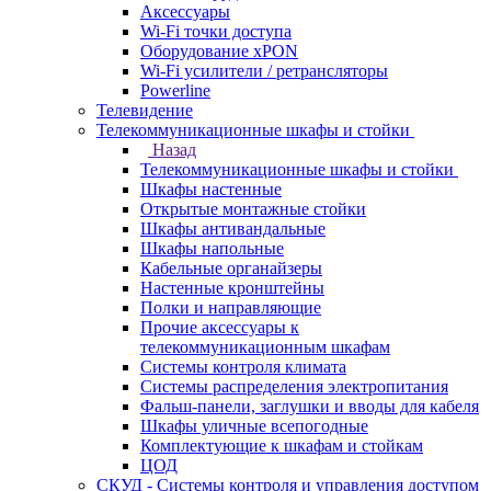
Аксессуары
Wi-Fi точки доступа
Оборудование хPON
Wi-Fi усилители / ретрансляторы
Powerline
Телевидение
Телекоммуникационные шкафы и стойки
Назад
Телекоммуникационные шкафы и стойки
Шкафы настенные
Открытые монтажные стойки
Шкафы антивандальные
Шкафы напольные
Кабельные органайзеры
Настенные кронштейны
Полки и направляющие
Прочие аксессуары к
телекоммуникационным шкафам
Системы контроля климата
Системы распределения электропитания
Фальш-панели, заглушки и вводы для кабеля
Шкафы уличные всепогодные
Комплектующие к шкафам и стойкам
ЦОД
СКУД - Системы контроля и управления доступом