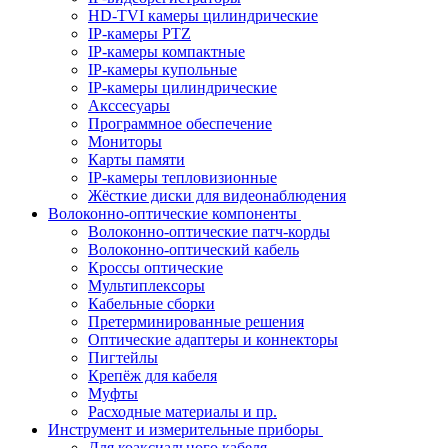
HD-TVI камеры цилиндрические
IP-камеры PTZ
IP-камеры компактные
IP-камеры купольные
IP-камеры цилиндрические
Акссесуары
Программное обеспечение
Мониторы
Карты памяти
IP-камеры тепловизионные
Жёсткие диски для видеонаблюдения
Волоконно-оптические компоненты
Волоконно-оптические патч-корды
Волоконно-оптический кабель
Кроссы оптические
Мультиплексоры
Кабельные сборки
Претерминированные решения
Оптические адаптеры и коннекторы
Пигтейлы
Крепёж для кабеля
Муфты
Расходные материалы и пр.
Инструмент и измерительные приборы
Для коаксиального кабеля