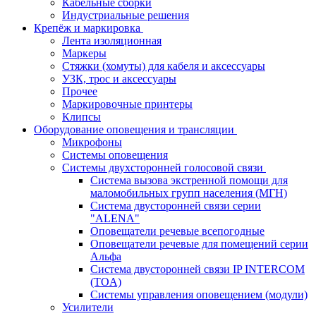
Кабельные сборки
Индустриальные решения
Крепёж и маркировка
Лента изоляционная
Маркеры
Стяжки (хомуты) для кабеля и аксессуары
УЗК, трос и аксессуары
Прочее
Маркировочные принтеры
Клипсы
Оборудование оповещения и трансляции
Микрофоны
Системы оповещения
Системы двухсторонней голосовой связи
Система вызова экстренной помощи для
маломобильных групп населения (МГН)
Система двусторонней связи серии
"ALENA"
Оповещатели речевые всепогодные
Оповещатели речевые для помещений серии
Альфа
Система двусторонней связи IP INTERCOM
(TOA)
Системы управления оповещением (модули)
Усилители