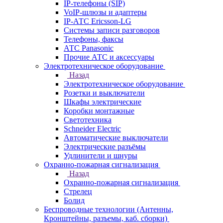
IP-телефоны (SIP)
VoIP-шлюзы и адаптеры
IP-АТС Ericsson-LG
Системы записи разговоров
Телефоны, факсы
АТС Panasonic
Прочие АТС и аксессуары
Электротехническое оборудование
Назад
Электротехническое оборудование
Розетки и выключатели
Шкафы электрические
Коробки монтажные
Светотехника
Schneider Electric
Автоматические выключатели
Электрические разъёмы
Удлинители и шнуры
Охранно-пожарная сигнализация
Назад
Охранно-пожарная сигнализация
Стрелец
Болид
Беспроводные технологии (Антенны,
Кронштейны, разъемы, каб. сборки)