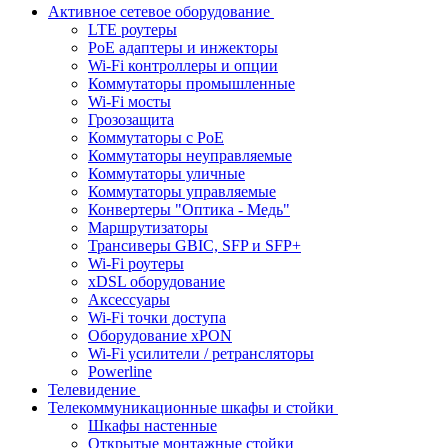
Активное сетевое оборудование
LTE роутеры
PoE адаптеры и инжекторы
Wi-Fi контроллеры и опции
Коммутаторы промышленные
Wi-Fi мосты
Грозозащита
Коммутаторы c PoE
Коммутаторы неуправляемые
Коммутаторы уличные
Коммутаторы управляемые
Конвертеры "Оптика - Медь"
Маршрутизаторы
Трансиверы GBIC, SFP и SFP+
Wi-Fi роутеры
xDSL оборудование
Аксессуары
Wi-Fi точки доступа
Оборудование хPON
Wi-Fi усилители / ретрансляторы
Powerline
Телевидение
Телекоммуникационные шкафы и стойки
Шкафы настенные
Открытые монтажные стойки