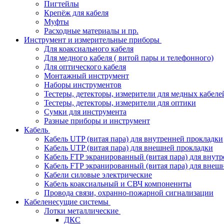
Пигтейлы
Крепёж для кабеля
Муфты
Расходные материалы и пр.
Инструмент и измерительные приборы
Для коаксиального кабеля
Для медного кабеля ( витой пары и телефонного)
Для оптического кабеля
Монтажный инструмент
Наборы инструментов
Тестеры, детекторы, измерители для медных кабеле
Тестеры, детекторы, измерители для оптики
Сумки для инструмента
Разные приборы и инструмент
Кабель
Кабель UTP (витая пара) для внутренней прокладки
Кабель UTP (витая пара) для внешней прокладки
Кабель FTP экранированный (витая пара) для внут
Кабель FTP экранированный (витая пара) для внеш
Кабели силовые электрические
Кабель коаксиальный и СВЧ компоненнты
Провода связи, охранно-пожарной сигнализации
Кабеленесущие системы
Лотки металлические
ДКС