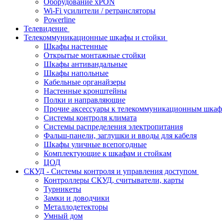
Оборудование хPON
Wi-Fi усилители / ретрансляторы
Powerline
Телевидение
Телекоммуникационные шкафы и стойки
Шкафы настенные
Открытые монтажные стойки
Шкафы антивандальные
Шкафы напольные
Кабельные органайзеры
Настенные кронштейны
Полки и направляющие
Прочие аксессуары к телекоммуникационным шка
Системы контроля климата
Системы распределения электропитания
Фальш-панели, заглушки и вводы для кабеля
Шкафы уличные всепогодные
Комплектующие к шкафам и стойкам
ЦОД
СКУД - Системы контроля и управления доступом
Контроллеры СКУД, считыватели, карты
Турникеты
Замки и доводчики
Металлодетекторы
Умный дом