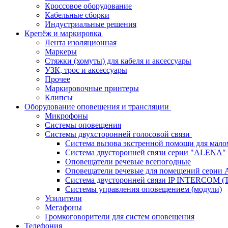
Кроссовое оборудование
Кабельные сборки
Индустриальные решения
Крепёж и маркировка
Лента изоляционная
Маркеры
Стяжки (хомуты) для кабеля и аксессуары
УЗК, трос и аксессуары
Прочее
Маркировочные принтеры
Клипсы
Оборудование оповещения и трансляции
Микрофоны
Системы оповещения
Системы двухсторонней голосовой связи
Система вызова экстренной помощи для мал
Система двусторонней связи серии "ALENA"
Оповещатели речевые всепогодные
Оповещатели речевые для помещений серии 
Система двусторонней связи IP INTERCOM (
Системы управления оповещением (модули)
Усилители
Мегафоны
Громкоговорители для систем оповещения
Телефония