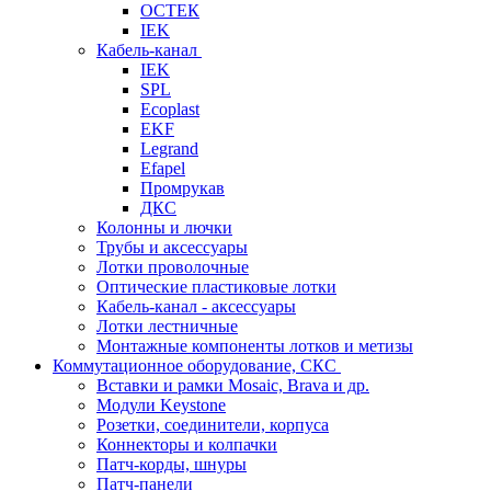
ОСТЕК
IEK
Кабель-канал
IEK
SPL
Ecoplast
EKF
Legrand
Efapel
Промрукав
ДКС
Колонны и лючки
Трубы и аксессуары
Лотки проволочные
Оптические пластиковые лотки
Кабель-канал - аксессуары
Лотки лестничные
Монтажные компоненты лотков и метизы
Коммутационное оборудование, СКС
Вставки и рамки Mosaic, Brava и др.
Модули Keystone
Розетки, соединители, корпуса
Коннекторы и колпачки
Патч-корды, шнуры
Патч-панели