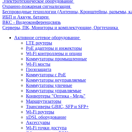
Электротехническое оборудование
Охранно-пожарная сигнализация
Беспроводные технологии (Антенны, Кронштейны, разъемы, ка
ИБП и Аккум. батареи
ВКС - Видеоконференцсвязь
Серверы, ПК, Мониторы и комплектующие, Оргтехника
Активное сетевое оборудование
LTE роутеры
PoE адаптеры и инжекторы
Wi-Fi контроллеры и опции
Коммутаторы промышленные
Wi-Fi мосты
Грозозащита
Коммутаторы c PoE
Коммутаторы неуправляемые
Коммутаторы уличные
Коммутаторы управляемые
Конвертеры "Оптика - Медь"
Маршрутизаторы
Трансиверы GBIC, SFP и SFP+
Wi-Fi роутеры
xDSL оборудование
Аксессуары
Wi-Fi точки доступа