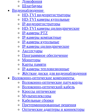
Домофония
Шлагбаумы
Видеонаблюдение
HD-TVI видеорегистраторы
HD-TVI камеры купольные
IP-видеорегистраторы
HD-TVI камеры цилиндрические
IP-камеры PTZ
IP-камеры компактные
IP-камеры купольные
IP-камеры цилиндрические
Акссесуары
Программное обеспечение
Мониторы
Карты памяти
IP-камеры тепловизионные
Жёсткие диски для видеонаблюдения
Волоконно-оптические компоненты
Волоконно-оптические патч-корды
Волоконно-оптический кабель
Кроссы оптические
Мультиплексоры
Кабельные сборки
Претерминированные решения
Оптические адаптеры и коннекторы