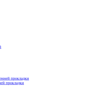
й
ренней прокладки
ней прокладки