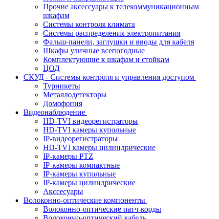
Прочие аксессуары к телекоммуникационным
шкафам
Системы контроля климата
Системы распределения электропитания
Фальш-панели, заглушки и вводы для кабеля
Шкафы уличные всепогодные
Комплектующие к шкафам и стойкам
ЦОД
СКУД - Системы контроля и управления доступом
Турникеты
Металлодетекторы
Домофония
Видеонаблюдение
HD-TVI видеорегистраторы
HD-TVI камеры купольные
IP-видеорегистраторы
HD-TVI камеры цилиндрические
IP-камеры PTZ
IP-камеры компактные
IP-камеры купольные
IP-камеры цилиндрические
Акссесуары
Волоконно-оптические компоненты
Волоконно-оптические патч-корды
Волоконно-оптический кабель