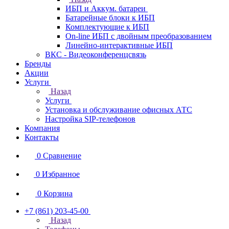
ИБП и Аккум. батареи
Батарейные блоки к ИБП
Комплектующие к ИБП
On-line ИБП с двойным преобразованием
Линейно-интерактивные ИБП
ВКС - Видеоконференцсвязь
Бренды
Акции
Услуги
Назад
Услуги
Установка и обслуживание офисных АТС
Настройка SIP-телефонов
Компания
Контакты
0
Сравнение
0
Избранное
0
Корзина
+7 (861) 203-45-00
Назад