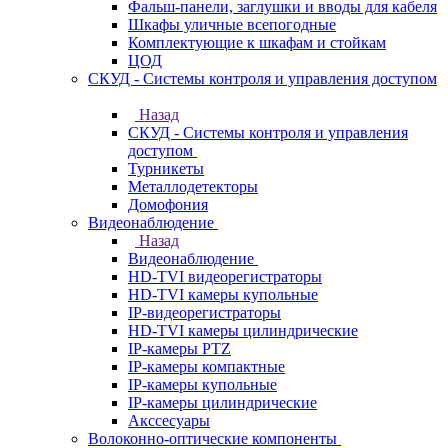
Фальш-панели, заглушки и вводы для кабеля
Шкафы уличные всепогодные
Комплектующие к шкафам и стойкам
ЦОД
СКУД - Системы контроля и управления доступом
Назад
СКУД - Системы контроля и управления
доступом
Турникеты
Металлодетекторы
Домофония
Видеонаблюдение
Назад
Видеонаблюдение
HD-TVI видеорегистраторы
HD-TVI камеры купольные
IP-видеорегистраторы
HD-TVI камеры цилиндрические
IP-камеры PTZ
IP-камеры компактные
IP-камеры купольные
IP-камеры цилиндрические
Акссесуары
Волоконно-оптические компоненты