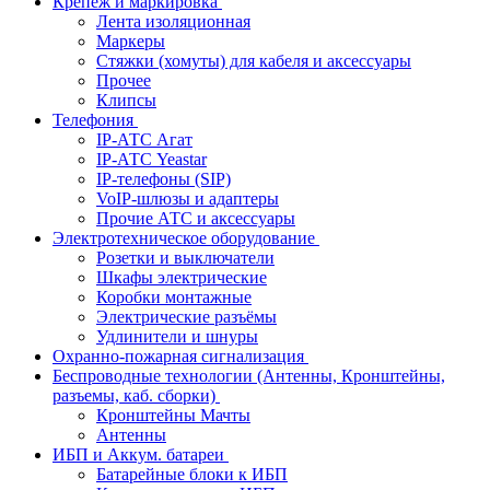
Крепёж и маркировка
Лента изоляционная
Маркеры
Стяжки (хомуты) для кабеля и аксессуары
Прочее
Клипсы
Телефония
IP-АТС Агат
IP-АТС Yeastar
IP-телефоны (SIP)
VoIP-шлюзы и адаптеры
Прочие АТС и аксессуары
Электротехническое оборудование
Розетки и выключатели
Шкафы электрические
Коробки монтажные
Электрические разъёмы
Удлинители и шнуры
Охранно-пожарная сигнализация
Беспроводные технологии (Антенны, Кронштейны,
разъемы, каб. сборки)
Кронштейны Мачты
Антенны
ИБП и Аккум. батареи
Батарейные блоки к ИБП