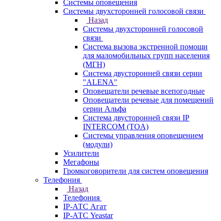
Системы оповещения
Системы двухсторонней голосовой связи
Назад
Системы двухсторонней голосовой
связи
Система вызова экстренной помощи
для маломобильных групп населения
(МГН)
Система двусторонней связи серии
"ALENA"
Оповещатели речевые всепогодные
Оповещатели речевые для помещений
серии Альфа
Система двусторонней связи IP
INTERCOM (TOA)
Системы управления оповещением
(модули)
Усилители
Мегафоны
Громкоговорители для систем оповещения
Телефония
Назад
Телефония
IP-АТС Агат
IP-АТС Yeastar