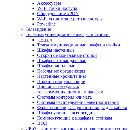
Аксессуары
Wi-Fi точки доступа
Оборудование хPON
Wi-Fi усилители / ретрансляторы
Powerline
Телевидение
Телекоммуникационные шкафы и стойки
Назад
Телекоммуникационные шкафы и стойки
Шкафы настенные
Открытые монтажные стойки
Шкафы антивандальные
Шкафы напольные
Кабельные органайзеры
Настенные кронштейны
Полки и направляющие
Прочие аксессуары к
телекоммуникационным шкафам
Системы контроля климата
Системы распределения электропитания
Фальш-панели, заглушки и вводы для кабеля
Шкафы уличные всепогодные
Комплектующие к шкафам и стойкам
ЦОД
СКУД - Системы контроля и управления доступом