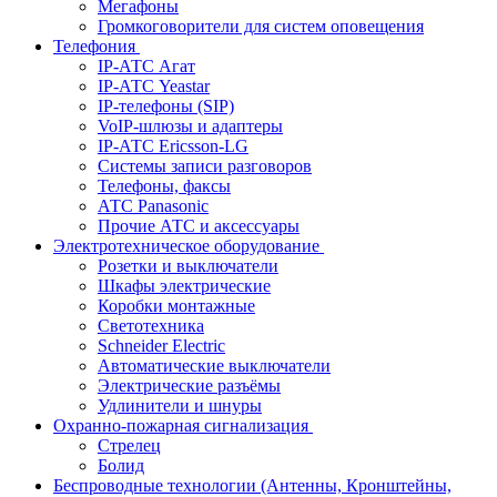
Мегафоны
Громкоговорители для систем оповещения
Телефония
IP-АТС Агат
IP-АТС Yeastar
IP-телефоны (SIP)
VoIP-шлюзы и адаптеры
IP-АТС Ericsson-LG
Системы записи разговоров
Телефоны, факсы
АТС Panasonic
Прочие АТС и аксессуары
Электротехническое оборудование
Розетки и выключатели
Шкафы электрические
Коробки монтажные
Светотехника
Schneider Electric
Автоматические выключатели
Электрические разъёмы
Удлинители и шнуры
Охранно-пожарная сигнализация
Стрелец
Болид
Беспроводные технологии (Антенны, Кронштейны,