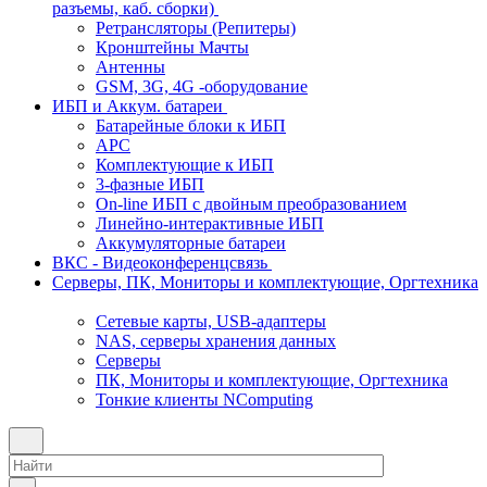
разъемы, каб. сборки)
Ретрансляторы (Репитеры)
Кронштейны Мачты
Антенны
GSM, 3G, 4G -оборудование
ИБП и Аккум. батареи
Батарейные блоки к ИБП
APC
Комплектующие к ИБП
3-фазные ИБП
On-line ИБП с двойным преобразованием
Линейно-интерактивные ИБП
Аккумуляторные батареи
ВКС - Видеоконференцсвязь
Серверы, ПК, Мониторы и комплектующие, Оргтехника
Сетевые карты, USB-адаптеры
NAS, серверы хранения данных
Серверы
ПК, Мониторы и комплектующие, Оргтехника
Тонкие клиенты NComputing