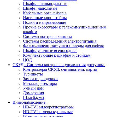
Шкафы антивандальные
Шкафы напольные
Кабельные органайзеры
Настенные кронштейны
Полки и направляющие
Прочие аксессуары к телекоммуникационным
шкафам
Системы контроля климата
Системы распределения электропитания
Фальш-панели, заглушки и вводы для кабеля
Шкафы уличные всепогодные
Комплектующие к шкафам и стойкам
ЦОД
СКУД - Системы контроля и управления доступом
Контроллеры СКУД, считыватели, карты
Турникеты
Замки и доводчики
Металлодетекторы
Умный дом
Домофония
Шлагбаумы
Видеонаблюдение
HD-TVI видеорегистраторы
HD-TVI камеры купольные
IP-видеорегистраторы