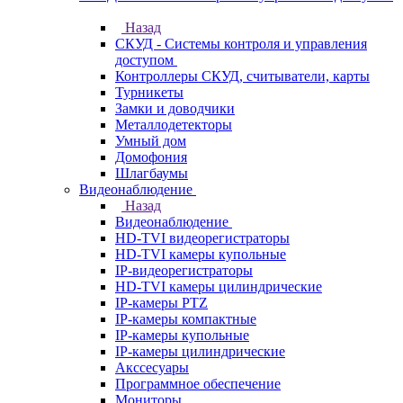
Назад
СКУД - Системы контроля и управления
доступом
Контроллеры СКУД, считыватели, карты
Турникеты
Замки и доводчики
Металлодетекторы
Умный дом
Домофония
Шлагбаумы
Видеонаблюдение
Назад
Видеонаблюдение
HD-TVI видеорегистраторы
HD-TVI камеры купольные
IP-видеорегистраторы
HD-TVI камеры цилиндрические
IP-камеры PTZ
IP-камеры компактные
IP-камеры купольные
IP-камеры цилиндрические
Акссесуары
Программное обеспечение
Мониторы