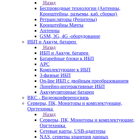
Назад
Беспроводные технологии (Антенны,
Кронштейны, разъемы, каб. сборки)
Ретрансляторы (Репитеры)
Кронштейны Мачты
Антенны
GSM, 3G, 4G -оборудование
ИБП и Аккум. батареи
Назад
ИБП и Аккум. батареи
Батарейные блоки к ИБП
APC
Комплектующие к ИБП
3-фазные ИБП
On-line ИБП с двойным преобразованием
Линейно-интерактивные ИБП
Аккумуляторные батареи
ВКС - Видеоконференцсвязь
Серверы, ПК, Мониторы и комплектующие,
Оргтехника
Назад
Серверы, ПК, Мониторы и комплектующие,
Оргтехника
Сетевые карты, USB-адаптеры
NAS, серверы хранения данных