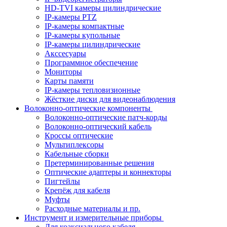
HD-TVI камеры цилиндрические
IP-камеры PTZ
IP-камеры компактные
IP-камеры купольные
IP-камеры цилиндрические
Акссесуары
Программное обеспечение
Мониторы
Карты памяти
IP-камеры тепловизионные
Жёсткие диски для видеонаблюдения
Волоконно-оптические компоненты
Волоконно-оптические патч-корды
Волоконно-оптический кабель
Кроссы оптические
Мультиплексоры
Кабельные сборки
Претерминированные решения
Оптические адаптеры и коннекторы
Пигтейлы
Крепёж для кабеля
Муфты
Расходные материалы и пр.
Инструмент и измерительные приборы
Для коаксиального кабеля