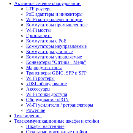
Активное сетевое оборудование
LTE роутеры
PoE адаптеры и инжекторы
Wi-Fi контроллеры и опции
Коммутаторы промышленные
Wi-Fi мосты
Грозозащита
Коммутаторы c PoE
Коммутаторы неуправляемые
Коммутаторы уличные
Коммутаторы управляемые
Конвертеры "Оптика - Медь"
Маршрутизаторы
Трансиверы GBIC, SFP и SFP+
Wi-Fi роутеры
xDSL оборудование
Аксессуары
Wi-Fi точки доступа
Оборудование хPON
Wi-Fi усилители / ретрансляторы
Powerline
Телевидение
Телекоммуникационные шкафы и стойки
Шкафы настенные
Открытые монтажные стойки