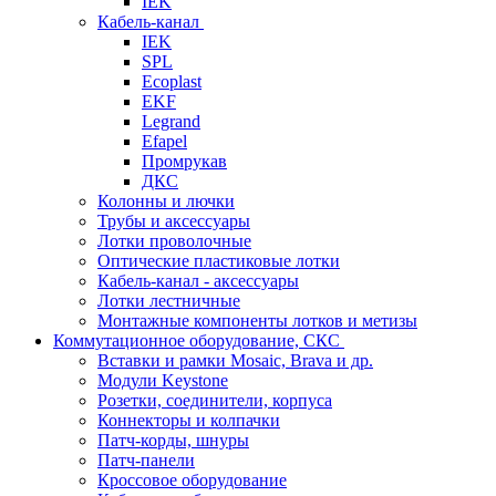
IEK
Кабель-канал
IEK
SPL
Ecoplast
EKF
Legrand
Efapel
Промрукав
ДКС
Колонны и лючки
Трубы и аксессуары
Лотки проволочные
Оптические пластиковые лотки
Кабель-канал - аксессуары
Лотки лестничные
Монтажные компоненты лотков и метизы
Коммутационное оборудование, СКС
Вставки и рамки Mosaic, Brava и др.
Модули Keystone
Розетки, соединители, корпуса
Коннекторы и колпачки
Патч-корды, шнуры
Патч-панели
Кроссовое оборудование