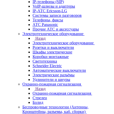
IP-телефоны (SIP)
VoIP-шлюзы и адаптеры
IP-АТС Ericsson-LG
Системы записи разговоров
Телефоны, факсы
АТС Panasonic
Прочие АТС и аксессуары
Электротехническое оборудование
Назад
Электротехническое оборудование
Розетки и выключатели
Шкафы электрические
Коробки монтажные
Светотехника
Schneider Electric
Автоматические выключатели
Электрические разъёмы
Удлинители и шнуры
Охранно-пожарная сигнализация
Назад
Охранно-пожарная сигнализация
Стрелец
Болид
Беспроводные технологии (Антенны,
Кронштейны, разъемы, каб. сборки)