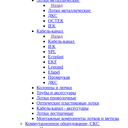
Лотки металлические
Назад
Лотки металлические
ДКС
ОСТЕК
IEK
Кабель-канал
Назад
Кабель-канал
IEK
SPL
Ecoplast
EKF
Legrand
Efapel
Промрукав
ДКС
Колонны и лючки
Трубы и аксессуары
Лотки проволочные
Оптические пластиковые лотки
Кабель-канал - аксессуары
Лотки лестничные
Монтажные компоненты лотков и метизы
Коммутационное оборудование, СКС