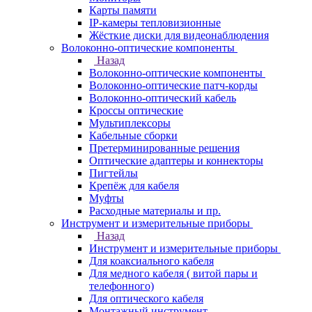
Карты памяти
IP-камеры тепловизионные
Жёсткие диски для видеонаблюдения
Волоконно-оптические компоненты
Назад
Волоконно-оптические компоненты
Волоконно-оптические патч-корды
Волоконно-оптический кабель
Кроссы оптические
Мультиплексоры
Кабельные сборки
Претерминированные решения
Оптические адаптеры и коннекторы
Пигтейлы
Крепёж для кабеля
Муфты
Расходные материалы и пр.
Инструмент и измерительные приборы
Назад
Инструмент и измерительные приборы
Для коаксиального кабеля
Для медного кабеля ( витой пары и
телефонного)
Для оптического кабеля
Монтажный инструмент