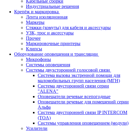
Кабельные сборки
Индустриальные решения
Крепёж и маркировка
Лента изоляционная
Маркеры
Стяжки (хомуты) для кабеля и аксессуары
УЗК, трос и аксессуары
Прочее
Маркировочные принтеры
Клипсы
Оборудование оповещения и трансляции
Микрофоны
Системы оповещения
Системы двухсторонней голосовой связи
Система вызова экстренной помощи для
маломобильных групп населения (МГН)
Система двусторонней связи серии
"ALENA"
Оповещатели речевые всепогодные
Оповещатели речевые для помещений серии
Альфа
Система двусторонней связи IP INTERCOM
(TOA)
Системы управления оповещением (модули)
Усилители