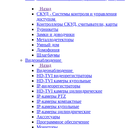
Назад
СКУД - Системы контроля и управления
доступом
Контроллеры СКУД, считыватели, карты
Турникеты
Замки и доводчики
Металлодетекторы
Умный дом
Домофония
Шлагбаумы
Видеонаблюдение
Назад
Видеонаблюдение
HD-TVI видеорегистраторы
HD-TVI камеры купольные
IP-видеорегистраторы
HD-TVI камеры цилиндрические
IP-камеры PTZ
IP-камеры компактные
IP-камеры купольные
IP-камеры цилиндрические
Акссесуары
Программное обеспечение
Мониторы