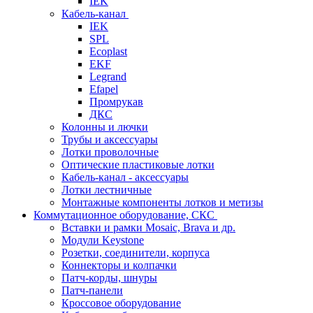
IEK
Кабель-канал
IEK
SPL
Ecoplast
EKF
Legrand
Efapel
Промрукав
ДКС
Колонны и лючки
Трубы и аксессуары
Лотки проволочные
Оптические пластиковые лотки
Кабель-канал - аксессуары
Лотки лестничные
Монтажные компоненты лотков и метизы
Коммутационное оборудование, СКС
Вставки и рамки Mosaic, Brava и др.
Модули Keystone
Розетки, соединители, корпуса
Коннекторы и колпачки
Патч-корды, шнуры
Патч-панели
Кроссовое оборудование