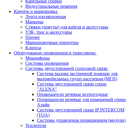
Кабельные сборки
Индустриальные решения
Крепёж и маркировка
Лента изоляционная
Маркеры
Стяжки (хомуты) для кабеля и аксессуары
УЗК, трос и аксессуары
Прочее
Маркировочные принтеры
Клипсы
Оборудование оповещения и трансляции
Микрофоны
Системы оповещения
Системы двухсторонней голосовой связи
Система вызова экстренной помощи для
маломобильных групп населения (МГН)
Система двусторонней связи серии
"ALENA"
Оповещатели речевые всепогодные
Оповещатели речевые для помещений серии
Альфа
Система двусторонней связи IP INTERCOM
(TOA)
Системы управления оповещением (модули)
Усилители