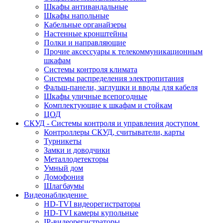
Шкафы антивандальные
Шкафы напольные
Кабельные органайзеры
Настенные кронштейны
Полки и направляющие
Прочие аксессуары к телекоммуникационным
шкафам
Системы контроля климата
Системы распределения электропитания
Фальш-панели, заглушки и вводы для кабеля
Шкафы уличные всепогодные
Комплектующие к шкафам и стойкам
ЦОД
СКУД - Системы контроля и управления доступом
Контроллеры СКУД, считыватели, карты
Турникеты
Замки и доводчики
Металлодетекторы
Умный дом
Домофония
Шлагбаумы
Видеонаблюдение
HD-TVI видеорегистраторы
HD-TVI камеры купольные
IP-видеорегистраторы