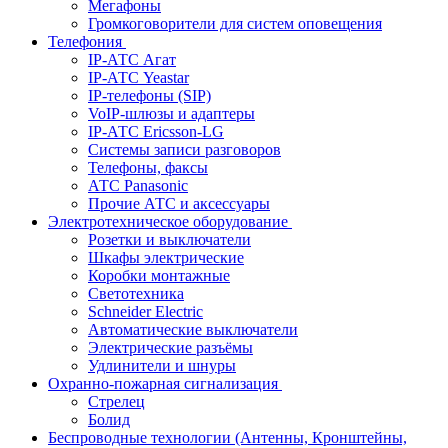
Мегафоны
Громкоговорители для систем оповещения
Телефония
IP-АТС Агат
IP-АТС Yeastar
IP-телефоны (SIP)
VoIP-шлюзы и адаптеры
IP-АТС Ericsson-LG
Системы записи разговоров
Телефоны, факсы
АТС Panasonic
Прочие АТС и аксессуары
Электротехническое оборудование
Розетки и выключатели
Шкафы электрические
Коробки монтажные
Светотехника
Schneider Electric
Автоматические выключатели
Электрические разъёмы
Удлинители и шнуры
Охранно-пожарная сигнализация
Стрелец
Болид
Беспроводные технологии (Антенны, Кронштейны,