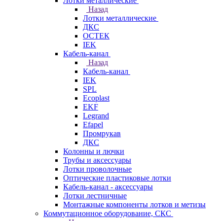
Лотки металлические
Назад
Лотки металлические
ДКС
ОСТЕК
IEK
Кабель-канал
Назад
Кабель-канал
IEK
SPL
Ecoplast
EKF
Legrand
Efapel
Промрукав
ДКС
Колонны и лючки
Трубы и аксессуары
Лотки проволочные
Оптические пластиковые лотки
Кабель-канал - аксессуары
Лотки лестничные
Монтажные компоненты лотков и метизы
Коммутационное оборудование, СКС