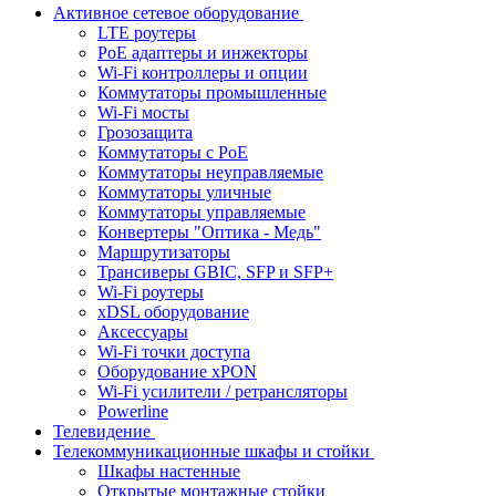
Активное сетевое оборудование
LTE роутеры
PoE адаптеры и инжекторы
Wi-Fi контроллеры и опции
Коммутаторы промышленные
Wi-Fi мосты
Грозозащита
Коммутаторы c PoE
Коммутаторы неуправляемые
Коммутаторы уличные
Коммутаторы управляемые
Конвертеры "Оптика - Медь"
Маршрутизаторы
Трансиверы GBIC, SFP и SFP+
Wi-Fi роутеры
xDSL оборудование
Аксессуары
Wi-Fi точки доступа
Оборудование хPON
Wi-Fi усилители / ретрансляторы
Powerline
Телевидение
Телекоммуникационные шкафы и стойки
Шкафы настенные
Открытые монтажные стойки