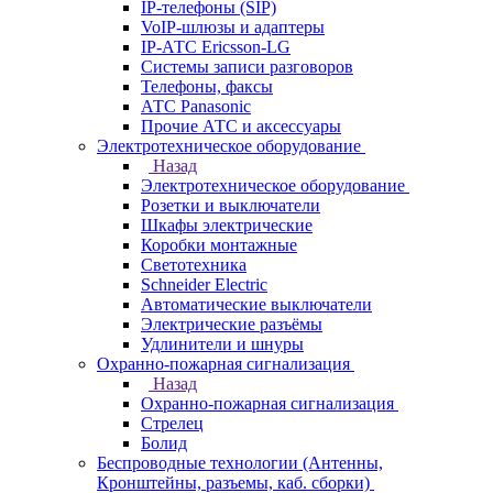
IP-телефоны (SIP)
VoIP-шлюзы и адаптеры
IP-АТС Ericsson-LG
Системы записи разговоров
Телефоны, факсы
АТС Panasonic
Прочие АТС и аксессуары
Электротехническое оборудование
Назад
Электротехническое оборудование
Розетки и выключатели
Шкафы электрические
Коробки монтажные
Светотехника
Schneider Electric
Автоматические выключатели
Электрические разъёмы
Удлинители и шнуры
Охранно-пожарная сигнализация
Назад
Охранно-пожарная сигнализация
Стрелец
Болид
Беспроводные технологии (Антенны,
Кронштейны, разъемы, каб. сборки)