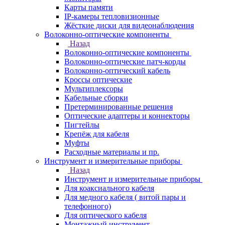
Карты памяти
IP-камеры тепловизионные
Жёсткие диски для видеонаблюдения
Волоконно-оптические компоненты
Назад
Волоконно-оптические компоненты
Волоконно-оптические патч-корды
Волоконно-оптический кабель
Кроссы оптические
Мультиплексоры
Кабельные сборки
Претерминированные решения
Оптические адаптеры и коннекторы
Пигтейлы
Крепёж для кабеля
Муфты
Расходные материалы и пр.
Инструмент и измерительные приборы
Назад
Инструмент и измерительные приборы
Для коаксиального кабеля
Для медного кабеля ( витой пары и
телефонного)
Для оптического кабеля
Монтажный инструмент