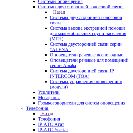
Системы оповещения
Системы двухсторонней голосовой связи
Назад
Системы двухсторонней голосовой
связи
Система вызова экстренной помощи
для маломобильных групп населения
(МГН)
Система двусторонней связи серии
"ALENA"
Оповещатели речевые всепогодные
Оповещатели речевые для помещений
серии Альфа
Система двусторонней связи IP
INTERCOM (TOA)
Системы управления оповещением
(модули)
Усилители
Мегафоны
Громкоговорители для систем оповещения
Телефония
Назад
Телефония
IP-АТС Агат
IP-АТС Yeastar