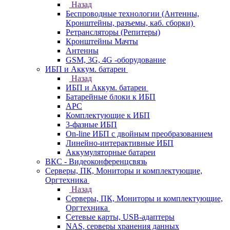
Назад
Беспроводные технологии (Антенны,
Кронштейны, разъемы, каб. сборки)
Ретрансляторы (Репитеры)
Кронштейны Мачты
Антенны
GSM, 3G, 4G -оборудование
ИБП и Аккум. батареи
Назад
ИБП и Аккум. батареи
Батарейные блоки к ИБП
APC
Комплектующие к ИБП
3-фазные ИБП
On-line ИБП с двойным преобразованием
Линейно-интерактивные ИБП
Аккумуляторные батареи
ВКС - Видеоконференцсвязь
Серверы, ПК, Мониторы и комплектующие,
Оргтехника
Назад
Серверы, ПК, Мониторы и комплектующие,
Оргтехника
Сетевые карты, USB-адаптеры
NAS, серверы хранения данных