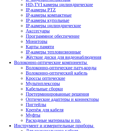
HD-TVI камеры цилиндрические
IP-камеры PTZ
IP-камеры компактные
IP-камеры купольные
IP-камеры цилиндрические
Акссесуары
Программное обеспечение
Мониторы
Карты памяти
IP-камеры тепловизионные
Жёсткие диски для видеонаблюдения
Волоконно-оптические компоненты
Волоконно-оптические патч-корды
Волоконно-оптический кабель
Кроссы оптические
Мультиплексоры
Кабельные сборки
Претерминированные решения
Оптические адаптеры и коннекторы
Пигтейлы
Крепёж для кабеля
Муфты
Расходные материалы и пр.
Инструмент и измерительные приборы
Для коаксиального кабеля