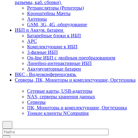
разъемы, каб. сборки)
Ретрансляторы (Репитеры)
Кронштейны Мачты
Антенны
GSM, 3G, 4G -оборудование
ИБП и Аккум. батареи
Батарейные блоки к ИБП
APC
Комплектующие к ИБП
3-фазные ИБП
On-line ИБП с двойным преобразованием
Линейно-интерактивные ИБП
Аккумуляторные батареи
ВКС - Видеоконференцсвязь
Серверы, ПК, Мониторы и комплектующие, Оргтехника
Сетевые карты, USB-адаптеры
NAS, серверы хранения данных
Серверы
ПК, Мониторы и комплектующие, Оргтехника
Тонкие клиенты NComputing