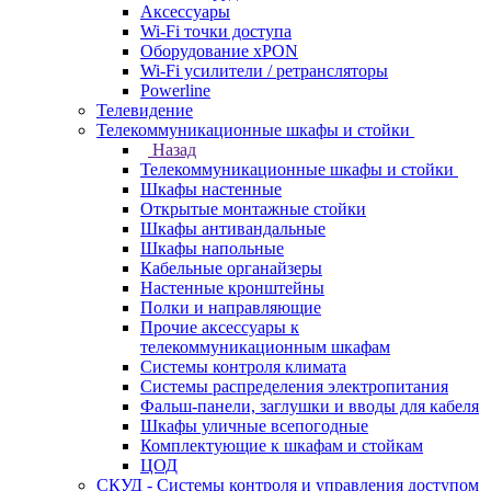
Аксессуары
Wi-Fi точки доступа
Оборудование хPON
Wi-Fi усилители / ретрансляторы
Powerline
Телевидение
Телекоммуникационные шкафы и стойки
Назад
Телекоммуникационные шкафы и стойки
Шкафы настенные
Открытые монтажные стойки
Шкафы антивандальные
Шкафы напольные
Кабельные органайзеры
Настенные кронштейны
Полки и направляющие
Прочие аксессуары к
телекоммуникационным шкафам
Системы контроля климата
Системы распределения электропитания
Фальш-панели, заглушки и вводы для кабеля
Шкафы уличные всепогодные
Комплектующие к шкафам и стойкам
ЦОД
СКУД - Системы контроля и управления доступом