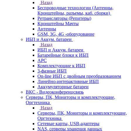
Назад
Беспроводные технологии (Антенны,
Кронштейны, разъемы, каб. сборки)
Ретрансляторы (Репитеры)
Кронштейны Мачты
Антенны
GSM, 3G, 4G -оборудование
ИБП и Аккум. батареи
Назад
ИБП и Аккум. батареи
Батарейные блоки к ИБП
APC
Комплектующие к ИБП
3-фазные ИБП
On-line ИБП с двойным преобразованием
Линейно-интерактивные ИБП
Аккумуляторные батареи
ВКС - Видеоконференцсвязь
Серверы, ПК, Мониторы и комплектующие,
Оргтехника
Назад
Серверы, ПК, Мониторы и комплектующие,
Оргтехника
Сетевые карты, USB-адаптеры
NAS, серверы хранения данных