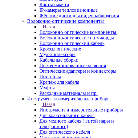
Карты памяти
IP-камеры тепловизионные
Жёсткие диски для видеонаблюдения
Волоконно-оптические компоненты
Назад
Волоконно-оптические компоненты
Волоконно-оптические патч-корды
Волоконно-оптический кабель
Кроссы оптические
Мультиплексоры
Кабельные сборки
Претерминированные решения
Оптические адаптеры и коннекторы
Пигтейлы
Крепёж для кабеля
Муфты
Расходные материалы и пр.
Инструмент и измерительные приборы
Назад
Инструмент и измерительные приборы
Для коаксиального кабеля
Для медного кабеля ( витой пары и
телефонного)
Для оптического кабеля
Монтажный инструмент