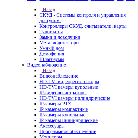
Назад
СКУД - Системы контроля и управления
доступом
Контроллеры СКУД, считыватели, карты
Турникеты
Замки и доводчики
Металлодетекторы
Умный дом
Домофония
Шлагбаумы
Видеонаблюдение
Назад
Видеонаблюдение
HD-TVI видеорегистраторы
HD-TVI камеры купольные
IP-видеорегистраторы
HD-TVI камеры цилиндрические
IP-камеры PTZ
IP-камеры компактные
IP-камеры купольные
IP-камеры цилиндрические
Акссесуары
Программное обеспечение
Мониторы