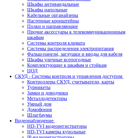
Шкафы антивандальные
Шкафы напольные
Кабельные органайзеры
Настенные кронштейны
Полки и направляющие
Прочие аксессуары к телекоммуникационным
шкафам
Системы контроля климата
Системы распределения электропитания
Фальш-панели, заглушки и вводы для кабеля
Шкафы уличные всепогодные
Комплектующие к шкафам и стойкам
ЦОД
СКУД - Системы контроля и управления доступом
Контроллеры СКУД, считыватели, карты
Турникеты
Замки и доводчики
Металлодетекторы
Умный дом
Домофония
Шлагбаумы
Видеонаблюдение
HD-TVI видеорегистраторы
HD-TVI камеры купольные
IP-видеорегистраторы