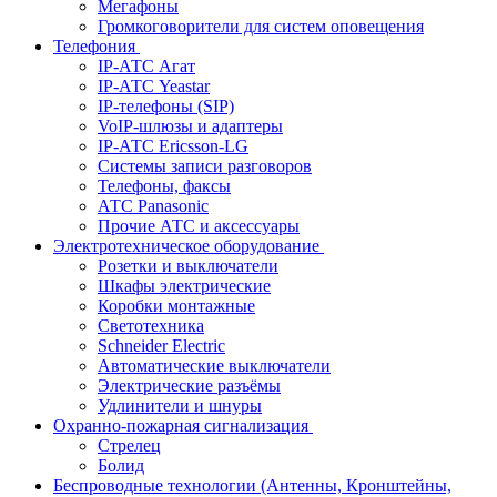
Мегафоны
Громкоговорители для систем оповещения
Телефония
IP-АТС Агат
IP-АТС Yeastar
IP-телефоны (SIP)
VoIP-шлюзы и адаптеры
IP-АТС Ericsson-LG
Системы записи разговоров
Телефоны, факсы
АТС Panasonic
Прочие АТС и аксессуары
Электротехническое оборудование
Розетки и выключатели
Шкафы электрические
Коробки монтажные
Светотехника
Schneider Electric
Автоматические выключатели
Электрические разъёмы
Удлинители и шнуры
Охранно-пожарная сигнализация
Стрелец
Болид
Беспроводные технологии (Антенны, Кронштейны,