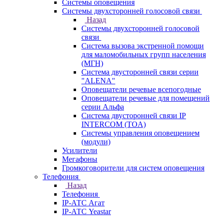
Системы оповещения
Системы двухсторонней голосовой связи
Назад
Системы двухсторонней голосовой
связи
Система вызова экстренной помощи
для маломобильных групп населения
(МГН)
Система двусторонней связи серии
"ALENA"
Оповещатели речевые всепогодные
Оповещатели речевые для помещений
серии Альфа
Система двусторонней связи IP
INTERCOM (TOA)
Системы управления оповещением
(модули)
Усилители
Мегафоны
Громкоговорители для систем оповещения
Телефония
Назад
Телефония
IP-АТС Агат
IP-АТС Yeastar