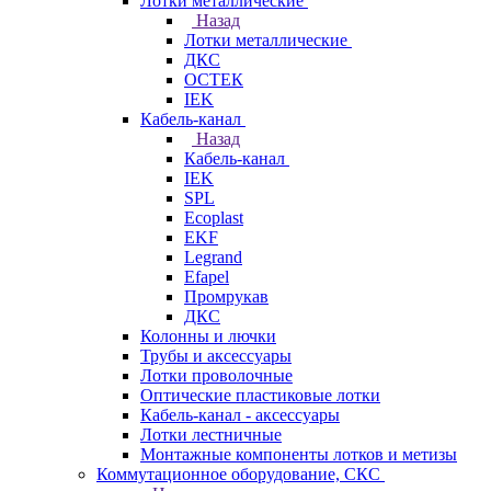
Лотки металлические
Назад
Лотки металлические
ДКС
ОСТЕК
IEK
Кабель-канал
Назад
Кабель-канал
IEK
SPL
Ecoplast
EKF
Legrand
Efapel
Промрукав
ДКС
Колонны и лючки
Трубы и аксессуары
Лотки проволочные
Оптические пластиковые лотки
Кабель-канал - аксессуары
Лотки лестничные
Монтажные компоненты лотков и метизы
Коммутационное оборудование, СКС