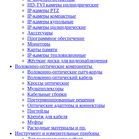
HD-TVI камеры цилиндрические
IP-камеры PTZ
IP-камеры компактные
IP-камеры купольные
IP-камеры цилиндрические
Акссесуары
Программное обеспечение
Мониторы
Карты памяти
IP-камеры тепловизионные
Жёсткие диски для видеонаблюдения
Волоконно-оптические компоненты
Волоконно-оптические патч-корды
Волоконно-оптический кабель
Кроссы оптические
Мультиплексоры
Кабельные сборки
Претерминированные решения
Оптические адаптеры и коннекторы
Пигтейлы
Крепёж для кабеля
Муфты
Расходные материалы и пр.
Инструмент и измерительные приборы
Для коаксиального кабеля