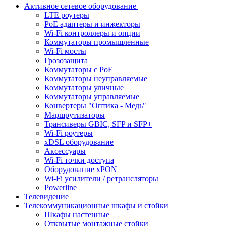
Активное сетевое оборудование
LTE роутеры
PoE адаптеры и инжекторы
Wi-Fi контроллеры и опции
Коммутаторы промышленные
Wi-Fi мосты
Грозозащита
Коммутаторы c PoE
Коммутаторы неуправляемые
Коммутаторы уличные
Коммутаторы управляемые
Конвертеры "Оптика - Медь"
Маршрутизаторы
Трансиверы GBIC, SFP и SFP+
Wi-Fi роутеры
xDSL оборудование
Аксессуары
Wi-Fi точки доступа
Оборудование хPON
Wi-Fi усилители / ретрансляторы
Powerline
Телевидение
Телекоммуникационные шкафы и стойки
Шкафы настенные
Открытые монтажные стойки