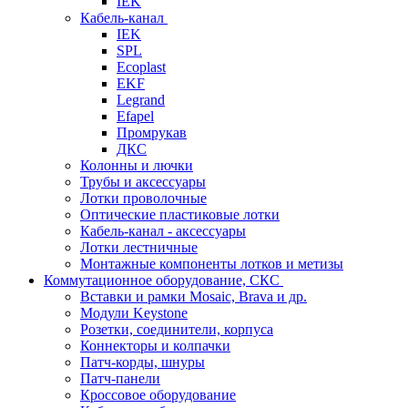
IEK
Кабель-канал
IEK
SPL
Ecoplast
EKF
Legrand
Efapel
Промрукав
ДКС
Колонны и лючки
Трубы и аксессуары
Лотки проволочные
Оптические пластиковые лотки
Кабель-канал - аксессуары
Лотки лестничные
Монтажные компоненты лотков и метизы
Коммутационное оборудование, СКС
Вставки и рамки Mosaic, Brava и др.
Модули Keystone
Розетки, соединители, корпуса
Коннекторы и колпачки
Патч-корды, шнуры
Патч-панели
Кроссовое оборудование