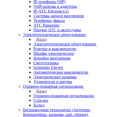
IP-телефоны (SIP)
VoIP-шлюзы и адаптеры
IP-АТС Ericsson-LG
Системы записи разговоров
Телефоны, факсы
АТС Panasonic
Прочие АТС и аксессуары
Электротехническое оборудование
Назад
Электротехническое оборудование
Розетки и выключатели
Шкафы электрические
Коробки монтажные
Светотехника
Schneider Electric
Автоматические выключатели
Электрические разъёмы
Удлинители и шнуры
Охранно-пожарная сигнализация
Назад
Охранно-пожарная сигнализация
Стрелец
Болид
Беспроводные технологии (Антенны,
Кронштейны, разъемы, каб. сборки)