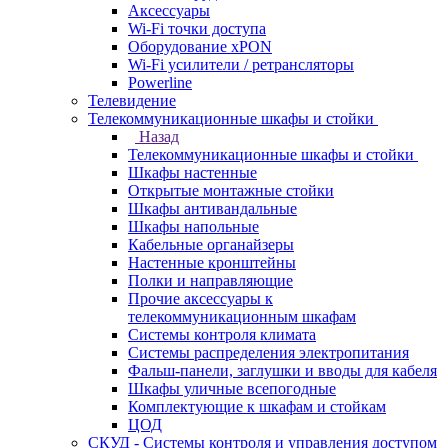
Аксессуары
Wi-Fi точки доступа
Оборудование хPON
Wi-Fi усилители / ретрансляторы
Powerline
Телевидение
Телекоммуникационные шкафы и стойки
Назад
Телекоммуникационные шкафы и стойки
Шкафы настенные
Открытые монтажные стойки
Шкафы антивандальные
Шкафы напольные
Кабельные органайзеры
Настенные кронштейны
Полки и направляющие
Прочие аксессуары к
телекоммуникационным шкафам
Системы контроля климата
Системы распределения электропитания
Фальш-панели, заглушки и вводы для кабеля
Шкафы уличные всепогодные
Комплектующие к шкафам и стойкам
ЦОД
СКУД - Системы контроля и управления доступом