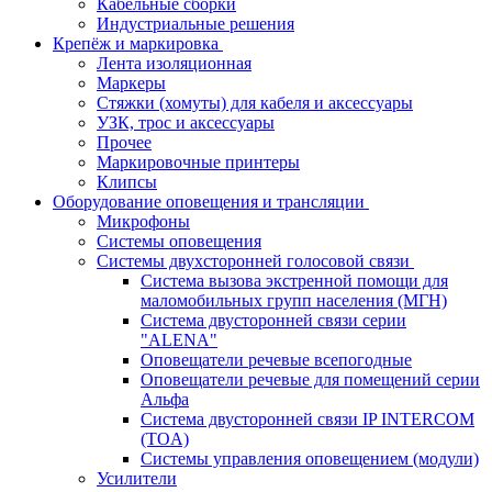
Кабельные сборки
Индустриальные решения
Крепёж и маркировка
Лента изоляционная
Маркеры
Стяжки (хомуты) для кабеля и аксессуары
УЗК, трос и аксессуары
Прочее
Маркировочные принтеры
Клипсы
Оборудование оповещения и трансляции
Микрофоны
Системы оповещения
Системы двухсторонней голосовой связи
Система вызова экстренной помощи для
маломобильных групп населения (МГН)
Система двусторонней связи серии
"ALENA"
Оповещатели речевые всепогодные
Оповещатели речевые для помещений серии
Альфа
Система двусторонней связи IP INTERCOM
(TOA)
Системы управления оповещением (модули)
Усилители