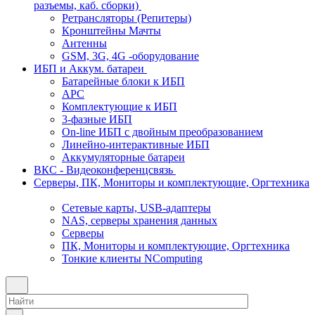
разъемы, каб. сборки)
Ретрансляторы (Репитеры)
Кронштейны Мачты
Антенны
GSM, 3G, 4G -оборудование
ИБП и Аккум. батареи
Батарейные блоки к ИБП
APC
Комплектующие к ИБП
3-фазные ИБП
On-line ИБП с двойным преобразованием
Линейно-интерактивные ИБП
Аккумуляторные батареи
ВКС - Видеоконференцсвязь
Серверы, ПК, Мониторы и комплектующие, Оргтехника
Сетевые карты, USB-адаптеры
NAS, серверы хранения данных
Серверы
ПК, Мониторы и комплектующие, Оргтехника
Тонкие клиенты NComputing