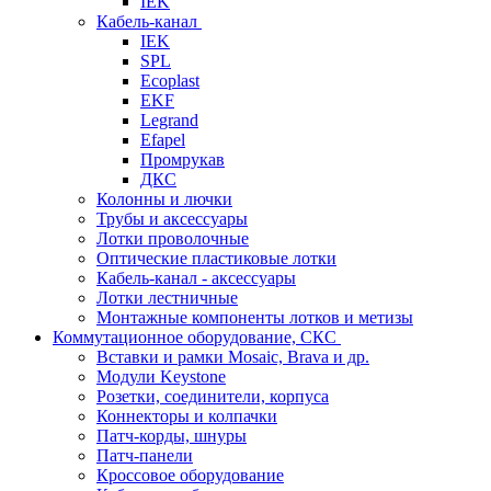
IEK
Кабель-канал
IEK
SPL
Ecoplast
EKF
Legrand
Efapel
Промрукав
ДКС
Колонны и лючки
Трубы и аксессуары
Лотки проволочные
Оптические пластиковые лотки
Кабель-канал - аксессуары
Лотки лестничные
Монтажные компоненты лотков и метизы
Коммутационное оборудование, СКС
Вставки и рамки Mosaic, Brava и др.
Модули Keystone
Розетки, соединители, корпуса
Коннекторы и колпачки
Патч-корды, шнуры
Патч-панели
Кроссовое оборудование