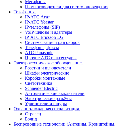
Мегафоны
Громкоговорители для систем оповещения
Телефония
IP-АТС Агат
IP-АТС Yeastar
IP-телефоны (SIP)
VoIP-шлюзы и адаптеры
IP-АТС Ericsson-LG
Системы записи разговоров
Телефоны, факсы
АТС Panasonic
Прочие АТС и аксессуары
Электротехническое оборудование
Розетки и выключатели
Шкафы электрические
Коробки монтажные
Светотехника
Schneider Electric
Автоматические выключатели
Электрические разъёмы
Удлинители и шнуры
Охранно-пожарная сигнализация
Стрелец
Болид
Беспроводные технологии (Антенны, Кронштейны,