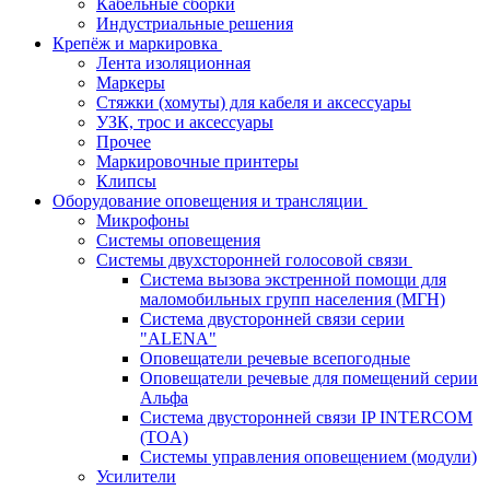
Кабельные сборки
Индустриальные решения
Крепёж и маркировка
Лента изоляционная
Маркеры
Стяжки (хомуты) для кабеля и аксессуары
УЗК, трос и аксессуары
Прочее
Маркировочные принтеры
Клипсы
Оборудование оповещения и трансляции
Микрофоны
Системы оповещения
Системы двухсторонней голосовой связи
Система вызова экстренной помощи для
маломобильных групп населения (МГН)
Система двусторонней связи серии
"ALENA"
Оповещатели речевые всепогодные
Оповещатели речевые для помещений серии
Альфа
Система двусторонней связи IP INTERCOM
(TOA)
Системы управления оповещением (модули)
Усилители