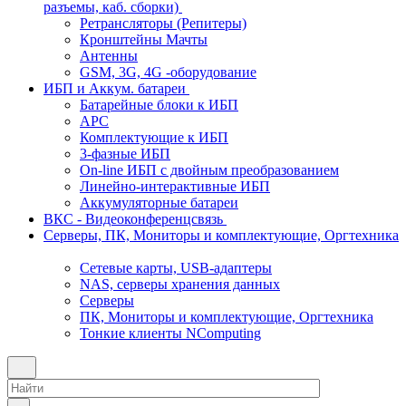
разъемы, каб. сборки)
Ретрансляторы (Репитеры)
Кронштейны Мачты
Антенны
GSM, 3G, 4G -оборудование
ИБП и Аккум. батареи
Батарейные блоки к ИБП
APC
Комплектующие к ИБП
3-фазные ИБП
On-line ИБП с двойным преобразованием
Линейно-интерактивные ИБП
Аккумуляторные батареи
ВКС - Видеоконференцсвязь
Серверы, ПК, Мониторы и комплектующие, Оргтехника
Сетевые карты, USB-адаптеры
NAS, серверы хранения данных
Серверы
ПК, Мониторы и комплектующие, Оргтехника
Тонкие клиенты NComputing