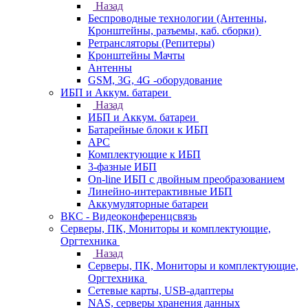
Назад
Беспроводные технологии (Антенны,
Кронштейны, разъемы, каб. сборки)
Ретрансляторы (Репитеры)
Кронштейны Мачты
Антенны
GSM, 3G, 4G -оборудование
ИБП и Аккум. батареи
Назад
ИБП и Аккум. батареи
Батарейные блоки к ИБП
APC
Комплектующие к ИБП
3-фазные ИБП
On-line ИБП с двойным преобразованием
Линейно-интерактивные ИБП
Аккумуляторные батареи
ВКС - Видеоконференцсвязь
Серверы, ПК, Мониторы и комплектующие,
Оргтехника
Назад
Серверы, ПК, Мониторы и комплектующие,
Оргтехника
Сетевые карты, USB-адаптеры
NAS, серверы хранения данных