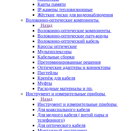
Карты памяти
IP-камеры тепловизионные
Жёсткие диски для видеонаблюдения
Волоконно-оптические компоненты
Назад
Волоконно-оптические компоненты
Волоконно-оптические патч-корды
Волоконно-оптический кабель
Кроссы оптические
Мультиплексоры
Кабельные сборки
Претерминированные решения
Оптические адаптеры и коннекторы
Пигтейлы
Крепёж для кабеля
Муфты
Расходные материалы и пр.
Инструмент и измерительные приборы
Назад
Инструмент и измерительные приборы
Для коаксиального кабеля
Для медного кабеля ( витой пары и
телефонного)
Для оптического кабеля
Монтажный инструмент