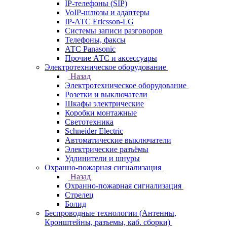
IP-телефоны (SIP)
VoIP-шлюзы и адаптеры
IP-АТС Ericsson-LG
Системы записи разговоров
Телефоны, факсы
АТС Panasonic
Прочие АТС и аксессуары
Электротехническое оборудование
Назад
Электротехническое оборудование
Розетки и выключатели
Шкафы электрические
Коробки монтажные
Светотехника
Schneider Electric
Автоматические выключатели
Электрические разъёмы
Удлинители и шнуры
Охранно-пожарная сигнализация
Назад
Охранно-пожарная сигнализация
Стрелец
Болид
Беспроводные технологии (Антенны,
Кронштейны, разъемы, каб. сборки)