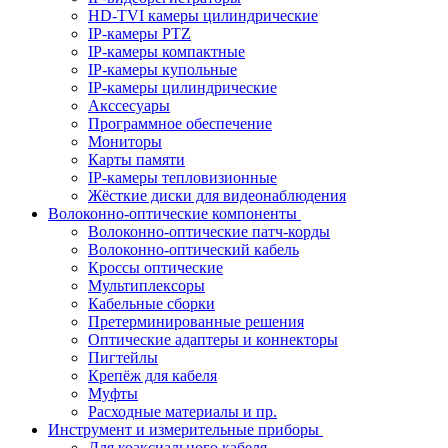
HD-TVI камеры цилиндрические
IP-камеры PTZ
IP-камеры компактные
IP-камеры купольные
IP-камеры цилиндрические
Акссесуары
Программное обеспечение
Мониторы
Карты памяти
IP-камеры тепловизионные
Жёсткие диски для видеонаблюдения
Волоконно-оптические компоненты
Волоконно-оптические патч-корды
Волоконно-оптический кабель
Кроссы оптические
Мультиплексоры
Кабельные сборки
Претерминированные решения
Оптические адаптеры и коннекторы
Пигтейлы
Крепёж для кабеля
Муфты
Расходные материалы и пр.
Инструмент и измерительные приборы
Для коаксиального кабеля