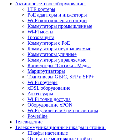
Активное сетевое оборудование
LTE роутеры
PoE адаптеры и инжекторы
Wi-Fi контроллеры и опции
Коммутаторы промышленные
Wi-Fi мосты
Грозозащита
Коммутаторы c PoE
Коммутаторы неуправляемые
Коммутаторы уличные
Коммутаторы управляемые
Конвертеры "Оптика - Медь"
Маршрутизаторы
Трансиверы GBIC, SFP и SFP+
Wi-Fi роутеры
xDSL оборудование
Аксессуары
Wi-Fi точки доступа
Оборудование хPON
Wi-Fi усилители / ретрансляторы
Powerline
Телевидение
Телекоммуникационные шкафы и стойки
Шкафы настенные
Открытые монтажные стойки