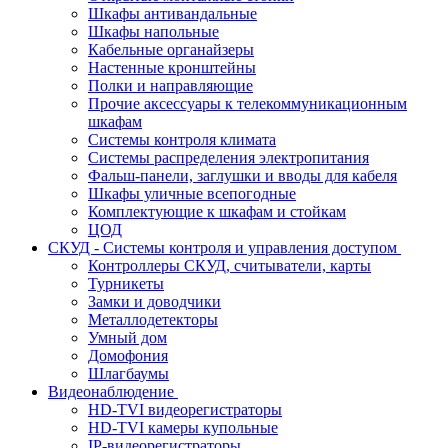
Шкафы антивандальные
Шкафы напольные
Кабельные органайзеры
Настенные кронштейны
Полки и направляющие
Прочие аксессуары к телекоммуникационным
шкафам
Системы контроля климата
Системы распределения электропитания
Фальш-панели, заглушки и вводы для кабеля
Шкафы уличные всепогодные
Комплектующие к шкафам и стойкам
ЦОД
СКУД - Системы контроля и управления доступом
Контроллеры СКУД, считыватели, карты
Турникеты
Замки и доводчики
Металлодетекторы
Умный дом
Домофония
Шлагбаумы
Видеонаблюдение
HD-TVI видеорегистраторы
HD-TVI камеры купольные
IP-видеорегистраторы