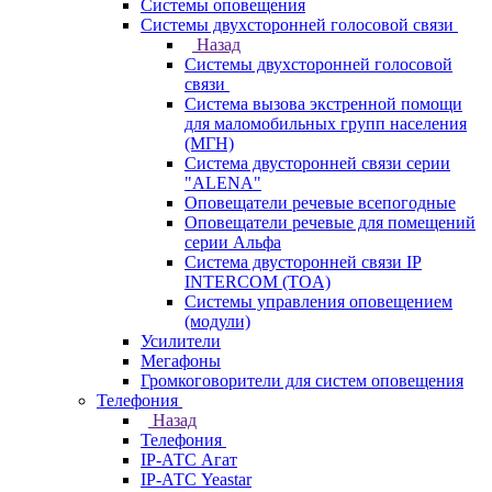
Системы оповещения
Системы двухсторонней голосовой связи
Назад
Системы двухсторонней голосовой
связи
Система вызова экстренной помощи
для маломобильных групп населения
(МГН)
Система двусторонней связи серии
"ALENA"
Оповещатели речевые всепогодные
Оповещатели речевые для помещений
серии Альфа
Система двусторонней связи IP
INTERCOM (TOA)
Системы управления оповещением
(модули)
Усилители
Мегафоны
Громкоговорители для систем оповещения
Телефония
Назад
Телефония
IP-АТС Агат
IP-АТС Yeastar