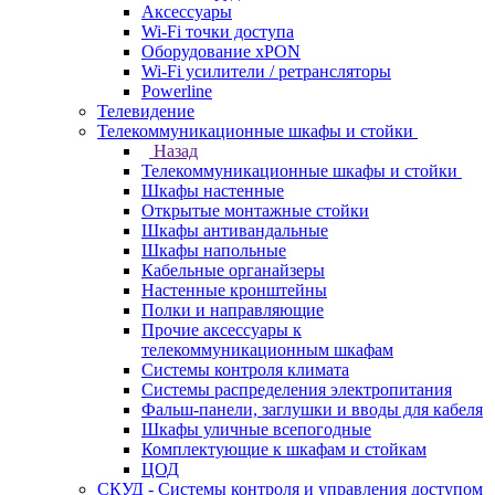
Аксессуары
Wi-Fi точки доступа
Оборудование хPON
Wi-Fi усилители / ретрансляторы
Powerline
Телевидение
Телекоммуникационные шкафы и стойки
Назад
Телекоммуникационные шкафы и стойки
Шкафы настенные
Открытые монтажные стойки
Шкафы антивандальные
Шкафы напольные
Кабельные органайзеры
Настенные кронштейны
Полки и направляющие
Прочие аксессуары к
телекоммуникационным шкафам
Системы контроля климата
Системы распределения электропитания
Фальш-панели, заглушки и вводы для кабеля
Шкафы уличные всепогодные
Комплектующие к шкафам и стойкам
ЦОД
СКУД - Системы контроля и управления доступом