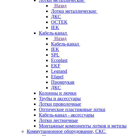
Лотки металлические
Назад
Лотки металлические
ДКС
ОСТЕК
IEK
Кабель-канал
Назад
Кабель-канал
IEK
SPL
Ecoplast
EKF
Legrand
Efapel
Промрукав
ДКС
Колонны и лючки
Трубы и аксессуары
Лотки проволочные
Оптические пластиковые лотки
Кабель-канал - аксессуары
Лотки лестничные
Монтажные компоненты лотков и метизы
Коммутационное оборудование, СКС