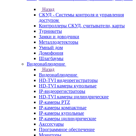
Назад
СКУД - Системы контроля и управления
доступом
Контроллеры СКУД, считыватели, карты
Турникеты
Замки и доводчики
Металлодетекторы
Умный дом
Домофония
Шлагбаумы
Видеонаблюдение
Назад
Видеонаблюдение
HD-TVI видеорегистраторы
HD-TVI камеры купольные
IP-видеорегистраторы
HD-TVI камеры цилиндрические
IP-камеры PTZ
IP-камеры компактные
IP-камеры купольные
IP-камеры цилиндрические
Акссесуары
Программное обеспечение
Мониторы