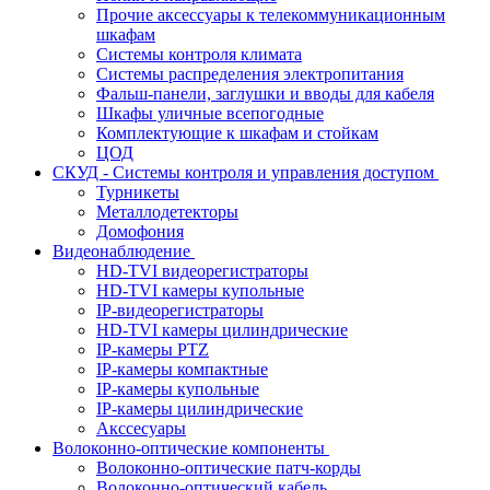
Прочие аксессуары к телекоммуникационным
шкафам
Системы контроля климата
Системы распределения электропитания
Фальш-панели, заглушки и вводы для кабеля
Шкафы уличные всепогодные
Комплектующие к шкафам и стойкам
ЦОД
СКУД - Системы контроля и управления доступом
Турникеты
Металлодетекторы
Домофония
Видеонаблюдение
HD-TVI видеорегистраторы
HD-TVI камеры купольные
IP-видеорегистраторы
HD-TVI камеры цилиндрические
IP-камеры PTZ
IP-камеры компактные
IP-камеры купольные
IP-камеры цилиндрические
Акссесуары
Волоконно-оптические компоненты
Волоконно-оптические патч-корды
Волоконно-оптический кабель