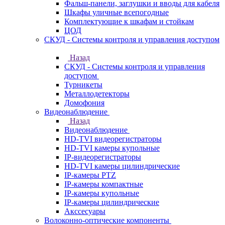
Фальш-панели, заглушки и вводы для кабеля
Шкафы уличные всепогодные
Комплектующие к шкафам и стойкам
ЦОД
СКУД - Системы контроля и управления доступом
Назад
СКУД - Системы контроля и управления
доступом
Турникеты
Металлодетекторы
Домофония
Видеонаблюдение
Назад
Видеонаблюдение
HD-TVI видеорегистраторы
HD-TVI камеры купольные
IP-видеорегистраторы
HD-TVI камеры цилиндрические
IP-камеры PTZ
IP-камеры компактные
IP-камеры купольные
IP-камеры цилиндрические
Акссесуары
Волоконно-оптические компоненты