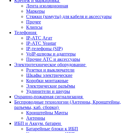
Крепёж и маркировка
Лента изоляционная
Маркеры
Стяжки (хомуты) для кабеля и аксессуары
Прочее
Клипсы
Телефония
IP-АТС Агат
IP-АТС Yeastar
IP-телефоны (SIP)
VoIP-шлюзы и адаптеры
Прочие АТС и аксессуары
Электротехническое оборудование
Розетки и выключатели
Шкафы электрические
Коробки монтажные
Электрические разъёмы
Удлинители и шнуры
Охранно-пожарная сигнализация
Беспроводные технологии (Антенны, Кронштейны,
разъемы, каб. сборки)
Кронштейны Мачты
Антенны
ИБП и Аккум. батареи
Батарейные блоки к ИБП