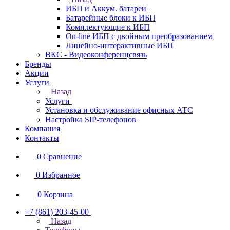
ИБП и Аккум. батареи
Батарейные блоки к ИБП
Комплектующие к ИБП
On-line ИБП с двойным преобразованием
Линейно-интерактивные ИБП
ВКС - Видеоконференцсвязь
Бренды
Акции
Услуги
Назад
Услуги
Установка и обслуживание офисных АТС
Настройка SIP-телефонов
Компания
Контакты
0
Сравнение
0
Избранное
0
Корзина
+7 (861) 203-45-00
Назад