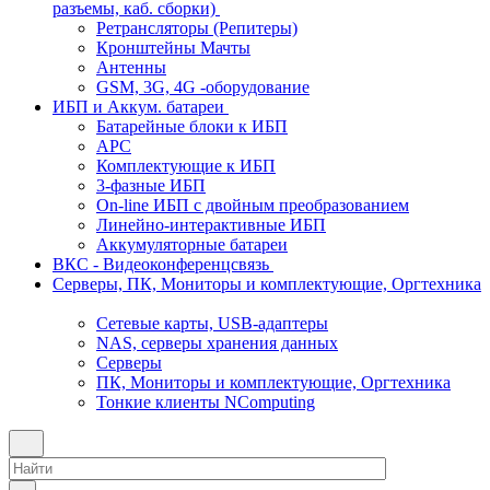
разъемы, каб. сборки)
Ретрансляторы (Репитеры)
Кронштейны Мачты
Антенны
GSM, 3G, 4G -оборудование
ИБП и Аккум. батареи
Батарейные блоки к ИБП
APC
Комплектующие к ИБП
3-фазные ИБП
On-line ИБП с двойным преобразованием
Линейно-интерактивные ИБП
Аккумуляторные батареи
ВКС - Видеоконференцсвязь
Серверы, ПК, Мониторы и комплектующие, Оргтехника
Сетевые карты, USB-адаптеры
NAS, серверы хранения данных
Серверы
ПК, Мониторы и комплектующие, Оргтехника
Тонкие клиенты NComputing