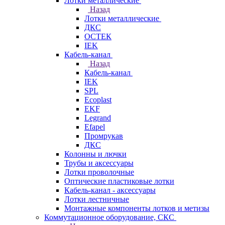
Лотки металлические
Назад
Лотки металлические
ДКС
ОСТЕК
IEK
Кабель-канал
Назад
Кабель-канал
IEK
SPL
Ecoplast
EKF
Legrand
Efapel
Промрукав
ДКС
Колонны и лючки
Трубы и аксессуары
Лотки проволочные
Оптические пластиковые лотки
Кабель-канал - аксессуары
Лотки лестничные
Монтажные компоненты лотков и метизы
Коммутационное оборудование, СКС