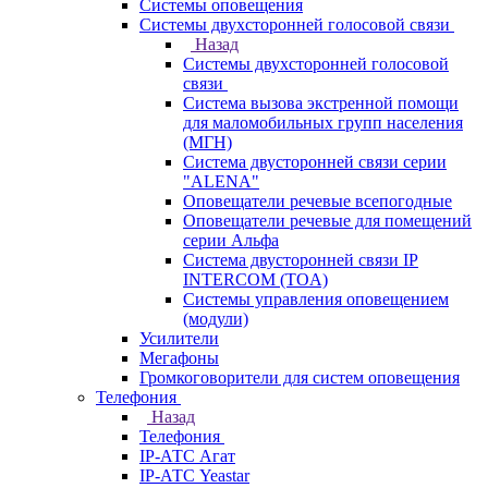
Системы оповещения
Системы двухсторонней голосовой связи
Назад
Системы двухсторонней голосовой
связи
Система вызова экстренной помощи
для маломобильных групп населения
(МГН)
Система двусторонней связи серии
"ALENA"
Оповещатели речевые всепогодные
Оповещатели речевые для помещений
серии Альфа
Система двусторонней связи IP
INTERCOM (TOA)
Системы управления оповещением
(модули)
Усилители
Мегафоны
Громкоговорители для систем оповещения
Телефония
Назад
Телефония
IP-АТС Агат
IP-АТС Yeastar