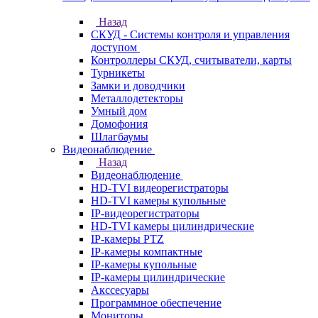
Назад
СКУД - Системы контроля и управления
доступом
Контроллеры СКУД, считыватели, карты
Турникеты
Замки и доводчики
Металлодетекторы
Умный дом
Домофония
Шлагбаумы
Видеонаблюдение
Назад
Видеонаблюдение
HD-TVI видеорегистраторы
HD-TVI камеры купольные
IP-видеорегистраторы
HD-TVI камеры цилиндрические
IP-камеры PTZ
IP-камеры компактные
IP-камеры купольные
IP-камеры цилиндрические
Акссесуары
Программное обеспечение
Мониторы