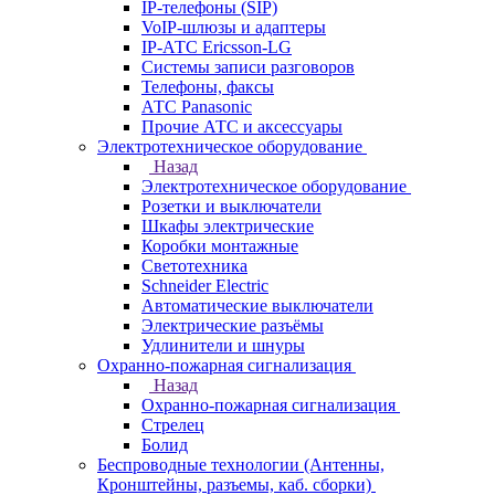
IP-телефоны (SIP)
VoIP-шлюзы и адаптеры
IP-АТС Ericsson-LG
Системы записи разговоров
Телефоны, факсы
АТС Panasonic
Прочие АТС и аксессуары
Электротехническое оборудование
Назад
Электротехническое оборудование
Розетки и выключатели
Шкафы электрические
Коробки монтажные
Светотехника
Schneider Electric
Автоматические выключатели
Электрические разъёмы
Удлинители и шнуры
Охранно-пожарная сигнализация
Назад
Охранно-пожарная сигнализация
Стрелец
Болид
Беспроводные технологии (Антенны,
Кронштейны, разъемы, каб. сборки)