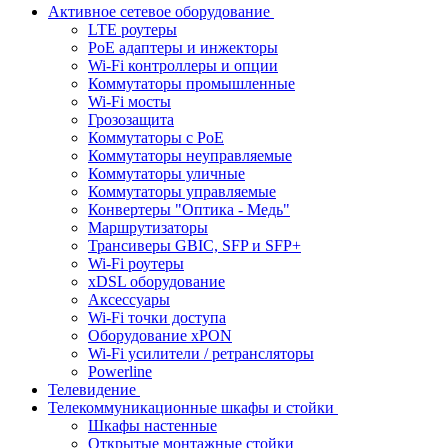
Активное сетевое оборудование
LTE роутеры
PoE адаптеры и инжекторы
Wi-Fi контроллеры и опции
Коммутаторы промышленные
Wi-Fi мосты
Грозозащита
Коммутаторы c PoE
Коммутаторы неуправляемые
Коммутаторы уличные
Коммутаторы управляемые
Конвертеры "Оптика - Медь"
Маршрутизаторы
Трансиверы GBIC, SFP и SFP+
Wi-Fi роутеры
xDSL оборудование
Аксессуары
Wi-Fi точки доступа
Оборудование хPON
Wi-Fi усилители / ретрансляторы
Powerline
Телевидение
Телекоммуникационные шкафы и стойки
Шкафы настенные
Открытые монтажные стойки