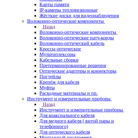
Карты памяти
IP-камеры тепловизионные
Жёсткие диски для видеонаблюдения
Волоконно-оптические компоненты
Назад
Волоконно-оптические компоненты
Волоконно-оптические патч-корды
Волоконно-оптический кабель
Кроссы оптические
Мультиплексоры
Кабельные сборки
Претерминированные решения
Оптические адаптеры и коннекторы
Пигтейлы
Крепёж для кабеля
Муфты
Расходные материалы и пр.
Инструмент и измерительные приборы
Назад
Инструмент и измерительные приборы
Для коаксиального кабеля
Для медного кабеля ( витой пары и
телефонного)
Для оптического кабеля
Монтажный инструмент