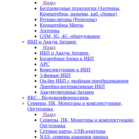
Назад
Беспроводные технологии (Антенны,
Кронштейны, разъемы, каб. сборки)
Ретрансляторы (Репитеры)
Кронштейны Мачты
Антенны
GSM, 3G, 4G -оборудование
ИБП и Аккум. батареи
Назад
ИБП и Аккум. батареи
Батарейные блоки к ИБП
APC
Комплектующие к ИБП
3-фазные ИБП
On-line ИБП с двойным преобразованием
Линейно-интерактивные ИБП
Аккумуляторные батареи
ВКС - Видеоконференцсвязь
Серверы, ПК, Мониторы и комплектующие,
Оргтехника
Назад
Серверы, ПК, Мониторы и комплектующие,
Оргтехника
Сетевые карты, USB-адаптеры
NAS, серверы хранения данных