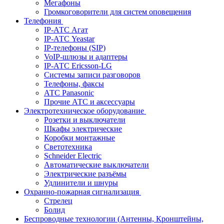
Мегафоны
Громкоговорители для систем оповещения
Телефония
IP-АТС Агат
IP-АТС Yeastar
IP-телефоны (SIP)
VoIP-шлюзы и адаптеры
IP-АТС Ericsson-LG
Системы записи разговоров
Телефоны, факсы
АТС Panasonic
Прочие АТС и аксессуары
Электротехническое оборудование
Розетки и выключатели
Шкафы электрические
Коробки монтажные
Светотехника
Schneider Electric
Автоматические выключатели
Электрические разъёмы
Удлинители и шнуры
Охранно-пожарная сигнализация
Стрелец
Болид
Беспроводные технологии (Антенны, Кронштейны,