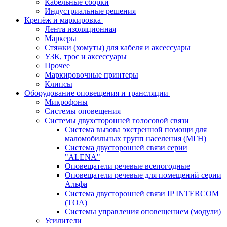
Кабельные сборки
Индустриальные решения
Крепёж и маркировка
Лента изоляционная
Маркеры
Стяжки (хомуты) для кабеля и аксессуары
УЗК, трос и аксессуары
Прочее
Маркировочные принтеры
Клипсы
Оборудование оповещения и трансляции
Микрофоны
Системы оповещения
Системы двухсторонней голосовой связи
Система вызова экстренной помощи для
маломобильных групп населения (МГН)
Система двусторонней связи серии
"ALENA"
Оповещатели речевые всепогодные
Оповещатели речевые для помещений серии
Альфа
Система двусторонней связи IP INTERCOM
(TOA)
Системы управления оповещением (модули)
Усилители