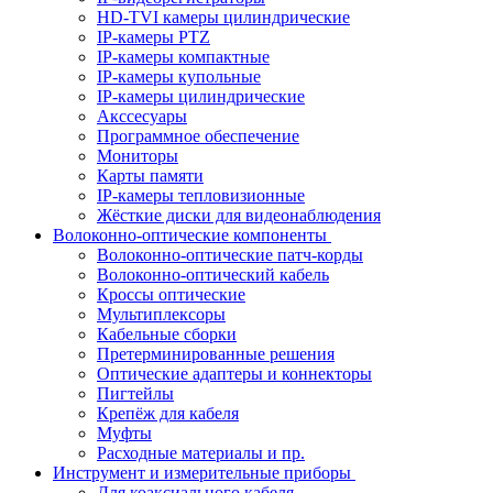
HD-TVI камеры цилиндрические
IP-камеры PTZ
IP-камеры компактные
IP-камеры купольные
IP-камеры цилиндрические
Акссесуары
Программное обеспечение
Мониторы
Карты памяти
IP-камеры тепловизионные
Жёсткие диски для видеонаблюдения
Волоконно-оптические компоненты
Волоконно-оптические патч-корды
Волоконно-оптический кабель
Кроссы оптические
Мультиплексоры
Кабельные сборки
Претерминированные решения
Оптические адаптеры и коннекторы
Пигтейлы
Крепёж для кабеля
Муфты
Расходные материалы и пр.
Инструмент и измерительные приборы
Для коаксиального кабеля