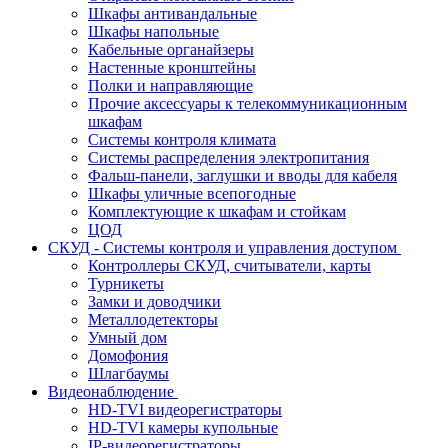
Шкафы антивандальные
Шкафы напольные
Кабельные органайзеры
Настенные кронштейны
Полки и направляющие
Прочие аксессуары к телекоммуникационным
шкафам
Системы контроля климата
Системы распределения электропитания
Фальш-панели, заглушки и вводы для кабеля
Шкафы уличные всепогодные
Комплектующие к шкафам и стойкам
ЦОД
СКУД - Системы контроля и управления доступом
Контроллеры СКУД, считыватели, карты
Турникеты
Замки и доводчики
Металлодетекторы
Умный дом
Домофония
Шлагбаумы
Видеонаблюдение
HD-TVI видеорегистраторы
HD-TVI камеры купольные
IP-видеорегистраторы