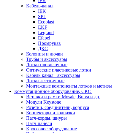
IEK
Кабель-канал
IEK
SPL
Ecoplast
EKF
Legrand
Efapel
Промрукав
ДКС
Колонны и лючки
Трубы и аксессуары
Лотки проволочные
Оптические пластиковые лотки
Кабель-канал - аксессуары
Лотки лестничные
Монтажные компоненты лотков и метизы
Коммутационное оборудование, СКС
Вставки и рамки Mosaic, Brava и др.
Модули Keystone
Розетки, соединители, корпуса
Коннекторы и колпачки
Патч-корды, шнуры
Патч-панели
Кроссовое оборудование