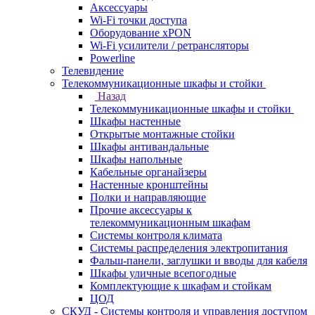
Аксессуары
Wi-Fi точки доступа
Оборудование хPON
Wi-Fi усилители / ретрансляторы
Powerline
Телевидение
Телекоммуникационные шкафы и стойки
Назад
Телекоммуникационные шкафы и стойки
Шкафы настенные
Открытые монтажные стойки
Шкафы антивандальные
Шкафы напольные
Кабельные органайзеры
Настенные кронштейны
Полки и направляющие
Прочие аксессуары к
телекоммуникационным шкафам
Системы контроля климата
Системы распределения электропитания
Фальш-панели, заглушки и вводы для кабеля
Шкафы уличные всепогодные
Комплектующие к шкафам и стойкам
ЦОД
СКУД - Системы контроля и управления доступом