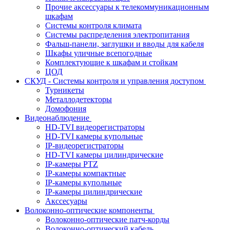
Прочие аксессуары к телекоммуникационным
шкафам
Системы контроля климата
Системы распределения электропитания
Фальш-панели, заглушки и вводы для кабеля
Шкафы уличные всепогодные
Комплектующие к шкафам и стойкам
ЦОД
СКУД - Системы контроля и управления доступом
Турникеты
Металлодетекторы
Домофония
Видеонаблюдение
HD-TVI видеорегистраторы
HD-TVI камеры купольные
IP-видеорегистраторы
HD-TVI камеры цилиндрические
IP-камеры PTZ
IP-камеры компактные
IP-камеры купольные
IP-камеры цилиндрические
Акссесуары
Волоконно-оптические компоненты
Волоконно-оптические патч-корды
Волоконно-оптический кабель