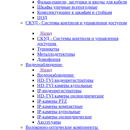
Фальш-панели, заглушки и вводы для кабеля
Шкафы уличные всепогодные
Комплектующие к шкафам и стойкам
ЦОД
СКУД - Системы контроля и управления доступом
Назад
СКУД - Системы контроля и управления
доступом
Турникеты
Металлодетекторы
Домофония
Видеонаблюдение
Назад
Видеонаблюдение
HD-TVI видеорегистраторы
HD-TVI камеры купольные
IP-видеорегистраторы
HD-TVI камеры цилиндрические
IP-камеры PTZ
IP-камеры компактные
IP-камеры купольные
IP-камеры цилиндрические
Акссесуары
Волоконно-оптические компоненты