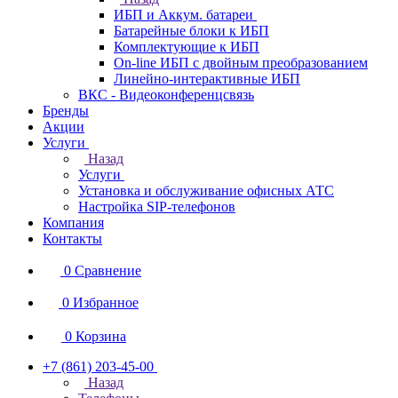
ИБП и Аккум. батареи
Батарейные блоки к ИБП
Комплектующие к ИБП
On-line ИБП с двойным преобразованием
Линейно-интерактивные ИБП
ВКС - Видеоконференцсвязь
Бренды
Акции
Услуги
Назад
Услуги
Установка и обслуживание офисных АТС
Настройка SIP-телефонов
Компания
Контакты
0
Сравнение
0
Избранное
0
Корзина
+7 (861) 203-45-00
Назад