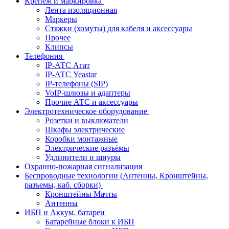
Крепёж и маркировка
Лента изоляционная
Маркеры
Стяжки (хомуты) для кабеля и аксессуары
Прочее
Клипсы
Телефония
IP-АТС Агат
IP-АТС Yeastar
IP-телефоны (SIP)
VoIP-шлюзы и адаптеры
Прочие АТС и аксессуары
Электротехническое оборудование
Розетки и выключатели
Шкафы электрические
Коробки монтажные
Электрические разъёмы
Удлинители и шнуры
Охранно-пожарная сигнализация
Беспроводные технологии (Антенны, Кронштейны,
разъемы, каб. сборки)
Кронштейны Мачты
Антенны
ИБП и Аккум. батареи
Батарейные блоки к ИБП