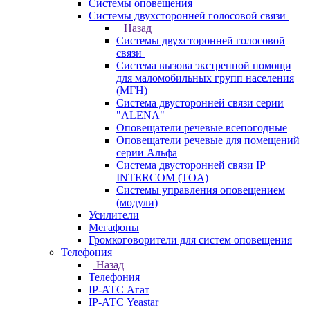
Системы оповещения
Системы двухсторонней голосовой связи
Назад
Системы двухсторонней голосовой
связи
Система вызова экстренной помощи
для маломобильных групп населения
(МГН)
Система двусторонней связи серии
"ALENA"
Оповещатели речевые всепогодные
Оповещатели речевые для помещений
серии Альфа
Система двусторонней связи IP
INTERCOM (TOA)
Системы управления оповещением
(модули)
Усилители
Мегафоны
Громкоговорители для систем оповещения
Телефония
Назад
Телефония
IP-АТС Агат
IP-АТС Yeastar