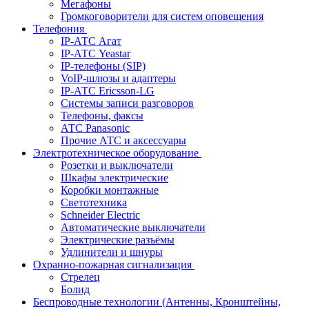
Мегафоны
Громкоговорители для систем оповещения
Телефония
IP-АТС Агат
IP-АТС Yeastar
IP-телефоны (SIP)
VoIP-шлюзы и адаптеры
IP-АТС Ericsson-LG
Системы записи разговоров
Телефоны, факсы
АТС Panasonic
Прочие АТС и аксессуары
Электротехническое оборудование
Розетки и выключатели
Шкафы электрические
Коробки монтажные
Светотехника
Schneider Electric
Автоматические выключатели
Электрические разъёмы
Удлинители и шнуры
Охранно-пожарная сигнализация
Стрелец
Болид
Беспроводные технологии (Антенны, Кронштейны,