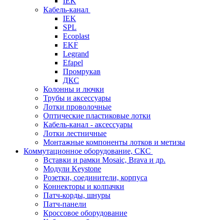
IEK
Кабель-канал
IEK
SPL
Ecoplast
EKF
Legrand
Efapel
Промрукав
ДКС
Колонны и лючки
Трубы и аксессуары
Лотки проволочные
Оптические пластиковые лотки
Кабель-канал - аксессуары
Лотки лестничные
Монтажные компоненты лотков и метизы
Коммутационное оборудование, СКС
Вставки и рамки Mosaic, Brava и др.
Модули Keystone
Розетки, соединители, корпуса
Коннекторы и колпачки
Патч-корды, шнуры
Патч-панели
Кроссовое оборудование