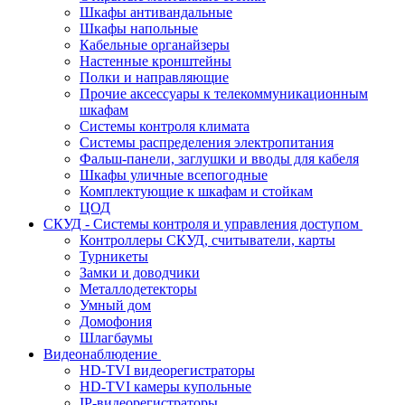
Шкафы антивандальные
Шкафы напольные
Кабельные органайзеры
Настенные кронштейны
Полки и направляющие
Прочие аксессуары к телекоммуникационным
шкафам
Системы контроля климата
Системы распределения электропитания
Фальш-панели, заглушки и вводы для кабеля
Шкафы уличные всепогодные
Комплектующие к шкафам и стойкам
ЦОД
СКУД - Системы контроля и управления доступом
Контроллеры СКУД, считыватели, карты
Турникеты
Замки и доводчики
Металлодетекторы
Умный дом
Домофония
Шлагбаумы
Видеонаблюдение
HD-TVI видеорегистраторы
HD-TVI камеры купольные
IP-видеорегистраторы