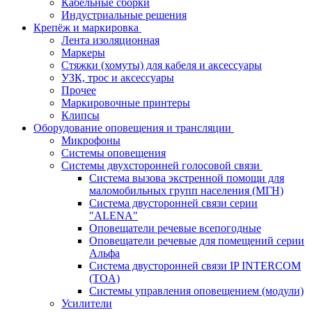
Кабельные сборки
Индустриальные решения
Крепёж и маркировка
Лента изоляционная
Маркеры
Стяжки (хомуты) для кабеля и аксессуары
УЗК, трос и аксессуары
Прочее
Маркировочные принтеры
Клипсы
Оборудование оповещения и трансляции
Микрофоны
Системы оповещения
Системы двухсторонней голосовой связи
Система вызова экстренной помощи для
маломобильных групп населения (МГН)
Система двусторонней связи серии
"ALENA"
Оповещатели речевые всепогодные
Оповещатели речевые для помещений серии
Альфа
Система двусторонней связи IP INTERCOM
(TOA)
Системы управления оповещением (модули)
Усилители