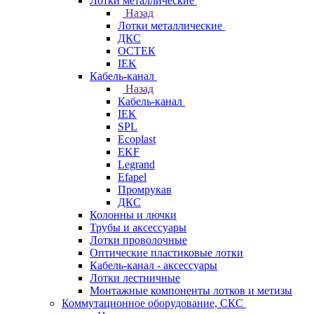
Лотки металлические
Назад
Лотки металлические
ДКС
ОСТЕК
IEK
Кабель-канал
Назад
Кабель-канал
IEK
SPL
Ecoplast
EKF
Legrand
Efapel
Промрукав
ДКС
Колонны и лючки
Трубы и аксессуары
Лотки проволочные
Оптические пластиковые лотки
Кабель-канал - аксессуары
Лотки лестничные
Монтажные компоненты лотков и метизы
Коммутационное оборудование, СКС