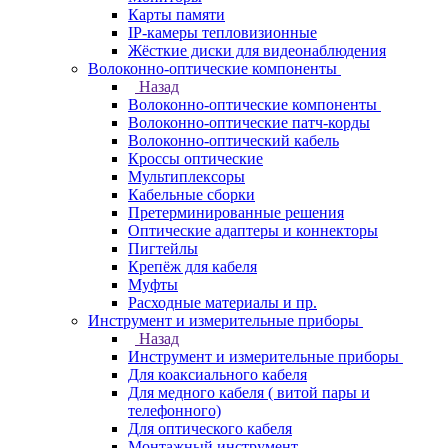
Карты памяти
IP-камеры тепловизионные
Жёсткие диски для видеонаблюдения
Волоконно-оптические компоненты
Назад
Волоконно-оптические компоненты
Волоконно-оптические патч-корды
Волоконно-оптический кабель
Кроссы оптические
Мультиплексоры
Кабельные сборки
Претерминированные решения
Оптические адаптеры и коннекторы
Пигтейлы
Крепёж для кабеля
Муфты
Расходные материалы и пр.
Инструмент и измерительные приборы
Назад
Инструмент и измерительные приборы
Для коаксиального кабеля
Для медного кабеля ( витой пары и
телефонного)
Для оптического кабеля
Монтажный инструмент