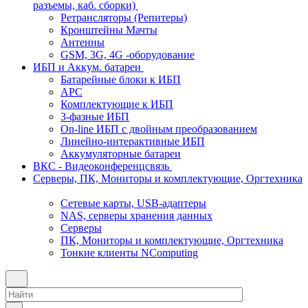
разъемы, каб. сборки)
Ретрансляторы (Репитеры)
Кронштейны Мачты
Антенны
GSM, 3G, 4G -оборудование
ИБП и Аккум. батареи
Батарейные блоки к ИБП
APC
Комплектующие к ИБП
3-фазные ИБП
On-line ИБП с двойным преобразованием
Линейно-интерактивные ИБП
Аккумуляторные батареи
ВКС - Видеоконференцсвязь
Серверы, ПК, Мониторы и комплектующие, Оргтехника
Сетевые карты, USB-адаптеры
NAS, серверы хранения данных
Серверы
ПК, Мониторы и комплектующие, Оргтехника
Тонкие клиенты NComputing