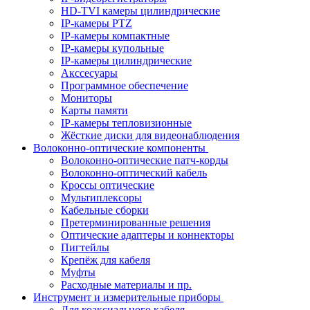
HD-TVI камеры цилиндрические
IP-камеры PTZ
IP-камеры компактные
IP-камеры купольные
IP-камеры цилиндрические
Акссесуары
Программное обеспечение
Мониторы
Карты памяти
IP-камеры тепловизионные
Жёсткие диски для видеонаблюдения
Волоконно-оптические компоненты
Волоконно-оптические патч-корды
Волоконно-оптический кабель
Кроссы оптические
Мультиплексоры
Кабельные сборки
Претерминированные решения
Оптические адаптеры и коннекторы
Пигтейлы
Крепёж для кабеля
Муфты
Расходные материалы и пр.
Инструмент и измерительные приборы
Для коаксиального кабеля