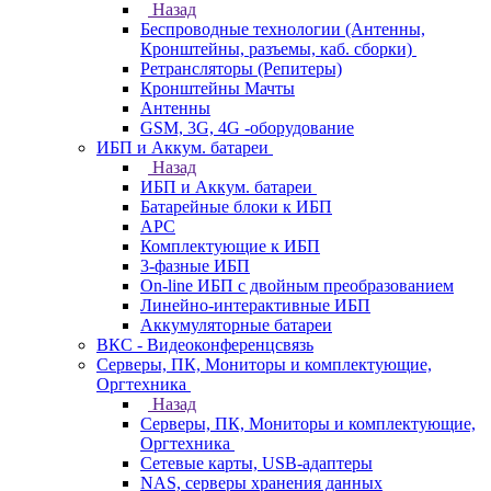
Назад
Беспроводные технологии (Антенны,
Кронштейны, разъемы, каб. сборки)
Ретрансляторы (Репитеры)
Кронштейны Мачты
Антенны
GSM, 3G, 4G -оборудование
ИБП и Аккум. батареи
Назад
ИБП и Аккум. батареи
Батарейные блоки к ИБП
APC
Комплектующие к ИБП
3-фазные ИБП
On-line ИБП с двойным преобразованием
Линейно-интерактивные ИБП
Аккумуляторные батареи
ВКС - Видеоконференцсвязь
Серверы, ПК, Мониторы и комплектующие,
Оргтехника
Назад
Серверы, ПК, Мониторы и комплектующие,
Оргтехника
Сетевые карты, USB-адаптеры
NAS, серверы хранения данных