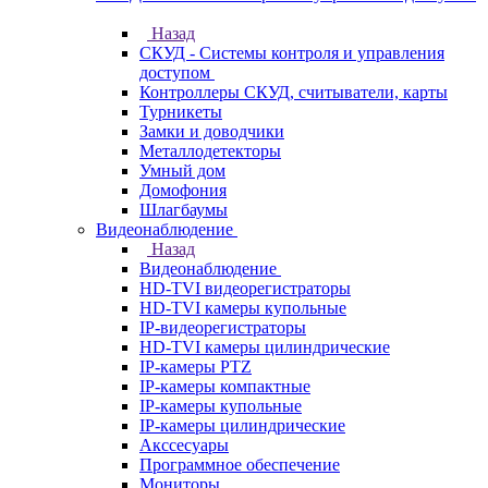
Назад
СКУД - Системы контроля и управления
доступом
Контроллеры СКУД, считыватели, карты
Турникеты
Замки и доводчики
Металлодетекторы
Умный дом
Домофония
Шлагбаумы
Видеонаблюдение
Назад
Видеонаблюдение
HD-TVI видеорегистраторы
HD-TVI камеры купольные
IP-видеорегистраторы
HD-TVI камеры цилиндрические
IP-камеры PTZ
IP-камеры компактные
IP-камеры купольные
IP-камеры цилиндрические
Акссесуары
Программное обеспечение
Мониторы