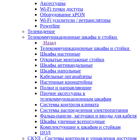
Аксессуары
Wi-Fi точки доступа
Оборудование хPON
Wi-Fi усилители / ретрансляторы
Powerline
Телевидение
Телекоммуникационные шкафы и стойки
Назад
Телекоммуникационные шкафы и стойки
Шкафы настенные
Открытые монтажные стойки
Шкафы антивандальные
Шкафы напольные
Кабельные органайзеры
Настенные кронштейны
Полки и направляющие
Прочие аксессуары к
телекоммуникационным шкафам
Системы контроля климата
Системы распределения электропитания
Фальш-панели, заглушки и вводы для кабеля
Шкафы уличные всепогодные
Комплектующие к шкафам и стойкам
ЦОД
СКУД - Системы контроля и управления доступом