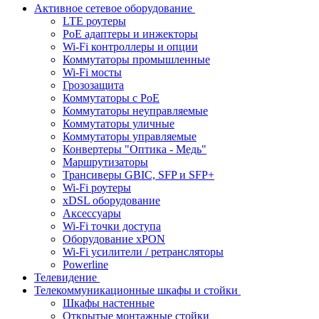
Активное сетевое оборудование
LTE роутеры
PoE адаптеры и инжекторы
Wi-Fi контроллеры и опции
Коммутаторы промышленные
Wi-Fi мосты
Грозозащита
Коммутаторы c PoE
Коммутаторы неуправляемые
Коммутаторы уличные
Коммутаторы управляемые
Конвертеры "Оптика - Медь"
Маршрутизаторы
Трансиверы GBIC, SFP и SFP+
Wi-Fi роутеры
xDSL оборудование
Аксессуары
Wi-Fi точки доступа
Оборудование хPON
Wi-Fi усилители / ретрансляторы
Powerline
Телевидение
Телекоммуникационные шкафы и стойки
Шкафы настенные
Открытые монтажные стойки