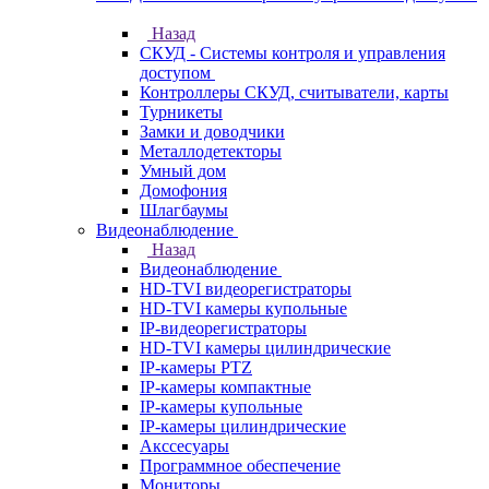
Назад
СКУД - Системы контроля и управления
доступом
Контроллеры СКУД, считыватели, карты
Турникеты
Замки и доводчики
Металлодетекторы
Умный дом
Домофония
Шлагбаумы
Видеонаблюдение
Назад
Видеонаблюдение
HD-TVI видеорегистраторы
HD-TVI камеры купольные
IP-видеорегистраторы
HD-TVI камеры цилиндрические
IP-камеры PTZ
IP-камеры компактные
IP-камеры купольные
IP-камеры цилиндрические
Акссесуары
Программное обеспечение
Мониторы