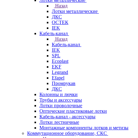
Лотки металлические
Назад
Лотки металлические
ДКС
ОСТЕК
IEK
Кабель-канал
Назад
Кабель-канал
IEK
SPL
Ecoplast
EKF
Legrand
Efapel
Промрукав
ДКС
Колонны и лючки
Трубы и аксессуары
Лотки проволочные
Оптические пластиковые лотки
Кабель-канал - аксессуары
Лотки лестничные
Монтажные компоненты лотков и метизы
Коммутационное оборудование, СКС