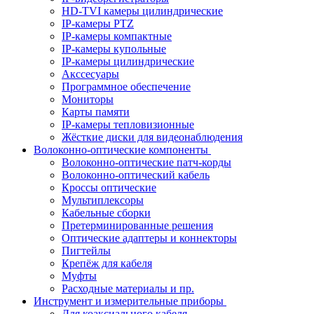
HD-TVI камеры цилиндрические
IP-камеры PTZ
IP-камеры компактные
IP-камеры купольные
IP-камеры цилиндрические
Акссесуары
Программное обеспечение
Мониторы
Карты памяти
IP-камеры тепловизионные
Жёсткие диски для видеонаблюдения
Волоконно-оптические компоненты
Волоконно-оптические патч-корды
Волоконно-оптический кабель
Кроссы оптические
Мультиплексоры
Кабельные сборки
Претерминированные решения
Оптические адаптеры и коннекторы
Пигтейлы
Крепёж для кабеля
Муфты
Расходные материалы и пр.
Инструмент и измерительные приборы
Для коаксиального кабеля