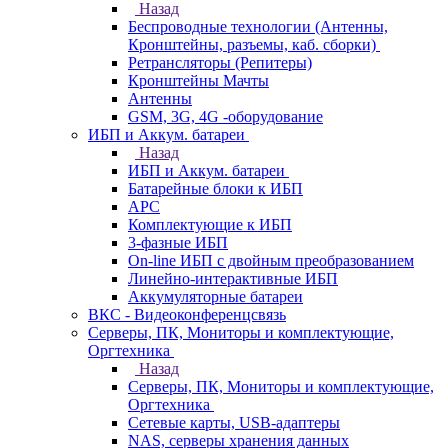
Назад
Беспроводные технологии (Антенны,
Кронштейны, разъемы, каб. сборки)
Ретрансляторы (Репитеры)
Кронштейны Мачты
Антенны
GSM, 3G, 4G -оборудование
ИБП и Аккум. батареи
Назад
ИБП и Аккум. батареи
Батарейные блоки к ИБП
APC
Комплектующие к ИБП
3-фазные ИБП
On-line ИБП с двойным преобразованием
Линейно-интерактивные ИБП
Аккумуляторные батареи
ВКС - Видеоконференцсвязь
Серверы, ПК, Мониторы и комплектующие,
Оргтехника
Назад
Серверы, ПК, Мониторы и комплектующие,
Оргтехника
Сетевые карты, USB-адаптеры
NAS, серверы хранения данных