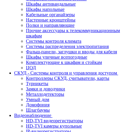
Шкафы антивандальные
Шкафы напольные
Кабельные органайзеры
Настенные кронштейны
Полки и направляющие
Прочие аксессуары к телекоммуникационным
шкафам
Системы контроля климата
Системы распределения электропитания
Фальш-панели, заглушки и вводы для кабеля
Шкафы уличные всепогодные
Комплектующие к шкафам и стойкам
ЦОД
СКУД - Системы контроля и управления доступом
Контроллеры СКУД, считыватели, карты
Турникеты
Замки и доводчики
Металлодетекторы
Умный дом
Домофония
Шлагбаумы
Видеонаблюдение
HD-TVI видеорегистраторы
HD-TVI камеры купольные
IP-видеорегистраторы