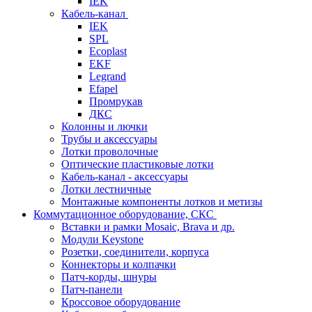
IEK
Кабель-канал
IEK
SPL
Ecoplast
EKF
Legrand
Efapel
Промрукав
ДКС
Колонны и лючки
Трубы и аксессуары
Лотки проволочные
Оптические пластиковые лотки
Кабель-канал - аксессуары
Лотки лестничные
Монтажные компоненты лотков и метизы
Коммутационное оборудование, СКС
Вставки и рамки Mosaic, Brava и др.
Модули Keystone
Розетки, соединители, корпуса
Коннекторы и колпачки
Патч-корды, шнуры
Патч-панели
Кроссовое оборудование