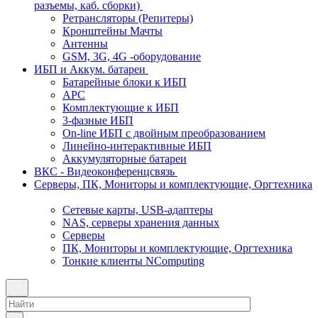
разъемы, каб. сборки)
Ретрансляторы (Репитеры)
Кронштейны Мачты
Антенны
GSM, 3G, 4G -оборудование
ИБП и Аккум. батареи
Батарейные блоки к ИБП
APC
Комплектующие к ИБП
3-фазные ИБП
On-line ИБП с двойным преобразованием
Линейно-интерактивные ИБП
Аккумуляторные батареи
ВКС - Видеоконференцсвязь
Серверы, ПК, Мониторы и комплектующие, Оргтехника
Сетевые карты, USB-адаптеры
NAS, серверы хранения данных
Серверы
ПК, Мониторы и комплектующие, Оргтехника
Тонкие клиенты NComputing