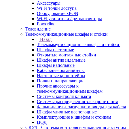
Аксессуары
Wi-Fi точки доступа
Оборудование хPON
Wi-Fi усилители / ретрансляторы
Powerline
Телевидение
Телекоммуникационные шкафы и стойки
Назад
Телекоммуникационные шкафы и стойки
Шкафы настенные
Открытые монтажные стойки
Шкафы антивандальные
Шкафы напольные
Кабельные органайзеры
Настенные кронштейны
Полки и направляющие
Прочие аксессуары к
телекоммуникационным шкафам
Системы контроля климата
Системы распределения электропитания
Фальш-панели, заглушки и вводы для кабеля
Шкафы уличные всепогодные
Комплектующие к шкафам и стойкам
ЦОД
СКУД - Системы контроля и управления доступом