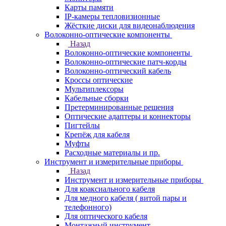
Карты памяти
IP-камеры тепловизионные
Жёсткие диски для видеонаблюдения
Волоконно-оптические компоненты
Назад
Волоконно-оптические компоненты
Волоконно-оптические патч-корды
Волоконно-оптический кабель
Кроссы оптические
Мультиплексоры
Кабельные сборки
Претерминированные решения
Оптические адаптеры и коннекторы
Пигтейлы
Крепёж для кабеля
Муфты
Расходные материалы и пр.
Инструмент и измерительные приборы
Назад
Инструмент и измерительные приборы
Для коаксиального кабеля
Для медного кабеля ( витой пары и
телефонного)
Для оптического кабеля
Монтажный инструмент