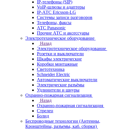
IP-телефоны (SIP)
VoIP-шлюзы и адаптеры
IP-АТС Ericsson-LG
Системы записи разговоров
Телефоны, факсы
АТС Panasonic
Прочие АТС и аксессуары
Электротехническое оборудование
Назад
Электротехническое оборудование
Розетки и выключатели
Шкафы электрические
Коробки монтажные
Светотехника
Schneider Electric
Автоматические выключатели
Электрические разъёмы
Удлинители и шнуры
Охранно-пожарная сигнализация
Назад
Охранно-пожарная сигнализация
Стрелец
Болид
Беспроводные технологии (Антенны,
Кронштейны, разъемы, каб. сборки)