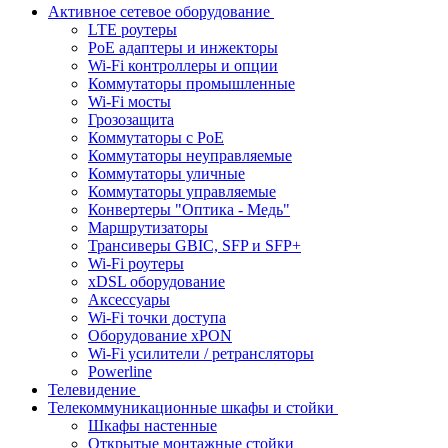
Активное сетевое оборудование
LTE роутеры
PoE адаптеры и инжекторы
Wi-Fi контроллеры и опции
Коммутаторы промышленные
Wi-Fi мосты
Грозозащита
Коммутаторы c PoE
Коммутаторы неуправляемые
Коммутаторы уличные
Коммутаторы управляемые
Конвертеры "Оптика - Медь"
Маршрутизаторы
Трансиверы GBIC, SFP и SFP+
Wi-Fi роутеры
xDSL оборудование
Аксессуары
Wi-Fi точки доступа
Оборудование хPON
Wi-Fi усилители / ретрансляторы
Powerline
Телевидение
Телекоммуникационные шкафы и стойки
Шкафы настенные
Открытые монтажные стойки