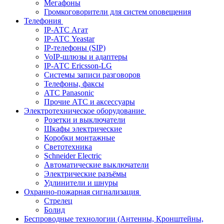
Мегафоны
Громкоговорители для систем оповещения
Телефония
IP-АТС Агат
IP-АТС Yeastar
IP-телефоны (SIP)
VoIP-шлюзы и адаптеры
IP-АТС Ericsson-LG
Системы записи разговоров
Телефоны, факсы
АТС Panasonic
Прочие АТС и аксессуары
Электротехническое оборудование
Розетки и выключатели
Шкафы электрические
Коробки монтажные
Светотехника
Schneider Electric
Автоматические выключатели
Электрические разъёмы
Удлинители и шнуры
Охранно-пожарная сигнализация
Стрелец
Болид
Беспроводные технологии (Антенны, Кронштейны,