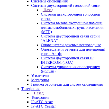
Системы оповещения
Системы двухсторонней голосовой связи
Назад
Системы двухсторонней голосовой
связи
Система вызова экстренной помощи
для маломобильных групп населения
(МГН)
Система двусторонней связи серии
"ALENA"
Оповещатели речевые всепогодные
Оповещатели речевые для помещений
серии Альфа
Система двусторонней связи IP
INTERCOM (TOA)
Системы управления оповещением
(модули)
Усилители
Мегафоны
Громкоговорители для систем оповещения
Телефония
Назад
Телефония
IP-АТС Агат
IP-АТС Yeastar