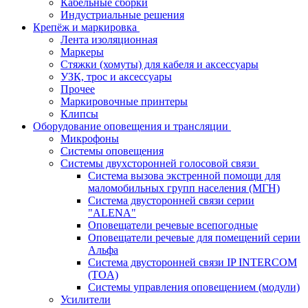
Кабельные сборки
Индустриальные решения
Крепёж и маркировка
Лента изоляционная
Маркеры
Стяжки (хомуты) для кабеля и аксессуары
УЗК, трос и аксессуары
Прочее
Маркировочные принтеры
Клипсы
Оборудование оповещения и трансляции
Микрофоны
Системы оповещения
Системы двухсторонней голосовой связи
Система вызова экстренной помощи для
маломобильных групп населения (МГН)
Система двусторонней связи серии
"ALENA"
Оповещатели речевые всепогодные
Оповещатели речевые для помещений серии
Альфа
Система двусторонней связи IP INTERCOM
(TOA)
Системы управления оповещением (модули)
Усилители