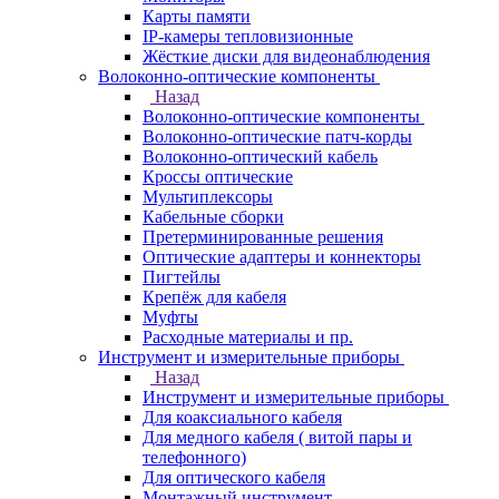
Карты памяти
IP-камеры тепловизионные
Жёсткие диски для видеонаблюдения
Волоконно-оптические компоненты
Назад
Волоконно-оптические компоненты
Волоконно-оптические патч-корды
Волоконно-оптический кабель
Кроссы оптические
Мультиплексоры
Кабельные сборки
Претерминированные решения
Оптические адаптеры и коннекторы
Пигтейлы
Крепёж для кабеля
Муфты
Расходные материалы и пр.
Инструмент и измерительные приборы
Назад
Инструмент и измерительные приборы
Для коаксиального кабеля
Для медного кабеля ( витой пары и
телефонного)
Для оптического кабеля
Монтажный инструмент