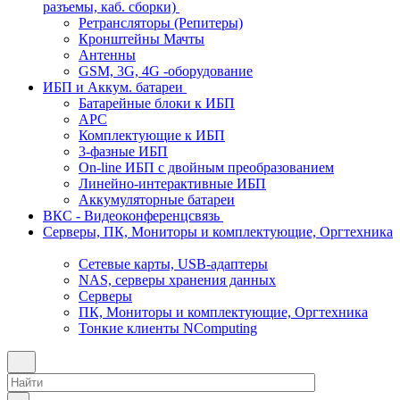
разъемы, каб. сборки)
Ретрансляторы (Репитеры)
Кронштейны Мачты
Антенны
GSM, 3G, 4G -оборудование
ИБП и Аккум. батареи
Батарейные блоки к ИБП
APC
Комплектующие к ИБП
3-фазные ИБП
On-line ИБП с двойным преобразованием
Линейно-интерактивные ИБП
Аккумуляторные батареи
ВКС - Видеоконференцсвязь
Серверы, ПК, Мониторы и комплектующие, Оргтехника
Сетевые карты, USB-адаптеры
NAS, серверы хранения данных
Серверы
ПК, Мониторы и комплектующие, Оргтехника
Тонкие клиенты NComputing