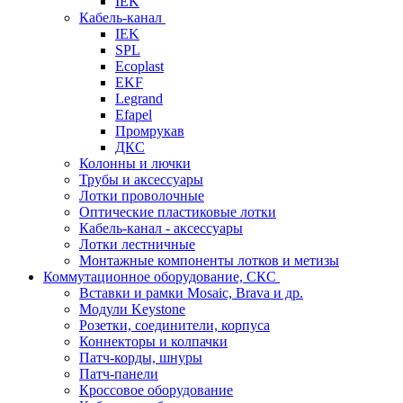
IEK
Кабель-канал
IEK
SPL
Ecoplast
EKF
Legrand
Efapel
Промрукав
ДКС
Колонны и лючки
Трубы и аксессуары
Лотки проволочные
Оптические пластиковые лотки
Кабель-канал - аксессуары
Лотки лестничные
Монтажные компоненты лотков и метизы
Коммутационное оборудование, СКС
Вставки и рамки Mosaic, Brava и др.
Модули Keystone
Розетки, соединители, корпуса
Коннекторы и колпачки
Патч-корды, шнуры
Патч-панели
Кроссовое оборудование