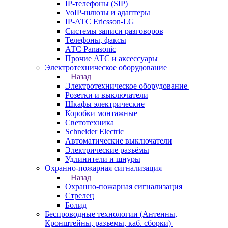
IP-телефоны (SIP)
VoIP-шлюзы и адаптеры
IP-АТС Ericsson-LG
Системы записи разговоров
Телефоны, факсы
АТС Panasonic
Прочие АТС и аксессуары
Электротехническое оборудование
Назад
Электротехническое оборудование
Розетки и выключатели
Шкафы электрические
Коробки монтажные
Светотехника
Schneider Electric
Автоматические выключатели
Электрические разъёмы
Удлинители и шнуры
Охранно-пожарная сигнализация
Назад
Охранно-пожарная сигнализация
Стрелец
Болид
Беспроводные технологии (Антенны,
Кронштейны, разъемы, каб. сборки)