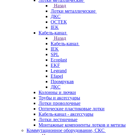
Лотки металлические
Назад
Лотки металлические
ДКС
ОСТЕК
IEK
Кабель-канал
Назад
Кабель-канал
IEK
SPL
Ecoplast
EKF
Legrand
Efapel
Промрукав
ДКС
Колонны и лючки
Трубы и аксессуары
Лотки проволочные
Оптические пластиковые лотки
Кабель-канал - аксессуары
Лотки лестничные
Монтажные компоненты лотков и метизы
Коммутационное оборудование, СКС