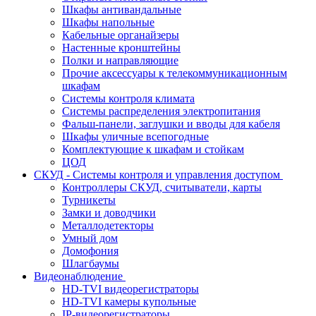
Шкафы антивандальные
Шкафы напольные
Кабельные органайзеры
Настенные кронштейны
Полки и направляющие
Прочие аксессуары к телекоммуникационным
шкафам
Системы контроля климата
Системы распределения электропитания
Фальш-панели, заглушки и вводы для кабеля
Шкафы уличные всепогодные
Комплектующие к шкафам и стойкам
ЦОД
СКУД - Системы контроля и управления доступом
Контроллеры СКУД, считыватели, карты
Турникеты
Замки и доводчики
Металлодетекторы
Умный дом
Домофония
Шлагбаумы
Видеонаблюдение
HD-TVI видеорегистраторы
HD-TVI камеры купольные
IP-видеорегистраторы