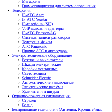
Мегафоны
Громкоговорители для систем оповещения
Телефония
IP-АТС Агат
IP-АТС Yeastar
IP-телефоны (SIP)
VoIP-шлюзы и адаптеры
IP-АТС Ericsson-LG
Системы записи разговоров
Телефоны, факсы
АТС Panasonic
Прочие АТС и аксессуары
Электротехническое оборудование
Розетки и выключатели
Шкафы электрические
Коробки монтажные
Светотехника
Schneider Electric
Автоматические выключатели
Электрические разъёмы
Удлинители и шнуры
Охранно-пожарная сигнализация
Стрелец
Болид
Беспроводные технологии (Антенны, Кронштейны,