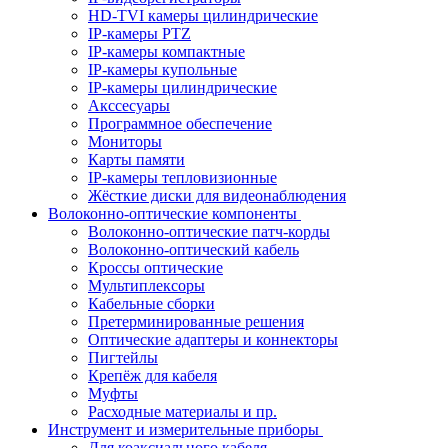
HD-TVI камеры цилиндрические
IP-камеры PTZ
IP-камеры компактные
IP-камеры купольные
IP-камеры цилиндрические
Акссесуары
Программное обеспечение
Мониторы
Карты памяти
IP-камеры тепловизионные
Жёсткие диски для видеонаблюдения
Волоконно-оптические компоненты
Волоконно-оптические патч-корды
Волоконно-оптический кабель
Кроссы оптические
Мультиплексоры
Кабельные сборки
Претерминированные решения
Оптические адаптеры и коннекторы
Пигтейлы
Крепёж для кабеля
Муфты
Расходные материалы и пр.
Инструмент и измерительные приборы
Для коаксиального кабеля