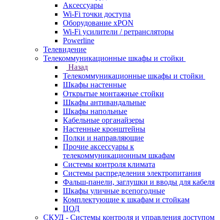
Аксессуары
Wi-Fi точки доступа
Оборудование хPON
Wi-Fi усилители / ретрансляторы
Powerline
Телевидение
Телекоммуникационные шкафы и стойки
Назад
Телекоммуникационные шкафы и стойки
Шкафы настенные
Открытые монтажные стойки
Шкафы антивандальные
Шкафы напольные
Кабельные органайзеры
Настенные кронштейны
Полки и направляющие
Прочие аксессуары к
телекоммуникационным шкафам
Системы контроля климата
Системы распределения электропитания
Фальш-панели, заглушки и вводы для кабеля
Шкафы уличные всепогодные
Комплектующие к шкафам и стойкам
ЦОД
СКУД - Системы контроля и управления доступом