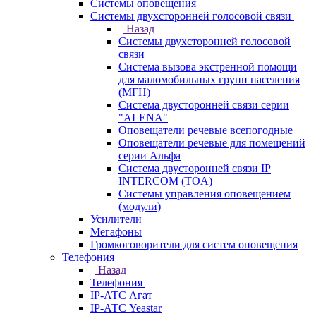
Системы оповещения
Системы двухсторонней голосовой связи
Назад
Системы двухсторонней голосовой
связи
Система вызова экстренной помощи
для маломобильных групп населения
(МГН)
Система двусторонней связи серии
"ALENA"
Оповещатели речевые всепогодные
Оповещатели речевые для помещений
серии Альфа
Система двусторонней связи IP
INTERCOM (TOA)
Системы управления оповещением
(модули)
Усилители
Мегафоны
Громкоговорители для систем оповещения
Телефония
Назад
Телефония
IP-АТС Агат
IP-АТС Yeastar