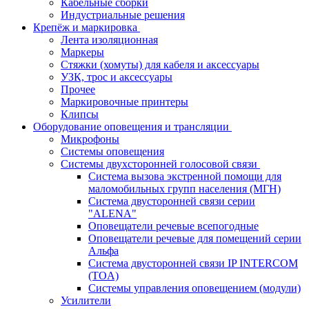
Кабельные сборки
Индустриальные решения
Крепёж и маркировка
Лента изоляционная
Маркеры
Стяжки (хомуты) для кабеля и аксессуары
УЗК, трос и аксессуары
Прочее
Маркировочные принтеры
Клипсы
Оборудование оповещения и трансляции
Микрофоны
Системы оповещения
Системы двухсторонней голосовой связи
Система вызова экстренной помощи для
маломобильных групп населения (МГН)
Система двусторонней связи серии
"ALENA"
Оповещатели речевые всепогодные
Оповещатели речевые для помещений серии
Альфа
Система двусторонней связи IP INTERCOM
(TOA)
Системы управления оповещением (модули)
Усилители