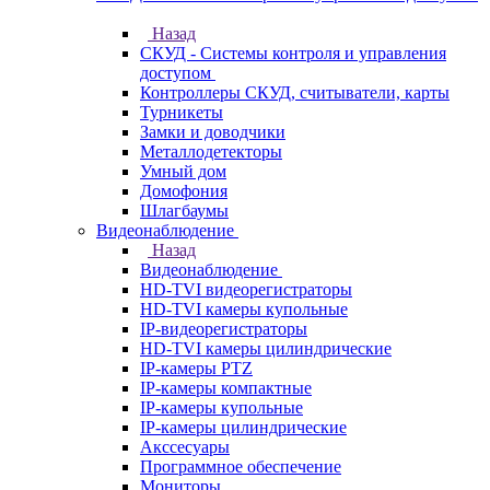
Назад
СКУД - Системы контроля и управления
доступом
Контроллеры СКУД, считыватели, карты
Турникеты
Замки и доводчики
Металлодетекторы
Умный дом
Домофония
Шлагбаумы
Видеонаблюдение
Назад
Видеонаблюдение
HD-TVI видеорегистраторы
HD-TVI камеры купольные
IP-видеорегистраторы
HD-TVI камеры цилиндрические
IP-камеры PTZ
IP-камеры компактные
IP-камеры купольные
IP-камеры цилиндрические
Акссесуары
Программное обеспечение
Мониторы