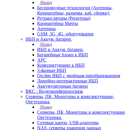
Назад
Беспроводные технологии (Антенны,
Кронштейны, разъемы, каб. сборки)
Ретрансляторы (Репитеры)
Кронштейны Мачты
Антенны
GSM, 3G, 4G -оборудование
ИБП и Аккум. батареи
Назад
ИБП и Аккум. батареи
Батарейные блоки к ИБП
APC
Комплектующие к ИБП
3-фазные ИБП
On-line ИБП с двойным преобразованием
Линейно-интерактивные ИБП
Аккумуляторные батареи
ВКС - Видеоконференцсвязь
Серверы, ПК, Мониторы и комплектующие,
Оргтехника
Назад
Серверы, ПК, Мониторы и комплектующие,
Оргтехника
Сетевые карты, USB-адаптеры
NAS, серверы хранения данных