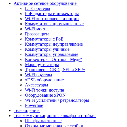
Активное сетевое оборудование
LTE роутеры
PoE адаптеры и инжекторы
Wi-Fi контроллеры и опции
Коммутаторы промышленные
Wi-Fi мосты
Грозозащита
Коммутаторы c PoE
Коммутаторы неуправляемые
Коммутаторы уличные
Коммутаторы управляемые
Конвертеры "Оптика - Медь"
Маршрутизаторы
Трансиверы GBIC, SFP и SFP+
Wi-Fi роутеры
xDSL оборудование
Аксессуары
Wi-Fi точки доступа
Оборудование хPON
Wi-Fi усилители / ретрансляторы
Powerline
Телевидение
Телекоммуникационные шкафы и стойки
Шкафы настенные
Открытые монтажные стойки