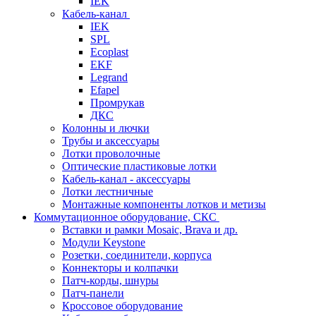
IEK
Кабель-канал
IEK
SPL
Ecoplast
EKF
Legrand
Efapel
Промрукав
ДКС
Колонны и лючки
Трубы и аксессуары
Лотки проволочные
Оптические пластиковые лотки
Кабель-канал - аксессуары
Лотки лестничные
Монтажные компоненты лотков и метизы
Коммутационное оборудование, СКС
Вставки и рамки Mosaic, Brava и др.
Модули Keystone
Розетки, соединители, корпуса
Коннекторы и колпачки
Патч-корды, шнуры
Патч-панели
Кроссовое оборудование