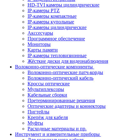
HD-TVI камеры цилиндрические
IP-камеры PTZ
IP-камеры компактные
IP-камеры купольные
IP-камеры цилиндрические
Акссесуары
Программное обеспечение
Мониторы
Карты памяти
IP-камеры тепловизионные
Жёсткие диски для видеонаблюдения
Волоконно-оптические компоненты
Волоконно-оптические патч-корды
Волоконно-оптический кабель
Кроссы оптические
Мультиплексоры
Кабельные сборки
Претерминированные решения
Оптические адаптеры и коннекторы
Пигтейлы
Крепёж для кабеля
Муфты
Расходные материалы и пр.
Инструмент и измерительные приборы
Для коаксиального кабеля