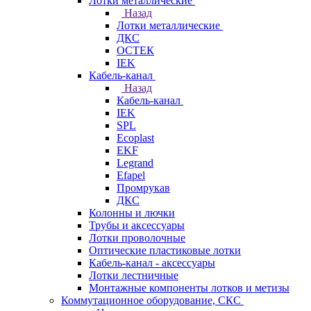
Лотки металлические
Назад
Лотки металлические
ДКС
ОСТЕК
IEK
Кабель-канал
Назад
Кабель-канал
IEK
SPL
Ecoplast
EKF
Legrand
Efapel
Промрукав
ДКС
Колонны и лючки
Трубы и аксессуары
Лотки проволочные
Оптические пластиковые лотки
Кабель-канал - аксессуары
Лотки лестничные
Монтажные компоненты лотков и метизы
Коммутационное оборудование, СКС