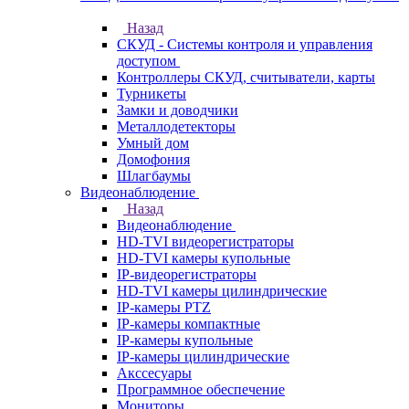
Назад
СКУД - Системы контроля и управления
доступом
Контроллеры СКУД, считыватели, карты
Турникеты
Замки и доводчики
Металлодетекторы
Умный дом
Домофония
Шлагбаумы
Видеонаблюдение
Назад
Видеонаблюдение
HD-TVI видеорегистраторы
HD-TVI камеры купольные
IP-видеорегистраторы
HD-TVI камеры цилиндрические
IP-камеры PTZ
IP-камеры компактные
IP-камеры купольные
IP-камеры цилиндрические
Акссесуары
Программное обеспечение
Мониторы