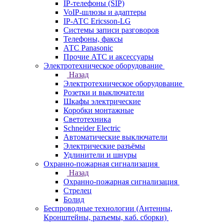
IP-телефоны (SIP)
VoIP-шлюзы и адаптеры
IP-АТС Ericsson-LG
Системы записи разговоров
Телефоны, факсы
АТС Panasonic
Прочие АТС и аксессуары
Электротехническое оборудование
Назад
Электротехническое оборудование
Розетки и выключатели
Шкафы электрические
Коробки монтажные
Светотехника
Schneider Electric
Автоматические выключатели
Электрические разъёмы
Удлинители и шнуры
Охранно-пожарная сигнализация
Назад
Охранно-пожарная сигнализация
Стрелец
Болид
Беспроводные технологии (Антенны,
Кронштейны, разъемы, каб. сборки)