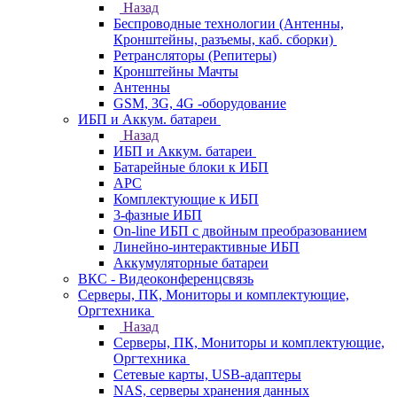
Назад
Беспроводные технологии (Антенны,
Кронштейны, разъемы, каб. сборки)
Ретрансляторы (Репитеры)
Кронштейны Мачты
Антенны
GSM, 3G, 4G -оборудование
ИБП и Аккум. батареи
Назад
ИБП и Аккум. батареи
Батарейные блоки к ИБП
APC
Комплектующие к ИБП
3-фазные ИБП
On-line ИБП с двойным преобразованием
Линейно-интерактивные ИБП
Аккумуляторные батареи
ВКС - Видеоконференцсвязь
Серверы, ПК, Мониторы и комплектующие,
Оргтехника
Назад
Серверы, ПК, Мониторы и комплектующие,
Оргтехника
Сетевые карты, USB-адаптеры
NAS, серверы хранения данных