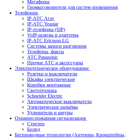
Мегафоны
Громкоговорители для систем оповещения
Телефония
IP-АТС Агат
IP-АТС Yeastar
IP-телефоны (SIP)
VoIP-шлюзы и адаптеры
IP-АТС Ericsson-LG
Системы записи разговоров
Телефоны, факсы
АТС Panasonic
Прочие АТС и аксессуары
Электротехническое оборудование
Розетки и выключатели
Шкафы электрические
Коробки монтажные
Светотехника
Schneider Electric
Автоматические выключатели
Электрические разъёмы
Удлинители и шнуры
Охранно-пожарная сигнализация
Стрелец
Болид
Беспроводные технологии (Антенны, Кронштейны,