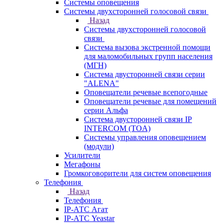
Системы оповещения
Системы двухсторонней голосовой связи
Назад
Системы двухсторонней голосовой
связи
Система вызова экстренной помощи
для маломобильных групп населения
(МГН)
Система двусторонней связи серии
"ALENA"
Оповещатели речевые всепогодные
Оповещатели речевые для помещений
серии Альфа
Система двусторонней связи IP
INTERCOM (TOA)
Системы управления оповещением
(модули)
Усилители
Мегафоны
Громкоговорители для систем оповещения
Телефония
Назад
Телефония
IP-АТС Агат
IP-АТС Yeastar