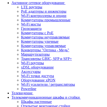
Активное сетевое оборудование
LTE роутеры
PoE адаптеры и инжекторы
Wi-Fi контроллеры и опции
Коммутаторы промышленные
Wi-Fi мосты
Грозозащита
Коммутаторы c PoE
Коммутаторы неуправляемые
Коммутаторы уличные
Коммутаторы управляемые
Конвертеры "Оптика - Медь"
Маршрутизаторы
Трансиверы GBIC, SFP и SFP+
Wi-Fi роутеры
xDSL оборудование
Аксессуары
Wi-Fi точки доступа
Оборудование хPON
Wi-Fi усилители / ретрансляторы
Powerline
Телевидение
Телекоммуникационные шкафы и стойки
Шкафы настенные
Открытые монтажные стойки