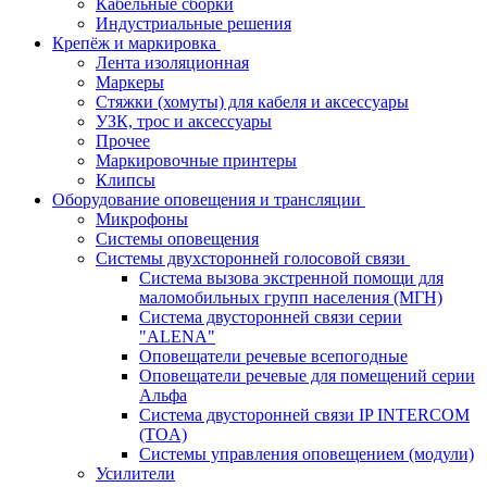
Кабельные сборки
Индустриальные решения
Крепёж и маркировка
Лента изоляционная
Маркеры
Стяжки (хомуты) для кабеля и аксессуары
УЗК, трос и аксессуары
Прочее
Маркировочные принтеры
Клипсы
Оборудование оповещения и трансляции
Микрофоны
Системы оповещения
Системы двухсторонней голосовой связи
Система вызова экстренной помощи для
маломобильных групп населения (МГН)
Система двусторонней связи серии
"ALENA"
Оповещатели речевые всепогодные
Оповещатели речевые для помещений серии
Альфа
Система двусторонней связи IP INTERCOM
(TOA)
Системы управления оповещением (модули)
Усилители