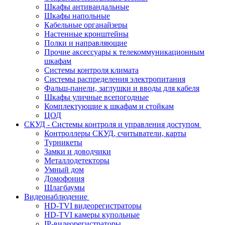
Шкафы антивандальные
Шкафы напольные
Кабельные органайзеры
Настенные кронштейны
Полки и направляющие
Прочие аксессуары к телекоммуникационным
шкафам
Системы контроля климата
Системы распределения электропитания
Фальш-панели, заглушки и вводы для кабеля
Шкафы уличные всепогодные
Комплектующие к шкафам и стойкам
ЦОД
СКУД - Системы контроля и управления доступом
Контроллеры СКУД, считыватели, карты
Турникеты
Замки и доводчики
Металлодетекторы
Умный дом
Домофония
Шлагбаумы
Видеонаблюдение
HD-TVI видеорегистраторы
HD-TVI камеры купольные
IP-видеорегистраторы