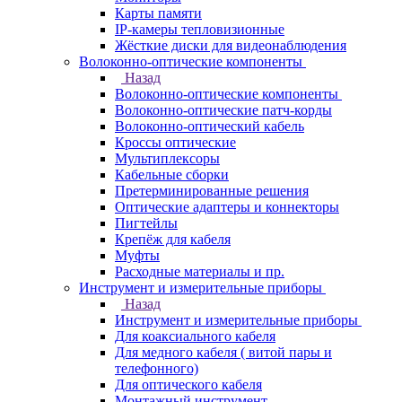
Карты памяти
IP-камеры тепловизионные
Жёсткие диски для видеонаблюдения
Волоконно-оптические компоненты
Назад
Волоконно-оптические компоненты
Волоконно-оптические патч-корды
Волоконно-оптический кабель
Кроссы оптические
Мультиплексоры
Кабельные сборки
Претерминированные решения
Оптические адаптеры и коннекторы
Пигтейлы
Крепёж для кабеля
Муфты
Расходные материалы и пр.
Инструмент и измерительные приборы
Назад
Инструмент и измерительные приборы
Для коаксиального кабеля
Для медного кабеля ( витой пары и
телефонного)
Для оптического кабеля
Монтажный инструмент