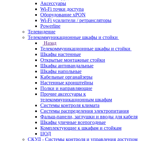
Аксессуары
Wi-Fi точки доступа
Оборудование хPON
Wi-Fi усилители / ретрансляторы
Powerline
Телевидение
Телекоммуникационные шкафы и стойки
Назад
Телекоммуникационные шкафы и стойки
Шкафы настенные
Открытые монтажные стойки
Шкафы антивандальные
Шкафы напольные
Кабельные органайзеры
Настенные кронштейны
Полки и направляющие
Прочие аксессуары к
телекоммуникационным шкафам
Системы контроля климата
Системы распределения электропитания
Фальш-панели, заглушки и вводы для кабеля
Шкафы уличные всепогодные
Комплектующие к шкафам и стойкам
ЦОД
СКУД - Системы контроля и управления доступом