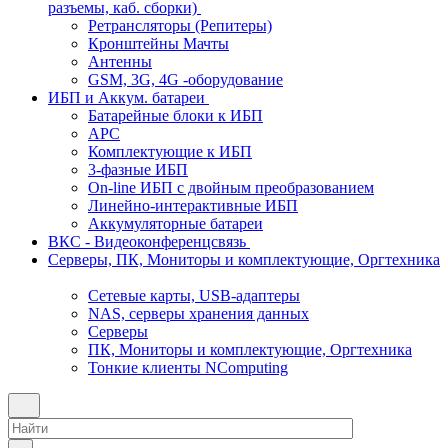
разъемы, каб. сборки)
Ретрансляторы (Репитеры)
Кронштейны Мачты
Антенны
GSM, 3G, 4G -оборудование
ИБП и Аккум. батареи
Батарейные блоки к ИБП
APC
Комплектующие к ИБП
3-фазные ИБП
On-line ИБП с двойным преобразованием
Линейно-интерактивные ИБП
Аккумуляторные батареи
ВКС - Видеоконференцсвязь
Серверы, ПК, Мониторы и комплектующие, Оргтехника
Сетевые карты, USB-адаптеры
NAS, серверы хранения данных
Серверы
ПК, Мониторы и комплектующие, Оргтехника
Тонкие клиенты NComputing