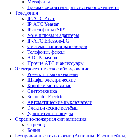
Мегафоны
Громкоговорители для систем оповещения
Телефония
IP-АТС Агат
IP-АТС Yeastar
IP-телефоны (SIP)
VoIP-шлюзы и адаптеры
IP-АТС Ericsson-LG
Системы записи разговоров
Телефоны, факсы
АТС Panasonic
Прочие АТС и аксессуары
Электротехническое оборудование
Розетки и выключатели
Шкафы электрические
Коробки монтажные
Светотехника
Schneider Electric
Автоматические выключатели
Электрические разъёмы
Удлинители и шнуры
Охранно-пожарная сигнализация
Стрелец
Болид
Беспроводные технологии (Антенны, Кронштейны,