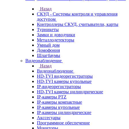
Назад
СКУД - Системы контроля и управления
доступом
Контроллеры СКУД, считыватели, карты
Турникеты
Замки и доводчики
Металлодетекторы
Умный дом
Домофония
Шлагбаумы
Видеонаблюдение
Назад
Видеонаблюдение
HD-TVI видеорегистраторы
HD-TVI камеры купольные
IP-видеорегистраторы
HD-TVI камеры цилиндрические
IP-камеры PTZ
IP-камеры компактные
IP-камеры купольные
IP-камеры цилиндрические
Акссесуары
Программное обеспечение
Мониторы