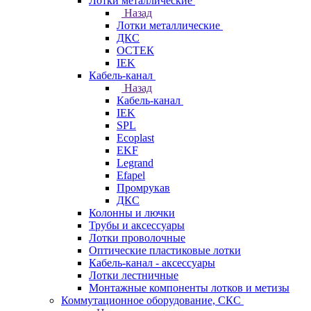
Лотки металлические
Назад
Лотки металлические
ДКС
ОСТЕК
IEK
Кабель-канал
Назад
Кабель-канал
IEK
SPL
Ecoplast
EKF
Legrand
Efapel
Промрукав
ДКС
Колонны и лючки
Трубы и аксессуары
Лотки проволочные
Оптические пластиковые лотки
Кабель-канал - аксессуары
Лотки лестничные
Монтажные компоненты лотков и метизы
Коммутационное оборудование, СКС