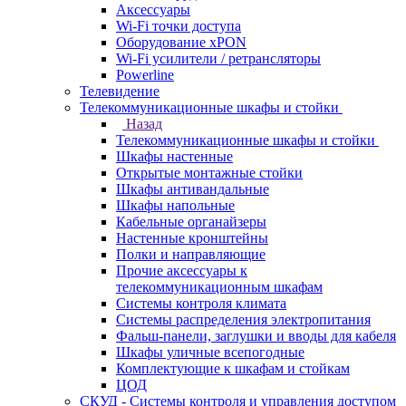
Аксессуары
Wi-Fi точки доступа
Оборудование хPON
Wi-Fi усилители / ретрансляторы
Powerline
Телевидение
Телекоммуникационные шкафы и стойки
Назад
Телекоммуникационные шкафы и стойки
Шкафы настенные
Открытые монтажные стойки
Шкафы антивандальные
Шкафы напольные
Кабельные органайзеры
Настенные кронштейны
Полки и направляющие
Прочие аксессуары к
телекоммуникационным шкафам
Системы контроля климата
Системы распределения электропитания
Фальш-панели, заглушки и вводы для кабеля
Шкафы уличные всепогодные
Комплектующие к шкафам и стойкам
ЦОД
СКУД - Системы контроля и управления доступом