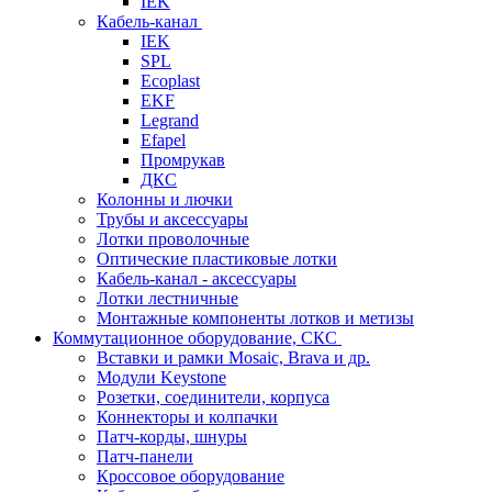
IEK
Кабель-канал
IEK
SPL
Ecoplast
EKF
Legrand
Efapel
Промрукав
ДКС
Колонны и лючки
Трубы и аксессуары
Лотки проволочные
Оптические пластиковые лотки
Кабель-канал - аксессуары
Лотки лестничные
Монтажные компоненты лотков и метизы
Коммутационное оборудование, СКС
Вставки и рамки Mosaic, Brava и др.
Модули Keystone
Розетки, соединители, корпуса
Коннекторы и колпачки
Патч-корды, шнуры
Патч-панели
Кроссовое оборудование