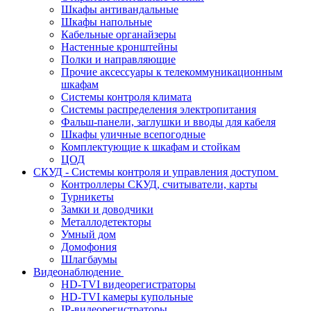
Шкафы антивандальные
Шкафы напольные
Кабельные органайзеры
Настенные кронштейны
Полки и направляющие
Прочие аксессуары к телекоммуникационным
шкафам
Системы контроля климата
Системы распределения электропитания
Фальш-панели, заглушки и вводы для кабеля
Шкафы уличные всепогодные
Комплектующие к шкафам и стойкам
ЦОД
СКУД - Системы контроля и управления доступом
Контроллеры СКУД, считыватели, карты
Турникеты
Замки и доводчики
Металлодетекторы
Умный дом
Домофония
Шлагбаумы
Видеонаблюдение
HD-TVI видеорегистраторы
HD-TVI камеры купольные
IP-видеорегистраторы