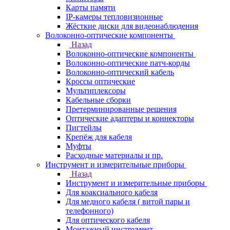
Карты памяти
IP-камеры тепловизионные
Жёсткие диски для видеонаблюдения
Волоконно-оптические компоненты
Назад
Волоконно-оптические компоненты
Волоконно-оптические патч-корды
Волоконно-оптический кабель
Кроссы оптические
Мультиплексоры
Кабельные сборки
Претерминированные решения
Оптические адаптеры и коннекторы
Пигтейлы
Крепёж для кабеля
Муфты
Расходные материалы и пр.
Инструмент и измерительные приборы
Назад
Инструмент и измерительные приборы
Для коаксиального кабеля
Для медного кабеля ( витой пары и
телефонного)
Для оптического кабеля
Монтажный инструмент