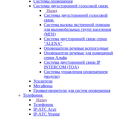
Системы оповещения
Системы двухсторонней голосовой связи
Назад
Системы двухсторонней голосовой
связи
Система вызова экстренной помощи
для маломобильных групп населения
(МГН)
Система двусторонней связи серии
"ALENA"
Оповещатели речевые всепогодные
Оповещатели речевые для помещений
серии Альфа
Система двусторонней связи IP
INTERCOM (TOA)
Системы управления оповещением
(модули)
Усилители
Мегафоны
Громкоговорители для систем оповещения
Телефония
Назад
Телефония
IP-АТС Агат
IP-АТС Yeastar