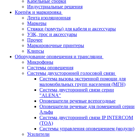
Кабельные сборки
Индустриальные решения
Крепёж и маркировка
Лента изоляционная
Маркеры
Стяжки (хомуты) для кабеля и аксессуары
УЗК, трос и аксессуары
Прочее
Маркировочные принтеры
Клипсы
Оборудование оповещения и трансляции
Микрофоны
Системы оповещения
Системы двухсторонней голосовой связи
Система вызова экстренной помощи для
маломобильных групп населения (МГН)
Система двусторонней связи серии
"ALENA"
Оповещатели речевые всепогодные
Оповещатели речевые для помещений серии
Альфа
Система двусторонней связи IP INTERCOM
(TOA)
Системы управления оповещением (модули)
Усилители