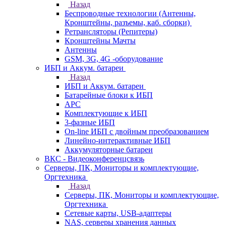
Назад
Беспроводные технологии (Антенны,
Кронштейны, разъемы, каб. сборки)
Ретрансляторы (Репитеры)
Кронштейны Мачты
Антенны
GSM, 3G, 4G -оборудование
ИБП и Аккум. батареи
Назад
ИБП и Аккум. батареи
Батарейные блоки к ИБП
APC
Комплектующие к ИБП
3-фазные ИБП
On-line ИБП с двойным преобразованием
Линейно-интерактивные ИБП
Аккумуляторные батареи
ВКС - Видеоконференцсвязь
Серверы, ПК, Мониторы и комплектующие,
Оргтехника
Назад
Серверы, ПК, Мониторы и комплектующие,
Оргтехника
Сетевые карты, USB-адаптеры
NAS, серверы хранения данных