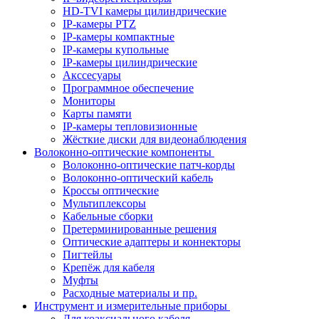
HD-TVI камеры цилиндрические
IP-камеры PTZ
IP-камеры компактные
IP-камеры купольные
IP-камеры цилиндрические
Акссесуары
Программное обеспечение
Мониторы
Карты памяти
IP-камеры тепловизионные
Жёсткие диски для видеонаблюдения
Волоконно-оптические компоненты
Волоконно-оптические патч-корды
Волоконно-оптический кабель
Кроссы оптические
Мультиплексоры
Кабельные сборки
Претерминированные решения
Оптические адаптеры и коннекторы
Пигтейлы
Крепёж для кабеля
Муфты
Расходные материалы и пр.
Инструмент и измерительные приборы
Для коаксиального кабеля