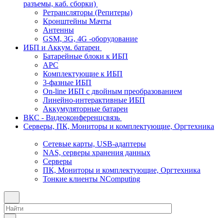
разъемы, каб. сборки)
Ретрансляторы (Репитеры)
Кронштейны Мачты
Антенны
GSM, 3G, 4G -оборудование
ИБП и Аккум. батареи
Батарейные блоки к ИБП
APC
Комплектующие к ИБП
3-фазные ИБП
On-line ИБП с двойным преобразованием
Линейно-интерактивные ИБП
Аккумуляторные батареи
ВКС - Видеоконференцсвязь
Серверы, ПК, Мониторы и комплектующие, Оргтехника
Сетевые карты, USB-адаптеры
NAS, серверы хранения данных
Серверы
ПК, Мониторы и комплектующие, Оргтехника
Тонкие клиенты NComputing