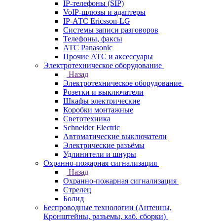
IP-телефоны (SIP)
VoIP-шлюзы и адаптеры
IP-АТС Ericsson-LG
Системы записи разговоров
Телефоны, факсы
АТС Panasonic
Прочие АТС и аксессуары
Электротехническое оборудование
Назад
Электротехническое оборудование
Розетки и выключатели
Шкафы электрические
Коробки монтажные
Светотехника
Schneider Electric
Автоматические выключатели
Электрические разъёмы
Удлинители и шнуры
Охранно-пожарная сигнализация
Назад
Охранно-пожарная сигнализация
Стрелец
Болид
Беспроводные технологии (Антенны,
Кронштейны, разъемы, каб. сборки)