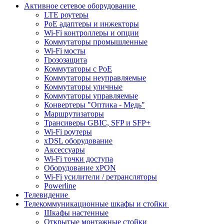
Активное сетевое оборудование
LTE роутеры
PoE адаптеры и инжекторы
Wi-Fi контроллеры и опции
Коммутаторы промышленные
Wi-Fi мосты
Грозозащита
Коммутаторы c PoE
Коммутаторы неуправляемые
Коммутаторы уличные
Коммутаторы управляемые
Конвертеры "Оптика - Медь"
Маршрутизаторы
Трансиверы GBIC, SFP и SFP+
Wi-Fi роутеры
xDSL оборудование
Аксессуары
Wi-Fi точки доступа
Оборудование хPON
Wi-Fi усилители / ретрансляторы
Powerline
Телевидение
Телекоммуникационные шкафы и стойки
Шкафы настенные
Открытые монтажные стойки