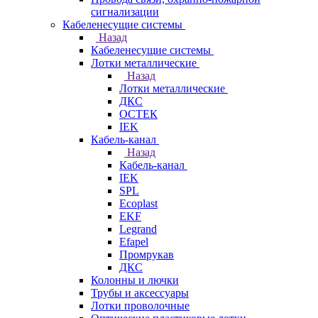
сигнализации
Кабеленесущие системы
Назад
Кабеленесущие системы
Лотки металлические
Назад
Лотки металлические
ДКС
ОСТЕК
IEK
Кабель-канал
Назад
Кабель-канал
IEK
SPL
Ecoplast
EKF
Legrand
Efapel
Промрукав
ДКС
Колонны и лючки
Трубы и аксессуары
Лотки проволочные