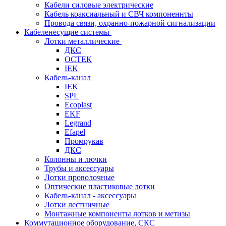
Кабели силовые электрические
Кабель коаксиальный и СВЧ компоненнты
Провода связи, охранно-пожарной сигнализации
Кабеленесущие системы
Лотки металлические
ДКС
ОСТЕК
IEK
Кабель-канал
IEK
SPL
Ecoplast
EKF
Legrand
Efapel
Промрукав
ДКС
Колонны и лючки
Трубы и аксессуары
Лотки проволочные
Оптические пластиковые лотки
Кабель-канал - аксессуары
Лотки лестничные
Монтажные компоненты лотков и метизы
Коммутационное оборудование, СКС