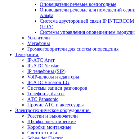
Оповещатели речевые всепогодные
Оповещатели речевые для помещений серии
Альфа
Система двусторонней связи IP INTERCOM
(TOA)
Системы управления оповещением (модули)
Усилители
Мегафоны
Громкоговорители для систем оповещения
Телефония
IP-АТС Агат
IP-АТС Yeastar
IP-телефоны (SIP)
VoIP-шлюзы и адаптеры
IP-АТС Ericsson-LG
Системы записи разговоров
Телефоны, факсы
АТС Panasonic
Прочие АТС и аксессуары
Электротехническое оборудование
Розетки и выключатели
Шкафы электрические
Коробки монтажные
Светотехника
Schneider Electric