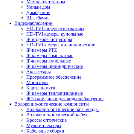
Металлодетекторы
Умный дом
Домофония
Шлагбаумы
Видеонаблюдение
HD-TVI видеорегистраторы
HD-TVI камеры купольные
IP-видеорегистраторы
HD-TVI камеры цилиндрические
IP-камеры PTZ
IP-камеры компактные
IP-камеры купольные
IP-камеры цилиндрические
Акссесуары
Программное обеспечение
Мониторы
Карты памяти
IP-камеры тепловизионные
Жёсткие диски для видеонаблюдения
Волоконно-оптические компоненты
Волоконно-оптические патч-корды
Волоконно-оптический кабель
Кроссы оптические
Мультиплексоры
Кабельные сборки