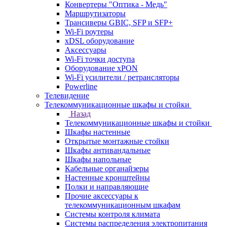
Конвертеры "Оптика - Медь"
Маршрутизаторы
Трансиверы GBIC, SFP и SFP+
Wi-Fi роутеры
xDSL оборудование
Аксессуары
Wi-Fi точки доступа
Оборудование хPON
Wi-Fi усилители / ретрансляторы
Powerline
Телевидение
Телекоммуникационные шкафы и стойки
Назад
Телекоммуникационные шкафы и стойки
Шкафы настенные
Открытые монтажные стойки
Шкафы антивандальные
Шкафы напольные
Кабельные органайзеры
Настенные кронштейны
Полки и направляющие
Прочие аксессуары к
телекоммуникационным шкафам
Системы контроля климата
Системы распределения электропитания