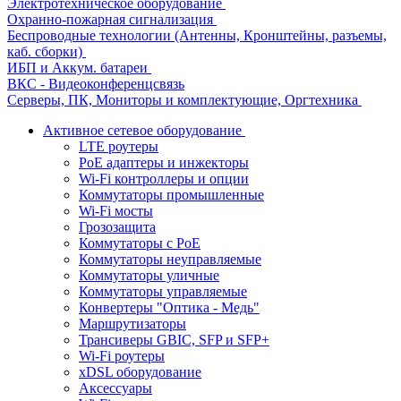
Электротехническое оборудование
Охранно-пожарная сигнализация
Беспроводные технологии (Антенны, Кронштейны, разъемы,
каб. сборки)
ИБП и Аккум. батареи
ВКС - Видеоконференцсвязь
Серверы, ПК, Мониторы и комплектующие, Оргтехника
Активное сетевое оборудование
LTE роутеры
PoE адаптеры и инжекторы
Wi-Fi контроллеры и опции
Коммутаторы промышленные
Wi-Fi мосты
Грозозащита
Коммутаторы c PoE
Коммутаторы неуправляемые
Коммутаторы уличные
Коммутаторы управляемые
Конвертеры "Оптика - Медь"
Маршрутизаторы
Трансиверы GBIC, SFP и SFP+
Wi-Fi роутеры
xDSL оборудование
Аксессуары