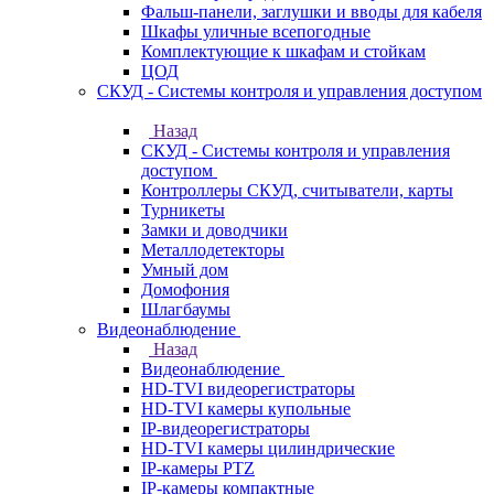
Фальш-панели, заглушки и вводы для кабеля
Шкафы уличные всепогодные
Комплектующие к шкафам и стойкам
ЦОД
СКУД - Системы контроля и управления доступом
Назад
СКУД - Системы контроля и управления
доступом
Контроллеры СКУД, считыватели, карты
Турникеты
Замки и доводчики
Металлодетекторы
Умный дом
Домофония
Шлагбаумы
Видеонаблюдение
Назад
Видеонаблюдение
HD-TVI видеорегистраторы
HD-TVI камеры купольные
IP-видеорегистраторы
HD-TVI камеры цилиндрические
IP-камеры PTZ
IP-камеры компактные