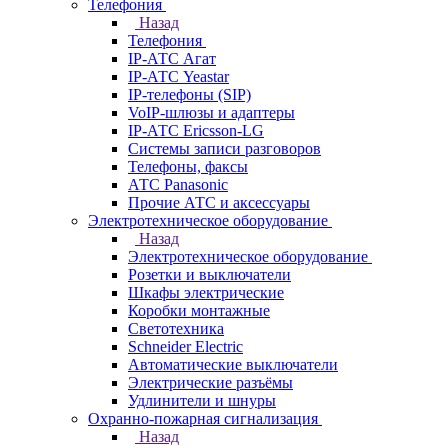
Телефония
Назад
Телефония
IP-АТС Агат
IP-АТС Yeastar
IP-телефоны (SIP)
VoIP-шлюзы и адаптеры
IP-АТС Ericsson-LG
Системы записи разговоров
Телефоны, факсы
АТС Panasonic
Прочие АТС и аксессуары
Электротехническое оборудование
Назад
Электротехническое оборудование
Розетки и выключатели
Шкафы электрические
Коробки монтажные
Светотехника
Schneider Electric
Автоматические выключатели
Электрические разъёмы
Удлинители и шнуры
Охранно-пожарная сигнализация
Назад