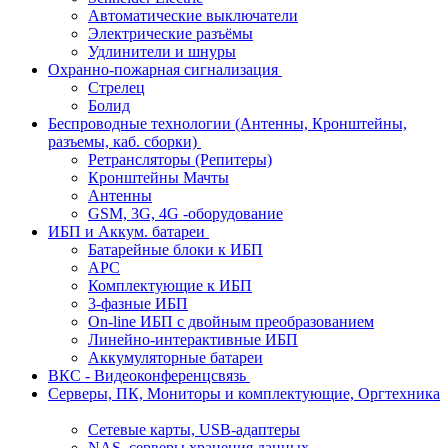
Автоматические выключатели
Электрические разъёмы
Удлинители и шнуры
Охранно-пожарная сигнализация
Стрелец
Болид
Беспроводные технологии (Антенны, Кронштейны,
разъемы, каб. сборки)
Ретрансляторы (Репитеры)
Кронштейны Мачты
Антенны
GSM, 3G, 4G -оборудование
ИБП и Аккум. батареи
Батарейные блоки к ИБП
APC
Комплектующие к ИБП
3-фазные ИБП
On-line ИБП с двойным преобразованием
Линейно-интерактивные ИБП
Аккумуляторные батареи
ВКС - Видеоконференцсвязь
Серверы, ПК, Мониторы и комплектующие, Оргтехника
Сетевые карты, USB-адаптеры
NAS, серверы хранения данных