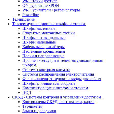
Wi-Fi точки доступа
Оборудование хPON
Wi-Fi усилители / ретрансляторы
Powerline
Телевидение
Телекоммуникационные шкафы и стойки
Шкафы настенные
Открытые монтажные стойки
Шкафы антивандальные
Шкафы напольные
Кабельные органайзеры
Настенные кронштейны
Полки и направляющие
Прочие аксессуары к телекоммуникационным
шкафам
Системы контроля климата
Системы распределения электропитания
Фальш-панели, заглушки и вводы для кабеля
Шкафы уличные всепогодные
Комплектующие к шкафам и стойкам
ЦОД
СКУД - Системы контроля и управления доступом
Контроллеры СКУД, считыватели, карты
Турникеты
Замки и доводчики