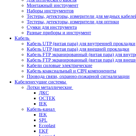
Монтажный инструмент
Наборы инструментов
Тестеры, детекторы, измерители для медных кабеле
Тестеры, детекторы, измерители для оптики
Сумки для инструмента
Разные приборы и инструмент
Кабель
Кабель UTP (витая пара) для внутренней прокладки
Кабель UTP (витая пара) для внешней прокладки
Кабель FTP экранированный (витая пара) для внут
Кабель FTP экранированный (витая пара) для внеш
Кабели силовые электрические
Кабель коаксиальный и СВЧ компоненнты
Провода связи, охранно-пожарной сигнализации
Кабеленесущие системы
Лотки металлические
ДКС
ОСТЕК
IEK
Кабель-канал
IEK
SPL
Ecoplast
EKF