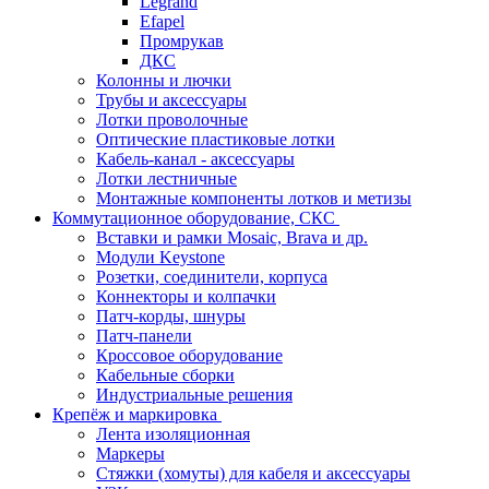
Legrand
Efapel
Промрукав
ДКС
Колонны и лючки
Трубы и аксессуары
Лотки проволочные
Оптические пластиковые лотки
Кабель-канал - аксессуары
Лотки лестничные
Монтажные компоненты лотков и метизы
Коммутационное оборудование, СКС
Вставки и рамки Mosaic, Brava и др.
Модули Keystone
Розетки, соединители, корпуса
Коннекторы и колпачки
Патч-корды, шнуры
Патч-панели
Кроссовое оборудование
Кабельные сборки
Индустриальные решения
Крепёж и маркировка
Лента изоляционная
Маркеры
Стяжки (хомуты) для кабеля и аксессуары