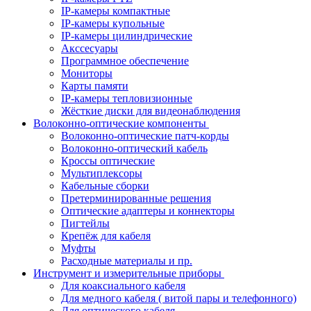
IP-камеры компактные
IP-камеры купольные
IP-камеры цилиндрические
Акссесуары
Программное обеспечение
Мониторы
Карты памяти
IP-камеры тепловизионные
Жёсткие диски для видеонаблюдения
Волоконно-оптические компоненты
Волоконно-оптические патч-корды
Волоконно-оптический кабель
Кроссы оптические
Мультиплексоры
Кабельные сборки
Претерминированные решения
Оптические адаптеры и коннекторы
Пигтейлы
Крепёж для кабеля
Муфты
Расходные материалы и пр.
Инструмент и измерительные приборы
Для коаксиального кабеля
Для медного кабеля ( витой пары и телефонного)
Для оптического кабеля