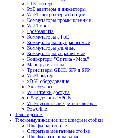
LTE роутеры
PoE адаптеры и инжекторы
Wi-Fi контроллеры и опции
Коммутаторы промышленные
Wi-Fi мосты
Грозозащита
Коммутаторы c PoE
Коммутаторы неуправляемые
Коммутаторы уличные
Коммутаторы управляемые
Конвертеры "Оптика - Медь"
Маршрутизаторы
Трансиверы GBIC, SFP и SFP+
Wi-Fi роутеры
xDSL оборудование
Аксессуары
Wi-Fi точки доступа
Оборудование хPON
Wi-Fi усилители / ретрансляторы
Powerline
Телевидение
Телекоммуникационные шкафы и стойки
Шкафы настенные
Открытые монтажные стойки
Шкафы антивандальные