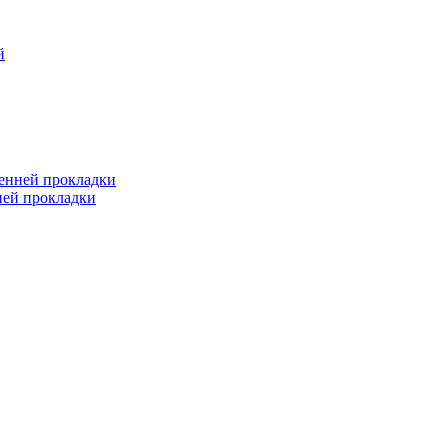
й
ренней прокладки
ней прокладки