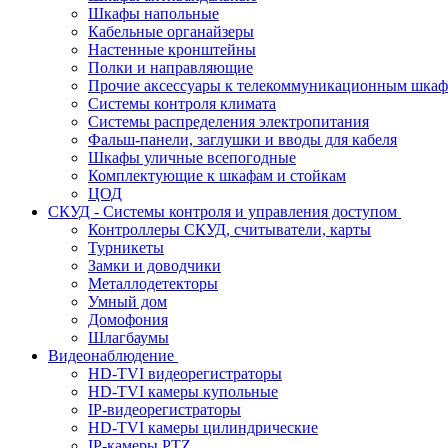
Шкафы напольные
Кабельные органайзеры
Настенные кронштейны
Полки и направляющие
Прочие аксессуары к телекоммуникационным шка
Системы контроля климата
Системы распределения электропитания
Фальш-панели, заглушки и вводы для кабеля
Шкафы уличные всепогодные
Комплектующие к шкафам и стойкам
ЦОД
СКУД - Системы контроля и управления доступом
Контроллеры СКУД, считыватели, карты
Турникеты
Замки и доводчики
Металлодетекторы
Умный дом
Домофония
Шлагбаумы
Видеонаблюдение
HD-TVI видеорегистраторы
HD-TVI камеры купольные
IP-видеорегистраторы
HD-TVI камеры цилиндрические
IP-камеры PTZ