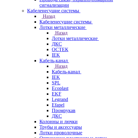
сигнализации
Кабеленесущие системы
Назад
Кабеленесущие системы
Лотки металлические
Назад
Лотки металлические
ДКС
ОСТЕК
IEK
Кабель-канал
Назад
Кабель-канал
IEK
SPL
Ecoplast
EKF
Legrand
Efapel
Промрукав
ДКС
Колонны и лючки
Трубы и аксессуары
Лотки проволочные