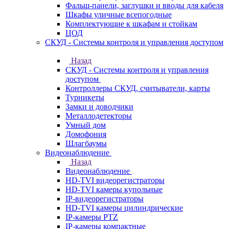
Фальш-панели, заглушки и вводы для кабеля
Шкафы уличные всепогодные
Комплектующие к шкафам и стойкам
ЦОД
СКУД - Системы контроля и управления доступом
Назад
СКУД - Системы контроля и управления
доступом
Контроллеры СКУД, считыватели, карты
Турникеты
Замки и доводчики
Металлодетекторы
Умный дом
Домофония
Шлагбаумы
Видеонаблюдение
Назад
Видеонаблюдение
HD-TVI видеорегистраторы
HD-TVI камеры купольные
IP-видеорегистраторы
HD-TVI камеры цилиндрические
IP-камеры PTZ
IP-камеры компактные