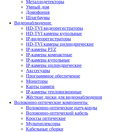
Металлодетекторы
Умный дом
Домофония
Шлагбаумы
Видеонаблюдение
HD-TVI видеорегистраторы
HD-TVI камеры купольные
IP-видеорегистраторы
HD-TVI камеры цилиндрические
IP-камеры PTZ
IP-камеры компактные
IP-камеры купольные
IP-камеры цилиндрические
Акссесуары
Программное обеспечение
Мониторы
Карты памяти
IP-камеры тепловизионные
Жёсткие диски для видеонаблюдения
Волоконно-оптические компоненты
Волоконно-оптические патч-корды
Волоконно-оптический кабель
Кроссы оптические
Мультиплексоры
Кабельные сборки