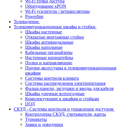
Wi-Fi точки доступа
Оборудование хPON
Wi-Fi усилители / ретрансляторы
Powerline
Телевидение
Телекоммуникационные шкафы и стойки
Шкафы настенные
Открытые монтажные стойки
Шкафы антивандальные
Шкафы напольные
Кабельные органайзеры
Настенные кронштейны
Полки и направляющие
Прочие аксессуары к телекоммуникационным
шкафам
Системы контроля климата
Системы распределения электропитания
Фальш-панели, заглушки и вводы для кабеля
Шкафы уличные всепогодные
Комплектующие к шкафам и стойкам
ЦОД
СКУД - Системы контроля и управления доступом
Контроллеры СКУД, считыватели, карты
Турникеты
Замки и доводчики