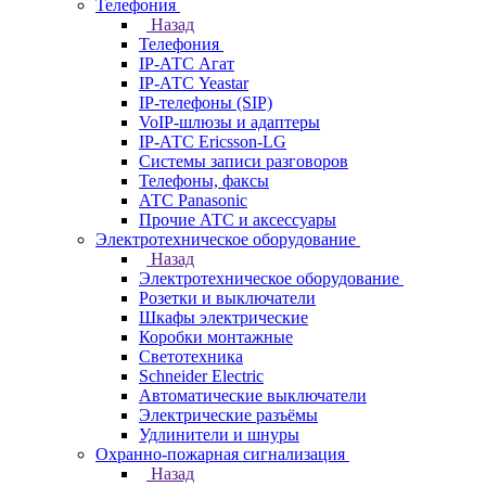
Телефония
Назад
Телефония
IP-АТС Агат
IP-АТС Yeastar
IP-телефоны (SIP)
VoIP-шлюзы и адаптеры
IP-АТС Ericsson-LG
Системы записи разговоров
Телефоны, факсы
АТС Panasonic
Прочие АТС и аксессуары
Электротехническое оборудование
Назад
Электротехническое оборудование
Розетки и выключатели
Шкафы электрические
Коробки монтажные
Светотехника
Schneider Electric
Автоматические выключатели
Электрические разъёмы
Удлинители и шнуры
Охранно-пожарная сигнализация
Назад