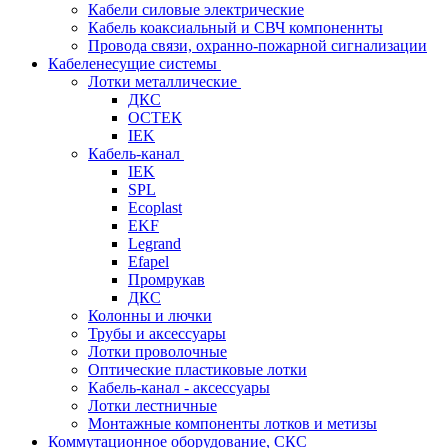
Кабели силовые электрические
Кабель коаксиальный и СВЧ компоненнты
Провода связи, охранно-пожарной сигнализации
Кабеленесущие системы
Лотки металлические
ДКС
ОСТЕК
IEK
Кабель-канал
IEK
SPL
Ecoplast
EKF
Legrand
Efapel
Промрукав
ДКС
Колонны и лючки
Трубы и аксессуары
Лотки проволочные
Оптические пластиковые лотки
Кабель-канал - аксессуары
Лотки лестничные
Монтажные компоненты лотков и метизы
Коммутационное оборудование, СКС