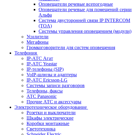
Оповещатели речевые всепогодные
Оповещатели речевые для помещений серии
Альфа
Система двусторонней связи IP INTERCOM
(TOA)
Системы управления оповещением (модули)
Усилители
Мегафоны
Громкоговорители для систем оповещения
Телефония
IP-АТС Агат
IP-АТС Yeastar
IP-телефоны (SIP)
VoIP-шлюзы и адаптеры
IP-АТС Ericsson-LG
Системы записи разговоров
Телефоны, факсы
АТС Panasonic
Прочие АТС и аксессуары
Электротехническое оборудование
Розетки и выключатели
Шкафы электрические
Коробки монтажные
Светотехника
Schneider Electric