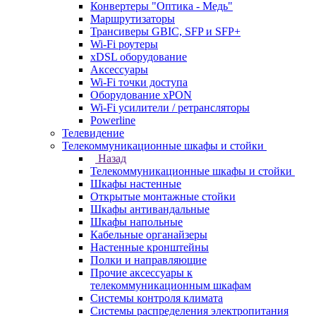
Конвертеры "Оптика - Медь"
Маршрутизаторы
Трансиверы GBIC, SFP и SFP+
Wi-Fi роутеры
xDSL оборудование
Аксессуары
Wi-Fi точки доступа
Оборудование хPON
Wi-Fi усилители / ретрансляторы
Powerline
Телевидение
Телекоммуникационные шкафы и стойки
Назад
Телекоммуникационные шкафы и стойки
Шкафы настенные
Открытые монтажные стойки
Шкафы антивандальные
Шкафы напольные
Кабельные органайзеры
Настенные кронштейны
Полки и направляющие
Прочие аксессуары к
телекоммуникационным шкафам
Системы контроля климата
Системы распределения электропитания