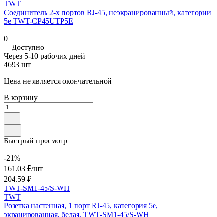
TWT
Соединитель 2-х портов RJ-45, неэкранированный, категории
5е TWT-CP45UTP5E
0
Доступно
Через 5-10 рабочих дней
4693 шт
Цена не является окончательной
В корзину
Быстрый просмотр
-21%
161.03 ₽/
шт
204.59 ₽
TWT-SM1-45/S-WH
TWT
Розетка настенная, 1 порт RJ-45, категория 5е,
экранированная, белая, TWT-SM1-45/S-WH