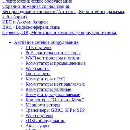
Электротехническое оборудование
Охранно-пожарная сигнализация
Беспроводные технологии (Антенны, Кронштейны, разъемы,
каб. сборки)
ИБП и Аккум. батареи
ВКС - Видеоконференцсвязь
Серверы, ПК, Мониторы и комплектующие, Оргтехника
Активное сетевое оборудование
LTE роутеры
PoE адаптеры и инжекторы
Wi-Fi контроллеры и опции
Коммутаторы промышленные
Wi-Fi мосты
Грозозащита
Коммутаторы c PoE
Коммутаторы неуправляемые
Коммутаторы уличные
Коммутаторы управляемые
Конвертеры "Оптика - Медь"
Маршрутизаторы
Трансиверы GBIC, SFP и SFP+
Wi-Fi роутеры
xDSL оборудование
Аксессуары