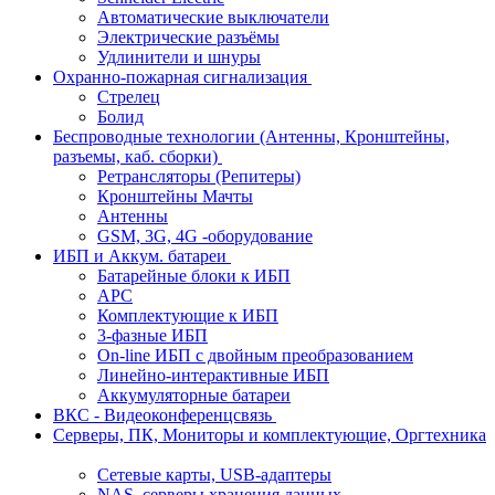
Автоматические выключатели
Электрические разъёмы
Удлинители и шнуры
Охранно-пожарная сигнализация
Стрелец
Болид
Беспроводные технологии (Антенны, Кронштейны,
разъемы, каб. сборки)
Ретрансляторы (Репитеры)
Кронштейны Мачты
Антенны
GSM, 3G, 4G -оборудование
ИБП и Аккум. батареи
Батарейные блоки к ИБП
APC
Комплектующие к ИБП
3-фазные ИБП
On-line ИБП с двойным преобразованием
Линейно-интерактивные ИБП
Аккумуляторные батареи
ВКС - Видеоконференцсвязь
Серверы, ПК, Мониторы и комплектующие, Оргтехника
Сетевые карты, USB-адаптеры
NAS, серверы хранения данных