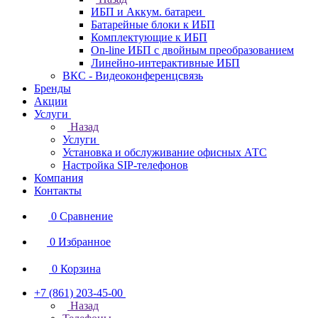
ИБП и Аккум. батареи
Батарейные блоки к ИБП
Комплектующие к ИБП
On-line ИБП с двойным преобразованием
Линейно-интерактивные ИБП
ВКС - Видеоконференцсвязь
Бренды
Акции
Услуги
Назад
Услуги
Установка и обслуживание офисных АТС
Настройка SIP-телефонов
Компания
Контакты
0
Сравнение
0
Избранное
0
Корзина
+7 (861) 203-45-00
Назад