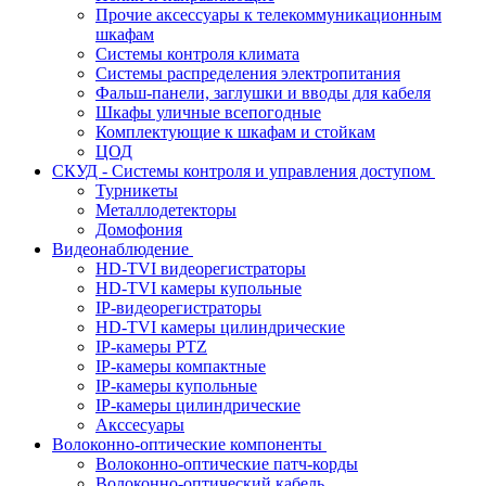
Прочие аксессуары к телекоммуникационным
шкафам
Системы контроля климата
Системы распределения электропитания
Фальш-панели, заглушки и вводы для кабеля
Шкафы уличные всепогодные
Комплектующие к шкафам и стойкам
ЦОД
СКУД - Системы контроля и управления доступом
Турникеты
Металлодетекторы
Домофония
Видеонаблюдение
HD-TVI видеорегистраторы
HD-TVI камеры купольные
IP-видеорегистраторы
HD-TVI камеры цилиндрические
IP-камеры PTZ
IP-камеры компактные
IP-камеры купольные
IP-камеры цилиндрические
Акссесуары
Волоконно-оптические компоненты
Волоконно-оптические патч-корды
Волоконно-оптический кабель