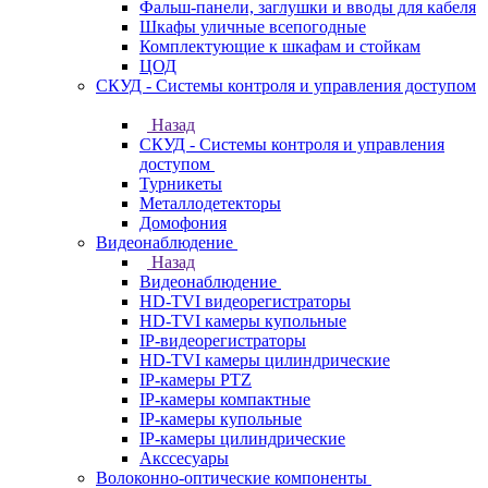
Фальш-панели, заглушки и вводы для кабеля
Шкафы уличные всепогодные
Комплектующие к шкафам и стойкам
ЦОД
СКУД - Системы контроля и управления доступом
Назад
СКУД - Системы контроля и управления
доступом
Турникеты
Металлодетекторы
Домофония
Видеонаблюдение
Назад
Видеонаблюдение
HD-TVI видеорегистраторы
HD-TVI камеры купольные
IP-видеорегистраторы
HD-TVI камеры цилиндрические
IP-камеры PTZ
IP-камеры компактные
IP-камеры купольные
IP-камеры цилиндрические
Акссесуары
Волоконно-оптические компоненты