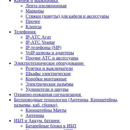
Крепёж и маркировка
Лента изоляционная
Маркеры
Стяжки (хомуты) для кабеля и аксессуары
Прочее
Клипсы
Телефония
IP-АТС Агат
IP-АТС Yeastar
IP-телефоны (SIP)
VoIP-шлюзы и адаптеры
Прочие АТС и аксессуары
Электротехническое оборудование
Розетки и выключатели
Шкафы электрические
Коробки монтажные
Электрические разъёмы
Удлинители и шнуры
Охранно-пожарная сигнализация
Беспроводные технологии (Антенны, Кронштейны,
разъемы, каб. сборки)
Кронштейны Мачты
Антенны
ИБП и Аккум. батареи
Батарейные блоки к ИБП