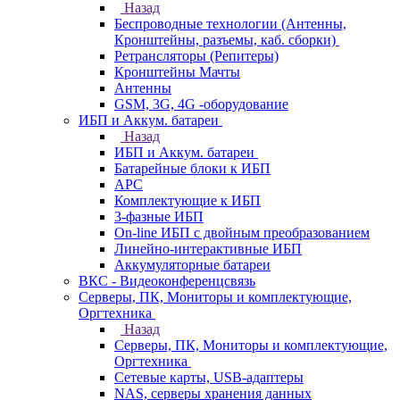
Назад
Беспроводные технологии (Антенны,
Кронштейны, разъемы, каб. сборки)
Ретрансляторы (Репитеры)
Кронштейны Мачты
Антенны
GSM, 3G, 4G -оборудование
ИБП и Аккум. батареи
Назад
ИБП и Аккум. батареи
Батарейные блоки к ИБП
APC
Комплектующие к ИБП
3-фазные ИБП
On-line ИБП с двойным преобразованием
Линейно-интерактивные ИБП
Аккумуляторные батареи
ВКС - Видеоконференцсвязь
Серверы, ПК, Мониторы и комплектующие,
Оргтехника
Назад
Серверы, ПК, Мониторы и комплектующие,
Оргтехника
Сетевые карты, USB-адаптеры
NAS, серверы хранения данных