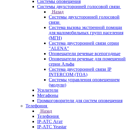
Системы оповещения
Системы двухсторонней голосовой связи
Назад
Системы двухсторонней голосовой
связи
Система вызова экстренной помощи
для маломобильных групп населения
(МГН)
Система двусторонней связи серии
"ALENA"
Оповещатели речевые всепогодные
Оповещатели речевые для помещений
серии Альфа
Система двусторонней связи IP
INTERCOM (TOA)
Системы управления оповещением
(модули)
Усилители
Мегафоны
Громкоговорители для систем оповещения
Телефония
Назад
Телефония
IP-АТС Агат
IP-АТС Yeastar