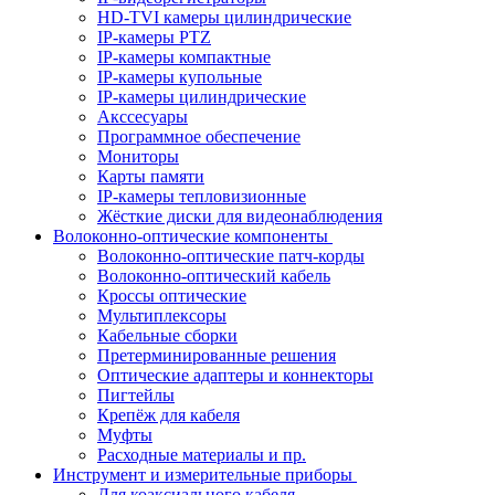
HD-TVI камеры цилиндрические
IP-камеры PTZ
IP-камеры компактные
IP-камеры купольные
IP-камеры цилиндрические
Акссесуары
Программное обеспечение
Мониторы
Карты памяти
IP-камеры тепловизионные
Жёсткие диски для видеонаблюдения
Волоконно-оптические компоненты
Волоконно-оптические патч-корды
Волоконно-оптический кабель
Кроссы оптические
Мультиплексоры
Кабельные сборки
Претерминированные решения
Оптические адаптеры и коннекторы
Пигтейлы
Крепёж для кабеля
Муфты
Расходные материалы и пр.
Инструмент и измерительные приборы
Для коаксиального кабеля