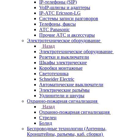
IP-телефоны (SIP)
VoIP-шлюзы и адаптеры
IP-АТС Ericsson-LG
Системы записи разговоров
Телефоны, факсы
АТС Panasonic
Прочие АТС и аксессуары
Электротехническое оборудование
Назад
Электротехническое оборудование
Розетки и выключатели
Шкафы электрические
Коробки монтажные
Светотехника
Schneider Electric
Автоматические выключатели
Электрические разъёмы
Удлинители и шнуры
Охранно-пожарная сигнализация
Назад
Охранно-пожарная сигнализация
Стрелец
Болид
Беспроводные технологии (Антенны,
Кронштейны, разъемы, каб. сборки)