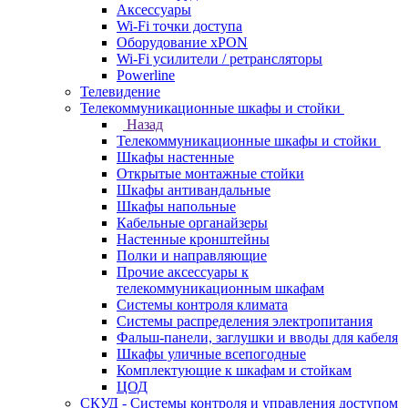
Аксессуары
Wi-Fi точки доступа
Оборудование хPON
Wi-Fi усилители / ретрансляторы
Powerline
Телевидение
Телекоммуникационные шкафы и стойки
Назад
Телекоммуникационные шкафы и стойки
Шкафы настенные
Открытые монтажные стойки
Шкафы антивандальные
Шкафы напольные
Кабельные органайзеры
Настенные кронштейны
Полки и направляющие
Прочие аксессуары к
телекоммуникационным шкафам
Системы контроля климата
Системы распределения электропитания
Фальш-панели, заглушки и вводы для кабеля
Шкафы уличные всепогодные
Комплектующие к шкафам и стойкам
ЦОД
СКУД - Системы контроля и управления доступом