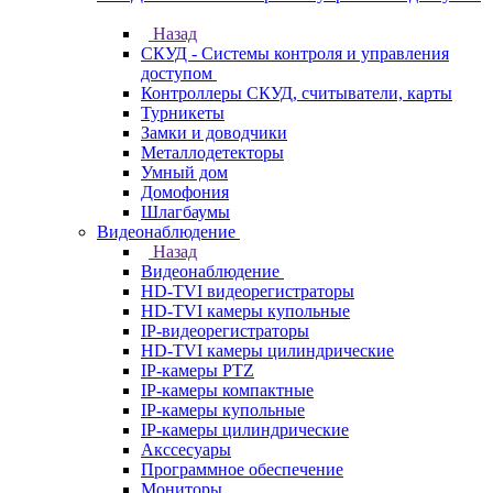
Назад
СКУД - Системы контроля и управления
доступом
Контроллеры СКУД, считыватели, карты
Турникеты
Замки и доводчики
Металлодетекторы
Умный дом
Домофония
Шлагбаумы
Видеонаблюдение
Назад
Видеонаблюдение
HD-TVI видеорегистраторы
HD-TVI камеры купольные
IP-видеорегистраторы
HD-TVI камеры цилиндрические
IP-камеры PTZ
IP-камеры компактные
IP-камеры купольные
IP-камеры цилиндрические
Акссесуары
Программное обеспечение
Мониторы