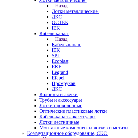
Лотки металлические
Назад
Лотки металлические
ДКС
ОСТЕК
IEK
Кабель-канал
Назад
Кабель-канал
IEK
SPL
Ecoplast
EKF
Legrand
Efapel
Промрукав
ДКС
Колонны и лючки
Трубы и аксессуары
Лотки проволочные
Оптические пластиковые лотки
Кабель-канал - аксессуары
Лотки лестничные
Монтажные компоненты лотков и метизы
Коммутационное оборудование, СКС