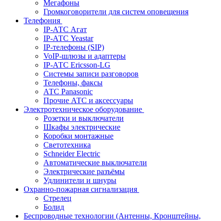
Мегафоны
Громкоговорители для систем оповещения
Телефония
IP-АТС Агат
IP-АТС Yeastar
IP-телефоны (SIP)
VoIP-шлюзы и адаптеры
IP-АТС Ericsson-LG
Системы записи разговоров
Телефоны, факсы
АТС Panasonic
Прочие АТС и аксессуары
Электротехническое оборудование
Розетки и выключатели
Шкафы электрические
Коробки монтажные
Светотехника
Schneider Electric
Автоматические выключатели
Электрические разъёмы
Удлинители и шнуры
Охранно-пожарная сигнализация
Стрелец
Болид
Беспроводные технологии (Антенны, Кронштейны,