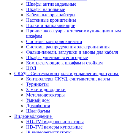
Шкафы антивандальные
Шкафы напольные
Кабельные органайзеры
Настенные кронштейны
Полки и направляющие
Прочие аксессуары к телекоммуникационным
шкафам
Системы контроля климата
Системы распределения электропитания
Фальш-панели, заглушки и вводы для кабеля
Шкафы уличные всепогодные
Комплектующие к шкафам и стойкам
ЦОД
СКУД - Системы контроля и управления доступом
Контроллеры СКУД, считыватели, карты
Турникеты
Замки и доводчики
Металлодетекторы
Умный дом
Домофония
Шлагбаумы
Видеонаблюдение
HD-TVI видеорегистраторы
HD-TVI камеры купольные
IP-видеорегистраторы