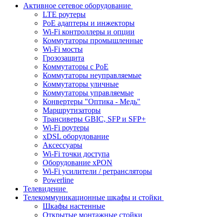
Активное сетевое оборудование
LTE роутеры
PoE адаптеры и инжекторы
Wi-Fi контроллеры и опции
Коммутаторы промышленные
Wi-Fi мосты
Грозозащита
Коммутаторы c PoE
Коммутаторы неуправляемые
Коммутаторы уличные
Коммутаторы управляемые
Конвертеры "Оптика - Медь"
Маршрутизаторы
Трансиверы GBIC, SFP и SFP+
Wi-Fi роутеры
xDSL оборудование
Аксессуары
Wi-Fi точки доступа
Оборудование хPON
Wi-Fi усилители / ретрансляторы
Powerline
Телевидение
Телекоммуникационные шкафы и стойки
Шкафы настенные
Открытые монтажные стойки