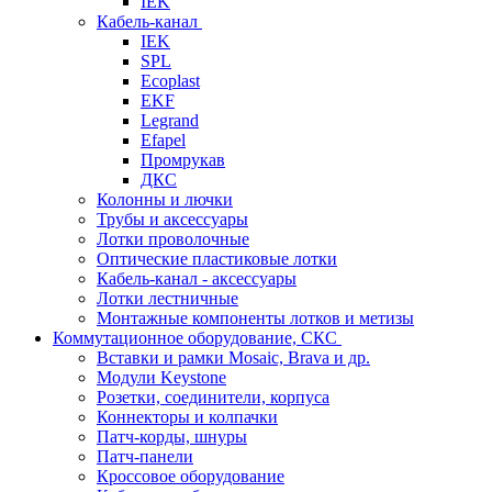
IEK
Кабель-канал
IEK
SPL
Ecoplast
EKF
Legrand
Efapel
Промрукав
ДКС
Колонны и лючки
Трубы и аксессуары
Лотки проволочные
Оптические пластиковые лотки
Кабель-канал - аксессуары
Лотки лестничные
Монтажные компоненты лотков и метизы
Коммутационное оборудование, СКС
Вставки и рамки Mosaic, Brava и др.
Модули Keystone
Розетки, соединители, корпуса
Коннекторы и колпачки
Патч-корды, шнуры
Патч-панели
Кроссовое оборудование