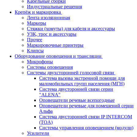
Кабельные сборки
Индустриальные решения
Крепёж и маркировка
Лента изоляционная
Маркеры
Стяжки (хомуты) для кабеля и аксессуары
УЗК, трос и аксессуары
Прочее
Маркировочные принтеры
Клипсы
Оборудование оповещения и трансляции
Микрофоны
Системы оповещения
Системы двухсторонней голосовой связи
Система вызова экстренной помощи для
маломобильных групп населения (МГН)
Система двусторонней связи серии
"ALENA"
Оповещатели речевые всепогодные
Оповещатели речевые для помещений серии
Альфа
Система двусторонней связи IP INTERCOM
(TOA)
Системы управления оповещением (модули)
Усилители