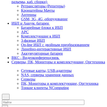
разъемы, каб. сборки)
Ретрансляторы (Репитеры)
Кронштейны Мачты
Антенны
GSM, 3G, 4G -оборудование
ИБП и Аккум. батареи
Батарейные блоки к ИБП
APC
Комплектующие к ИБП
3-фазные ИБП
On-line ИБП с двойным преобразованием
Линейно-интерактивные ИБП
Аккумуляторные батареи
ВКС - Видеоконференцсвязь
Серверы, ПК, Мониторы и комплектующие, Оргтехника
Сетевые карты, USB-адаптеры
NAS, серверы хранения данных
Серверы
ПК, Мониторы и комплектующие, Оргтехника
Тонкие клиенты NComputing