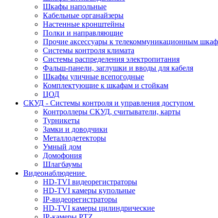
Шкафы напольные
Кабельные органайзеры
Настенные кронштейны
Полки и направляющие
Прочие аксессуары к телекоммуникационным шка
Системы контроля климата
Системы распределения электропитания
Фальш-панели, заглушки и вводы для кабеля
Шкафы уличные всепогодные
Комплектующие к шкафам и стойкам
ЦОД
СКУД - Системы контроля и управления доступом
Контроллеры СКУД, считыватели, карты
Турникеты
Замки и доводчики
Металлодетекторы
Умный дом
Домофония
Шлагбаумы
Видеонаблюдение
HD-TVI видеорегистраторы
HD-TVI камеры купольные
IP-видеорегистраторы
HD-TVI камеры цилиндрические
IP-камеры PTZ