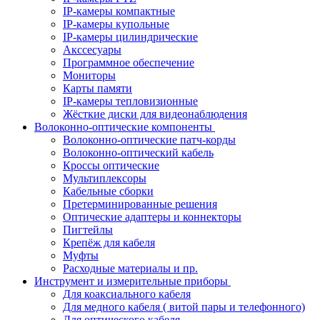
IP-камеры компактные
IP-камеры купольные
IP-камеры цилиндрические
Акссесуары
Программное обеспечение
Мониторы
Карты памяти
IP-камеры тепловизионные
Жёсткие диски для видеонаблюдения
Волоконно-оптические компоненты
Волоконно-оптические патч-корды
Волоконно-оптический кабель
Кроссы оптические
Мультиплексоры
Кабельные сборки
Претерминированные решения
Оптические адаптеры и коннекторы
Пигтейлы
Крепёж для кабеля
Муфты
Расходные материалы и пр.
Инструмент и измерительные приборы
Для коаксиального кабеля
Для медного кабеля ( витой пары и телефонного)
Для оптического кабеля