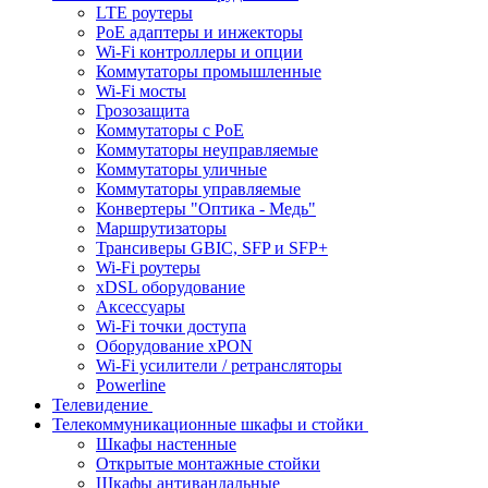
LTE роутеры
PoE адаптеры и инжекторы
Wi-Fi контроллеры и опции
Коммутаторы промышленные
Wi-Fi мосты
Грозозащита
Коммутаторы c PoE
Коммутаторы неуправляемые
Коммутаторы уличные
Коммутаторы управляемые
Конвертеры "Оптика - Медь"
Маршрутизаторы
Трансиверы GBIC, SFP и SFP+
Wi-Fi роутеры
xDSL оборудование
Аксессуары
Wi-Fi точки доступа
Оборудование хPON
Wi-Fi усилители / ретрансляторы
Powerline
Телевидение
Телекоммуникационные шкафы и стойки
Шкафы настенные
Открытые монтажные стойки
Шкафы антивандальные