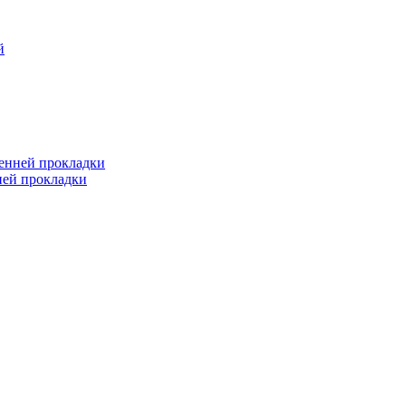
й
ренней прокладки
ней прокладки