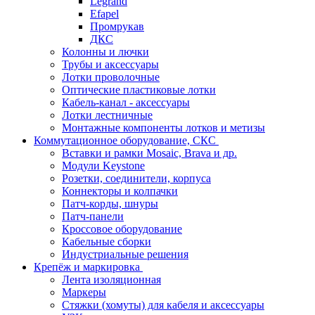
Legrand
Efapel
Промрукав
ДКС
Колонны и лючки
Трубы и аксессуары
Лотки проволочные
Оптические пластиковые лотки
Кабель-канал - аксессуары
Лотки лестничные
Монтажные компоненты лотков и метизы
Коммутационное оборудование, СКС
Вставки и рамки Mosaic, Brava и др.
Модули Keystone
Розетки, соединители, корпуса
Коннекторы и колпачки
Патч-корды, шнуры
Патч-панели
Кроссовое оборудование
Кабельные сборки
Индустриальные решения
Крепёж и маркировка
Лента изоляционная
Маркеры
Стяжки (хомуты) для кабеля и аксессуары