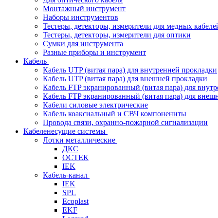
Монтажный инструмент
Наборы инструментов
Тестеры, детекторы, измерители для медных кабеле
Тестеры, детекторы, измерители для оптики
Сумки для инструмента
Разные приборы и инструмент
Кабель
Кабель UTP (витая пара) для внутренней прокладки
Кабель UTP (витая пара) для внешней прокладки
Кабель FTP экранированный (витая пара) для внут
Кабель FTP экранированный (витая пара) для внеш
Кабели силовые электрические
Кабель коаксиальный и СВЧ компоненнты
Провода связи, охранно-пожарной сигнализации
Кабеленесущие системы
Лотки металлические
ДКС
ОСТЕК
IEK
Кабель-канал
IEK
SPL
Ecoplast
EKF