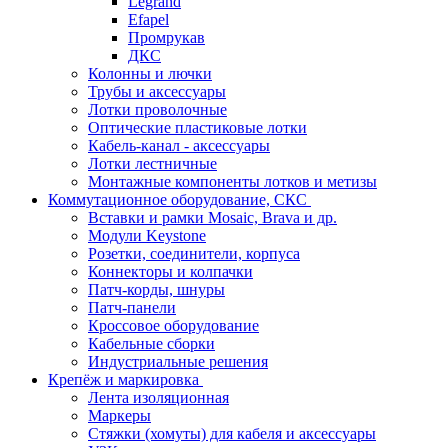
Legrand
Efapel
Промрукав
ДКС
Колонны и лючки
Трубы и аксессуары
Лотки проволочные
Оптические пластиковые лотки
Кабель-канал - аксессуары
Лотки лестничные
Монтажные компоненты лотков и метизы
Коммутационное оборудование, СКС
Вставки и рамки Mosaic, Brava и др.
Модули Keystone
Розетки, соединители, корпуса
Коннекторы и колпачки
Патч-корды, шнуры
Патч-панели
Кроссовое оборудование
Кабельные сборки
Индустриальные решения
Крепёж и маркировка
Лента изоляционная
Маркеры
Стяжки (хомуты) для кабеля и аксессуары