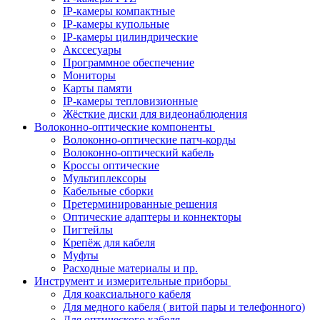
IP-камеры компактные
IP-камеры купольные
IP-камеры цилиндрические
Акссесуары
Программное обеспечение
Мониторы
Карты памяти
IP-камеры тепловизионные
Жёсткие диски для видеонаблюдения
Волоконно-оптические компоненты
Волоконно-оптические патч-корды
Волоконно-оптический кабель
Кроссы оптические
Мультиплексоры
Кабельные сборки
Претерминированные решения
Оптические адаптеры и коннекторы
Пигтейлы
Крепёж для кабеля
Муфты
Расходные материалы и пр.
Инструмент и измерительные приборы
Для коаксиального кабеля
Для медного кабеля ( витой пары и телефонного)
Для оптического кабеля