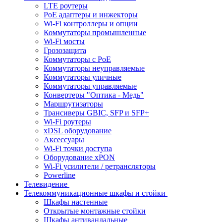
LTE роутеры
PoE адаптеры и инжекторы
Wi-Fi контроллеры и опции
Коммутаторы промышленные
Wi-Fi мосты
Грозозащита
Коммутаторы c PoE
Коммутаторы неуправляемые
Коммутаторы уличные
Коммутаторы управляемые
Конвертеры "Оптика - Медь"
Маршрутизаторы
Трансиверы GBIC, SFP и SFP+
Wi-Fi роутеры
xDSL оборудование
Аксессуары
Wi-Fi точки доступа
Оборудование хPON
Wi-Fi усилители / ретрансляторы
Powerline
Телевидение
Телекоммуникационные шкафы и стойки
Шкафы настенные
Открытые монтажные стойки
Шкафы антивандальные