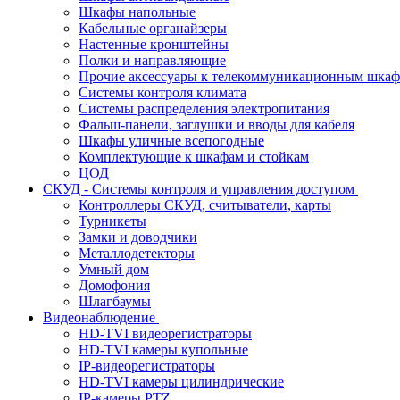
Шкафы напольные
Кабельные органайзеры
Настенные кронштейны
Полки и направляющие
Прочие аксессуары к телекоммуникационным шка
Системы контроля климата
Системы распределения электропитания
Фальш-панели, заглушки и вводы для кабеля
Шкафы уличные всепогодные
Комплектующие к шкафам и стойкам
ЦОД
СКУД - Системы контроля и управления доступом
Контроллеры СКУД, считыватели, карты
Турникеты
Замки и доводчики
Металлодетекторы
Умный дом
Домофония
Шлагбаумы
Видеонаблюдение
HD-TVI видеорегистраторы
HD-TVI камеры купольные
IP-видеорегистраторы
HD-TVI камеры цилиндрические
IP-камеры PTZ