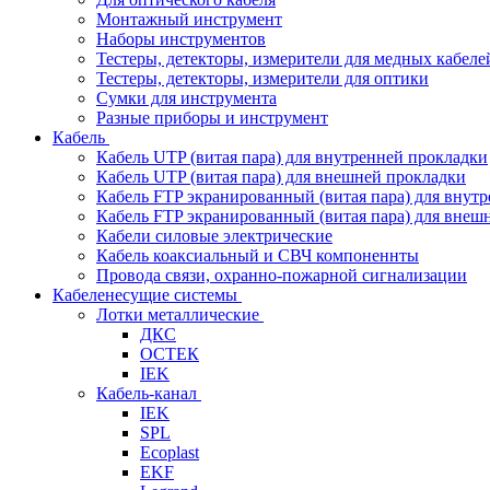
Монтажный инструмент
Наборы инструментов
Тестеры, детекторы, измерители для медных кабеле
Тестеры, детекторы, измерители для оптики
Сумки для инструмента
Разные приборы и инструмент
Кабель
Кабель UTP (витая пара) для внутренней прокладки
Кабель UTP (витая пара) для внешней прокладки
Кабель FTP экранированный (витая пара) для внут
Кабель FTP экранированный (витая пара) для внеш
Кабели силовые электрические
Кабель коаксиальный и СВЧ компоненнты
Провода связи, охранно-пожарной сигнализации
Кабеленесущие системы
Лотки металлические
ДКС
ОСТЕК
IEK
Кабель-канал
IEK
SPL
Ecoplast
EKF