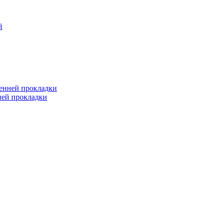
й
ренней прокладки
ней прокладки