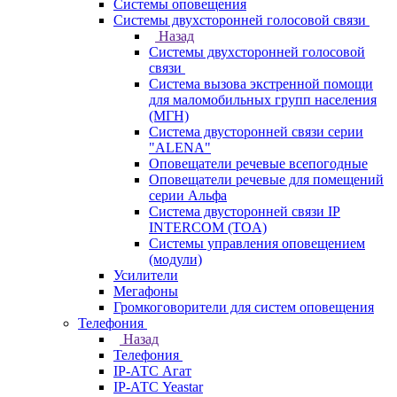
Системы оповещения
Системы двухсторонней голосовой связи
Назад
Системы двухсторонней голосовой
связи
Система вызова экстренной помощи
для маломобильных групп населения
(МГН)
Система двусторонней связи серии
"ALENA"
Оповещатели речевые всепогодные
Оповещатели речевые для помещений
серии Альфа
Система двусторонней связи IP
INTERCOM (TOA)
Системы управления оповещением
(модули)
Усилители
Мегафоны
Громкоговорители для систем оповещения
Телефония
Назад
Телефония
IP-АТС Агат
IP-АТС Yeastar