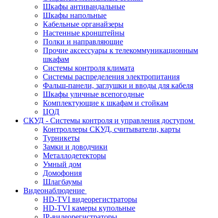
Шкафы антивандальные
Шкафы напольные
Кабельные органайзеры
Настенные кронштейны
Полки и направляющие
Прочие аксессуары к телекоммуникационным
шкафам
Системы контроля климата
Системы распределения электропитания
Фальш-панели, заглушки и вводы для кабеля
Шкафы уличные всепогодные
Комплектующие к шкафам и стойкам
ЦОД
СКУД - Системы контроля и управления доступом
Контроллеры СКУД, считыватели, карты
Турникеты
Замки и доводчики
Металлодетекторы
Умный дом
Домофония
Шлагбаумы
Видеонаблюдение
HD-TVI видеорегистраторы
HD-TVI камеры купольные
IP-видеорегистраторы