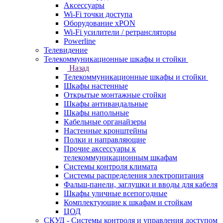
Аксессуары
Wi-Fi точки доступа
Оборудование хPON
Wi-Fi усилители / ретрансляторы
Powerline
Телевидение
Телекоммуникационные шкафы и стойки
Назад
Телекоммуникационные шкафы и стойки
Шкафы настенные
Открытые монтажные стойки
Шкафы антивандальные
Шкафы напольные
Кабельные органайзеры
Настенные кронштейны
Полки и направляющие
Прочие аксессуары к
телекоммуникационным шкафам
Системы контроля климата
Системы распределения электропитания
Фальш-панели, заглушки и вводы для кабеля
Шкафы уличные всепогодные
Комплектующие к шкафам и стойкам
ЦОД
СКУД - Системы контроля и управления доступом