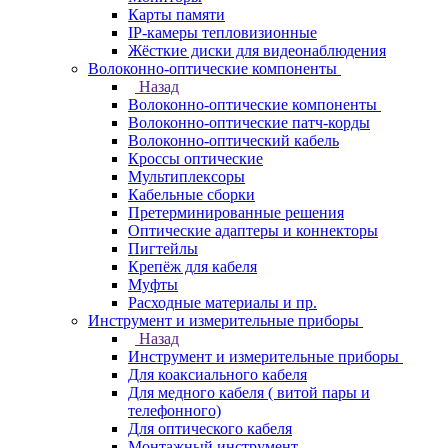
Карты памяти
IP-камеры тепловизионные
Жёсткие диски для видеонаблюдения
Волоконно-оптические компоненты
Назад
Волоконно-оптические компоненты
Волоконно-оптические патч-корды
Волоконно-оптический кабель
Кроссы оптические
Мультиплексоры
Кабельные сборки
Претерминированные решения
Оптические адаптеры и коннекторы
Пигтейлы
Крепёж для кабеля
Муфты
Расходные материалы и пр.
Инструмент и измерительные приборы
Назад
Инструмент и измерительные приборы
Для коаксиального кабеля
Для медного кабеля ( витой пары и
телефонного)
Для оптического кабеля
Монтажный инструмент