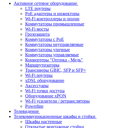
Активное сетевое оборудование
LTE роутеры
PoE адаптеры и инжекторы
Wi-Fi контроллеры и опции
Коммутаторы промышленные
Wi-Fi мосты
Грозозащита
Коммутаторы c PoE
Коммутаторы неуправляемые
Коммутаторы уличные
Коммутаторы управляемые
Конвертеры "Оптика - Медь"
Маршрутизаторы
Трансиверы GBIC, SFP и SFP+
Wi-Fi роутеры
xDSL оборудование
Аксессуары
Wi-Fi точки доступа
Оборудование хPON
Wi-Fi усилители / ретрансляторы
Powerline
Телевидение
Телекоммуникационные шкафы и стойки
Шкафы настенные
Открытые монтажные стойки