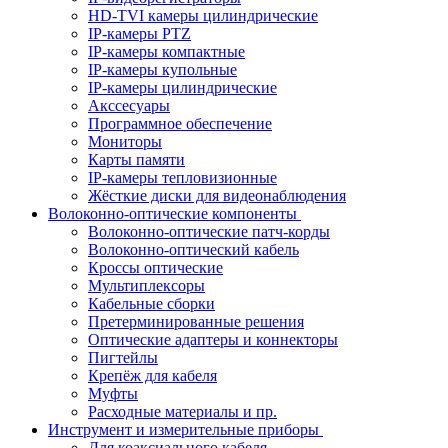
HD-TVI камеры цилиндрические
IP-камеры PTZ
IP-камеры компактные
IP-камеры купольные
IP-камеры цилиндрические
Акссесуары
Программное обеспечение
Мониторы
Карты памяти
IP-камеры тепловизионные
Жёсткие диски для видеонаблюдения
Волоконно-оптические компоненты
Волоконно-оптические патч-корды
Волоконно-оптический кабель
Кроссы оптические
Мультиплексоры
Кабельные сборки
Претерминированные решения
Оптические адаптеры и коннекторы
Пигтейлы
Крепёж для кабеля
Муфты
Расходные материалы и пр.
Инструмент и измерительные приборы
Для коаксиального кабеля