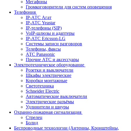
Мегафоны
Громкоговорители для систем оповещения
Телефония
IP-АТС Агат
IP-АТС Yeastar
IP-телефоны (SIP)
VoIP-шлюзы и адаптеры
IP-АТС Ericsson-LG
Системы записи разговоров
Телефоны, факсы
АТС Panasonic
Прочие АТС и аксессуары
Электротехническое оборудование
Розетки и выключатели
Шкафы электрические
Коробки монтажные
Светотехника
Schneider Electric
Автоматические выключатели
Электрические разъёмы
Удлинители и шнуры
Охранно-пожарная сигнализация
Стрелец
Болид
Беспроводные технологии (Антенны, Кронштейны,