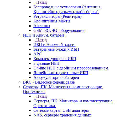
Назад
Беспроводные технологии (Антенны,
Кронштейны, разъемы, каб. сборки)
Ретрансляторы (Репитеры)
Кронштейны Мачты
Антенны
GSM, 3G, 4G -оборудование
ИБП и Аккум. батареи
Назад
ИБП и Аккум. батареи
Батарейные блоки к ИБП
APC
Комплектующие к ИБП
3-фазные ИБП
On-line ИБП с двойным преобразованием
Линейно-интерактивные ИБП
Аккумуляторные батареи
ВКС - Видеоконференцсвязь
Серверы, ПК, Мониторы и комплектующие,
Оргтехника
Назад
Серверы, ПК, Мониторы и комплектующие,
Оргтехника
Сетевые карты, USB-адаптеры
NAS, серверы хранения данных