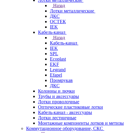
Лотки металлические
Назад
Лотки металлические
ДКС
ОСТЕК
IEK
Кабель-канал
Назад
Кабель-канал
IEK
SPL
Ecoplast
EKF
Legrand
Efapel
Промрукав
ДКС
Колонны и лючки
Трубы и аксессуары
Лотки проволочные
Оптические пластиковые лотки
Кабель-канал - аксессуары
Лотки лестничные
Монтажные компоненты лотков и метизы
Коммутационное оборудование, СКС