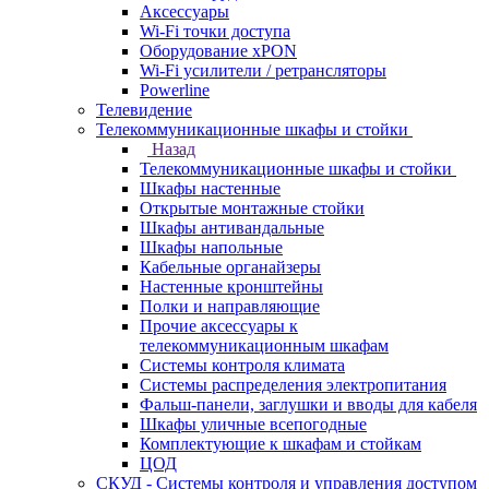
Аксессуары
Wi-Fi точки доступа
Оборудование хPON
Wi-Fi усилители / ретрансляторы
Powerline
Телевидение
Телекоммуникационные шкафы и стойки
Назад
Телекоммуникационные шкафы и стойки
Шкафы настенные
Открытые монтажные стойки
Шкафы антивандальные
Шкафы напольные
Кабельные органайзеры
Настенные кронштейны
Полки и направляющие
Прочие аксессуары к
телекоммуникационным шкафам
Системы контроля климата
Системы распределения электропитания
Фальш-панели, заглушки и вводы для кабеля
Шкафы уличные всепогодные
Комплектующие к шкафам и стойкам
ЦОД
СКУД - Системы контроля и управления доступом