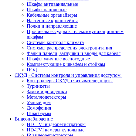
Шкафы антивандальные
Шкафы напольные
Кабельные органайзеры
Настенные кронштейны
Полки и направляющие
Прочие аксессуары к телекоммуникационным
шкафам
Системы контроля климата
Системы распределения электропитания
Фальш-панели, заглушки и вводы для кабеля
Шкафы уличные всепогодные
Комплектующие к шкафам и стойкам
ЦОД
СКУД - Системы контроля и управления доступом
Контроллеры СКУД, считыватели, карты
Турникеты
Замки и доводчики
Металлодетекторы
Умный дом
Домофония
Шлагбаумы
Видеонаблюдение
HD-TVI видеорегистраторы
HD-TVI камеры купольные
IP-видеорегистраторы