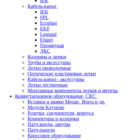
IEK
Кабель-канал
IEK
SPL
Ecoplast
EKF
Legrand
Efapel
Промрукав
ДКС
Колонны и лючки
Трубы и аксессуары
Лотки проволочные
Оптические пластиковые лотки
Кабель-канал - аксессуары
Лотки лестничные
Монтажные компоненты лотков и метизы
Коммутационное оборудование, СКС
Вставки и рамки Mosaic, Brava и др.
Модули Keystone
Розетки, соединители, корпуса
Коннекторы и колпачки
Патч-корды, шнуры
Патч-панели
Кроссовое оборудование