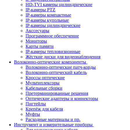
HD-TVI камеры цилиндрические
IP-камеры PTZ
IP-камеры компактные
IP-камеры купольные
IP-камеры цилиндрические
Акссесуары
Программное обеспечение
Мониторы
Карты памяти
IP-камеры тепловизионные
Жёсткие диски для видеонаблюдения
Волоконно-оптические компоненты
Волоконно-оптические патч-корды
Волоконно-оптический кабель
Кроссы оптические
Мультиплексоры
Кабельные сборки
Претерминированные решения
Оптические адаптеры и коннекторы
Пигтейлы
Крепёж для кабеля
Муфты
Расходные материалы и пр.
Инструмент и измерительные приборы
Для коаксиального кабеля