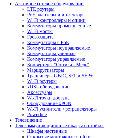
Активное сетевое оборудование
LTE роутеры
PoE адаптеры и инжекторы
Wi-Fi контроллеры и опции
Коммутаторы промышленные
Wi-Fi мосты
Грозозащита
Коммутаторы c PoE
Коммутаторы неуправляемые
Коммутаторы уличные
Коммутаторы управляемые
Конвертеры "Оптика - Медь"
Маршрутизаторы
Трансиверы GBIC, SFP и SFP+
Wi-Fi роутеры
xDSL оборудование
Аксессуары
Wi-Fi точки доступа
Оборудование хPON
Wi-Fi усилители / ретрансляторы
Powerline
Телевидение
Телекоммуникационные шкафы и стойки
Шкафы настенные
Открытые монтажные стойки