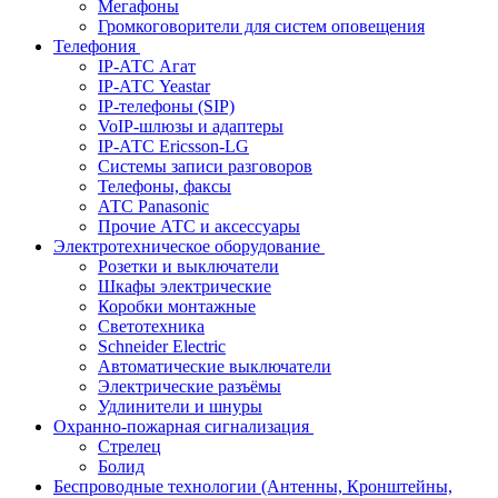
Мегафоны
Громкоговорители для систем оповещения
Телефония
IP-АТС Агат
IP-АТС Yeastar
IP-телефоны (SIP)
VoIP-шлюзы и адаптеры
IP-АТС Ericsson-LG
Системы записи разговоров
Телефоны, факсы
АТС Panasonic
Прочие АТС и аксессуары
Электротехническое оборудование
Розетки и выключатели
Шкафы электрические
Коробки монтажные
Светотехника
Schneider Electric
Автоматические выключатели
Электрические разъёмы
Удлинители и шнуры
Охранно-пожарная сигнализация
Стрелец
Болид
Беспроводные технологии (Антенны, Кронштейны,