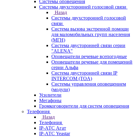
Системы оповещения
Системы двухсторонней голосовой связи
Назад
Системы двухсторонней голосовой
связи
Система вызова экстренной помощи
для маломобильных групп населения
(МГН)
Система двусторонней связи серии
"ALENA"
Оповещатели речевые всепогодные
Оповещатели речевые для помещений
серии Альфа
Система двусторонней связи IP
INTERCOM (TOA)
Системы управления оповещением
(модули)
Усилители
Мегафоны
Громкоговорители для систем оповещения
Телефония
Назад
Телефония
IP-АТС Агат
IP-АТС Yeastar