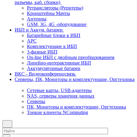
разъемы, каб. сборки)
Ретрансляторы (Репитеры)
Кронштейны Мачты
Антенны
GSM, 3G, 4G -оборудование
ИБП и Аккум. батареи
Батарейные блоки к ИБП
APC
Комплектующие к ИБП
3-фазные ИБП
On-line ИБП с двойным преобразованием
Линейно-интерактивные ИБП
Аккумуляторные батареи
ВКС - Видеоконференцсвязь
Серверы, ПК, Мониторы и комплектующие, Оргтехника
Сетевые карты, USB-адаптеры
NAS, серверы хранения данных
Серверы
ПК, Мониторы и комплектующие, Оргтехника
Тонкие клиенты NComputing