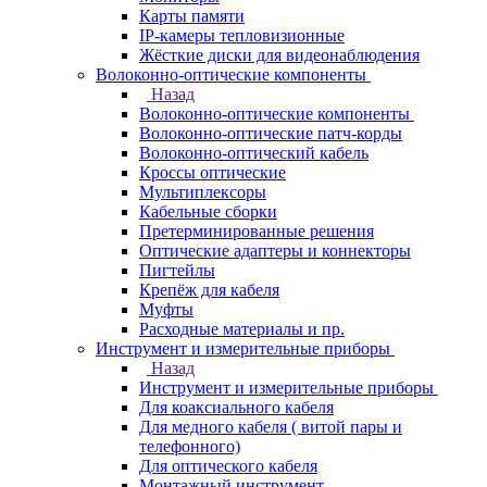
Карты памяти
IP-камеры тепловизионные
Жёсткие диски для видеонаблюдения
Волоконно-оптические компоненты
Назад
Волоконно-оптические компоненты
Волоконно-оптические патч-корды
Волоконно-оптический кабель
Кроссы оптические
Мультиплексоры
Кабельные сборки
Претерминированные решения
Оптические адаптеры и коннекторы
Пигтейлы
Крепёж для кабеля
Муфты
Расходные материалы и пр.
Инструмент и измерительные приборы
Назад
Инструмент и измерительные приборы
Для коаксиального кабеля
Для медного кабеля ( витой пары и
телефонного)
Для оптического кабеля
Монтажный инструмент