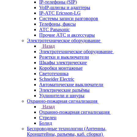
IP-телефоны (SIP)
VoIP-шлюзы и адаптеры
IP-АТС Ericsson-LG
Системы записи разговоров
Телефоны, факсы
АТС Panasonic
Прочие АТС и аксессуары
Электротехническое оборудование
Назад
Электротехническое оборудование
Розетки и выключатели
Шкафы электрические
Коробки монтажные
Светотехника
Schneider Electric
Автоматические выключатели
Электрические разъёмы
Удлинители и шнуры
Охранно-пожарная сигнализация
Назад
Охранно-пожарная сигнализация
Стрелец
Болид
Беспроводные технологии (Антенны,
Кронштейны, разъемы, каб. сборки)