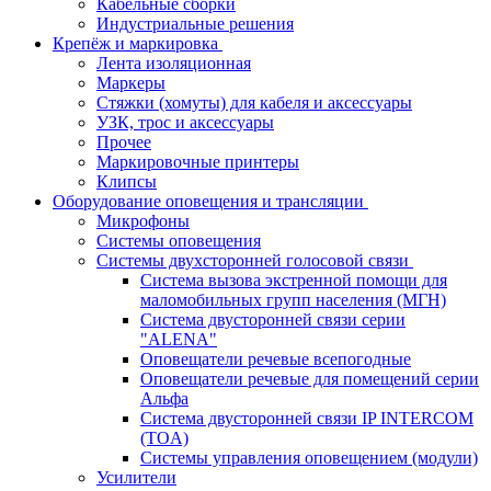
Кабельные сборки
Индустриальные решения
Крепёж и маркировка
Лента изоляционная
Маркеры
Стяжки (хомуты) для кабеля и аксессуары
УЗК, трос и аксессуары
Прочее
Маркировочные принтеры
Клипсы
Оборудование оповещения и трансляции
Микрофоны
Системы оповещения
Системы двухсторонней голосовой связи
Система вызова экстренной помощи для
маломобильных групп населения (МГН)
Система двусторонней связи серии
"ALENA"
Оповещатели речевые всепогодные
Оповещатели речевые для помещений серии
Альфа
Система двусторонней связи IP INTERCOM
(TOA)
Системы управления оповещением (модули)
Усилители