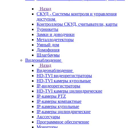
Назад
СКУД - Системы контроля и управления
доступом
Контроллеры СКУД, считыватели, карты
Турникеты
Замки и доводчики
Металлодетекторы
Умный дом
Домофония
Шлагбаумы
Видеонаблюдение
Назад
Видеонаблюдение
HD-TVI видеорегистраторы
HD-TVI камеры купольные
IP-видеорегистраторы
HD-TVI камеры цилиндрические
IP-камеры PTZ
IP-камеры компактные
IP-камеры купольные
IP-камеры цилиндрические
Акссесуары
Программное обеспечение
Мониторы