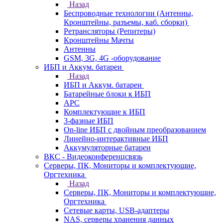
Назад
Беспроводные технологии (Антенны,
Кронштейны, разъемы, каб. сборки)
Ретрансляторы (Репитеры)
Кронштейны Мачты
Антенны
GSM, 3G, 4G -оборудование
ИБП и Аккум. батареи
Назад
ИБП и Аккум. батареи
Батарейные блоки к ИБП
APC
Комплектующие к ИБП
3-фазные ИБП
On-line ИБП с двойным преобразованием
Линейно-интерактивные ИБП
Аккумуляторные батареи
ВКС - Видеоконференцсвязь
Серверы, ПК, Мониторы и комплектующие,
Оргтехника
Назад
Серверы, ПК, Мониторы и комплектующие,
Оргтехника
Сетевые карты, USB-адаптеры
NAS, серверы хранения данных