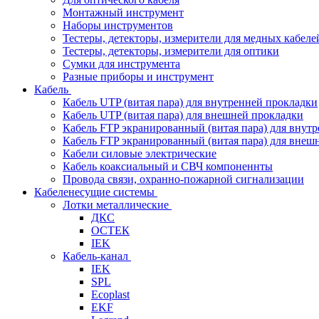
Монтажный инструмент
Наборы инструментов
Тестеры, детекторы, измерители для медных кабеле
Тестеры, детекторы, измерители для оптики
Сумки для инструмента
Разные приборы и инструмент
Кабель
Кабель UTP (витая пара) для внутренней прокладки
Кабель UTP (витая пара) для внешней прокладки
Кабель FTP экранированный (витая пара) для внут
Кабель FTP экранированный (витая пара) для внеш
Кабели силовые электрические
Кабель коаксиальный и СВЧ компоненнты
Провода связи, охранно-пожарной сигнализации
Кабеленесущие системы
Лотки металлические
ДКС
ОСТЕК
IEK
Кабель-канал
IEK
SPL
Ecoplast
EKF