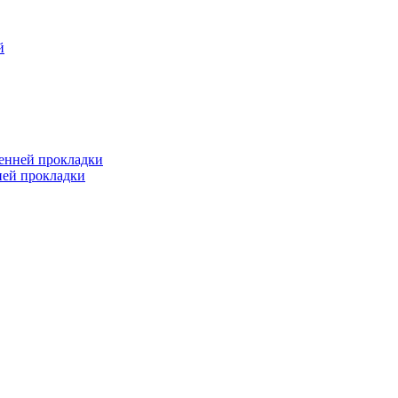
й
ренней прокладки
ней прокладки