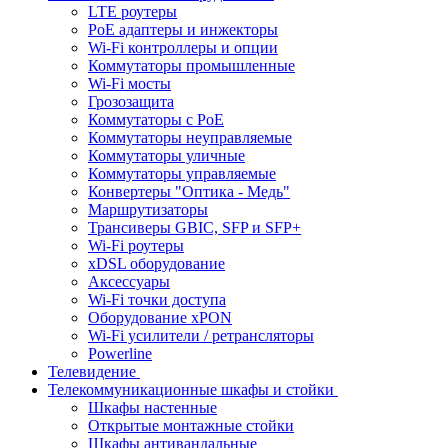
LTE роутеры
PoE адаптеры и инжекторы
Wi-Fi контроллеры и опции
Коммутаторы промышленные
Wi-Fi мосты
Грозозащита
Коммутаторы c PoE
Коммутаторы неуправляемые
Коммутаторы уличные
Коммутаторы управляемые
Конвертеры "Оптика - Медь"
Маршрутизаторы
Трансиверы GBIC, SFP и SFP+
Wi-Fi роутеры
xDSL оборудование
Аксессуары
Wi-Fi точки доступа
Оборудование хPON
Wi-Fi усилители / ретрансляторы
Powerline
Телевидение
Телекоммуникационные шкафы и стойки
Шкафы настенные
Открытые монтажные стойки
Шкафы антивандальные