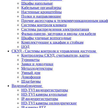
Шкафы напольные
Кабельные органайзеры
Настенные кронштейны
Полки и направляющие
Прочие аксессуары к телекоммуникационным шка
Системы контроля климата
Системы распределения электропитания
Фальш-панели, заглушки и вводы для кабеля
Шкафы уличные всепогодные
Комплектующие к шкафам и стойкам
ЦОД
СКУД - Системы контроля и управления доступом
Контроллеры СКУД, считыватели, карты
Турникеты
Замки и доводчики
Металлодетекторы
Умный дом
Домофония
Шлагбаумы
Видеонаблюдение
HD-TVI видеорегистраторы
HD-TVI камеры купольные
IP-видеорегистраторы
HD-TVI камеры цилиндрические
IP-камеры PTZ