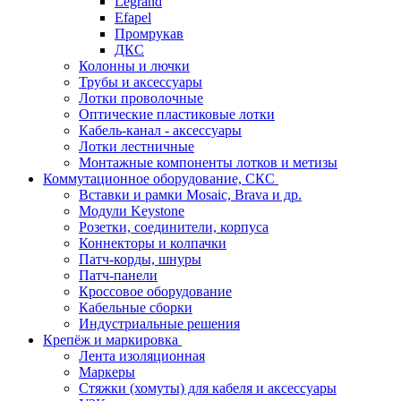
Legrand
Efapel
Промрукав
ДКС
Колонны и лючки
Трубы и аксессуары
Лотки проволочные
Оптические пластиковые лотки
Кабель-канал - аксессуары
Лотки лестничные
Монтажные компоненты лотков и метизы
Коммутационное оборудование, СКС
Вставки и рамки Mosaic, Brava и др.
Модули Keystone
Розетки, соединители, корпуса
Коннекторы и колпачки
Патч-корды, шнуры
Патч-панели
Кроссовое оборудование
Кабельные сборки
Индустриальные решения
Крепёж и маркировка
Лента изоляционная
Маркеры
Стяжки (хомуты) для кабеля и аксессуары