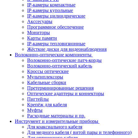
IP-камеры компактные
IP-камеры купольные
IP-камеры цилиндрические
Акссесуары
Программное обеспечение
Мониторы
Карты памяти
IP-камеры тепловизионные
Жёсткие диски для видеонаблюдения
Волоконно-оптические компоненты
Волоконно-оптические патч-корды
Волоконно-оптический кабель
Кроссы оптические
Мультиплексоры
Кабельные сборки
Претерминированные решения
Оптические адаптеры и коннекторы
Пигтейлы
Крепёж для кабеля
Муфты
Расходные материалы и пр.
Инструмент и измерительные приборы
Для коаксиального кабеля
Для медного кабеля ( витой пары и телефонного)
Для оптического кабеля