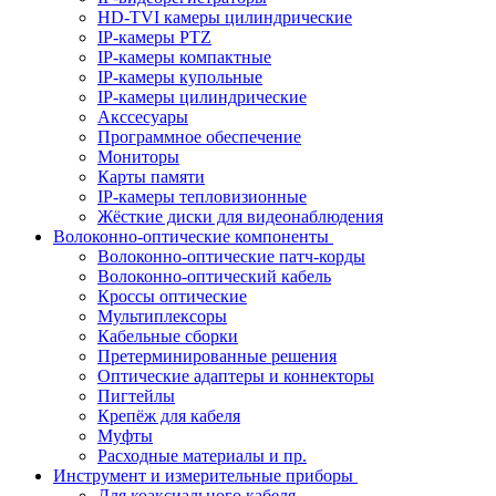
HD-TVI камеры цилиндрические
IP-камеры PTZ
IP-камеры компактные
IP-камеры купольные
IP-камеры цилиндрические
Акссесуары
Программное обеспечение
Мониторы
Карты памяти
IP-камеры тепловизионные
Жёсткие диски для видеонаблюдения
Волоконно-оптические компоненты
Волоконно-оптические патч-корды
Волоконно-оптический кабель
Кроссы оптические
Мультиплексоры
Кабельные сборки
Претерминированные решения
Оптические адаптеры и коннекторы
Пигтейлы
Крепёж для кабеля
Муфты
Расходные материалы и пр.
Инструмент и измерительные приборы
Для коаксиального кабеля