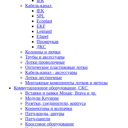
IEK
Кабель-канал
IEK
SPL
Ecoplast
EKF
Legrand
Efapel
Промрукав
ДКС
Колонны и лючки
Трубы и аксессуары
Лотки проволочные
Оптические пластиковые лотки
Кабель-канал - аксессуары
Лотки лестничные
Монтажные компоненты лотков и метизы
Коммутационное оборудование, СКС
Вставки и рамки Mosaic, Brava и др.
Модули Keystone
Розетки, соединители, корпуса
Коннекторы и колпачки
Патч-корды, шнуры
Патч-панели
Кроссовое оборудование