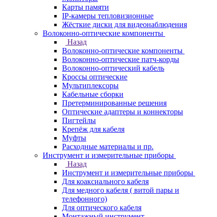
Карты памяти
IP-камеры тепловизионные
Жёсткие диски для видеонаблюдения
Волоконно-оптические компоненты
Назад
Волоконно-оптические компоненты
Волоконно-оптические патч-корды
Волоконно-оптический кабель
Кроссы оптические
Мультиплексоры
Кабельные сборки
Претерминированные решения
Оптические адаптеры и коннекторы
Пигтейлы
Крепёж для кабеля
Муфты
Расходные материалы и пр.
Инструмент и измерительные приборы
Назад
Инструмент и измерительные приборы
Для коаксиального кабеля
Для медного кабеля ( витой пары и
телефонного)
Для оптического кабеля
Монтажный инструмент