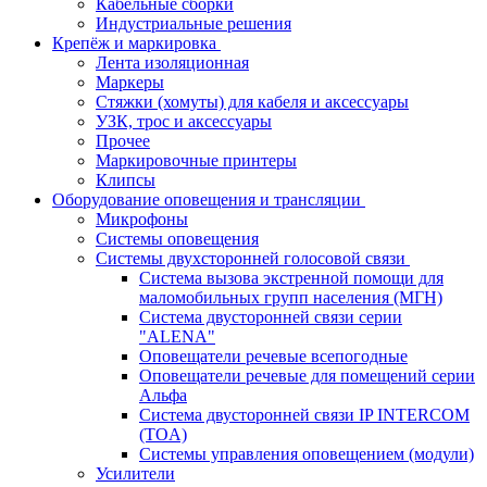
Кабельные сборки
Индустриальные решения
Крепёж и маркировка
Лента изоляционная
Маркеры
Стяжки (хомуты) для кабеля и аксессуары
УЗК, трос и аксессуары
Прочее
Маркировочные принтеры
Клипсы
Оборудование оповещения и трансляции
Микрофоны
Системы оповещения
Системы двухсторонней голосовой связи
Система вызова экстренной помощи для
маломобильных групп населения (МГН)
Система двусторонней связи серии
"ALENA"
Оповещатели речевые всепогодные
Оповещатели речевые для помещений серии
Альфа
Система двусторонней связи IP INTERCOM
(TOA)
Системы управления оповещением (модули)
Усилители