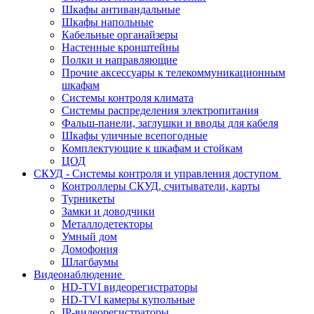
Шкафы антивандальные
Шкафы напольные
Кабельные органайзеры
Настенные кронштейны
Полки и направляющие
Прочие аксессуары к телекоммуникационным
шкафам
Системы контроля климата
Системы распределения электропитания
Фальш-панели, заглушки и вводы для кабеля
Шкафы уличные всепогодные
Комплектующие к шкафам и стойкам
ЦОД
СКУД - Системы контроля и управления доступом
Контроллеры СКУД, считыватели, карты
Турникеты
Замки и доводчики
Металлодетекторы
Умный дом
Домофония
Шлагбаумы
Видеонаблюдение
HD-TVI видеорегистраторы
HD-TVI камеры купольные
IP-видеорегистраторы