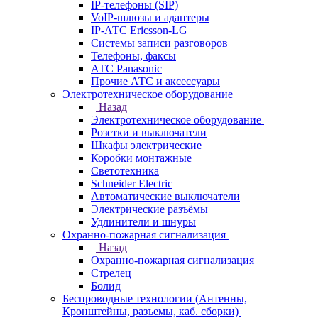
IP-телефоны (SIP)
VoIP-шлюзы и адаптеры
IP-АТС Ericsson-LG
Системы записи разговоров
Телефоны, факсы
АТС Panasonic
Прочие АТС и аксессуары
Электротехническое оборудование
Назад
Электротехническое оборудование
Розетки и выключатели
Шкафы электрические
Коробки монтажные
Светотехника
Schneider Electric
Автоматические выключатели
Электрические разъёмы
Удлинители и шнуры
Охранно-пожарная сигнализация
Назад
Охранно-пожарная сигнализация
Стрелец
Болид
Беспроводные технологии (Антенны,
Кронштейны, разъемы, каб. сборки)