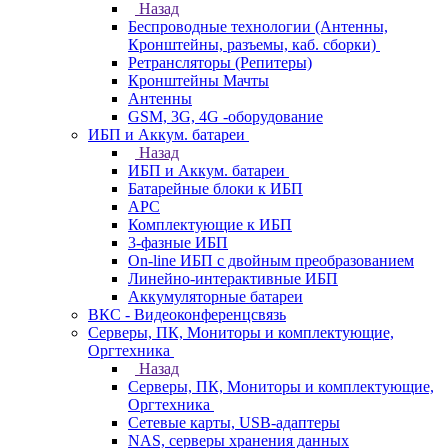
Назад
Беспроводные технологии (Антенны,
Кронштейны, разъемы, каб. сборки)
Ретрансляторы (Репитеры)
Кронштейны Мачты
Антенны
GSM, 3G, 4G -оборудование
ИБП и Аккум. батареи
Назад
ИБП и Аккум. батареи
Батарейные блоки к ИБП
APC
Комплектующие к ИБП
3-фазные ИБП
On-line ИБП с двойным преобразованием
Линейно-интерактивные ИБП
Аккумуляторные батареи
ВКС - Видеоконференцсвязь
Серверы, ПК, Мониторы и комплектующие,
Оргтехника
Назад
Серверы, ПК, Мониторы и комплектующие,
Оргтехника
Сетевые карты, USB-адаптеры
NAS, серверы хранения данных