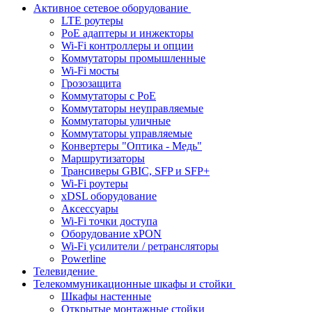
Активное сетевое оборудование
LTE роутеры
PoE адаптеры и инжекторы
Wi-Fi контроллеры и опции
Коммутаторы промышленные
Wi-Fi мосты
Грозозащита
Коммутаторы c PoE
Коммутаторы неуправляемые
Коммутаторы уличные
Коммутаторы управляемые
Конвертеры "Оптика - Медь"
Маршрутизаторы
Трансиверы GBIC, SFP и SFP+
Wi-Fi роутеры
xDSL оборудование
Аксессуары
Wi-Fi точки доступа
Оборудование хPON
Wi-Fi усилители / ретрансляторы
Powerline
Телевидение
Телекоммуникационные шкафы и стойки
Шкафы настенные
Открытые монтажные стойки