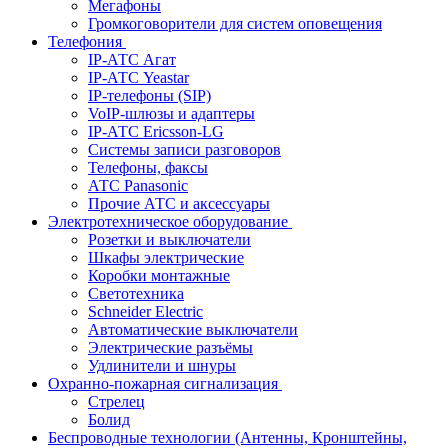
Мегафоны
Громкоговорители для систем оповещения
Телефония
IP-АТС Агат
IP-АТС Yeastar
IP-телефоны (SIP)
VoIP-шлюзы и адаптеры
IP-АТС Ericsson-LG
Системы записи разговоров
Телефоны, факсы
АТС Panasonic
Прочие АТС и аксессуары
Электротехническое оборудование
Розетки и выключатели
Шкафы электрические
Коробки монтажные
Светотехника
Schneider Electric
Автоматические выключатели
Электрические разъёмы
Удлинители и шнуры
Охранно-пожарная сигнализация
Стрелец
Болид
Беспроводные технологии (Антенны, Кронштейны,