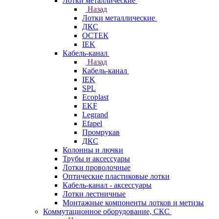
Лотки металлические
Назад
Лотки металлические
ДКС
ОСТЕК
IEK
Кабель-канал
Назад
Кабель-канал
IEK
SPL
Ecoplast
EKF
Legrand
Efapel
Промрукав
ДКС
Колонны и лючки
Трубы и аксессуары
Лотки проволочные
Оптические пластиковые лотки
Кабель-канал - аксессуары
Лотки лестничные
Монтажные компоненты лотков и метизы
Коммутационное оборудование, СКС