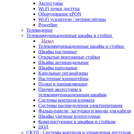
Аксессуары
Wi-Fi точки доступа
Оборудование хPON
Wi-Fi усилители / ретрансляторы
Powerline
Телевидение
Телекоммуникационные шкафы и стойки
Назад
Телекоммуникационные шкафы и стойки
Шкафы настенные
Открытые монтажные стойки
Шкафы антивандальные
Шкафы напольные
Кабельные органайзеры
Настенные кронштейны
Полки и направляющие
Прочие аксессуары к
телекоммуникационным шкафам
Системы контроля климата
Системы распределения электропитания
Фальш-панели, заглушки и вводы для кабеля
Шкафы уличные всепогодные
Комплектующие к шкафам и стойкам
ЦОД
СКУД - Системы контроля и управления доступом