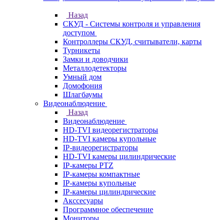
Назад
СКУД - Системы контроля и управления
доступом
Контроллеры СКУД, считыватели, карты
Турникеты
Замки и доводчики
Металлодетекторы
Умный дом
Домофония
Шлагбаумы
Видеонаблюдение
Назад
Видеонаблюдение
HD-TVI видеорегистраторы
HD-TVI камеры купольные
IP-видеорегистраторы
HD-TVI камеры цилиндрические
IP-камеры PTZ
IP-камеры компактные
IP-камеры купольные
IP-камеры цилиндрические
Акссесуары
Программное обеспечение
Мониторы