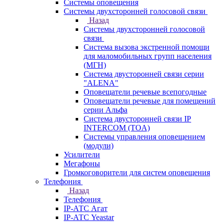
Системы оповещения
Системы двухсторонней голосовой связи
Назад
Системы двухсторонней голосовой
связи
Система вызова экстренной помощи
для маломобильных групп населения
(МГН)
Система двусторонней связи серии
"ALENA"
Оповещатели речевые всепогодные
Оповещатели речевые для помещений
серии Альфа
Система двусторонней связи IP
INTERCOM (TOA)
Системы управления оповещением
(модули)
Усилители
Мегафоны
Громкоговорители для систем оповещения
Телефония
Назад
Телефония
IP-АТС Агат
IP-АТС Yeastar