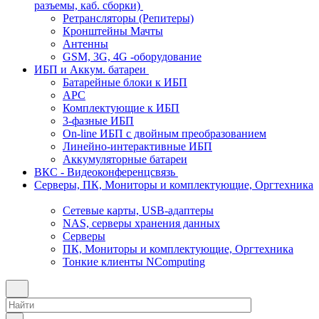
разъемы, каб. сборки)
Ретрансляторы (Репитеры)
Кронштейны Мачты
Антенны
GSM, 3G, 4G -оборудование
ИБП и Аккум. батареи
Батарейные блоки к ИБП
APC
Комплектующие к ИБП
3-фазные ИБП
On-line ИБП с двойным преобразованием
Линейно-интерактивные ИБП
Аккумуляторные батареи
ВКС - Видеоконференцсвязь
Серверы, ПК, Мониторы и комплектующие, Оргтехника
Сетевые карты, USB-адаптеры
NAS, серверы хранения данных
Серверы
ПК, Мониторы и комплектующие, Оргтехника
Тонкие клиенты NComputing