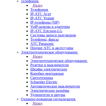
Телефония
Назад
Телефония
IP-АТС Агат
IP-АТС Yeastar
IP-телефоны (SIP)
VoIP-шлюзы и адаптеры
IP-АТС Ericsson-LG
Системы записи разговоров
Телефоны, факсы
АТС Panasonic
Прочие АТС и аксессуары
Электротехническое оборудование
Назад
Электротехническое оборудование
Розетки и выключатели
Шкафы электрические
Коробки монтажные
Светотехника
Schneider Electric
Автоматические выключатели
Электрические разъёмы
Удлинители и шнуры
Охранно-пожарная сигнализация
Назад