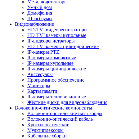
Металлодетекторы
Умный дом
Домофония
Шлагбаумы
Видеонаблюдение
HD-TVI видеорегистраторы
HD-TVI камеры купольные
IP-видеорегистраторы
HD-TVI камеры цилиндрические
IP-камеры PTZ
IP-камеры компактные
IP-камеры купольные
IP-камеры цилиндрические
Акссесуары
Программное обеспечение
Мониторы
Карты памяти
IP-камеры тепловизионные
Жёсткие диски для видеонаблюдения
Волоконно-оптические компоненты
Волоконно-оптические патч-корды
Волоконно-оптический кабель
Кроссы оптические
Мультиплексоры
Кабельные сборки