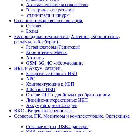
Автоматические выключатели
Электрические разъёмы
Удлинители и шнуры
Охранно-пожарная сигнализация
Стрелец
Болид
Беспроводные технологии (Антенны, Кронштейны,
разъемы, каб. сборки)
Ретрансляторы (Репитеры)
Кронштейны Мачты
Антенны
GSM, 3G, 4G -оборудование
ИБП и Аккум. батареи
Батарейные блоки к ИБП
APC
Комплектующие к ИБП
3-фазные ИБП
On-line ИБП с двойным преобразованием
Линейно-интерактивные ИБП
Аккумуляторные батареи
ВКС - Видеоконференцсвязь
Серверы, ПК, Мониторы и комплектующие, Оргтехника
Сетевые карты, USB-адаптеры
NAS, серверы хранения данных