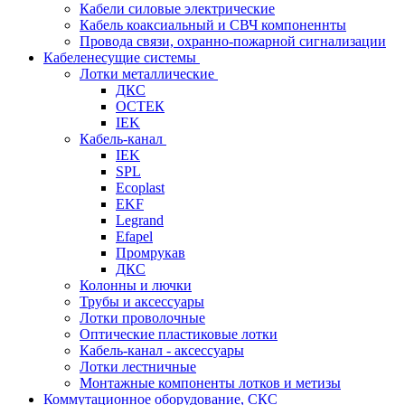
Кабели силовые электрические
Кабель коаксиальный и СВЧ компоненнты
Провода связи, охранно-пожарной сигнализации
Кабеленесущие системы
Лотки металлические
ДКС
ОСТЕК
IEK
Кабель-канал
IEK
SPL
Ecoplast
EKF
Legrand
Efapel
Промрукав
ДКС
Колонны и лючки
Трубы и аксессуары
Лотки проволочные
Оптические пластиковые лотки
Кабель-канал - аксессуары
Лотки лестничные
Монтажные компоненты лотков и метизы
Коммутационное оборудование, СКС