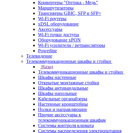
Конвертеры "Оптика - Медь"
Маршрутизаторы
Трансиверы GBIC, SFP и SFP+
Wi-Fi роутеры
xDSL оборудование
Аксессуары
Wi-Fi точки доступа
Оборудование хPON
Wi-Fi усилители / ретрансляторы
Powerline
Телевидение
Телекоммуникационные шкафы и стойки
Назад
Телекоммуникационные шкафы и стойки
Шкафы настенные
Открытые монтажные стойки
Шкафы антивандальные
Шкафы напольные
Кабельные органайзеры
Настенные кронштейны
Полки и направляющие
Прочие аксессуары к
телекоммуникационным шкафам
Системы контроля климата
Системы распределения электропитания