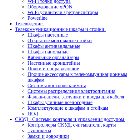
Wi-Fi точки доступа
Оборудование хPON
Wi-Fi усилители / ретрансляторы
Powerline
Телевидение
Телекоммуникационные шкафы и стойки
Шкафы настенные
Открытые монтажные стойки
Шкафы антивандальные
Шкафы напольные
Кабельные органайзеры
Настенные кронштейны
Полки и направляющие
Прочие аксессуары к телекоммуникационным
шкафам
Системы контроля климата
Системы распределения электропитания
Фальш-панели, заглушки и вводы для кабеля
Шкафы уличные всепогодные
Комплектующие к шкафам и стойкам
ЦОД
СКУД - Системы контроля и управления доступом
Контроллеры СКУД, считыватели, карты
Турникеты
Замки и доводчики