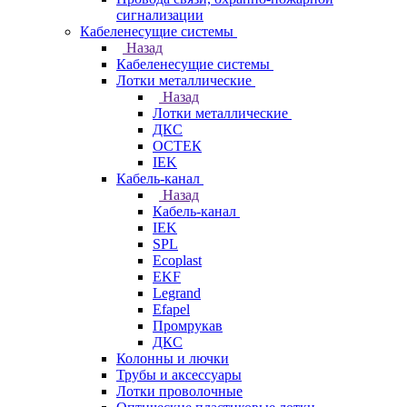
сигнализации
Кабеленесущие системы
Назад
Кабеленесущие системы
Лотки металлические
Назад
Лотки металлические
ДКС
ОСТЕК
IEK
Кабель-канал
Назад
Кабель-канал
IEK
SPL
Ecoplast
EKF
Legrand
Efapel
Промрукав
ДКС
Колонны и лючки
Трубы и аксессуары
Лотки проволочные