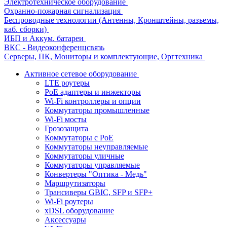
Электротехническое оборудование
Охранно-пожарная сигнализация
Беспроводные технологии (Антенны, Кронштейны, разъемы,
каб. сборки)
ИБП и Аккум. батареи
ВКС - Видеоконференцсвязь
Серверы, ПК, Мониторы и комплектующие, Оргтехника
Активное сетевое оборудование
LTE роутеры
PoE адаптеры и инжекторы
Wi-Fi контроллеры и опции
Коммутаторы промышленные
Wi-Fi мосты
Грозозащита
Коммутаторы c PoE
Коммутаторы неуправляемые
Коммутаторы уличные
Коммутаторы управляемые
Конвертеры "Оптика - Медь"
Маршрутизаторы
Трансиверы GBIC, SFP и SFP+
Wi-Fi роутеры
xDSL оборудование
Аксессуары