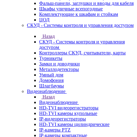
Фальш-панели, заглушки и вводы для кабеля
Шкафы уличные всепогодные
Комплектующие к шкафам и стойкам
ЦОД
СКУД - Системы контроля и управления доступом
Назад
СКУД - Системы контроля и управления
доступом
Контроллеры СКУД, считыватели, карты
Турникеты
Замки и доводчики
Металлодетекторы
Умный дом
Домофония
Шлагбаумы
Видеонаблюдение
Назад
Видеонаблюдение
HD-TVI видеорегистраторы
HD-TVI камеры купольные
IP-видеорегистраторы
HD-TVI камеры цилиндрические
IP-камеры PTZ
IP-камеры компактные