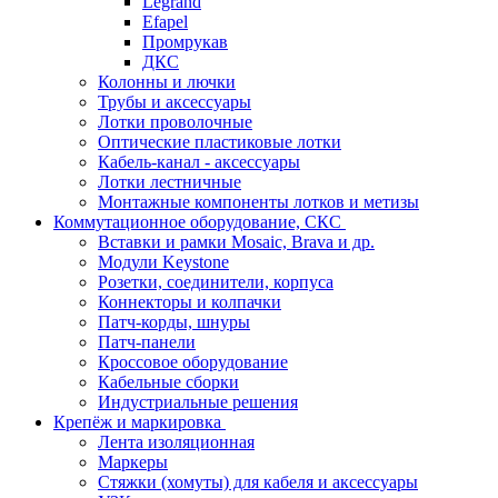
Legrand
Efapel
Промрукав
ДКС
Колонны и лючки
Трубы и аксессуары
Лотки проволочные
Оптические пластиковые лотки
Кабель-канал - аксессуары
Лотки лестничные
Монтажные компоненты лотков и метизы
Коммутационное оборудование, СКС
Вставки и рамки Mosaic, Brava и др.
Модули Keystone
Розетки, соединители, корпуса
Коннекторы и колпачки
Патч-корды, шнуры
Патч-панели
Кроссовое оборудование
Кабельные сборки
Индустриальные решения
Крепёж и маркировка
Лента изоляционная
Маркеры
Стяжки (хомуты) для кабеля и аксессуары