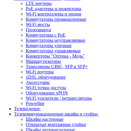
LTE роутеры
PoE адаптеры и инжекторы
Wi-Fi контроллеры и опции
Коммутаторы промышленные
Wi-Fi мосты
Грозозащита
Коммутаторы c PoE
Коммутаторы неуправляемые
Коммутаторы уличные
Коммутаторы управляемые
Конвертеры "Оптика - Медь"
Маршрутизаторы
Трансиверы GBIC, SFP и SFP+
Wi-Fi роутеры
xDSL оборудование
Аксессуары
Wi-Fi точки доступа
Оборудование хPON
Wi-Fi усилители / ретрансляторы
Powerline
Телевидение
Телекоммуникационные шкафы и стойки
Шкафы настенные
Открытые монтажные стойки
Шкафы антивандальные