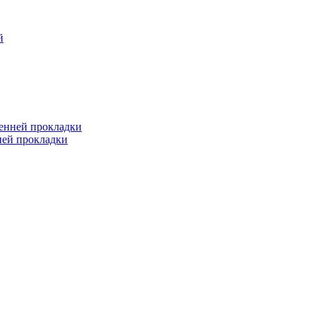
й
ренней прокладки
ней прокладки