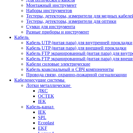
Монтажный инструмент
Наборы инструментов
Тестеры, детекторы, измерители для медных кабеле
Тестеры, детекторы, измерители для оптики
Сумки для инструмента
Разные приборы и инструмент
Кабель
Кабель UTP (витая пара) для внутренней прокладки
Кабель UTP (витая пара) для внешней прокладки
Кабель FTP экранированный (витая пара) для внут
Кабель FTP экранированный (витая пара) для внеш
Кабели силовые электрические
Кабель коаксиальный и СВЧ компоненнты
Провода связи, охранно-пожарной сигнализации
Кабеленесущие системы
Лотки металлические
ДКС
ОСТЕК
IEK
Кабель-канал
IEK
SPL
Ecoplast
EKF