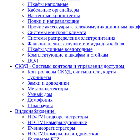
Шкафы напольные
Кабельные органайзеры
Настенные кронштейны
Полки и направляющие
Прочие аксессуары к телекоммуникационным шка
Системы контроля климата
Системы распределения электропитания
Фальш-панели, заглушки и вводы для кабеля
Шкафы уличные всепогодные
Комплектующие к шкафам и стойкам
ЦОД
СКУД - Системы контроля и управления доступом
Контроллеры СКУД, считыватели, карты
Турникеты
Замки и доводчики
Металлодетекторы
Умный дом
Домофония
Шлагбаумы
Видеонаблюдение
HD-TVI видеорегистраторы
HD-TVI камеры купольные
IP-видеорегистраторы
HD-TVI камеры цилиндрические
IP-камеры PTZ