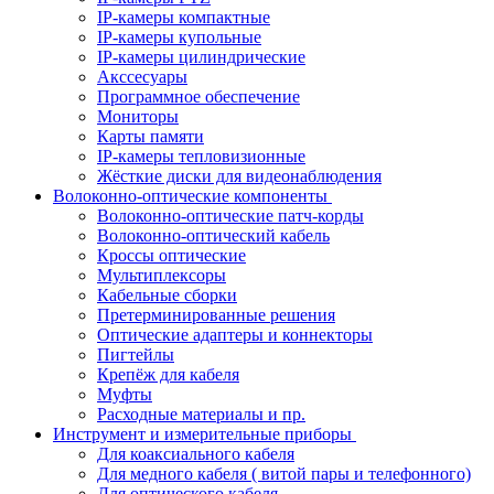
IP-камеры компактные
IP-камеры купольные
IP-камеры цилиндрические
Акссесуары
Программное обеспечение
Мониторы
Карты памяти
IP-камеры тепловизионные
Жёсткие диски для видеонаблюдения
Волоконно-оптические компоненты
Волоконно-оптические патч-корды
Волоконно-оптический кабель
Кроссы оптические
Мультиплексоры
Кабельные сборки
Претерминированные решения
Оптические адаптеры и коннекторы
Пигтейлы
Крепёж для кабеля
Муфты
Расходные материалы и пр.
Инструмент и измерительные приборы
Для коаксиального кабеля
Для медного кабеля ( витой пары и телефонного)
Для оптического кабеля