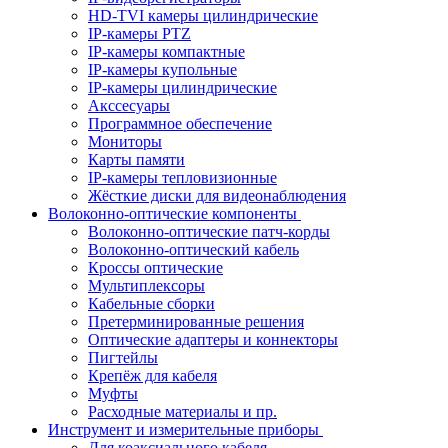
HD-TVI камеры цилиндрические
IP-камеры PTZ
IP-камеры компактные
IP-камеры купольные
IP-камеры цилиндрические
Акссесуары
Программное обеспечение
Мониторы
Карты памяти
IP-камеры тепловизионные
Жёсткие диски для видеонаблюдения
Волоконно-оптические компоненты
Волоконно-оптические патч-корды
Волоконно-оптический кабель
Кроссы оптические
Мультиплексоры
Кабельные сборки
Претерминированные решения
Оптические адаптеры и коннекторы
Пигтейлы
Крепёж для кабеля
Муфты
Расходные материалы и пр.
Инструмент и измерительные приборы
Для коаксиального кабеля