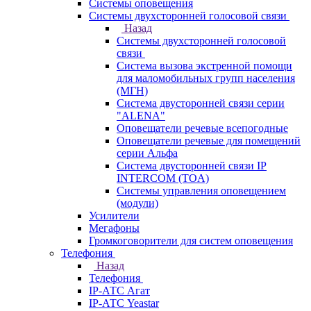
Системы оповещения
Системы двухсторонней голосовой связи
Назад
Системы двухсторонней голосовой
связи
Система вызова экстренной помощи
для маломобильных групп населения
(МГН)
Система двусторонней связи серии
"ALENA"
Оповещатели речевые всепогодные
Оповещатели речевые для помещений
серии Альфа
Система двусторонней связи IP
INTERCOM (TOA)
Системы управления оповещением
(модули)
Усилители
Мегафоны
Громкоговорители для систем оповещения
Телефония
Назад
Телефония
IP-АТС Агат
IP-АТС Yeastar