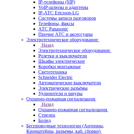
IP-телефоны (SIP)
VoIP-шлюзы и адаптеры
IP-АТС Ericsson-LG
Системы записи разговоров
Телефоны, факсы
АТС Panasonic
Прочие АТС и аксессуары
Электротехническое оборудование
Назад
Электротехническое оборудование
Розетки и выключатели
Шкафы электрические
Коробки монтажные
Светотехника
Schneider Electric
Автоматические выключатели
Электрические разъёмы
Удлинители и шнуры
Охранно-пожарная сигнализация
Назад
Охранно-пожарная сигнализация
Стрелец
Болид
Беспроводные технологии (Антенны,
Кронштейны, разъемы, каб. сборки)