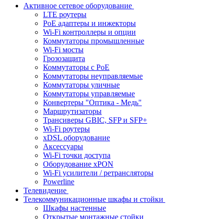
Активное сетевое оборудование
LTE роутеры
PoE адаптеры и инжекторы
Wi-Fi контроллеры и опции
Коммутаторы промышленные
Wi-Fi мосты
Грозозащита
Коммутаторы c PoE
Коммутаторы неуправляемые
Коммутаторы уличные
Коммутаторы управляемые
Конвертеры "Оптика - Медь"
Маршрутизаторы
Трансиверы GBIC, SFP и SFP+
Wi-Fi роутеры
xDSL оборудование
Аксессуары
Wi-Fi точки доступа
Оборудование хPON
Wi-Fi усилители / ретрансляторы
Powerline
Телевидение
Телекоммуникационные шкафы и стойки
Шкафы настенные
Открытые монтажные стойки