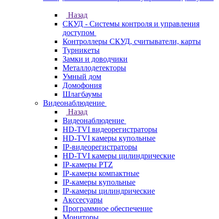
Назад
СКУД - Системы контроля и управления
доступом
Контроллеры СКУД, считыватели, карты
Турникеты
Замки и доводчики
Металлодетекторы
Умный дом
Домофония
Шлагбаумы
Видеонаблюдение
Назад
Видеонаблюдение
HD-TVI видеорегистраторы
HD-TVI камеры купольные
IP-видеорегистраторы
HD-TVI камеры цилиндрические
IP-камеры PTZ
IP-камеры компактные
IP-камеры купольные
IP-камеры цилиндрические
Акссесуары
Программное обеспечение
Мониторы