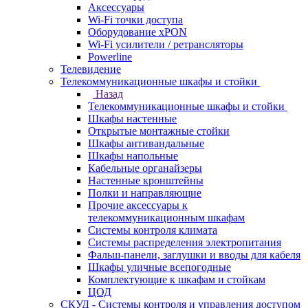
Аксессуары
Wi-Fi точки доступа
Оборудование хPON
Wi-Fi усилители / ретрансляторы
Powerline
Телевидение
Телекоммуникационные шкафы и стойки
Назад
Телекоммуникационные шкафы и стойки
Шкафы настенные
Открытые монтажные стойки
Шкафы антивандальные
Шкафы напольные
Кабельные органайзеры
Настенные кронштейны
Полки и направляющие
Прочие аксессуары к
телекоммуникационным шкафам
Системы контроля климата
Системы распределения электропитания
Фальш-панели, заглушки и вводы для кабеля
Шкафы уличные всепогодные
Комплектующие к шкафам и стойкам
ЦОД
СКУД - Системы контроля и управления доступом