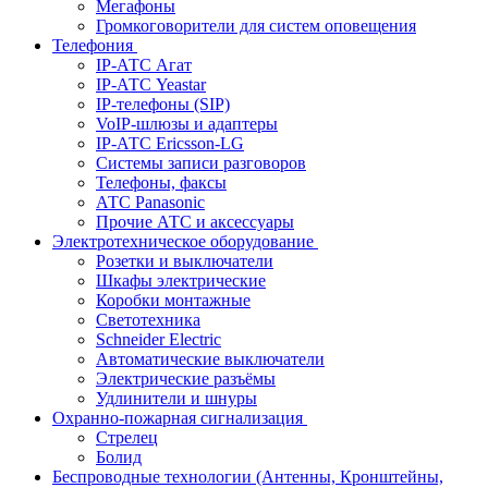
Мегафоны
Громкоговорители для систем оповещения
Телефония
IP-АТС Агат
IP-АТС Yeastar
IP-телефоны (SIP)
VoIP-шлюзы и адаптеры
IP-АТС Ericsson-LG
Системы записи разговоров
Телефоны, факсы
АТС Panasonic
Прочие АТС и аксессуары
Электротехническое оборудование
Розетки и выключатели
Шкафы электрические
Коробки монтажные
Светотехника
Schneider Electric
Автоматические выключатели
Электрические разъёмы
Удлинители и шнуры
Охранно-пожарная сигнализация
Стрелец
Болид
Беспроводные технологии (Антенны, Кронштейны,