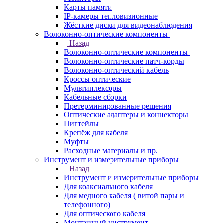
Карты памяти
IP-камеры тепловизионные
Жёсткие диски для видеонаблюдения
Волоконно-оптические компоненты
Назад
Волоконно-оптические компоненты
Волоконно-оптические патч-корды
Волоконно-оптический кабель
Кроссы оптические
Мультиплексоры
Кабельные сборки
Претерминированные решения
Оптические адаптеры и коннекторы
Пигтейлы
Крепёж для кабеля
Муфты
Расходные материалы и пр.
Инструмент и измерительные приборы
Назад
Инструмент и измерительные приборы
Для коаксиального кабеля
Для медного кабеля ( витой пары и
телефонного)
Для оптического кабеля
Монтажный инструмент