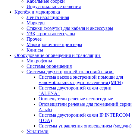
Кабельные сборки
Индустриальные решения
Крепёж и маркировка
Лента изоляционная
Маркеры
Стяжки (хомуты) для кабеля и аксессуары
УЗК, трос и аксессуары
Прочее
Маркировочные принтеры
Клипсы
Оборудование оповещения и трансляции
Микрофоны
Системы оповещения
Системы двухсторонней голосовой связи
Система вызова экстренной помощи для
маломобильных групп населения (МГН)
Система двусторонней связи серии
"ALENA"
Оповещатели речевые всепогодные
Оповещатели речевые для помещений серии
Альфа
Система двусторонней связи IP INTERCOM
(TOA)
Системы управления оповещением (модули)
Усилители