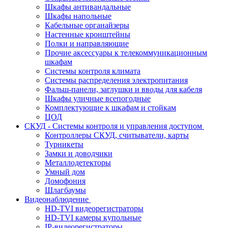
Шкафы антивандальные
Шкафы напольные
Кабельные органайзеры
Настенные кронштейны
Полки и направляющие
Прочие аксессуары к телекоммуникационным
шкафам
Системы контроля климата
Системы распределения электропитания
Фальш-панели, заглушки и вводы для кабеля
Шкафы уличные всепогодные
Комплектующие к шкафам и стойкам
ЦОД
СКУД - Системы контроля и управления доступом
Контроллеры СКУД, считыватели, карты
Турникеты
Замки и доводчики
Металлодетекторы
Умный дом
Домофония
Шлагбаумы
Видеонаблюдение
HD-TVI видеорегистраторы
HD-TVI камеры купольные
IP-видеорегистраторы