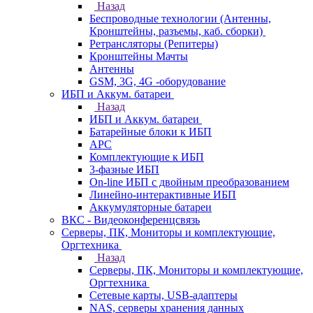
Назад
Беспроводные технологии (Антенны,
Кронштейны, разъемы, каб. сборки)
Ретрансляторы (Репитеры)
Кронштейны Мачты
Антенны
GSM, 3G, 4G -оборудование
ИБП и Аккум. батареи
Назад
ИБП и Аккум. батареи
Батарейные блоки к ИБП
APC
Комплектующие к ИБП
3-фазные ИБП
On-line ИБП с двойным преобразованием
Линейно-интерактивные ИБП
Аккумуляторные батареи
ВКС - Видеоконференцсвязь
Серверы, ПК, Мониторы и комплектующие,
Оргтехника
Назад
Серверы, ПК, Мониторы и комплектующие,
Оргтехника
Сетевые карты, USB-адаптеры
NAS, серверы хранения данных