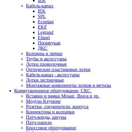
IEK
Кабель-канал
IEK
SPL
Ecoplast
EKF
Legrand
Efapel
Промрукав
ДКС
Колонны и лючки
Трубы и аксессуары
Лотки проволочные
Оптические пластиковые лотки
Кабель-канал - аксессуары
Лотки лестничные
Монтажные компоненты лотков и метизы
Коммутационное оборудование, СКС
Вставки и рамки Mosaic, Brava и др.
Модули Keystone
Розетки, соединители, корпуса
Коннекторы и колпачки
Патч-корды, шнуры
Патч-панели
Кроссовое оборудование