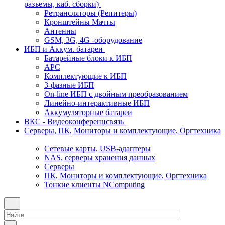
разъемы, каб. сборки)
Ретрансляторы (Репитеры)
Кронштейны Мачты
Антенны
GSM, 3G, 4G -оборудование
ИБП и Аккум. батареи
Батарейные блоки к ИБП
APC
Комплектующие к ИБП
3-фазные ИБП
On-line ИБП с двойным преобразованием
Линейно-интерактивные ИБП
Аккумуляторные батареи
ВКС - Видеоконференцсвязь
Серверы, ПК, Мониторы и комплектующие, Оргтехника
Сетевые карты, USB-адаптеры
NAS, серверы хранения данных
Серверы
ПК, Мониторы и комплектующие, Оргтехника
Тонкие клиенты NComputing