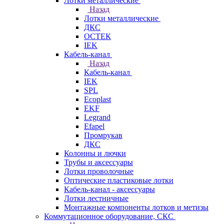
Лотки металлические
Назад
Лотки металлические
ДКС
ОСТЕК
IEK
Кабель-канал
Назад
Кабель-канал
IEK
SPL
Ecoplast
EKF
Legrand
Efapel
Промрукав
ДКС
Колонны и лючки
Трубы и аксессуары
Лотки проволочные
Оптические пластиковые лотки
Кабель-канал - аксессуары
Лотки лестничные
Монтажные компоненты лотков и метизы
Коммутационное оборудование, СКС