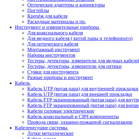
Оптические адаптеры и коннекторы
Пигтейлы
Крепёж для кабеля
Расходные материалы и пр.
Инструмент и измерительные приборы
Для коаксиального кабеля
Для медного кабеля ( витой пары и телефонного)
Для оптического кабеля
Монтажный инструмент
Наборы инструментов
Тестеры, детекторы, измерители для медных кабеле
Тестеры, детекторы, измерители для оптики
Сумки для инструмента
Разные приборы и инструмент
Кабель
Кабель UTP (витая пара) для внутренней прокладки
Кабель UTP (витая пара) для внешней прокладки
Кабель FTP экранированный (витая пара) для внут
Кабель FTP экранированный (витая пара) для внеш
Кабели силовые электрические
Кабель коаксиальный и СВЧ компоненнты
Провода связи, охранно-пожарной сигнализации
Кабеленесущие системы
Лотки металлические
Кабель-канал