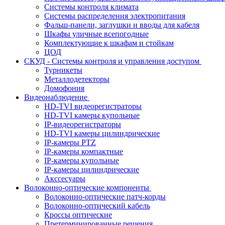
Системы контроля климата
Системы распределения электропитания
Фальш-панели, заглушки и вводы для кабеля
Шкафы уличные всепогодные
Комплектующие к шкафам и стойкам
ЦОД
СКУД - Системы контроля и управления доступом
Турникеты
Металлодетекторы
Домофония
Видеонаблюдение
HD-TVI видеорегистраторы
HD-TVI камеры купольные
IP-видеорегистраторы
HD-TVI камеры цилиндрические
IP-камеры PTZ
IP-камеры компактные
IP-камеры купольные
IP-камеры цилиндрические
Акссесуары
Волоконно-оптические компоненты
Волоконно-оптические патч-корды
Волоконно-оптический кабель
Кроссы оптические
Претерминированные решения