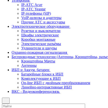
Телефония
IP-АТС Агат
IP-АТС Yeastar
IP-телефоны (SIP)
VoIP-шлюзы и адаптеры
Прочие АТС и аксессуары
Электротехническое оборудование
Розетки и выключатели
Шкафы электрические
Коробки монтажные
Электрические разъёмы
Удлинители и шнуры
Охранно-пожарная сигнализация
Беспроводные технологии (Антенны, Кронштейны, разъем
Кронштейны Мачты
Антенны
ИБП и Аккум. батареи
Батарейные блоки к ИБП
Комплектующие к ИБП
On-line ИБП с двойным преобразованием
Линейно-интерактивные ИБП
ВКС - Видеоконференцсвязь