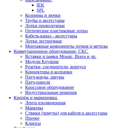
IEK
SPL
Колонны и лючки
Трубы и аксессуары
Лотки проволочные
Оптические пластиковые лотки
Кабель-канал - аксессуары
Лотки лестничные
Монтажные компоненты лотков и метизы
Коммутационное оборудование, СКС
Вставки и рамки Mosaic, Brava и др.
Модули Keystone
Розетки, соединители, корпуса
Коннекторы и колпачки
Патч-корды, шнуры
Патч-панели
Кроссовое оборудование
Индустриальные решения
Крепёж и маркировка
Лента изоляционная
Маркеры
Стяжки (хомуты) для кабеля и аксессуары
Прочее
Клипсы