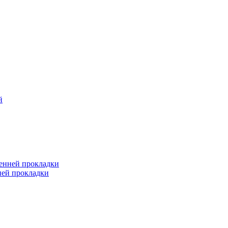
й
ренней прокладки
ней прокладки