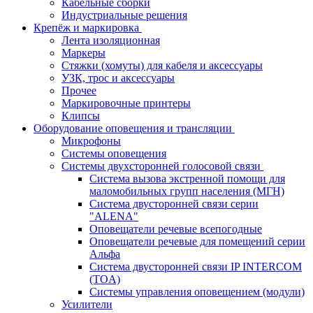
Кабельные сборки
Индустриальные решения
Крепёж и маркировка
Лента изоляционная
Маркеры
Стяжки (хомуты) для кабеля и аксессуары
УЗК, трос и аксессуары
Прочее
Маркировочные принтеры
Клипсы
Оборудование оповещения и трансляции
Микрофоны
Системы оповещения
Системы двухсторонней голосовой связи
Система вызова экстренной помощи для
маломобильных групп населения (МГН)
Система двусторонней связи серии
"ALENA"
Оповещатели речевые всепогодные
Оповещатели речевые для помещений серии
Альфа
Система двусторонней связи IP INTERCOM
(TOA)
Системы управления оповещением (модули)
Усилители