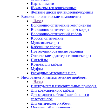
Карты памяти
IP-камеры тепловизионные
Жёсткие диски для видеонаблюдения
Волоконно-оптические компоненты
Назад
Волоконно-оптические компоненты
Волоконно-оптические патч-корды
Волоконно-оптический кабель
Кроссы оптические
Мультиплексоры
Кабельные сборки
Претерминированные решения
Оптические адаптеры и коннекторы
Пигтейлы
Крепёж для кабеля
Муфты
Расходные материалы и пр.
Инструмент и измерительные приборы
Назад
Инструмент и измерительные приборы
Для коаксиального кабеля
Для медного кабеля ( витой пары и
телефонного)
Для оптического кабеля
Монтажный инструмент