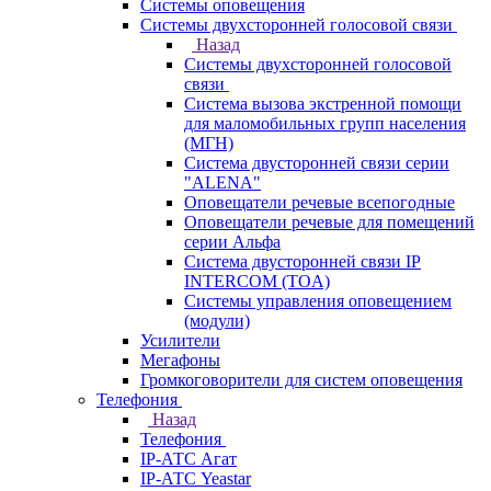
Системы оповещения
Системы двухсторонней голосовой связи
Назад
Системы двухсторонней голосовой
связи
Система вызова экстренной помощи
для маломобильных групп населения
(МГН)
Система двусторонней связи серии
"ALENA"
Оповещатели речевые всепогодные
Оповещатели речевые для помещений
серии Альфа
Система двусторонней связи IP
INTERCOM (TOA)
Системы управления оповещением
(модули)
Усилители
Мегафоны
Громкоговорители для систем оповещения
Телефония
Назад
Телефония
IP-АТС Агат
IP-АТС Yeastar