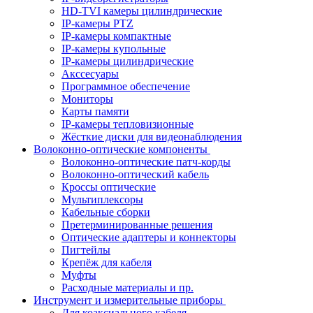
HD-TVI камеры цилиндрические
IP-камеры PTZ
IP-камеры компактные
IP-камеры купольные
IP-камеры цилиндрические
Акссесуары
Программное обеспечение
Мониторы
Карты памяти
IP-камеры тепловизионные
Жёсткие диски для видеонаблюдения
Волоконно-оптические компоненты
Волоконно-оптические патч-корды
Волоконно-оптический кабель
Кроссы оптические
Мультиплексоры
Кабельные сборки
Претерминированные решения
Оптические адаптеры и коннекторы
Пигтейлы
Крепёж для кабеля
Муфты
Расходные материалы и пр.
Инструмент и измерительные приборы
Для коаксиального кабеля