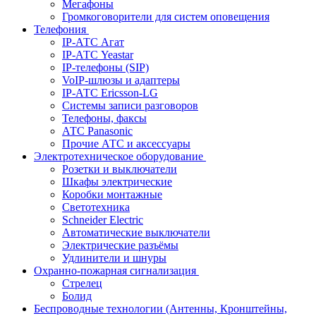
Мегафоны
Громкоговорители для систем оповещения
Телефония
IP-АТС Агат
IP-АТС Yeastar
IP-телефоны (SIP)
VoIP-шлюзы и адаптеры
IP-АТС Ericsson-LG
Системы записи разговоров
Телефоны, факсы
АТС Panasonic
Прочие АТС и аксессуары
Электротехническое оборудование
Розетки и выключатели
Шкафы электрические
Коробки монтажные
Светотехника
Schneider Electric
Автоматические выключатели
Электрические разъёмы
Удлинители и шнуры
Охранно-пожарная сигнализация
Стрелец
Болид
Беспроводные технологии (Антенны, Кронштейны,