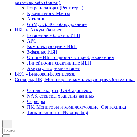
разъемы, каб. сборки)
Ретрансляторы (Репитеры)
Кронштейны Мачты
Антенны
GSM, 3G, 4G -оборудование
ИБП и Аккум. батареи
Батарейные блоки к ИБП
APC
Комплектующие к ИБП
3-фазные ИБП
On-line ИБП с двойным преобразованием
Линейно-интерактивные ИБП
Аккумуляторные батареи
ВКС - Видеоконференцсвязь
Серверы, ПК, Мониторы и комплектующие, Оргтехника
Сетевые карты, USB-адаптеры
NAS, серверы хранения данных
Серверы
ПК, Мониторы и комплектующие, Оргтехника
Тонкие клиенты NComputing