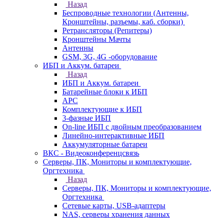
Назад
Беспроводные технологии (Антенны,
Кронштейны, разъемы, каб. сборки)
Ретрансляторы (Репитеры)
Кронштейны Мачты
Антенны
GSM, 3G, 4G -оборудование
ИБП и Аккум. батареи
Назад
ИБП и Аккум. батареи
Батарейные блоки к ИБП
APC
Комплектующие к ИБП
3-фазные ИБП
On-line ИБП с двойным преобразованием
Линейно-интерактивные ИБП
Аккумуляторные батареи
ВКС - Видеоконференцсвязь
Серверы, ПК, Мониторы и комплектующие,
Оргтехника
Назад
Серверы, ПК, Мониторы и комплектующие,
Оргтехника
Сетевые карты, USB-адаптеры
NAS, серверы хранения данных