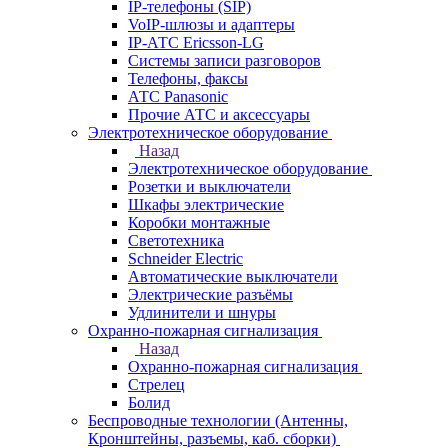
IP-телефоны (SIP)
VoIP-шлюзы и адаптеры
IP-АТС Ericsson-LG
Системы записи разговоров
Телефоны, факсы
АТС Panasonic
Прочие АТС и аксессуары
Электротехническое оборудование
Назад
Электротехническое оборудование
Розетки и выключатели
Шкафы электрические
Коробки монтажные
Светотехника
Schneider Electric
Автоматические выключатели
Электрические разъёмы
Удлинители и шнуры
Охранно-пожарная сигнализация
Назад
Охранно-пожарная сигнализация
Стрелец
Болид
Беспроводные технологии (Антенны,
Кронштейны, разъемы, каб. сборки)