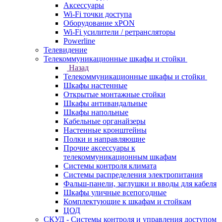
Аксессуары
Wi-Fi точки доступа
Оборудование хPON
Wi-Fi усилители / ретрансляторы
Powerline
Телевидение
Телекоммуникационные шкафы и стойки
Назад
Телекоммуникационные шкафы и стойки
Шкафы настенные
Открытые монтажные стойки
Шкафы антивандальные
Шкафы напольные
Кабельные органайзеры
Настенные кронштейны
Полки и направляющие
Прочие аксессуары к
телекоммуникационным шкафам
Системы контроля климата
Системы распределения электропитания
Фальш-панели, заглушки и вводы для кабеля
Шкафы уличные всепогодные
Комплектующие к шкафам и стойкам
ЦОД
СКУД - Системы контроля и управления доступом