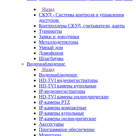
Назад
СКУД - Системы контроля и управления
доступом
Контроллеры СКУД, считыватели, карты
Турникеты
Замки и доводчики
Металлодетекторы
Умный дом
Домофония
Шлагбаумы
Видеонаблюдение
Назад
Видеонаблюдение
HD-TVI видеорегистраторы
HD-TVI камеры купольные
IP-видеорегистраторы
HD-TVI камеры цилиндрические
IP-камеры PTZ
IP-камеры компактные
IP-камеры купольные
IP-камеры цилиндрические
Акссесуары
Программное обеспечение
Мониторы