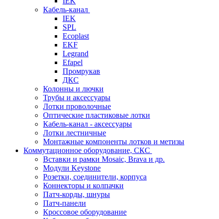
IEK
Кабель-канал
IEK
SPL
Ecoplast
EKF
Legrand
Efapel
Промрукав
ДКС
Колонны и лючки
Трубы и аксессуары
Лотки проволочные
Оптические пластиковые лотки
Кабель-канал - аксессуары
Лотки лестничные
Монтажные компоненты лотков и метизы
Коммутационное оборудование, СКС
Вставки и рамки Mosaic, Brava и др.
Модули Keystone
Розетки, соединители, корпуса
Коннекторы и колпачки
Патч-корды, шнуры
Патч-панели
Кроссовое оборудование