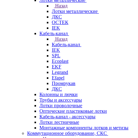
Лотки металлические
Назад
Лотки металлические
ДКС
ОСТЕК
IEK
Кабель-канал
Назад
Кабель-канал
IEK
SPL
Ecoplast
EKF
Legrand
Efapel
Промрукав
ДКС
Колонны и лючки
Трубы и аксессуары
Лотки проволочные
Оптические пластиковые лотки
Кабель-канал - аксессуары
Лотки лестничные
Монтажные компоненты лотков и метизы
Коммутационное оборудование, СКС