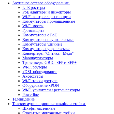
Активное сетевое оборудование
LTE роутеры
PoE адаптеры и инжекторы
Wi-Fi контроллеры и опции
Коммутаторы промышленные
Wi-Fi мосты
Грозозащита
Коммутаторы c PoE
Коммутаторы неуправляемые
Коммутаторы уличные
Коммутаторы управляемые
Конвертеры "Оптика - Медь"
Маршрутизаторы
Трансиверы GBIC, SFP и SFP+
Wi-Fi роутеры
xDSL оборудование
Аксессуары
Wi-Fi точки доступа
Оборудование хPON
Wi-Fi усилители / ретрансляторы
Powerline
Телевидение
Телекоммуникационные шкафы и стойки
Шкафы настенные
Открытые монтажные стойки