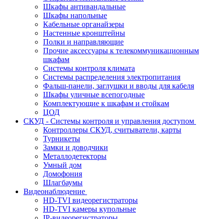
Шкафы антивандальные
Шкафы напольные
Кабельные органайзеры
Настенные кронштейны
Полки и направляющие
Прочие аксессуары к телекоммуникационным
шкафам
Системы контроля климата
Системы распределения электропитания
Фальш-панели, заглушки и вводы для кабеля
Шкафы уличные всепогодные
Комплектующие к шкафам и стойкам
ЦОД
СКУД - Системы контроля и управления доступом
Контроллеры СКУД, считыватели, карты
Турникеты
Замки и доводчики
Металлодетекторы
Умный дом
Домофония
Шлагбаумы
Видеонаблюдение
HD-TVI видеорегистраторы
HD-TVI камеры купольные
IP-видеорегистраторы