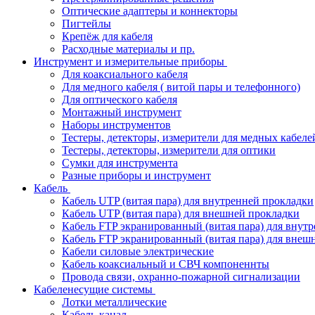
Оптические адаптеры и коннекторы
Пигтейлы
Крепёж для кабеля
Расходные материалы и пр.
Инструмент и измерительные приборы
Для коаксиального кабеля
Для медного кабеля ( витой пары и телефонного)
Для оптического кабеля
Монтажный инструмент
Наборы инструментов
Тестеры, детекторы, измерители для медных кабеле
Тестеры, детекторы, измерители для оптики
Сумки для инструмента
Разные приборы и инструмент
Кабель
Кабель UTP (витая пара) для внутренней прокладки
Кабель UTP (витая пара) для внешней прокладки
Кабель FTP экранированный (витая пара) для внут
Кабель FTP экранированный (витая пара) для внеш
Кабели силовые электрические
Кабель коаксиальный и СВЧ компоненнты
Провода связи, охранно-пожарной сигнализации
Кабеленесущие системы
Лотки металлические
Кабель-канал