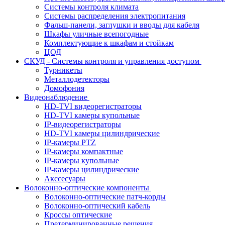
Системы контроля климата
Системы распределения электропитания
Фальш-панели, заглушки и вводы для кабеля
Шкафы уличные всепогодные
Комплектующие к шкафам и стойкам
ЦОД
СКУД - Системы контроля и управления доступом
Турникеты
Металлодетекторы
Домофония
Видеонаблюдение
HD-TVI видеорегистраторы
HD-TVI камеры купольные
IP-видеорегистраторы
HD-TVI камеры цилиндрические
IP-камеры PTZ
IP-камеры компактные
IP-камеры купольные
IP-камеры цилиндрические
Акссесуары
Волоконно-оптические компоненты
Волоконно-оптические патч-корды
Волоконно-оптический кабель
Кроссы оптические
Претерминированные решения