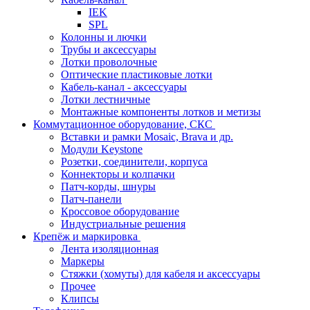
IEK
SPL
Колонны и лючки
Трубы и аксессуары
Лотки проволочные
Оптические пластиковые лотки
Кабель-канал - аксессуары
Лотки лестничные
Монтажные компоненты лотков и метизы
Коммутационное оборудование, СКС
Вставки и рамки Mosaic, Brava и др.
Модули Keystone
Розетки, соединители, корпуса
Коннекторы и колпачки
Патч-корды, шнуры
Патч-панели
Кроссовое оборудование
Индустриальные решения
Крепёж и маркировка
Лента изоляционная
Маркеры
Стяжки (хомуты) для кабеля и аксессуары
Прочее
Клипсы