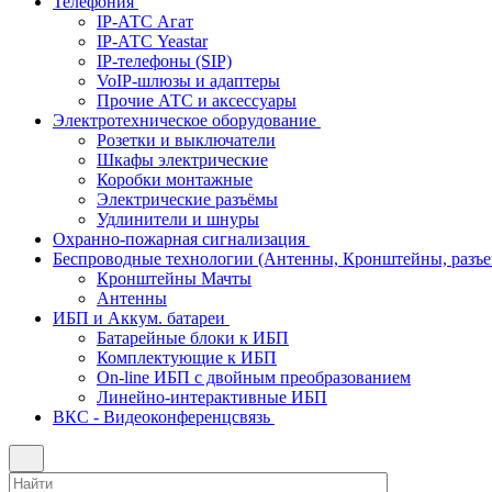
Телефония
IP-АТС Агат
IP-АТС Yeastar
IP-телефоны (SIP)
VoIP-шлюзы и адаптеры
Прочие АТС и аксессуары
Электротехническое оборудование
Розетки и выключатели
Шкафы электрические
Коробки монтажные
Электрические разъёмы
Удлинители и шнуры
Охранно-пожарная сигнализация
Беспроводные технологии (Антенны, Кронштейны, разъем
Кронштейны Мачты
Антенны
ИБП и Аккум. батареи
Батарейные блоки к ИБП
Комплектующие к ИБП
On-line ИБП с двойным преобразованием
Линейно-интерактивные ИБП
ВКС - Видеоконференцсвязь