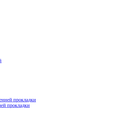
й
ренней прокладки
ней прокладки