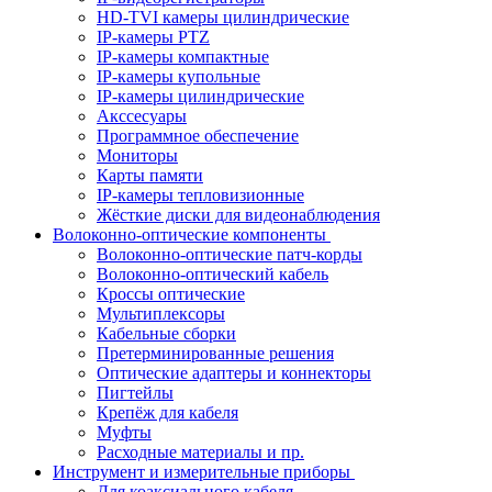
HD-TVI камеры цилиндрические
IP-камеры PTZ
IP-камеры компактные
IP-камеры купольные
IP-камеры цилиндрические
Акссесуары
Программное обеспечение
Мониторы
Карты памяти
IP-камеры тепловизионные
Жёсткие диски для видеонаблюдения
Волоконно-оптические компоненты
Волоконно-оптические патч-корды
Волоконно-оптический кабель
Кроссы оптические
Мультиплексоры
Кабельные сборки
Претерминированные решения
Оптические адаптеры и коннекторы
Пигтейлы
Крепёж для кабеля
Муфты
Расходные материалы и пр.
Инструмент и измерительные приборы
Для коаксиального кабеля