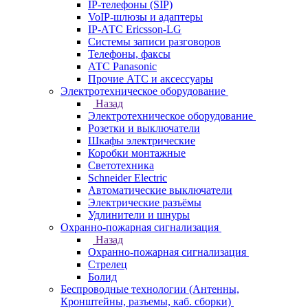
IP-телефоны (SIP)
VoIP-шлюзы и адаптеры
IP-АТС Ericsson-LG
Системы записи разговоров
Телефоны, факсы
АТС Panasonic
Прочие АТС и аксессуары
Электротехническое оборудование
Назад
Электротехническое оборудование
Розетки и выключатели
Шкафы электрические
Коробки монтажные
Светотехника
Schneider Electric
Автоматические выключатели
Электрические разъёмы
Удлинители и шнуры
Охранно-пожарная сигнализация
Назад
Охранно-пожарная сигнализация
Стрелец
Болид
Беспроводные технологии (Антенны,
Кронштейны, разъемы, каб. сборки)