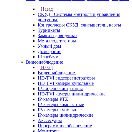
Назад
СКУД - Системы контроля и управления
доступом
Контроллеры СКУД, считыватели, карты
Турникеты
Замки и доводчики
Металлодетекторы
Умный дом
Домофония
Шлагбаумы
Видеонаблюдение
Назад
Видеонаблюдение
HD-TVI видеорегистраторы
HD-TVI камеры купольные
IP-видеорегистраторы
HD-TVI камеры цилиндрические
IP-камеры PTZ
IP-камеры компактные
IP-камеры купольные
IP-камеры цилиндрические
Акссесуары
Программное обеспечение
Мониторы