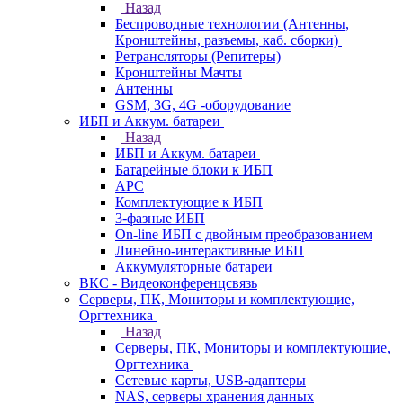
Назад
Беспроводные технологии (Антенны,
Кронштейны, разъемы, каб. сборки)
Ретрансляторы (Репитеры)
Кронштейны Мачты
Антенны
GSM, 3G, 4G -оборудование
ИБП и Аккум. батареи
Назад
ИБП и Аккум. батареи
Батарейные блоки к ИБП
APC
Комплектующие к ИБП
3-фазные ИБП
On-line ИБП с двойным преобразованием
Линейно-интерактивные ИБП
Аккумуляторные батареи
ВКС - Видеоконференцсвязь
Серверы, ПК, Мониторы и комплектующие,
Оргтехника
Назад
Серверы, ПК, Мониторы и комплектующие,
Оргтехника
Сетевые карты, USB-адаптеры
NAS, серверы хранения данных