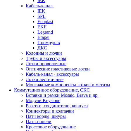
IEK
Кабель-канал
IEK
SPL
Ecoplast
EKF
Legrand
Efapel
Промрукав
ДКС
Колонны и лючки
Трубы и аксессуары
Лотки проволочные
Оптические пластиковые лотки
Кабель-канал - аксессуары
Лотки лестничные
Монтажные компоненты лотков и метизы
Коммутационное оборудование, СКС
Вставки и рамки Mosaic, Brava и др.
Модули Keystone
Розетки, соединители, корпуса
Коннекторы и колпачки
Патч-корды, шнуры
Патч-панели
Кроссовое оборудование