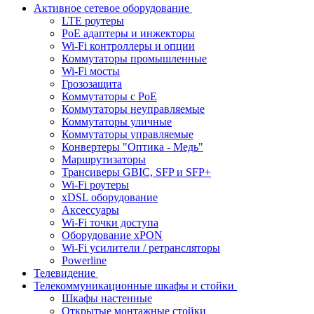
Активное сетевое оборудование
LTE роутеры
PoE адаптеры и инжекторы
Wi-Fi контроллеры и опции
Коммутаторы промышленные
Wi-Fi мосты
Грозозащита
Коммутаторы c PoE
Коммутаторы неуправляемые
Коммутаторы уличные
Коммутаторы управляемые
Конвертеры "Оптика - Медь"
Маршрутизаторы
Трансиверы GBIC, SFP и SFP+
Wi-Fi роутеры
xDSL оборудование
Аксессуары
Wi-Fi точки доступа
Оборудование хPON
Wi-Fi усилители / ретрансляторы
Powerline
Телевидение
Телекоммуникационные шкафы и стойки
Шкафы настенные
Открытые монтажные стойки