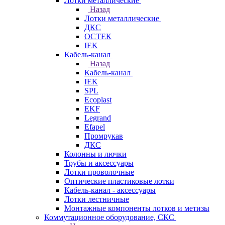
Лотки металлические
Назад
Лотки металлические
ДКС
ОСТЕК
IEK
Кабель-канал
Назад
Кабель-канал
IEK
SPL
Ecoplast
EKF
Legrand
Efapel
Промрукав
ДКС
Колонны и лючки
Трубы и аксессуары
Лотки проволочные
Оптические пластиковые лотки
Кабель-канал - аксессуары
Лотки лестничные
Монтажные компоненты лотков и метизы
Коммутационное оборудование, СКС