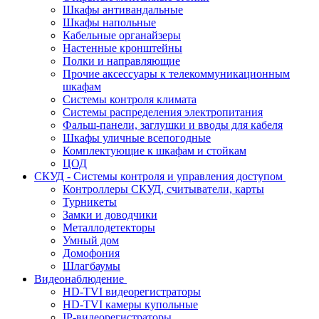
Шкафы антивандальные
Шкафы напольные
Кабельные органайзеры
Настенные кронштейны
Полки и направляющие
Прочие аксессуары к телекоммуникационным
шкафам
Системы контроля климата
Системы распределения электропитания
Фальш-панели, заглушки и вводы для кабеля
Шкафы уличные всепогодные
Комплектующие к шкафам и стойкам
ЦОД
СКУД - Системы контроля и управления доступом
Контроллеры СКУД, считыватели, карты
Турникеты
Замки и доводчики
Металлодетекторы
Умный дом
Домофония
Шлагбаумы
Видеонаблюдение
HD-TVI видеорегистраторы
HD-TVI камеры купольные
IP-видеорегистраторы