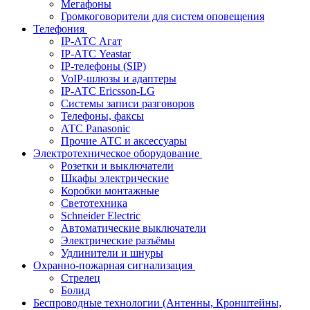
Мегафоны
Громкоговорители для систем оповещения
Телефония
IP-АТС Агат
IP-АТС Yeastar
IP-телефоны (SIP)
VoIP-шлюзы и адаптеры
IP-АТС Ericsson-LG
Системы записи разговоров
Телефоны, факсы
АТС Panasonic
Прочие АТС и аксессуары
Электротехническое оборудование
Розетки и выключатели
Шкафы электрические
Коробки монтажные
Светотехника
Schneider Electric
Автоматические выключатели
Электрические разъёмы
Удлинители и шнуры
Охранно-пожарная сигнализация
Стрелец
Болид
Беспроводные технологии (Антенны, Кронштейны,