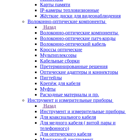
Карты памяти
IP-камеры тепловизионные
Жёсткие диски для видеонаблюдения
Волоконно-оптические компоненты
Назад
Волоконно-оптические компоненты
Волоконно-оптические патч-корды
Волоконно-оптический кабель
Кроссы оптические
Мультиплексоры
Кабельные сборки
Претерминированные решения
Оптические адаптеры и коннекторы
Пигтейлы
Крепёж для кабеля
Муфты
Расходные материалы и пр.
Инструмент и измерительные приборы
Назад
Инструмент и измерительные приборы
Для коаксиального кабеля
Для медного кабеля ( витой пары и
телефонного)
Для оптического кабеля
Монтажный инструмент