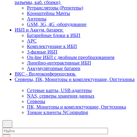
разъемы, каб. сборки)
Ретрансляторы (Репитеры)
Кронштейны Мачты
Антенны
GSM, 3G, 4G -оборудование
ИБП и Аккум. батареи
Батарейные блоки к ИБП
APC
Комплектующие к ИБП
3-фазные ИБП
On-line ИБП с двойным преобразованием
Линейно-интерактивные ИБП
Аккумуляторные батареи
ВКС - Видеоконференцсвязь
Серверы, ПК, Мониторы и комплектующие, Оргтехника
Сетевые карты, USB-адаптеры
NAS, серверы хранения данных
Серверы
ПК, Мониторы и комплектующие, Оргтехника
Тонкие клиенты NComputing