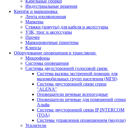
Кабельные сборки
Индустриальные решения
Крепёж и маркировка
Лента изоляционная
Маркеры
Стяжки (хомуты) для кабеля и аксессуары
УЗК, трос и аксессуары
Прочее
Маркировочные принтеры
Клипсы
Оборудование оповещения и трансляции
Микрофоны
Системы оповещения
Системы двухсторонней голосовой связи
Система вызова экстренной помощи для
маломобильных групп населения (МГН)
Система двусторонней связи серии
"ALENA"
Оповещатели речевые всепогодные
Оповещатели речевые для помещений серии
Альфа
Система двусторонней связи IP INTERCOM
(TOA)
Системы управления оповещением (модули)
Усилители