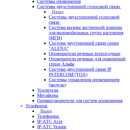
Системы оповещения
Системы двухсторонней голосовой связи
Назад
Системы двухсторонней голосовой
связи
Система вызова экстренной помощи
для маломобильных групп населения
(МГН)
Система двусторонней связи серии
"ALENA"
Оповещатели речевые всепогодные
Оповещатели речевые для помещений
серии Альфа
Система двусторонней связи IP
INTERCOM (TOA)
Системы управления оповещением
(модули)
Усилители
Мегафоны
Громкоговорители для систем оповещения
Телефония
Назад
Телефония
IP-АТС Агат
IP-АТС Yeastar