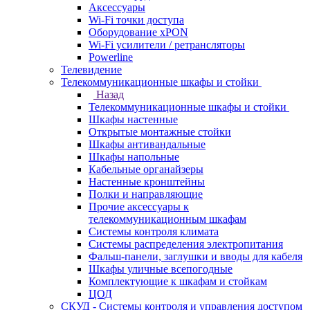
Аксессуары
Wi-Fi точки доступа
Оборудование хPON
Wi-Fi усилители / ретрансляторы
Powerline
Телевидение
Телекоммуникационные шкафы и стойки
Назад
Телекоммуникационные шкафы и стойки
Шкафы настенные
Открытые монтажные стойки
Шкафы антивандальные
Шкафы напольные
Кабельные органайзеры
Настенные кронштейны
Полки и направляющие
Прочие аксессуары к
телекоммуникационным шкафам
Системы контроля климата
Системы распределения электропитания
Фальш-панели, заглушки и вводы для кабеля
Шкафы уличные всепогодные
Комплектующие к шкафам и стойкам
ЦОД
СКУД - Системы контроля и управления доступом