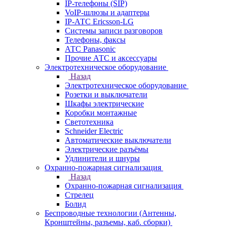
IP-телефоны (SIP)
VoIP-шлюзы и адаптеры
IP-АТС Ericsson-LG
Системы записи разговоров
Телефоны, факсы
АТС Panasonic
Прочие АТС и аксессуары
Электротехническое оборудование
Назад
Электротехническое оборудование
Розетки и выключатели
Шкафы электрические
Коробки монтажные
Светотехника
Schneider Electric
Автоматические выключатели
Электрические разъёмы
Удлинители и шнуры
Охранно-пожарная сигнализация
Назад
Охранно-пожарная сигнализация
Стрелец
Болид
Беспроводные технологии (Антенны,
Кронштейны, разъемы, каб. сборки)