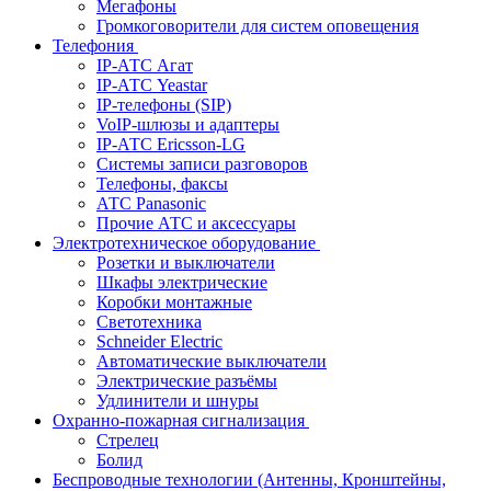
Мегафоны
Громкоговорители для систем оповещения
Телефония
IP-АТС Агат
IP-АТС Yeastar
IP-телефоны (SIP)
VoIP-шлюзы и адаптеры
IP-АТС Ericsson-LG
Системы записи разговоров
Телефоны, факсы
АТС Panasonic
Прочие АТС и аксессуары
Электротехническое оборудование
Розетки и выключатели
Шкафы электрические
Коробки монтажные
Светотехника
Schneider Electric
Автоматические выключатели
Электрические разъёмы
Удлинители и шнуры
Охранно-пожарная сигнализация
Стрелец
Болид
Беспроводные технологии (Антенны, Кронштейны,