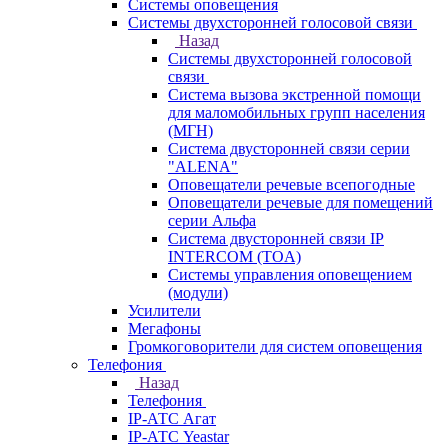
Системы оповещения
Системы двухсторонней голосовой связи
Назад
Системы двухсторонней голосовой
связи
Система вызова экстренной помощи
для маломобильных групп населения
(МГН)
Система двусторонней связи серии
"ALENA"
Оповещатели речевые всепогодные
Оповещатели речевые для помещений
серии Альфа
Система двусторонней связи IP
INTERCOM (TOA)
Системы управления оповещением
(модули)
Усилители
Мегафоны
Громкоговорители для систем оповещения
Телефония
Назад
Телефония
IP-АТС Агат
IP-АТС Yeastar