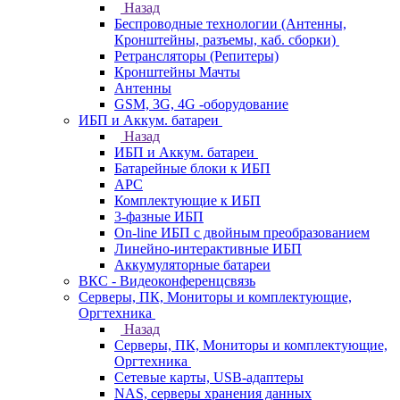
Назад
Беспроводные технологии (Антенны,
Кронштейны, разъемы, каб. сборки)
Ретрансляторы (Репитеры)
Кронштейны Мачты
Антенны
GSM, 3G, 4G -оборудование
ИБП и Аккум. батареи
Назад
ИБП и Аккум. батареи
Батарейные блоки к ИБП
APC
Комплектующие к ИБП
3-фазные ИБП
On-line ИБП с двойным преобразованием
Линейно-интерактивные ИБП
Аккумуляторные батареи
ВКС - Видеоконференцсвязь
Серверы, ПК, Мониторы и комплектующие,
Оргтехника
Назад
Серверы, ПК, Мониторы и комплектующие,
Оргтехника
Сетевые карты, USB-адаптеры
NAS, серверы хранения данных