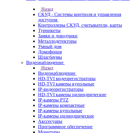
Назад
СКУД - Системы контроля и управления
доступом
Контроллеры СКУД, считыватели, карты
Турникеты
Замки и доводчики
Металлодетекторы
Умный дом
Домофония
Шлагбаумы
Видеонаблюдение
Назад
Видеонаблюдение
HD-TVI видеорегистраторы
HD-TVI камеры купольные
IP-видеорегистраторы
HD-TVI камеры цилиндрические
IP-камеры PTZ
IP-камеры компактные
IP-камеры купольные
IP-камеры цилиндрические
Акссесуары
Программное обеспечение
Мониторы