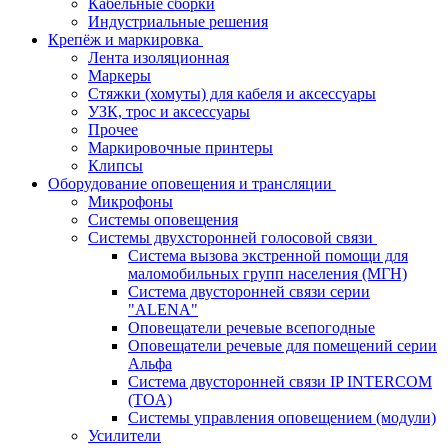
Кабельные сборки
Индустриальные решения
Крепёж и маркировка
Лента изоляционная
Маркеры
Стяжки (хомуты) для кабеля и аксессуары
УЗК, трос и аксессуары
Прочее
Маркировочные принтеры
Клипсы
Оборудование оповещения и трансляции
Микрофоны
Системы оповещения
Системы двухсторонней голосовой связи
Система вызова экстренной помощи для
маломобильных групп населения (МГН)
Система двусторонней связи серии
"ALENA"
Оповещатели речевые всепогодные
Оповещатели речевые для помещений серии
Альфа
Система двусторонней связи IP INTERCOM
(TOA)
Системы управления оповещением (модули)
Усилители