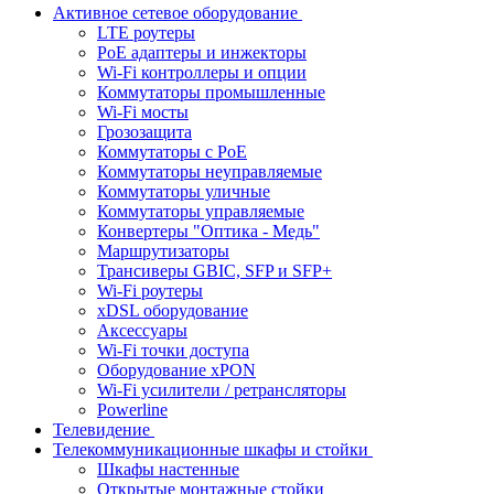
Активное сетевое оборудование
LTE роутеры
PoE адаптеры и инжекторы
Wi-Fi контроллеры и опции
Коммутаторы промышленные
Wi-Fi мосты
Грозозащита
Коммутаторы c PoE
Коммутаторы неуправляемые
Коммутаторы уличные
Коммутаторы управляемые
Конвертеры "Оптика - Медь"
Маршрутизаторы
Трансиверы GBIC, SFP и SFP+
Wi-Fi роутеры
xDSL оборудование
Аксессуары
Wi-Fi точки доступа
Оборудование хPON
Wi-Fi усилители / ретрансляторы
Powerline
Телевидение
Телекоммуникационные шкафы и стойки
Шкафы настенные
Открытые монтажные стойки