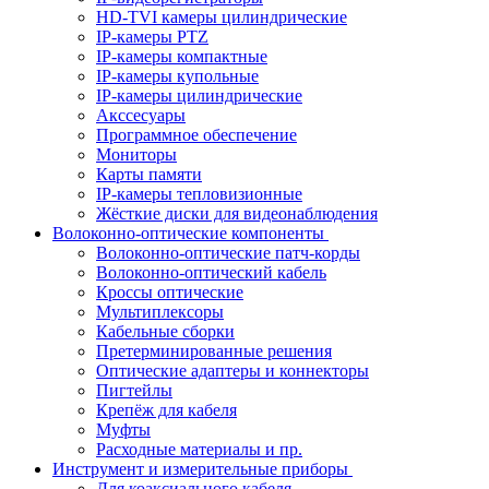
HD-TVI камеры цилиндрические
IP-камеры PTZ
IP-камеры компактные
IP-камеры купольные
IP-камеры цилиндрические
Акссесуары
Программное обеспечение
Мониторы
Карты памяти
IP-камеры тепловизионные
Жёсткие диски для видеонаблюдения
Волоконно-оптические компоненты
Волоконно-оптические патч-корды
Волоконно-оптический кабель
Кроссы оптические
Мультиплексоры
Кабельные сборки
Претерминированные решения
Оптические адаптеры и коннекторы
Пигтейлы
Крепёж для кабеля
Муфты
Расходные материалы и пр.
Инструмент и измерительные приборы
Для коаксиального кабеля