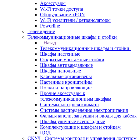
Аксессуары
Wi-Fi точки доступа
Оборудование хPON
Wi-Fi усилители / ретрансляторы
Powerline
Телевидение
Телекоммуникационные шкафы и стойки
Назад
Телекоммуникационные шкафы и стойки
Шкафы настенные
Открытые монтажные стойки
Шкафы антивандальные
Шкафы напольные
Кабельные органайзеры
Настенные кронштейны
Полки и направляющие
Прочие аксессуары к
телекоммуникационным шкафам
Системы контроля климата
Системы распределения электропитания
Фальш-панели, заглушки и вводы для кабеля
Шкафы уличные всепогодные
Комплектующие к шкафам и стойкам
ЦОД
СКУД - Системы контроля и управления доступом