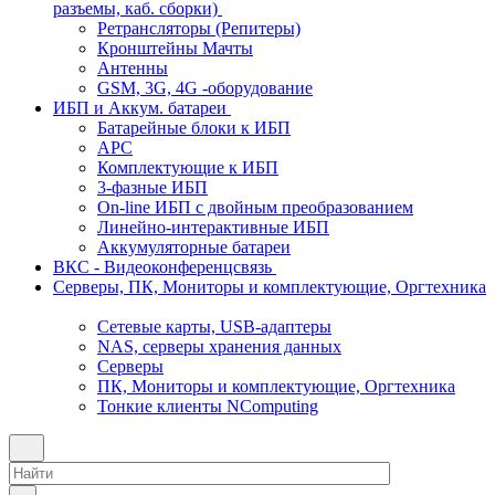
разъемы, каб. сборки)
Ретрансляторы (Репитеры)
Кронштейны Мачты
Антенны
GSM, 3G, 4G -оборудование
ИБП и Аккум. батареи
Батарейные блоки к ИБП
APC
Комплектующие к ИБП
3-фазные ИБП
On-line ИБП с двойным преобразованием
Линейно-интерактивные ИБП
Аккумуляторные батареи
ВКС - Видеоконференцсвязь
Серверы, ПК, Мониторы и комплектующие, Оргтехника
Сетевые карты, USB-адаптеры
NAS, серверы хранения данных
Серверы
ПК, Мониторы и комплектующие, Оргтехника
Тонкие клиенты NComputing