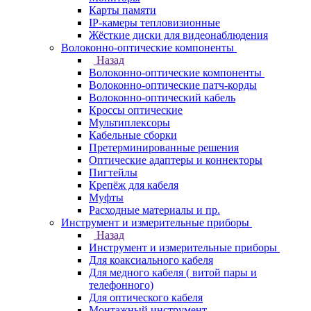
Карты памяти
IP-камеры тепловизионные
Жёсткие диски для видеонаблюдения
Волоконно-оптические компоненты
Назад
Волоконно-оптические компоненты
Волоконно-оптические патч-корды
Волоконно-оптический кабель
Кроссы оптические
Мультиплексоры
Кабельные сборки
Претерминированные решения
Оптические адаптеры и коннекторы
Пигтейлы
Крепёж для кабеля
Муфты
Расходные материалы и пр.
Инструмент и измерительные приборы
Назад
Инструмент и измерительные приборы
Для коаксиального кабеля
Для медного кабеля ( витой пары и
телефонного)
Для оптического кабеля
Монтажный инструмент