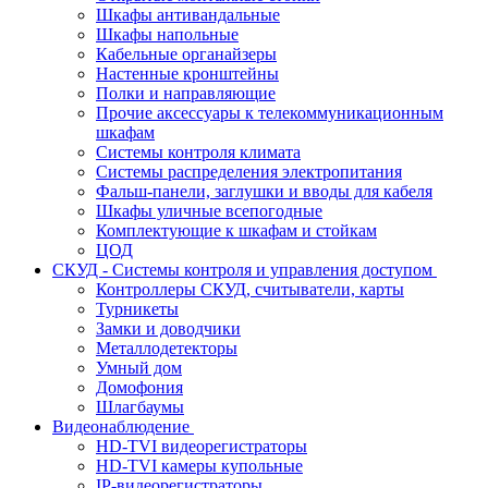
Шкафы антивандальные
Шкафы напольные
Кабельные органайзеры
Настенные кронштейны
Полки и направляющие
Прочие аксессуары к телекоммуникационным
шкафам
Системы контроля климата
Системы распределения электропитания
Фальш-панели, заглушки и вводы для кабеля
Шкафы уличные всепогодные
Комплектующие к шкафам и стойкам
ЦОД
СКУД - Системы контроля и управления доступом
Контроллеры СКУД, считыватели, карты
Турникеты
Замки и доводчики
Металлодетекторы
Умный дом
Домофония
Шлагбаумы
Видеонаблюдение
HD-TVI видеорегистраторы
HD-TVI камеры купольные
IP-видеорегистраторы