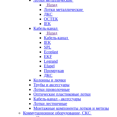
Лотки металлические
Назад
Лотки металлические
ДКС
ОСТЕК
IEK
Кабель-канал
Назад
Кабель-канал
IEK
SPL
Ecoplast
EKF
Legrand
Efapel
Промрукав
ДКС
Колонны и лючки
Трубы и аксессуары
Лотки проволочные
Оптические пластиковые лотки
Кабель-канал - аксессуары
Лотки лестничные
Монтажные компоненты лотков и метизы
Коммутационное оборудование, СКС