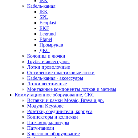
IEK
Кабель-канал
IEK
SPL
Ecoplast
EKF
Legrand
Efapel
Промрукав
ДКС
Колонны и лючки
Трубы и аксессуары
Лотки проволочные
Оптические пластиковые лотки
Кабель-канал - аксессуары
Лотки лестничные
Монтажные компоненты лотков и метизы
Коммутационное оборудование, СКС
Вставки и рамки Mosaic, Brava и др.
Модули Keystone
Розетки, соединители, корпуса
Коннекторы и колпачки
Патч-корды, шнуры
Патч-панели
Кроссовое оборудование