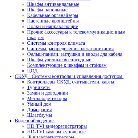
Шкафы антивандальные
Шкафы напольные
Кабельные органайзеры
Настенные кронштейны
Полки и направляющие
Прочие аксессуары к телекоммуникационным
шкафам
Системы контроля климата
Системы распределения электропитания
Фальш-панели, заглушки и вводы для кабеля
Шкафы уличные всепогодные
Комплектующие к шкафам и стойкам
ЦОД
СКУД - Системы контроля и управления доступом
Контроллеры СКУД, считыватели, карты
Турникеты
Замки и доводчики
Металлодетекторы
Умный дом
Домофония
Шлагбаумы
Видеонаблюдение
HD-TVI видеорегистраторы
HD-TVI камеры купольные
IP-видеорегистраторы