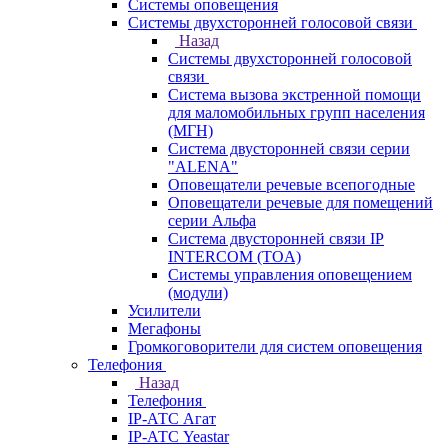
Системы оповещения
Системы двухсторонней голосовой связи
Назад
Системы двухсторонней голосовой
связи
Система вызова экстренной помощи
для маломобильных групп населения
(МГН)
Система двусторонней связи серии
"ALENA"
Оповещатели речевые всепогодные
Оповещатели речевые для помещений
серии Альфа
Система двусторонней связи IP
INTERCOM (TOA)
Системы управления оповещением
(модули)
Усилители
Мегафоны
Громкоговорители для систем оповещения
Телефония
Назад
Телефония
IP-АТС Агат
IP-АТС Yeastar