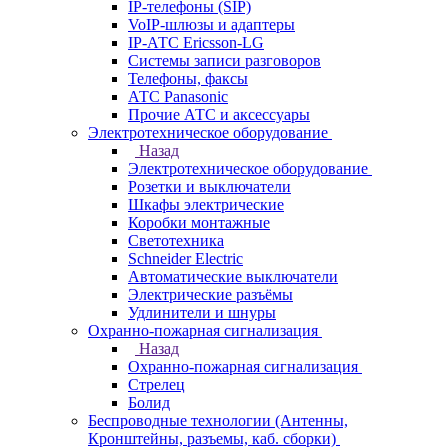
IP-телефоны (SIP)
VoIP-шлюзы и адаптеры
IP-АТС Ericsson-LG
Системы записи разговоров
Телефоны, факсы
АТС Panasonic
Прочие АТС и аксессуары
Электротехническое оборудование
Назад
Электротехническое оборудование
Розетки и выключатели
Шкафы электрические
Коробки монтажные
Светотехника
Schneider Electric
Автоматические выключатели
Электрические разъёмы
Удлинители и шнуры
Охранно-пожарная сигнализация
Назад
Охранно-пожарная сигнализация
Стрелец
Болид
Беспроводные технологии (Антенны,
Кронштейны, разъемы, каб. сборки)