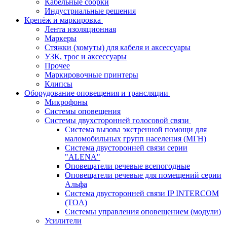
Кабельные сборки
Индустриальные решения
Крепёж и маркировка
Лента изоляционная
Маркеры
Стяжки (хомуты) для кабеля и аксессуары
УЗК, трос и аксессуары
Прочее
Маркировочные принтеры
Клипсы
Оборудование оповещения и трансляции
Микрофоны
Системы оповещения
Системы двухсторонней голосовой связи
Система вызова экстренной помощи для
маломобильных групп населения (МГН)
Система двусторонней связи серии
"ALENA"
Оповещатели речевые всепогодные
Оповещатели речевые для помещений серии
Альфа
Система двусторонней связи IP INTERCOM
(TOA)
Системы управления оповещением (модули)
Усилители