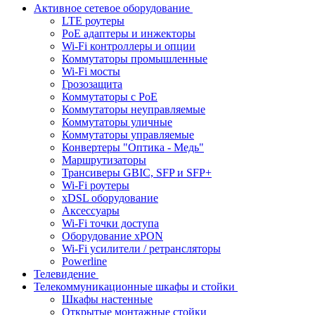
Активное сетевое оборудование
LTE роутеры
PoE адаптеры и инжекторы
Wi-Fi контроллеры и опции
Коммутаторы промышленные
Wi-Fi мосты
Грозозащита
Коммутаторы c PoE
Коммутаторы неуправляемые
Коммутаторы уличные
Коммутаторы управляемые
Конвертеры "Оптика - Медь"
Маршрутизаторы
Трансиверы GBIC, SFP и SFP+
Wi-Fi роутеры
xDSL оборудование
Аксессуары
Wi-Fi точки доступа
Оборудование хPON
Wi-Fi усилители / ретрансляторы
Powerline
Телевидение
Телекоммуникационные шкафы и стойки
Шкафы настенные
Открытые монтажные стойки