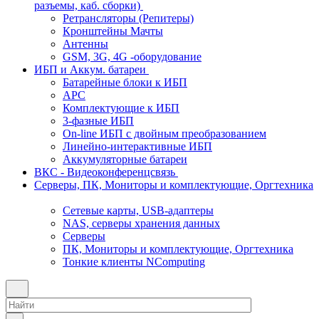
разъемы, каб. сборки)
Ретрансляторы (Репитеры)
Кронштейны Мачты
Антенны
GSM, 3G, 4G -оборудование
ИБП и Аккум. батареи
Батарейные блоки к ИБП
APC
Комплектующие к ИБП
3-фазные ИБП
On-line ИБП с двойным преобразованием
Линейно-интерактивные ИБП
Аккумуляторные батареи
ВКС - Видеоконференцсвязь
Серверы, ПК, Мониторы и комплектующие, Оргтехника
Сетевые карты, USB-адаптеры
NAS, серверы хранения данных
Серверы
ПК, Мониторы и комплектующие, Оргтехника
Тонкие клиенты NComputing