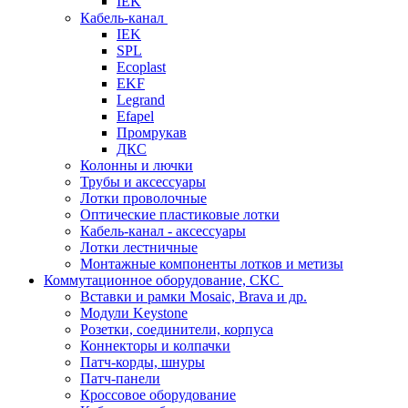
IEK
Кабель-канал
IEK
SPL
Ecoplast
EKF
Legrand
Efapel
Промрукав
ДКС
Колонны и лючки
Трубы и аксессуары
Лотки проволочные
Оптические пластиковые лотки
Кабель-канал - аксессуары
Лотки лестничные
Монтажные компоненты лотков и метизы
Коммутационное оборудование, СКС
Вставки и рамки Mosaic, Brava и др.
Модули Keystone
Розетки, соединители, корпуса
Коннекторы и колпачки
Патч-корды, шнуры
Патч-панели
Кроссовое оборудование