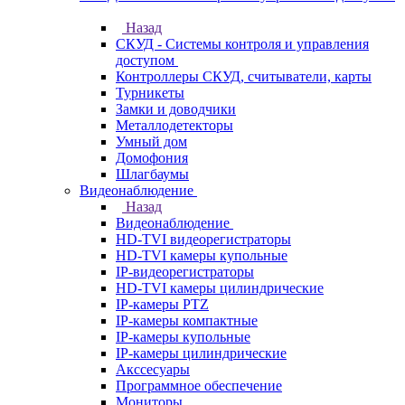
Назад
СКУД - Системы контроля и управления
доступом
Контроллеры СКУД, считыватели, карты
Турникеты
Замки и доводчики
Металлодетекторы
Умный дом
Домофония
Шлагбаумы
Видеонаблюдение
Назад
Видеонаблюдение
HD-TVI видеорегистраторы
HD-TVI камеры купольные
IP-видеорегистраторы
HD-TVI камеры цилиндрические
IP-камеры PTZ
IP-камеры компактные
IP-камеры купольные
IP-камеры цилиндрические
Акссесуары
Программное обеспечение
Мониторы