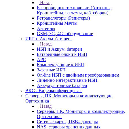
Назад
Беспроводные технологии (Антенны,
Кронштейны, разъемы, каб. сборки)
Ретрансляторы (Репитеры)
Кронштейны Мачты
Антенны
GSM, 3G, 4G -оборудование
ИБП и Аккум. батареи
Назад
ИБП и Аккум. батареи
Батарейные блоки к ИБП
APC
Комплектующие к ИБП
3-фазные ИБП
On-line ИБП с двойным преобразованием
Линейно-интерактивные ИБП
Аккумуляторные батареи
ВКС - Видеоконференцсвязь
Серверы, ПК, Мониторы и комплектующие,
Оргтехника
Назад
Серверы, ПК, Мониторы и комплектующие,
Оргтехника
Сетевые карты, USB-адаптеры
NAS, серверы хранения данных