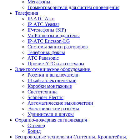
Мегафоны
Громкоговорители для систем оповещения
Телефония
IP-АТС Агат
IP-АТС Yeastar
IP-телефоны (SIP)
VoIP-шлюзы и адаптеры
IP-АТС Ericsson-LG
Системы записи разговоров
Телефоны, факсы
АТС Panasonic
Прочие АТС и аксессуары
Электротехническое оборудование
Розетки и выключатели
Шкафы электрические
Коробки монтажные
Светотехника
Schneider Electric
Автоматические выключатели
Электрические разъёмы
Удлинители и шнуры
Охранно-пожарная сигнализация
Стрелец
Болид
Беспроводные технологии (Антенны, Кронштейны,