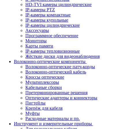
HD-TVI камеры цилиндрические
IP-камеры PTZ
IP-камеры компактные
IP-камеры купольные
IP-камеры цилиндрические
Акссесуары
Программное обеспечение
Мониторы
Карты памяти
IP-камеры тепловизионные
Жёсткие диски для видеонаблюдения
Волоконно-оптические компоненты
Волоконно-оптические патч-корды
Волоконно-оптический кабель
Кроссы оптические
Мультиплексоры
Кабельные сборки
Претерминированные решения
Оптические адаптеры и коннекторы
Пигтейлы
Крепёж для кабеля
Муфты
Расходные материалы и пр.
Инструмент и измерительные приборы
Для коаксиального кабеля