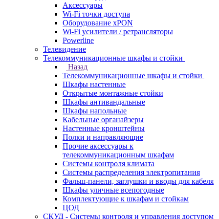
Аксессуары
Wi-Fi точки доступа
Оборудование хPON
Wi-Fi усилители / ретрансляторы
Powerline
Телевидение
Телекоммуникационные шкафы и стойки
Назад
Телекоммуникационные шкафы и стойки
Шкафы настенные
Открытые монтажные стойки
Шкафы антивандальные
Шкафы напольные
Кабельные органайзеры
Настенные кронштейны
Полки и направляющие
Прочие аксессуары к
телекоммуникационным шкафам
Системы контроля климата
Системы распределения электропитания
Фальш-панели, заглушки и вводы для кабеля
Шкафы уличные всепогодные
Комплектующие к шкафам и стойкам
ЦОД
СКУД - Системы контроля и управления доступом