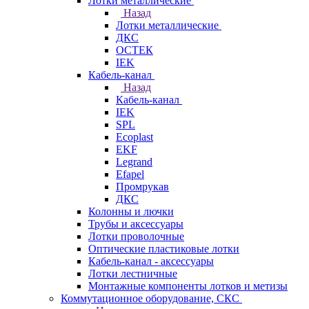
Лотки металлические
Назад
Лотки металлические
ДКС
ОСТЕК
IEK
Кабель-канал
Назад
Кабель-канал
IEK
SPL
Ecoplast
EKF
Legrand
Efapel
Промрукав
ДКС
Колонны и лючки
Трубы и аксессуары
Лотки проволочные
Оптические пластиковые лотки
Кабель-канал - аксессуары
Лотки лестничные
Монтажные компоненты лотков и метизы
Коммутационное оборудование, СКС