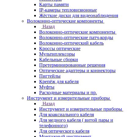
Карты памяти
IP-камеры тепловизионные
Жёсткие диски для видеонаблюдения
Волоконно-оптические компоненты
Назад
Волоконно-оптические компоненты
Волоконно-оптические патч-корды
Волоконно-оптический кабель
Кроссы оптические
Мультиплексоры
Кабельные сборки
Претерминированные решения
Оптические адаптеры и коннекторы
Пигтейлы
Крепёж для кабеля
Муфты
Расходные материалы и пр.
Инструмент и измерительные приборы
Назад
Инструмент и измерительные приборы
Для коаксиального кабеля
Для медного кабеля ( витой пары и
телефонного)
Для оптического кабеля
Монтажный инструмент