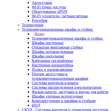
Аксессуары
Wi-Fi точки доступа
Оборудование хPON
Wi-Fi усилители / ретрансляторы
Powerline
Телевидение
Телекоммуникационные шкафы и стойки
Назад
Телекоммуникационные шкафы и стойки
Шкафы настенные
Открытые монтажные стойки
Шкафы антивандальные
Шкафы напольные
Кабельные органайзеры
Настенные кронштейны
Полки и направляющие
Прочие аксессуары к
телекоммуникационным шкафам
Системы контроля климата
Системы распределения электропитания
Фальш-панели, заглушки и вводы для кабеля
Шкафы уличные всепогодные
Комплектующие к шкафам и стойкам
ЦОД
СКУД - Системы контроля и управления доступом