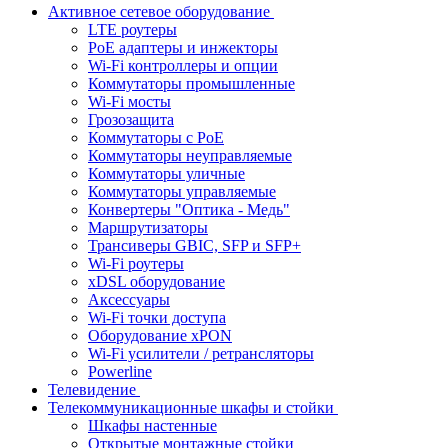
Активное сетевое оборудование
LTE роутеры
PoE адаптеры и инжекторы
Wi-Fi контроллеры и опции
Коммутаторы промышленные
Wi-Fi мосты
Грозозащита
Коммутаторы c PoE
Коммутаторы неуправляемые
Коммутаторы уличные
Коммутаторы управляемые
Конвертеры "Оптика - Медь"
Маршрутизаторы
Трансиверы GBIC, SFP и SFP+
Wi-Fi роутеры
xDSL оборудование
Аксессуары
Wi-Fi точки доступа
Оборудование хPON
Wi-Fi усилители / ретрансляторы
Powerline
Телевидение
Телекоммуникационные шкафы и стойки
Шкафы настенные
Открытые монтажные стойки