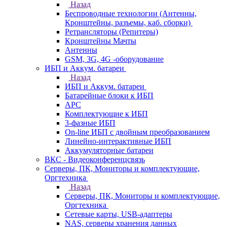
Назад
Беспроводные технологии (Антенны,
Кронштейны, разъемы, каб. сборки)
Ретрансляторы (Репитеры)
Кронштейны Мачты
Антенны
GSM, 3G, 4G -оборудование
ИБП и Аккум. батареи
Назад
ИБП и Аккум. батареи
Батарейные блоки к ИБП
APC
Комплектующие к ИБП
3-фазные ИБП
On-line ИБП с двойным преобразованием
Линейно-интерактивные ИБП
Аккумуляторные батареи
ВКС - Видеоконференцсвязь
Серверы, ПК, Мониторы и комплектующие,
Оргтехника
Назад
Серверы, ПК, Мониторы и комплектующие,
Оргтехника
Сетевые карты, USB-адаптеры
NAS, серверы хранения данных