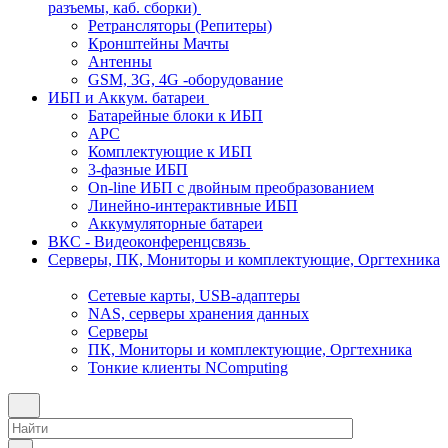
разъемы, каб. сборки)
Ретрансляторы (Репитеры)
Кронштейны Мачты
Антенны
GSM, 3G, 4G -оборудование
ИБП и Аккум. батареи
Батарейные блоки к ИБП
APC
Комплектующие к ИБП
3-фазные ИБП
On-line ИБП с двойным преобразованием
Линейно-интерактивные ИБП
Аккумуляторные батареи
ВКС - Видеоконференцсвязь
Серверы, ПК, Мониторы и комплектующие, Оргтехника
Сетевые карты, USB-адаптеры
NAS, серверы хранения данных
Серверы
ПК, Мониторы и комплектующие, Оргтехника
Тонкие клиенты NComputing