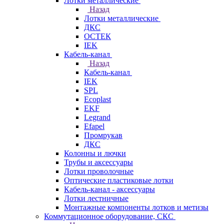
Лотки металлические
Назад
Лотки металлические
ДКС
ОСТЕК
IEK
Кабель-канал
Назад
Кабель-канал
IEK
SPL
Ecoplast
EKF
Legrand
Efapel
Промрукав
ДКС
Колонны и лючки
Трубы и аксессуары
Лотки проволочные
Оптические пластиковые лотки
Кабель-канал - аксессуары
Лотки лестничные
Монтажные компоненты лотков и метизы
Коммутационное оборудование, СКС