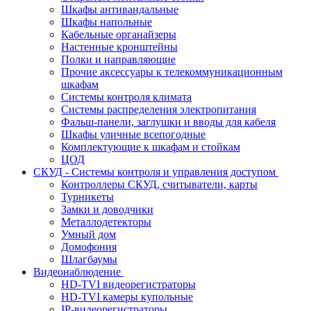
Шкафы антивандальные
Шкафы напольные
Кабельные органайзеры
Настенные кронштейны
Полки и направляющие
Прочие аксессуары к телекоммуникационным
шкафам
Системы контроля климата
Системы распределения электропитания
Фальш-панели, заглушки и вводы для кабеля
Шкафы уличные всепогодные
Комплектующие к шкафам и стойкам
ЦОД
СКУД - Системы контроля и управления доступом
Контроллеры СКУД, считыватели, карты
Турникеты
Замки и доводчики
Металлодетекторы
Умный дом
Домофония
Шлагбаумы
Видеонаблюдение
HD-TVI видеорегистраторы
HD-TVI камеры купольные
IP-видеорегистраторы