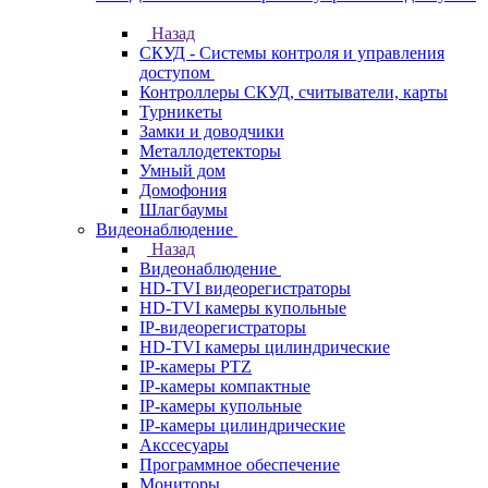
Назад
СКУД - Системы контроля и управления
доступом
Контроллеры СКУД, считыватели, карты
Турникеты
Замки и доводчики
Металлодетекторы
Умный дом
Домофония
Шлагбаумы
Видеонаблюдение
Назад
Видеонаблюдение
HD-TVI видеорегистраторы
HD-TVI камеры купольные
IP-видеорегистраторы
HD-TVI камеры цилиндрические
IP-камеры PTZ
IP-камеры компактные
IP-камеры купольные
IP-камеры цилиндрические
Акссесуары
Программное обеспечение
Мониторы