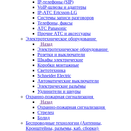
IP-телефоны (SIP)
VoIP-шлюзы и адаптеры
IP-АТС Ericsson-LG
Системы записи разговоров
Телефоны, факсы
АТС Panasonic
Прочие АТС и аксессуары
Электротехническое оборудование
Назад
Электротехническое оборудование
Розетки и выключатели
Шкафы электрические
Коробки монтажные
Светотехника
Schneider Electric
Автоматические выключатели
Электрические разъёмы
Удлинители и шнуры
Охранно-пожарная сигнализация
Назад
Охранно-пожарная сигнализация
Стрелец
Болид
Беспроводные технологии (Антенны,
Кронштейны, разъемы, каб. сборки)