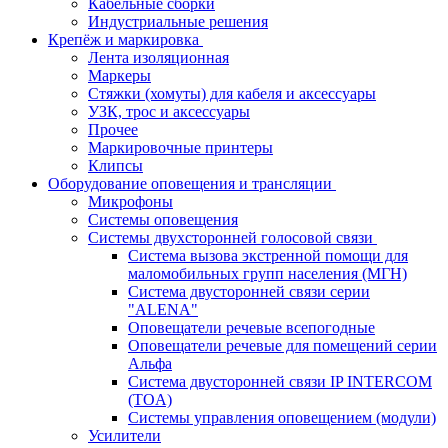
Кабельные сборки
Индустриальные решения
Крепёж и маркировка
Лента изоляционная
Маркеры
Стяжки (хомуты) для кабеля и аксессуары
УЗК, трос и аксессуары
Прочее
Маркировочные принтеры
Клипсы
Оборудование оповещения и трансляции
Микрофоны
Системы оповещения
Системы двухсторонней голосовой связи
Система вызова экстренной помощи для
маломобильных групп населения (МГН)
Система двусторонней связи серии
"ALENA"
Оповещатели речевые всепогодные
Оповещатели речевые для помещений серии
Альфа
Система двусторонней связи IP INTERCOM
(TOA)
Системы управления оповещением (модули)
Усилители