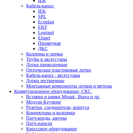
IEK
Кабель-канал
IEK
SPL
Ecoplast
EKF
Legrand
Efapel
Промрукав
ДКС
Колонны и лючки
Трубы и аксессуары
Лотки проволочные
Оптические пластиковые лотки
Кабель-канал - аксессуары
Лотки лестничные
Монтажные компоненты лотков и метизы
Коммутационное оборудование, СКС
Вставки и рамки Mosaic, Brava и др.
Модули Keystone
Розетки, соединители, корпуса
Коннекторы и колпачки
Патч-корды, шнуры
Патч-панели
Кроссовое оборудование