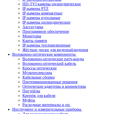
HD-TVI камеры цилиндрические
IP-камеры PTZ
IP-камеры компактные
IP-камеры купольные
IP-камеры цилиндрические
Акссесуары
Программное обеспечение
Мониторы
Карты памяти
IP-камеры тепловизионные
Жёсткие диски для видеонаблюдения
Волоконно-оптические компоненты
Волоконно-оптические патч-корды
Волоконно-оптический кабель
Кроссы оптические
Мультиплексоры
Кабельные сборки
Претерминированные решения
Оптические адаптеры и коннекторы
Пигтейлы
Крепёж для кабеля
Муфты
Расходные материалы и пр.
Инструмент и измерительные приборы
Для коаксиального кабеля