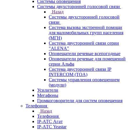
Системы оповещения
Системы двухсторонней голосовой связи
Назад
Системы двухсторонней голосовой
связи
Система вызова экстренной помощи
для маломобильных групп населения
(МГН)
Система двусторонней связи серии
"ALENA"
Оповещатели речевые всепогодные
Оповещатели речевые для помещений
серии Альфа
Система двусторонней связи IP
INTERCOM (TOA)
Системы управления оповещением
(модули)
Усилители
Мегафоны
Громкоговорители для систем оповещения
Телефония
Назад
Телефония
IP-АТС Агат
IP-АТС Yeastar