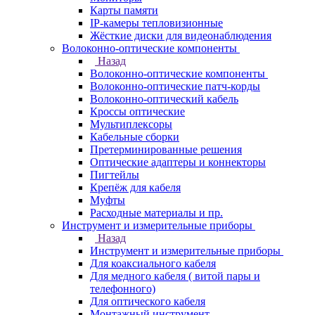
Карты памяти
IP-камеры тепловизионные
Жёсткие диски для видеонаблюдения
Волоконно-оптические компоненты
Назад
Волоконно-оптические компоненты
Волоконно-оптические патч-корды
Волоконно-оптический кабель
Кроссы оптические
Мультиплексоры
Кабельные сборки
Претерминированные решения
Оптические адаптеры и коннекторы
Пигтейлы
Крепёж для кабеля
Муфты
Расходные материалы и пр.
Инструмент и измерительные приборы
Назад
Инструмент и измерительные приборы
Для коаксиального кабеля
Для медного кабеля ( витой пары и
телефонного)
Для оптического кабеля
Монтажный инструмент