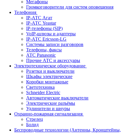
Мегафоны
Громкоговорители для систем оповещения
Телефония
IP-АТС Агат
IP-АТС Yeastar
IP-телефоны (SIP)
VoIP-шлюзы и адаптеры
IP-АТС Ericsson-LG
Системы записи разговоров
Телефоны, факсы
АТС Panasonic
Прочие АТС и аксессуары
Электротехническое оборудование
Розетки и выключатели
Шкафы электрические
Коробки монтажные
Светотехника
Schneider Electric
Автоматические выключатели
Электрические разъёмы
Удлинители и шнуры
Охранно-пожарная сигнализация
Стрелец
Болид
Беспроводные технологии (Антенны, Кронштейны,