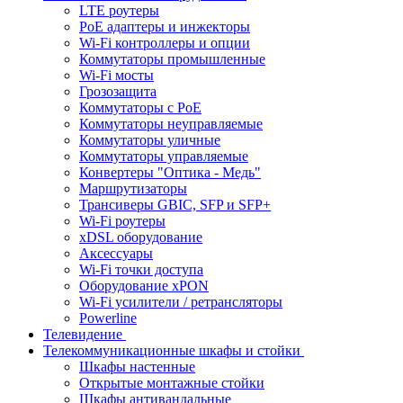
LTE роутеры
PoE адаптеры и инжекторы
Wi-Fi контроллеры и опции
Коммутаторы промышленные
Wi-Fi мосты
Грозозащита
Коммутаторы c PoE
Коммутаторы неуправляемые
Коммутаторы уличные
Коммутаторы управляемые
Конвертеры "Оптика - Медь"
Маршрутизаторы
Трансиверы GBIC, SFP и SFP+
Wi-Fi роутеры
xDSL оборудование
Аксессуары
Wi-Fi точки доступа
Оборудование хPON
Wi-Fi усилители / ретрансляторы
Powerline
Телевидение
Телекоммуникационные шкафы и стойки
Шкафы настенные
Открытые монтажные стойки
Шкафы антивандальные