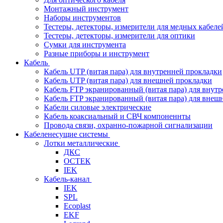
Монтажный инструмент
Наборы инструментов
Тестеры, детекторы, измерители для медных кабеле
Тестеры, детекторы, измерители для оптики
Сумки для инструмента
Разные приборы и инструмент
Кабель
Кабель UTP (витая пара) для внутренней прокладки
Кабель UTP (витая пара) для внешней прокладки
Кабель FTP экранированный (витая пара) для внут
Кабель FTP экранированный (витая пара) для внеш
Кабели силовые электрические
Кабель коаксиальный и СВЧ компоненнты
Провода связи, охранно-пожарной сигнализации
Кабеленесущие системы
Лотки металлические
ДКС
ОСТЕК
IEK
Кабель-канал
IEK
SPL
Ecoplast
EKF