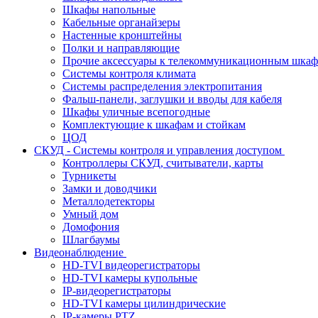
Шкафы напольные
Кабельные органайзеры
Настенные кронштейны
Полки и направляющие
Прочие аксессуары к телекоммуникационным шка
Системы контроля климата
Системы распределения электропитания
Фальш-панели, заглушки и вводы для кабеля
Шкафы уличные всепогодные
Комплектующие к шкафам и стойкам
ЦОД
СКУД - Системы контроля и управления доступом
Контроллеры СКУД, считыватели, карты
Турникеты
Замки и доводчики
Металлодетекторы
Умный дом
Домофония
Шлагбаумы
Видеонаблюдение
HD-TVI видеорегистраторы
HD-TVI камеры купольные
IP-видеорегистраторы
HD-TVI камеры цилиндрические
IP-камеры PTZ