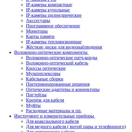
IP-камеры компактные
IP-камеры купольные
IP-камеры цилиндрические
Акссесуары
Программное обеспечение
Мониторы
Карты памяти
IP-камеры тепловизионные
Жёсткие диски для видеонаблюдения
Волоконно-оптические компоненты
Волоконно-оптические патч-корды
Волоконно-оптический кабель
Кроссы оптические
Мультиплексоры
Кабельные сборки
Претерминированные решения
Оптические адаптеры и коннекторы
Пигтейлы
Крепёж для кабеля
Муфты
Расходные материалы и пр.
Инструмент и измерительные приборы
Для коаксиального кабеля
Для медного кабеля ( витой пары и телефонного)
Для оптического кабеля