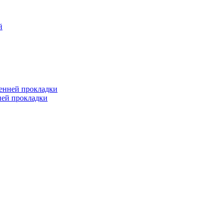
й
ренней прокладки
ней прокладки