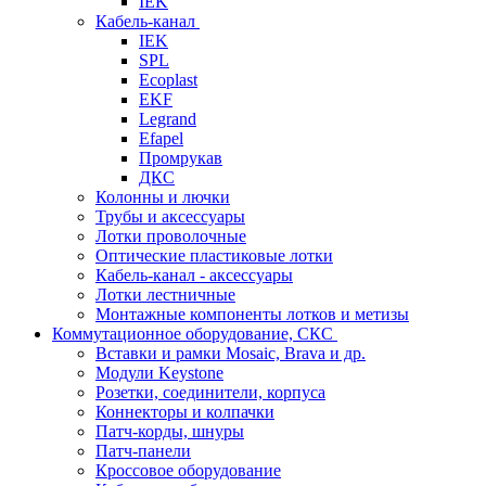
IEK
Кабель-канал
IEK
SPL
Ecoplast
EKF
Legrand
Efapel
Промрукав
ДКС
Колонны и лючки
Трубы и аксессуары
Лотки проволочные
Оптические пластиковые лотки
Кабель-канал - аксессуары
Лотки лестничные
Монтажные компоненты лотков и метизы
Коммутационное оборудование, СКС
Вставки и рамки Mosaic, Brava и др.
Модули Keystone
Розетки, соединители, корпуса
Коннекторы и колпачки
Патч-корды, шнуры
Патч-панели
Кроссовое оборудование