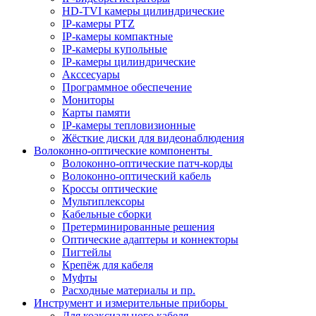
HD-TVI камеры цилиндрические
IP-камеры PTZ
IP-камеры компактные
IP-камеры купольные
IP-камеры цилиндрические
Акссесуары
Программное обеспечение
Мониторы
Карты памяти
IP-камеры тепловизионные
Жёсткие диски для видеонаблюдения
Волоконно-оптические компоненты
Волоконно-оптические патч-корды
Волоконно-оптический кабель
Кроссы оптические
Мультиплексоры
Кабельные сборки
Претерминированные решения
Оптические адаптеры и коннекторы
Пигтейлы
Крепёж для кабеля
Муфты
Расходные материалы и пр.
Инструмент и измерительные приборы
Для коаксиального кабеля