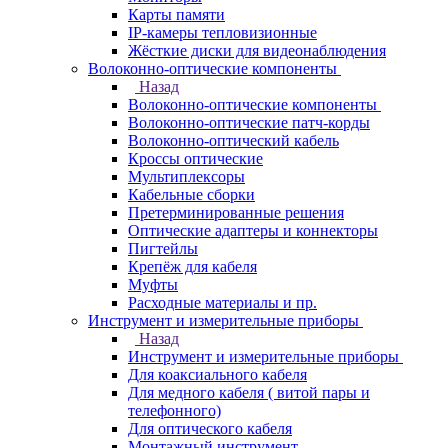
Карты памяти
IP-камеры тепловизионные
Жёсткие диски для видеонаблюдения
Волоконно-оптические компоненты
Назад
Волоконно-оптические компоненты
Волоконно-оптические патч-корды
Волоконно-оптический кабель
Кроссы оптические
Мультиплексоры
Кабельные сборки
Претерминированные решения
Оптические адаптеры и коннекторы
Пигтейлы
Крепёж для кабеля
Муфты
Расходные материалы и пр.
Инструмент и измерительные приборы
Назад
Инструмент и измерительные приборы
Для коаксиального кабеля
Для медного кабеля ( витой пары и
телефонного)
Для оптического кабеля
Монтажный инструмент