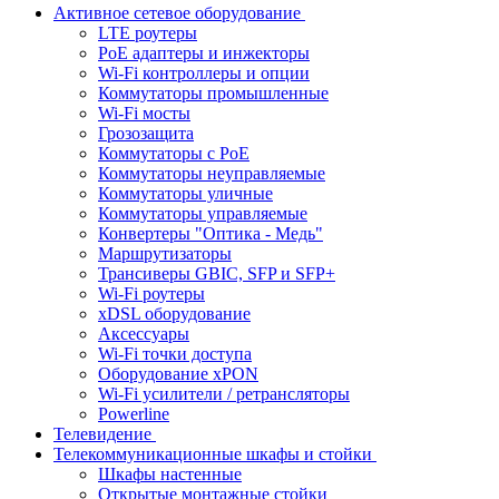
Активное сетевое оборудование
LTE роутеры
PoE адаптеры и инжекторы
Wi-Fi контроллеры и опции
Коммутаторы промышленные
Wi-Fi мосты
Грозозащита
Коммутаторы c PoE
Коммутаторы неуправляемые
Коммутаторы уличные
Коммутаторы управляемые
Конвертеры "Оптика - Медь"
Маршрутизаторы
Трансиверы GBIC, SFP и SFP+
Wi-Fi роутеры
xDSL оборудование
Аксессуары
Wi-Fi точки доступа
Оборудование хPON
Wi-Fi усилители / ретрансляторы
Powerline
Телевидение
Телекоммуникационные шкафы и стойки
Шкафы настенные
Открытые монтажные стойки