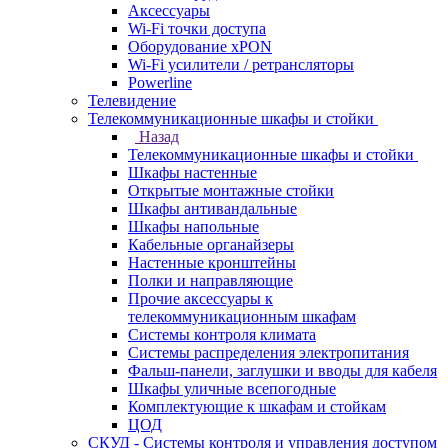
Аксессуары
Wi-Fi точки доступа
Оборудование хPON
Wi-Fi усилители / ретрансляторы
Powerline
Телевидение
Телекоммуникационные шкафы и стойки
Назад
Телекоммуникационные шкафы и стойки
Шкафы настенные
Открытые монтажные стойки
Шкафы антивандальные
Шкафы напольные
Кабельные органайзеры
Настенные кронштейны
Полки и направляющие
Прочие аксессуары к
телекоммуникационным шкафам
Системы контроля климата
Системы распределения электропитания
Фальш-панели, заглушки и вводы для кабеля
Шкафы уличные всепогодные
Комплектующие к шкафам и стойкам
ЦОД
СКУД - Системы контроля и управления доступом