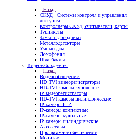
Назад
СКУД - Системы контроля и управления
доступом
Контроллеры СКУД, считыватели, карты
Турникеты
Замки и доводчики
Металлодетекторы
Умный дом
Домофония
Шлагбаумы
Видеонаблюдение
Назад
Видеонаблюдение
HD-TVI видеорегистраторы
HD-TVI камеры купольные
IP-видеорегистраторы
HD-TVI камеры цилиндрические
IP-камеры PTZ
IP-камеры компактные
IP-камеры купольные
IP-камеры цилиндрические
Акссесуары
Программное обеспечение
Мониторы