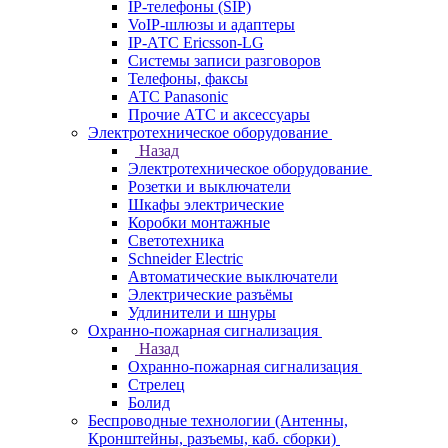
IP-телефоны (SIP)
VoIP-шлюзы и адаптеры
IP-АТС Ericsson-LG
Системы записи разговоров
Телефоны, факсы
АТС Panasonic
Прочие АТС и аксессуары
Электротехническое оборудование
Назад
Электротехническое оборудование
Розетки и выключатели
Шкафы электрические
Коробки монтажные
Светотехника
Schneider Electric
Автоматические выключатели
Электрические разъёмы
Удлинители и шнуры
Охранно-пожарная сигнализация
Назад
Охранно-пожарная сигнализация
Стрелец
Болид
Беспроводные технологии (Антенны,
Кронштейны, разъемы, каб. сборки)