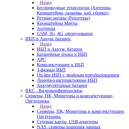
Назад
Беспроводные технологии (Антенны,
Кронштейны, разъемы, каб. сборки)
Ретрансляторы (Репитеры)
Кронштейны Мачты
Антенны
GSM, 3G, 4G -оборудование
ИБП и Аккум. батареи
Назад
ИБП и Аккум. батареи
Батарейные блоки к ИБП
APC
Комплектующие к ИБП
3-фазные ИБП
On-line ИБП с двойным преобразованием
Линейно-интерактивные ИБП
Аккумуляторные батареи
ВКС - Видеоконференцсвязь
Серверы, ПК, Мониторы и комплектующие,
Оргтехника
Назад
Серверы, ПК, Мониторы и комплектующие,
Оргтехника
Сетевые карты, USB-адаптеры
NAS, серверы хранения данных