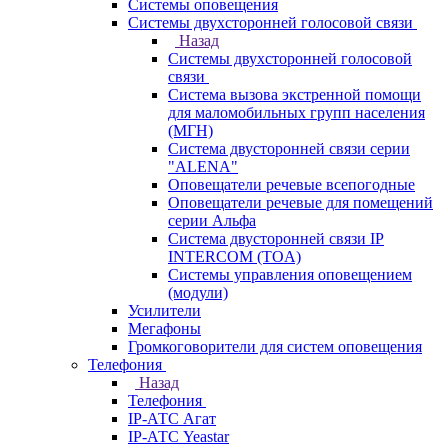
Системы оповещения
Системы двухсторонней голосовой связи
Назад
Системы двухсторонней голосовой
связи
Система вызова экстренной помощи
для маломобильных групп населения
(МГН)
Система двусторонней связи серии
"ALENA"
Оповещатели речевые всепогодные
Оповещатели речевые для помещений
серии Альфа
Система двусторонней связи IP
INTERCOM (TOA)
Системы управления оповещением
(модули)
Усилители
Мегафоны
Громкоговорители для систем оповещения
Телефония
Назад
Телефония
IP-АТС Агат
IP-АТС Yeastar