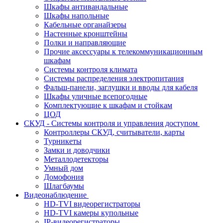
Шкафы антивандальные
Шкафы напольные
Кабельные органайзеры
Настенные кронштейны
Полки и направляющие
Прочие аксессуары к телекоммуникационным
шкафам
Системы контроля климата
Системы распределения электропитания
Фальш-панели, заглушки и вводы для кабеля
Шкафы уличные всепогодные
Комплектующие к шкафам и стойкам
ЦОД
СКУД - Системы контроля и управления доступом
Контроллеры СКУД, считыватели, карты
Турникеты
Замки и доводчики
Металлодетекторы
Умный дом
Домофония
Шлагбаумы
Видеонаблюдение
HD-TVI видеорегистраторы
HD-TVI камеры купольные
IP-видеорегистраторы