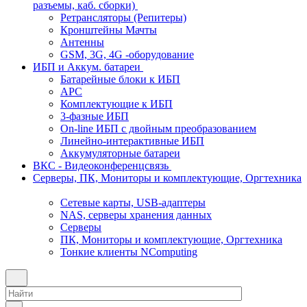
разъемы, каб. сборки)
Ретрансляторы (Репитеры)
Кронштейны Мачты
Антенны
GSM, 3G, 4G -оборудование
ИБП и Аккум. батареи
Батарейные блоки к ИБП
APC
Комплектующие к ИБП
3-фазные ИБП
On-line ИБП с двойным преобразованием
Линейно-интерактивные ИБП
Аккумуляторные батареи
ВКС - Видеоконференцсвязь
Серверы, ПК, Мониторы и комплектующие, Оргтехника
Сетевые карты, USB-адаптеры
NAS, серверы хранения данных
Серверы
ПК, Мониторы и комплектующие, Оргтехника
Тонкие клиенты NComputing