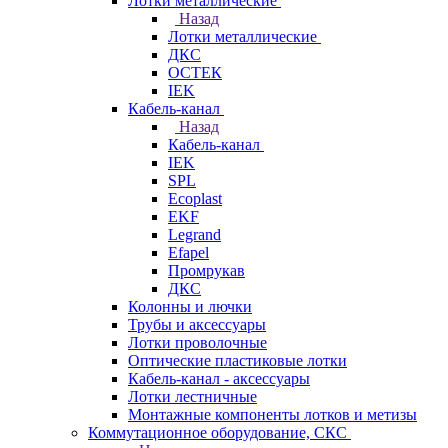
Лотки металлические
Назад
Лотки металлические
ДКС
ОСТЕК
IEK
Кабель-канал
Назад
Кабель-канал
IEK
SPL
Ecoplast
EKF
Legrand
Efapel
Промрукав
ДКС
Колонны и лючки
Трубы и аксессуары
Лотки проволочные
Оптические пластиковые лотки
Кабель-канал - аксессуары
Лотки лестничные
Монтажные компоненты лотков и метизы
Коммутационное оборудование, СКС