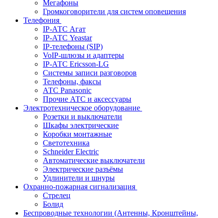
Мегафоны
Громкоговорители для систем оповещения
Телефония
IP-АТС Агат
IP-АТС Yeastar
IP-телефоны (SIP)
VoIP-шлюзы и адаптеры
IP-АТС Ericsson-LG
Системы записи разговоров
Телефоны, факсы
АТС Panasonic
Прочие АТС и аксессуары
Электротехническое оборудование
Розетки и выключатели
Шкафы электрические
Коробки монтажные
Светотехника
Schneider Electric
Автоматические выключатели
Электрические разъёмы
Удлинители и шнуры
Охранно-пожарная сигнализация
Стрелец
Болид
Беспроводные технологии (Антенны, Кронштейны,