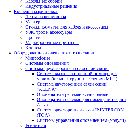
Кабельные сборки
Индустриальные решения
Крепёж и маркировка
Лента изоляционная
Маркеры
Стяжки (хомуты) для кабеля и аксессуары
УЗК, трос и аксессуары
Прочее
Маркировочные принтеры
Клипсы
Оборудование оповещения и трансляции
Микрофоны
Системы оповещения
Системы двухсторонней голосовой связи
Система вызова экстренной помощи для
маломобильных групп населения (МГН)
Система двусторонней связи серии
"ALENA"
Оповещатели речевые всепогодные
Оповещатели речевые для помещений серии
Альфа
Система двусторонней связи IP INTERCOM
(TOA)
Системы управления оповещением (модули)
Усилители