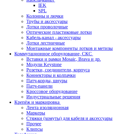
IEK
SPL
Колонны и лючки
Трубы и аксессуары
Лотки проволочные
Оптические пластиковые лотки
Кабель-канал - аксессуары
Лотки лестничные
Монтажные компоненты лотков и метизы
Коммутационное оборудование, СКС
Вставки и рамки Mosaic, Brava и др.
Модули Keystone
Розетки, соединители, корпуса
Коннекторы и колпачки
Патч-корды, шнуры
Патч-панели
Кроссовое оборудование
Индустриальные решения
Крепёж и маркировка
Лента изоляционная
Маркеры
Стяжки (хомуты) для кабеля и аксессуары
Прочее
Клипсы