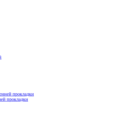
й
ренней прокладки
ней прокладки