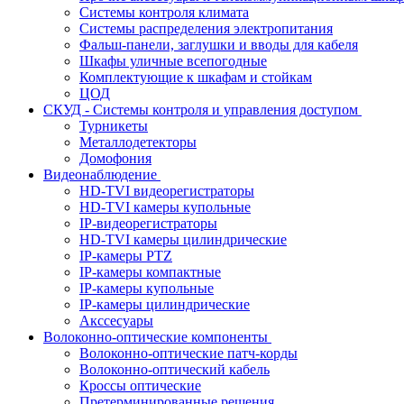
Системы контроля климата
Системы распределения электропитания
Фальш-панели, заглушки и вводы для кабеля
Шкафы уличные всепогодные
Комплектующие к шкафам и стойкам
ЦОД
СКУД - Системы контроля и управления доступом
Турникеты
Металлодетекторы
Домофония
Видеонаблюдение
HD-TVI видеорегистраторы
HD-TVI камеры купольные
IP-видеорегистраторы
HD-TVI камеры цилиндрические
IP-камеры PTZ
IP-камеры компактные
IP-камеры купольные
IP-камеры цилиндрические
Акссесуары
Волоконно-оптические компоненты
Волоконно-оптические патч-корды
Волоконно-оптический кабель
Кроссы оптические
Претерминированные решения