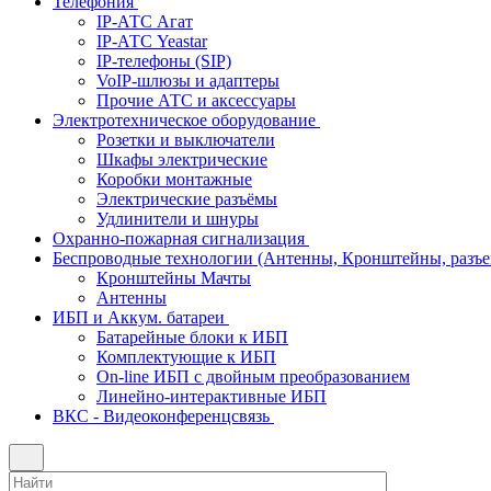
Телефония
IP-АТС Агат
IP-АТС Yeastar
IP-телефоны (SIP)
VoIP-шлюзы и адаптеры
Прочие АТС и аксессуары
Электротехническое оборудование
Розетки и выключатели
Шкафы электрические
Коробки монтажные
Электрические разъёмы
Удлинители и шнуры
Охранно-пожарная сигнализация
Беспроводные технологии (Антенны, Кронштейны, разъем
Кронштейны Мачты
Антенны
ИБП и Аккум. батареи
Батарейные блоки к ИБП
Комплектующие к ИБП
On-line ИБП с двойным преобразованием
Линейно-интерактивные ИБП
ВКС - Видеоконференцсвязь