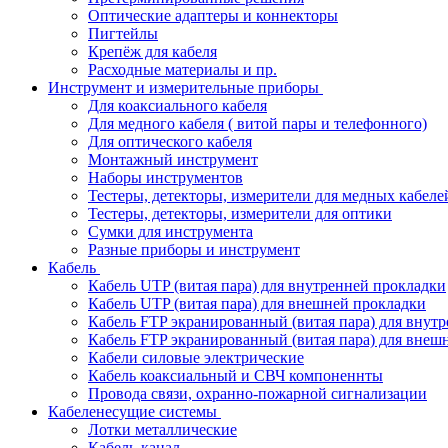
Оптические адаптеры и коннекторы
Пигтейлы
Крепёж для кабеля
Расходные материалы и пр.
Инструмент и измерительные приборы
Для коаксиального кабеля
Для медного кабеля ( витой пары и телефонного)
Для оптического кабеля
Монтажный инструмент
Наборы инструментов
Тестеры, детекторы, измерители для медных кабеле
Тестеры, детекторы, измерители для оптики
Сумки для инструмента
Разные приборы и инструмент
Кабель
Кабель UTP (витая пара) для внутренней прокладки
Кабель UTP (витая пара) для внешней прокладки
Кабель FTP экранированный (витая пара) для внут
Кабель FTP экранированный (витая пара) для внеш
Кабели силовые электрические
Кабель коаксиальный и СВЧ компоненнты
Провода связи, охранно-пожарной сигнализации
Кабеленесущие системы
Лотки металлические
Кабель-канал