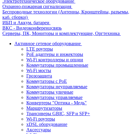
Электротехническое оборудование
Охранно-пожарная сигнализация
Беспроводные технологии (Антенны, Кронштейны, разъемы,
каб. сборки)
ИБП и Аккум. батареи
ВКС - Видеоконференцсвязь
Серверы, ПК, Мониторы и комплектующие, Оргтехника
Активное сетевое оборудование
LTE роутеры
PoE адаптеры и инжекторы
Wi-Fi контроллеры и опции
Коммутаторы промышленные
Wi-Fi мосты
Грозозащита
Коммутаторы c PoE
Коммутаторы неуправляемые
Коммутаторы уличные
Коммутаторы управляемые
Конвертеры "Оптика - Медь"
Маршрутизаторы
Трансиверы GBIC, SFP и SFP+
Wi-Fi роутеры
xDSL оборудование
Аксессуары