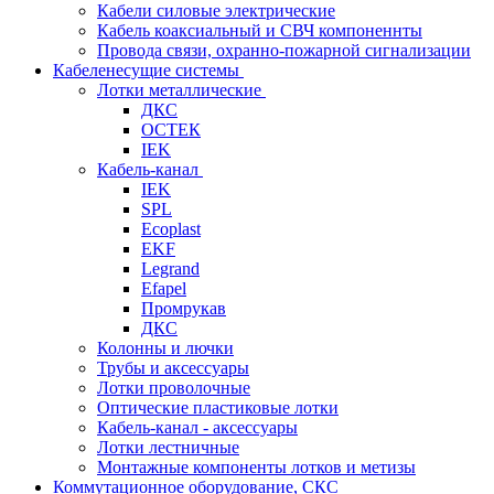
Кабели силовые электрические
Кабель коаксиальный и СВЧ компоненнты
Провода связи, охранно-пожарной сигнализации
Кабеленесущие системы
Лотки металлические
ДКС
ОСТЕК
IEK
Кабель-канал
IEK
SPL
Ecoplast
EKF
Legrand
Efapel
Промрукав
ДКС
Колонны и лючки
Трубы и аксессуары
Лотки проволочные
Оптические пластиковые лотки
Кабель-канал - аксессуары
Лотки лестничные
Монтажные компоненты лотков и метизы
Коммутационное оборудование, СКС