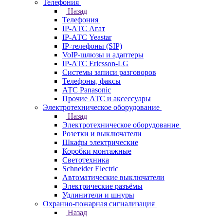
Телефония
Назад
Телефония
IP-АТС Агат
IP-АТС Yeastar
IP-телефоны (SIP)
VoIP-шлюзы и адаптеры
IP-АТС Ericsson-LG
Системы записи разговоров
Телефоны, факсы
АТС Panasonic
Прочие АТС и аксессуары
Электротехническое оборудование
Назад
Электротехническое оборудование
Розетки и выключатели
Шкафы электрические
Коробки монтажные
Светотехника
Schneider Electric
Автоматические выключатели
Электрические разъёмы
Удлинители и шнуры
Охранно-пожарная сигнализация
Назад