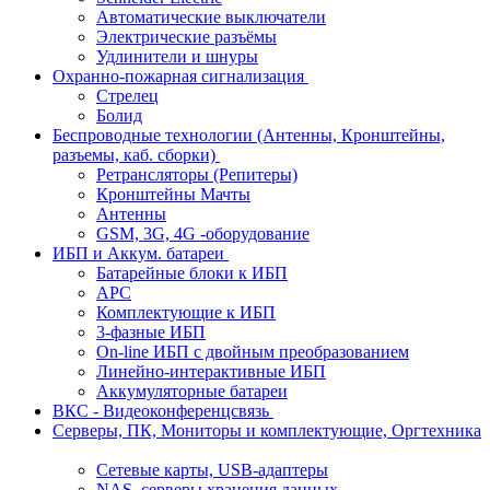
Автоматические выключатели
Электрические разъёмы
Удлинители и шнуры
Охранно-пожарная сигнализация
Стрелец
Болид
Беспроводные технологии (Антенны, Кронштейны,
разъемы, каб. сборки)
Ретрансляторы (Репитеры)
Кронштейны Мачты
Антенны
GSM, 3G, 4G -оборудование
ИБП и Аккум. батареи
Батарейные блоки к ИБП
APC
Комплектующие к ИБП
3-фазные ИБП
On-line ИБП с двойным преобразованием
Линейно-интерактивные ИБП
Аккумуляторные батареи
ВКС - Видеоконференцсвязь
Серверы, ПК, Мониторы и комплектующие, Оргтехника
Сетевые карты, USB-адаптеры
NAS, серверы хранения данных