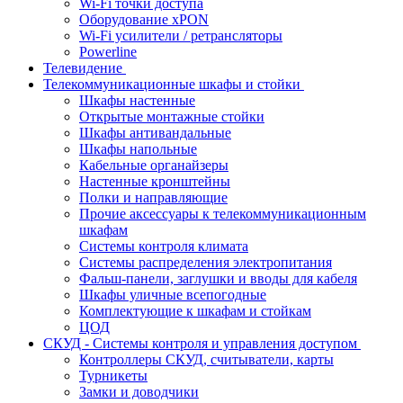
Wi-Fi точки доступа
Оборудование хPON
Wi-Fi усилители / ретрансляторы
Powerline
Телевидение
Телекоммуникационные шкафы и стойки
Шкафы настенные
Открытые монтажные стойки
Шкафы антивандальные
Шкафы напольные
Кабельные органайзеры
Настенные кронштейны
Полки и направляющие
Прочие аксессуары к телекоммуникационным
шкафам
Системы контроля климата
Системы распределения электропитания
Фальш-панели, заглушки и вводы для кабеля
Шкафы уличные всепогодные
Комплектующие к шкафам и стойкам
ЦОД
СКУД - Системы контроля и управления доступом
Контроллеры СКУД, считыватели, карты
Турникеты
Замки и доводчики