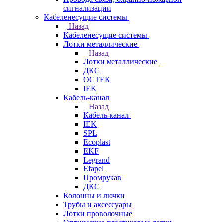
сигнализации
Кабеленесущие системы
Назад
Кабеленесущие системы
Лотки металлические
Назад
Лотки металлические
ДКС
ОСТЕК
IEK
Кабель-канал
Назад
Кабель-канал
IEK
SPL
Ecoplast
EKF
Legrand
Efapel
Промрукав
ДКС
Колонны и лючки
Трубы и аксессуары
Лотки проволочные