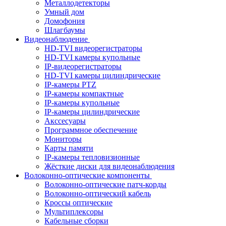
Металлодетекторы
Умный дом
Домофония
Шлагбаумы
Видеонаблюдение
HD-TVI видеорегистраторы
HD-TVI камеры купольные
IP-видеорегистраторы
HD-TVI камеры цилиндрические
IP-камеры PTZ
IP-камеры компактные
IP-камеры купольные
IP-камеры цилиндрические
Акссесуары
Программное обеспечение
Мониторы
Карты памяти
IP-камеры тепловизионные
Жёсткие диски для видеонаблюдения
Волоконно-оптические компоненты
Волоконно-оптические патч-корды
Волоконно-оптический кабель
Кроссы оптические
Мультиплексоры
Кабельные сборки