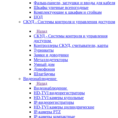
Фальш-панели, заглушки и вводы для кабеля
Шкафы уличные всепогодные
Комплектующие к шкафам и стойкам
ЦОД
СКУД - Системы контроля и управления доступом
Назад
СКУД - Системы контроля и управления
доступом
Контроллеры СКУД, считыватели, карты
Турникеты
Замки и доводчики
Металлодетекторы
Умный дом
Домофония
Шлагбаумы
Видеонаблюдение
Назад
Видеонаблюдение
HD-TVI видеорегистраторы
HD-TVI камеры купольные
IP-видеорегистраторы
HD-TVI камеры цилиндрические
IP-камеры PTZ
IP-камеры компактные