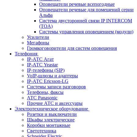
Оповещатели речевые всепогодные
Оповещатели речевые для помещений серии
Альфа
Система двусторонней связи IP INTERCOM
(TOA)
Системы управления оповещением (модули)
Усилители
Мегафоны
Громкоговорители для систем оповещения
Телефония
IP-АТС Агат
IP-АТС Yeastar
IP-телефоны (SIP)
VoIP-шлюзы и адаптеры
IP-АТС Ericsson-LG
Системы записи разговоров
Телефоны, факсы
АТС Panasonic
Прочие АТС и аксессуары
Электротехническое оборудование
Розетки и выключатели
Шкафы электрические
Коробки монтажные
Светотехника
Schneider Electric