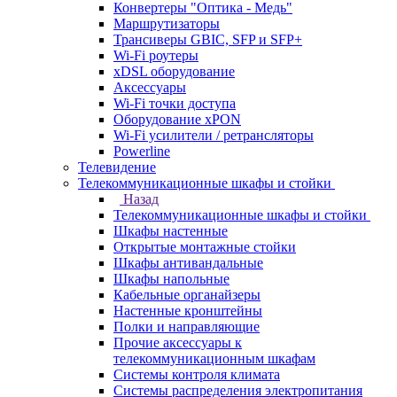
Конвертеры "Оптика - Медь"
Маршрутизаторы
Трансиверы GBIC, SFP и SFP+
Wi-Fi роутеры
xDSL оборудование
Аксессуары
Wi-Fi точки доступа
Оборудование хPON
Wi-Fi усилители / ретрансляторы
Powerline
Телевидение
Телекоммуникационные шкафы и стойки
Назад
Телекоммуникационные шкафы и стойки
Шкафы настенные
Открытые монтажные стойки
Шкафы антивандальные
Шкафы напольные
Кабельные органайзеры
Настенные кронштейны
Полки и направляющие
Прочие аксессуары к
телекоммуникационным шкафам
Системы контроля климата
Системы распределения электропитания