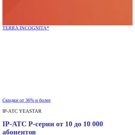
TERRA INCOGNITA*
*неизведанная земля
Попробуй новое!
Скидки для новых покупателей и постоянных
клиентов
на телекоммуникационный шкаф и блок розеток
Скидки от 36% и более
IP-АТС YEASTAR
IP-АТС P-серии от 10 до 10 000
абонентов