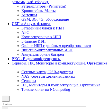
разъемы, каб. сборки)
Ретрансляторы (Репитеры)
Кронштейны Мачты
Антенны
GSM, 3G, 4G -оборудование
ИБП и Аккум. батареи
Батарейные блоки к ИБП
APC
Комплектующие к ИБП
3-фазные ИБП
On-line ИБП с двойным преобразованием
Линейно-интерактивные ИБП
Аккумуляторные батареи
ВКС - Видеоконференцсвязь
Серверы, ПК, Мониторы и комплектующие, Оргтехника
Сетевые карты, USB-адаптеры
NAS, серверы хранения данных
Серверы
ПК, Мониторы и комплектующие, Оргтехника
Тонкие клиенты NComputing