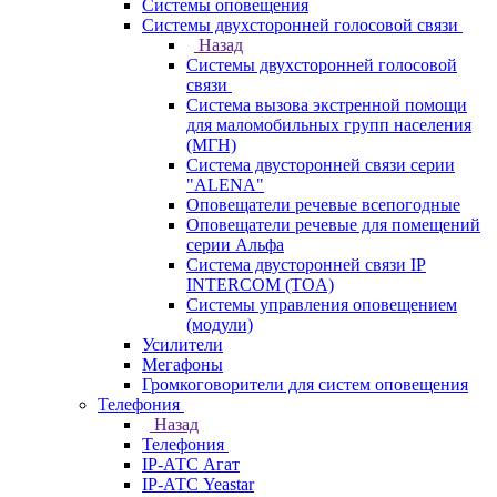
Системы оповещения
Системы двухсторонней голосовой связи
Назад
Системы двухсторонней голосовой
связи
Система вызова экстренной помощи
для маломобильных групп населения
(МГН)
Система двусторонней связи серии
"ALENA"
Оповещатели речевые всепогодные
Оповещатели речевые для помещений
серии Альфа
Система двусторонней связи IP
INTERCOM (TOA)
Системы управления оповещением
(модули)
Усилители
Мегафоны
Громкоговорители для систем оповещения
Телефония
Назад
Телефония
IP-АТС Агат
IP-АТС Yeastar