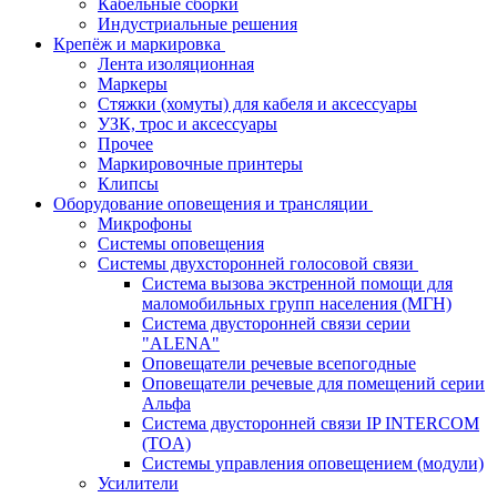
Кабельные сборки
Индустриальные решения
Крепёж и маркировка
Лента изоляционная
Маркеры
Стяжки (хомуты) для кабеля и аксессуары
УЗК, трос и аксессуары
Прочее
Маркировочные принтеры
Клипсы
Оборудование оповещения и трансляции
Микрофоны
Системы оповещения
Системы двухсторонней голосовой связи
Система вызова экстренной помощи для
маломобильных групп населения (МГН)
Система двусторонней связи серии
"ALENA"
Оповещатели речевые всепогодные
Оповещатели речевые для помещений серии
Альфа
Система двусторонней связи IP INTERCOM
(TOA)
Системы управления оповещением (модули)
Усилители