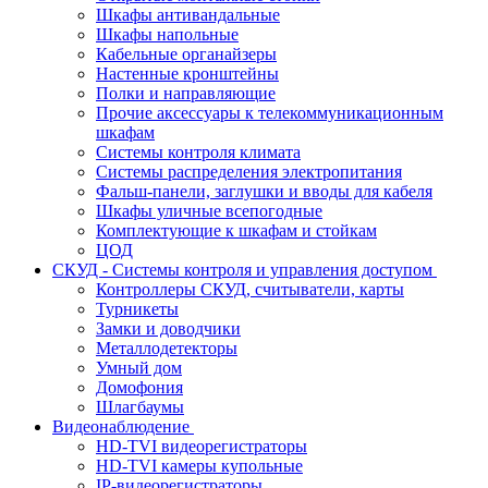
Шкафы антивандальные
Шкафы напольные
Кабельные органайзеры
Настенные кронштейны
Полки и направляющие
Прочие аксессуары к телекоммуникационным
шкафам
Системы контроля климата
Системы распределения электропитания
Фальш-панели, заглушки и вводы для кабеля
Шкафы уличные всепогодные
Комплектующие к шкафам и стойкам
ЦОД
СКУД - Системы контроля и управления доступом
Контроллеры СКУД, считыватели, карты
Турникеты
Замки и доводчики
Металлодетекторы
Умный дом
Домофония
Шлагбаумы
Видеонаблюдение
HD-TVI видеорегистраторы
HD-TVI камеры купольные
IP-видеорегистраторы