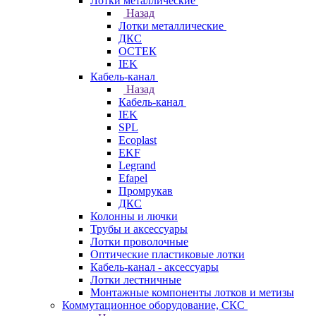
Лотки металлические
Назад
Лотки металлические
ДКС
ОСТЕК
IEK
Кабель-канал
Назад
Кабель-канал
IEK
SPL
Ecoplast
EKF
Legrand
Efapel
Промрукав
ДКС
Колонны и лючки
Трубы и аксессуары
Лотки проволочные
Оптические пластиковые лотки
Кабель-канал - аксессуары
Лотки лестничные
Монтажные компоненты лотков и метизы
Коммутационное оборудование, СКС