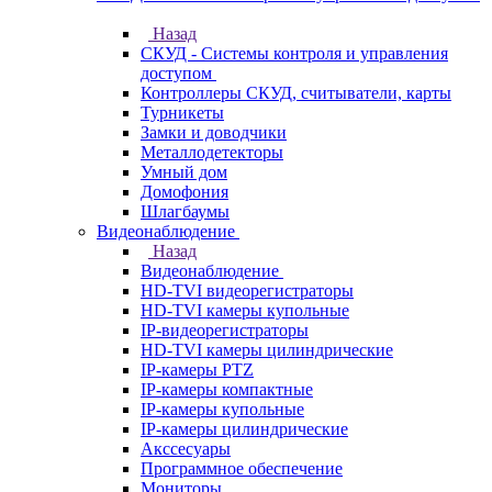
Назад
СКУД - Системы контроля и управления
доступом
Контроллеры СКУД, считыватели, карты
Турникеты
Замки и доводчики
Металлодетекторы
Умный дом
Домофония
Шлагбаумы
Видеонаблюдение
Назад
Видеонаблюдение
HD-TVI видеорегистраторы
HD-TVI камеры купольные
IP-видеорегистраторы
HD-TVI камеры цилиндрические
IP-камеры PTZ
IP-камеры компактные
IP-камеры купольные
IP-камеры цилиндрические
Акссесуары
Программное обеспечение
Мониторы