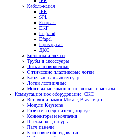
IEK
Кабель-канал
IEK
SPL
Ecoplast
EKF
Legrand
Efapel
Промрукав
ДКС
Колонны и лючки
Трубы и аксессуары
Лотки проволочные
Оптические пластиковые лотки
Кабель-канал - аксессуары
Лотки лестничные
Монтажные компоненты лотков и метизы
Коммутационное оборудование, СКС
Вставки и рамки Mosaic, Brava и др.
Модули Keystone
Розетки, соединители, корпуса
Коннекторы и колпачки
Патч-корды, шнуры
Патч-панели
Кроссовое оборудование