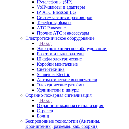
IP-телефоны (SIP)
VoIP-шлюзы и адаптеры
IP-АТС Ericsson-LG
Системы записи разговоров
Телефоны, факсы
АТС Panasonic
Прочие АТС и аксессуары
Электротехническое оборудование
Назад
Электротехническое оборудование
Розетки и выключатели
Шкафы электрические
Коробки монтажные
Светотехника
Schneider Electric
Автоматические выключатели
Электрические разъёмы
Удлинители и шнуры
Охранно-пожарная сигнализация
Назад
Охранно-пожарная сигнализация
Стрелец
Болид
Беспроводные технологии (Антенны,
Кронштейны, разъемы, каб. сборки)