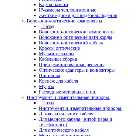
Карты памяти
IP-камеры тепловизионные
Жёсткие диски для видеонаблюдения
Волоконно-оптические компоненты
Назад
Волоконно-оптические компоненты
Волоконно-оптические патч-корды
Волоконно-оптический кабель
Кроссы оптические
Мультиплексоры
Кабельные сборки
Претерминированные решения
Оптические адаптеры и коннекторы
Пигтейлы
Крепёж для кабеля
Муфты
Расходные материалы и пр.
Инструмент и измерительные приборы
Назад
Инструмент и измерительные приборы
Для коаксиального кабеля
Для медного кабеля ( витой пары и
телефонного)
Для оптического кабеля
Монтажный инструмент