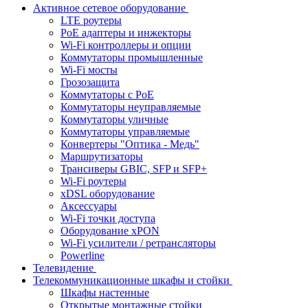
Активное сетевое оборудование
LTE роутеры
PoE адаптеры и инжекторы
Wi-Fi контроллеры и опции
Коммутаторы промышленные
Wi-Fi мосты
Грозозащита
Коммутаторы c PoE
Коммутаторы неуправляемые
Коммутаторы уличные
Коммутаторы управляемые
Конвертеры "Оптика - Медь"
Маршрутизаторы
Трансиверы GBIC, SFP и SFP+
Wi-Fi роутеры
xDSL оборудование
Аксессуары
Wi-Fi точки доступа
Оборудование хPON
Wi-Fi усилители / ретрансляторы
Powerline
Телевидение
Телекоммуникационные шкафы и стойки
Шкафы настенные
Открытые монтажные стойки