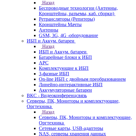
Назад
Беспроводные технологии (Антенны,
Кронштейны, разъемы, каб. сборки)
Ретрансляторы (Репитеры)
Кронштейны Мачты
Антенны
GSM, 3G, 4G -оборудование
ИБП и Аккум. батареи
Назад
ИБП и Аккум. батареи
Батарейные блоки к ИБП
APC
Комплектующие к ИБП
3-фазные ИБП
On-line ИБП с двойным преобразованием
Линейно-интерактивные ИБП
Аккумуляторные батареи
ВКС - Видеоконференцсвязь
Серверы, ПК, Мониторы и комплектующие,
Оргтехника
Назад
Серверы, ПК, Мониторы и комплектующие,
Оргтехника
Сетевые карты, USB-адаптеры
NAS, серверы хранения данных