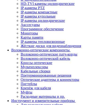
HD-TVI камеры цилиндрические
IP-камеры PTZ
IP-камеры компактные
IP-камеры купольные
IP-камеры цилиндрические
Акссесуары
Программное обеспечение
Мониторы
Карты памяти
IP-камеры тепловизионные
Жёсткие диски для видеонаблюдения
Волоконно-оптические компоненты
Волоконно-оптические патч-корды
Волоконно-оптический кабель
Кроссы оптические
Мультиплексоры
Кабельные сборки
Претерминированные решения
Оптические адаптеры и коннекторы
Пигтейлы
Крепёж для кабеля
Муфты
Расходные материалы и пр.
Инструмент и измерительные приборы
Для коаксиального кабеля