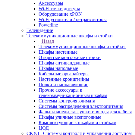
Аксессуары
Wi-Fi точки доступа
Оборудование хPON
Wi-Fi усилители / ретрансляторы
Powerline
Телевидение
Телекоммуникационные шкафы и стойки
Назад
Телекоммуникационные шкафы и стойки
Шкафы настенные
Открытые монтажные стойки
Шкафы антивандальные
Шкафы напольные
Кабельные органайзеры
Настенные кронштейны
Полки и направляющие
Прочие аксессуары к
телекоммуникационным шкафам
Системы контроля климата
Системы распределения электропитания
Фальш-панели, заглушки и вводы для кабеля
Шкафы уличные всепогодные
Комплектующие к шкафам и стойкам
ЦОД
СКУД - Системы контроля и управления доступом