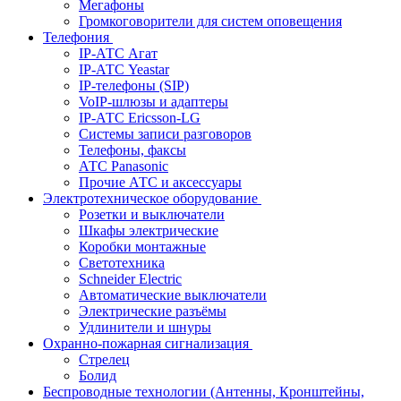
Мегафоны
Громкоговорители для систем оповещения
Телефония
IP-АТС Агат
IP-АТС Yeastar
IP-телефоны (SIP)
VoIP-шлюзы и адаптеры
IP-АТС Ericsson-LG
Системы записи разговоров
Телефоны, факсы
АТС Panasonic
Прочие АТС и аксессуары
Электротехническое оборудование
Розетки и выключатели
Шкафы электрические
Коробки монтажные
Светотехника
Schneider Electric
Автоматические выключатели
Электрические разъёмы
Удлинители и шнуры
Охранно-пожарная сигнализация
Стрелец
Болид
Беспроводные технологии (Антенны, Кронштейны,