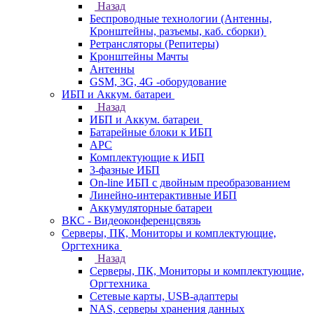
Назад
Беспроводные технологии (Антенны,
Кронштейны, разъемы, каб. сборки)
Ретрансляторы (Репитеры)
Кронштейны Мачты
Антенны
GSM, 3G, 4G -оборудование
ИБП и Аккум. батареи
Назад
ИБП и Аккум. батареи
Батарейные блоки к ИБП
APC
Комплектующие к ИБП
3-фазные ИБП
On-line ИБП с двойным преобразованием
Линейно-интерактивные ИБП
Аккумуляторные батареи
ВКС - Видеоконференцсвязь
Серверы, ПК, Мониторы и комплектующие,
Оргтехника
Назад
Серверы, ПК, Мониторы и комплектующие,
Оргтехника
Сетевые карты, USB-адаптеры
NAS, серверы хранения данных