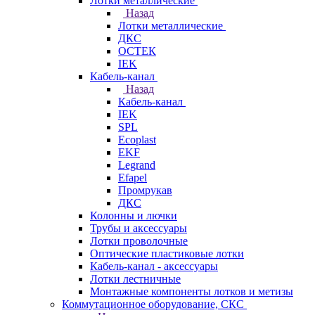
Лотки металлические
Назад
Лотки металлические
ДКС
ОСТЕК
IEK
Кабель-канал
Назад
Кабель-канал
IEK
SPL
Ecoplast
EKF
Legrand
Efapel
Промрукав
ДКС
Колонны и лючки
Трубы и аксессуары
Лотки проволочные
Оптические пластиковые лотки
Кабель-канал - аксессуары
Лотки лестничные
Монтажные компоненты лотков и метизы
Коммутационное оборудование, СКС