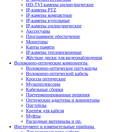
HD-TVI камеры цилиндрические
IP-камеры PTZ
IP-камеры компактные
IP-камеры купольные
IP-камеры цилиндрические
Акссесуары
Программное обеспечение
Мониторы
Карты памяти
IP-камеры тепловизионные
Жёсткие диски для видеонаблюдения
Волоконно-оптические компоненты
Волоконно-оптические патч-корды
Волоконно-оптический кабель
Кроссы оптические
Мультиплексоры
Кабельные сборки
Претерминированные решения
Оптические адаптеры и коннекторы
Пигтейлы
Крепёж для кабеля
Муфты
Расходные материалы и пр.
Инструмент и измерительные приборы
Для коаксиального кабеля