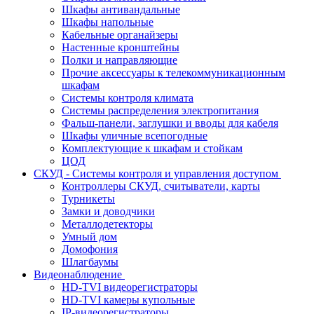
Шкафы антивандальные
Шкафы напольные
Кабельные органайзеры
Настенные кронштейны
Полки и направляющие
Прочие аксессуары к телекоммуникационным
шкафам
Системы контроля климата
Системы распределения электропитания
Фальш-панели, заглушки и вводы для кабеля
Шкафы уличные всепогодные
Комплектующие к шкафам и стойкам
ЦОД
СКУД - Системы контроля и управления доступом
Контроллеры СКУД, считыватели, карты
Турникеты
Замки и доводчики
Металлодетекторы
Умный дом
Домофония
Шлагбаумы
Видеонаблюдение
HD-TVI видеорегистраторы
HD-TVI камеры купольные
IP-видеорегистраторы