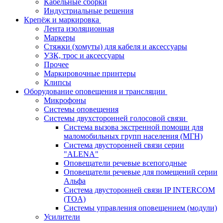
Кабельные сборки
Индустриальные решения
Крепёж и маркировка
Лента изоляционная
Маркеры
Стяжки (хомуты) для кабеля и аксессуары
УЗК, трос и аксессуары
Прочее
Маркировочные принтеры
Клипсы
Оборудование оповещения и трансляции
Микрофоны
Системы оповещения
Системы двухсторонней голосовой связи
Система вызова экстренной помощи для
маломобильных групп населения (МГН)
Система двусторонней связи серии
"ALENA"
Оповещатели речевые всепогодные
Оповещатели речевые для помещений серии
Альфа
Система двусторонней связи IP INTERCOM
(TOA)
Системы управления оповещением (модули)
Усилители