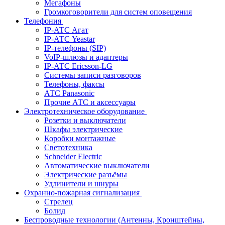
Мегафоны
Громкоговорители для систем оповещения
Телефония
IP-АТС Агат
IP-АТС Yeastar
IP-телефоны (SIP)
VoIP-шлюзы и адаптеры
IP-АТС Ericsson-LG
Системы записи разговоров
Телефоны, факсы
АТС Panasonic
Прочие АТС и аксессуары
Электротехническое оборудование
Розетки и выключатели
Шкафы электрические
Коробки монтажные
Светотехника
Schneider Electric
Автоматические выключатели
Электрические разъёмы
Удлинители и шнуры
Охранно-пожарная сигнализация
Стрелец
Болид
Беспроводные технологии (Антенны, Кронштейны,