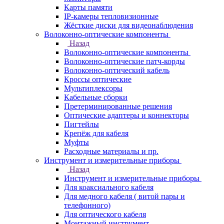
Карты памяти
IP-камеры тепловизионные
Жёсткие диски для видеонаблюдения
Волоконно-оптические компоненты
Назад
Волоконно-оптические компоненты
Волоконно-оптические патч-корды
Волоконно-оптический кабель
Кроссы оптические
Мультиплексоры
Кабельные сборки
Претерминированные решения
Оптические адаптеры и коннекторы
Пигтейлы
Крепёж для кабеля
Муфты
Расходные материалы и пр.
Инструмент и измерительные приборы
Назад
Инструмент и измерительные приборы
Для коаксиального кабеля
Для медного кабеля ( витой пары и
телефонного)
Для оптического кабеля
Монтажный инструмент