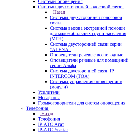
Системы оповещения
Системы двухсторонней голосовой связи
Назад
Системы двухсторонней голосовой
связи
Система вызова экстренной помощи
для маломобильных групп населения
(МГН)
Система двусторонней связи серии
"ALENA"
Оповещатели речевые всепогодные
Оповещатели речевые для помещений
серии Альфа
Система двусторонней связи IP
INTERCOM (TOA)
Системы управления оповещением
(модули)
Усилители
Мегафоны
Громкоговорители для систем оповещения
Телефония
Назад
Телефония
IP-АТС Агат
IP-АТС Yeastar