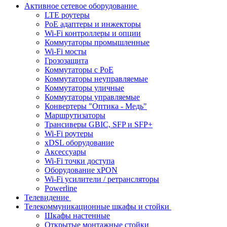
Активное сетевое оборудование
LTE роутеры
PoE адаптеры и инжекторы
Wi-Fi контроллеры и опции
Коммутаторы промышленные
Wi-Fi мосты
Грозозащита
Коммутаторы c PoE
Коммутаторы неуправляемые
Коммутаторы уличные
Коммутаторы управляемые
Конвертеры "Оптика - Медь"
Маршрутизаторы
Трансиверы GBIC, SFP и SFP+
Wi-Fi роутеры
xDSL оборудование
Аксессуары
Wi-Fi точки доступа
Оборудование хPON
Wi-Fi усилители / ретрансляторы
Powerline
Телевидение
Телекоммуникационные шкафы и стойки
Шкафы настенные
Открытые монтажные стойки