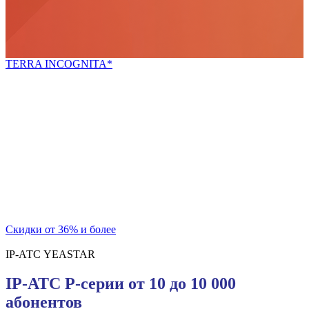
TERRA INCOGNITA*
*неизведанная земля
Попробуй новое!
Скидки для новых покупателей и постоянных
клиентов
на телекоммуникационный шкаф и блок розеток
Скидки от 36% и более
IP-АТС YEASTAR
IP-АТС P-серии от 10 до 10 000
абонентов