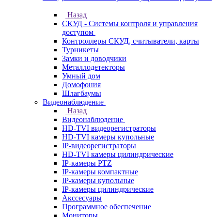
Назад
СКУД - Системы контроля и управления
доступом
Контроллеры СКУД, считыватели, карты
Турникеты
Замки и доводчики
Металлодетекторы
Умный дом
Домофония
Шлагбаумы
Видеонаблюдение
Назад
Видеонаблюдение
HD-TVI видеорегистраторы
HD-TVI камеры купольные
IP-видеорегистраторы
HD-TVI камеры цилиндрические
IP-камеры PTZ
IP-камеры компактные
IP-камеры купольные
IP-камеры цилиндрические
Акссесуары
Программное обеспечение
Мониторы