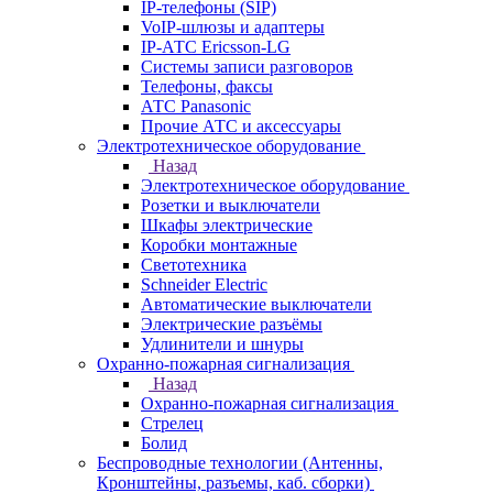
IP-телефоны (SIP)
VoIP-шлюзы и адаптеры
IP-АТС Ericsson-LG
Системы записи разговоров
Телефоны, факсы
АТС Panasonic
Прочие АТС и аксессуары
Электротехническое оборудование
Назад
Электротехническое оборудование
Розетки и выключатели
Шкафы электрические
Коробки монтажные
Светотехника
Schneider Electric
Автоматические выключатели
Электрические разъёмы
Удлинители и шнуры
Охранно-пожарная сигнализация
Назад
Охранно-пожарная сигнализация
Стрелец
Болид
Беспроводные технологии (Антенны,
Кронштейны, разъемы, каб. сборки)