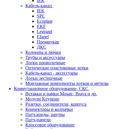
IEK
Кабель-канал
IEK
SPL
Ecoplast
EKF
Legrand
Efapel
Промрукав
ДКС
Колонны и лючки
Трубы и аксессуары
Лотки проволочные
Оптические пластиковые лотки
Кабель-канал - аксессуары
Лотки лестничные
Монтажные компоненты лотков и метизы
Коммутационное оборудование, СКС
Вставки и рамки Mosaic, Brava и др.
Модули Keystone
Розетки, соединители, корпуса
Коннекторы и колпачки
Патч-корды, шнуры
Патч-панели
Кроссовое оборудование