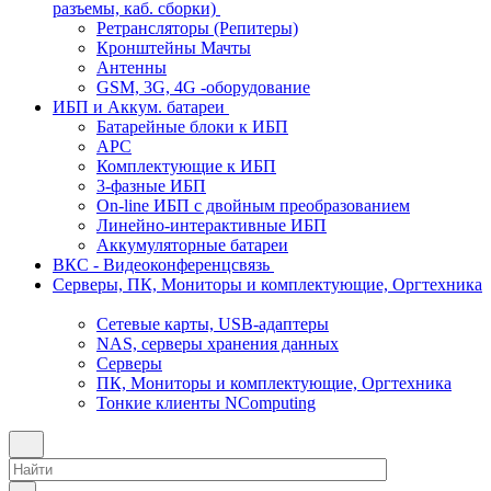
разъемы, каб. сборки)
Ретрансляторы (Репитеры)
Кронштейны Мачты
Антенны
GSM, 3G, 4G -оборудование
ИБП и Аккум. батареи
Батарейные блоки к ИБП
APC
Комплектующие к ИБП
3-фазные ИБП
On-line ИБП с двойным преобразованием
Линейно-интерактивные ИБП
Аккумуляторные батареи
ВКС - Видеоконференцсвязь
Серверы, ПК, Мониторы и комплектующие, Оргтехника
Сетевые карты, USB-адаптеры
NAS, серверы хранения данных
Серверы
ПК, Мониторы и комплектующие, Оргтехника
Тонкие клиенты NComputing