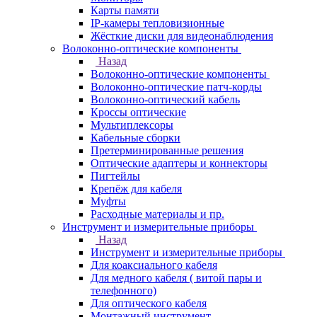
Карты памяти
IP-камеры тепловизионные
Жёсткие диски для видеонаблюдения
Волоконно-оптические компоненты
Назад
Волоконно-оптические компоненты
Волоконно-оптические патч-корды
Волоконно-оптический кабель
Кроссы оптические
Мультиплексоры
Кабельные сборки
Претерминированные решения
Оптические адаптеры и коннекторы
Пигтейлы
Крепёж для кабеля
Муфты
Расходные материалы и пр.
Инструмент и измерительные приборы
Назад
Инструмент и измерительные приборы
Для коаксиального кабеля
Для медного кабеля ( витой пары и
телефонного)
Для оптического кабеля
Монтажный инструмент