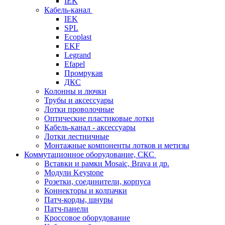
IEK
Кабель-канал
IEK
SPL
Ecoplast
EKF
Legrand
Efapel
Промрукав
ДКС
Колонны и лючки
Трубы и аксессуары
Лотки проволочные
Оптические пластиковые лотки
Кабель-канал - аксессуары
Лотки лестничные
Монтажные компоненты лотков и метизы
Коммутационное оборудование, СКС
Вставки и рамки Mosaic, Brava и др.
Модули Keystone
Розетки, соединители, корпуса
Коннекторы и колпачки
Патч-корды, шнуры
Патч-панели
Кроссовое оборудование