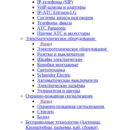
IP-телефоны (SIP)
VoIP-шлюзы и адаптеры
IP-АТС Ericsson-LG
Системы записи разговоров
Телефоны, факсы
АТС Panasonic
Прочие АТС и аксессуары
Электротехническое оборудование
Назад
Электротехническое оборудование
Розетки и выключатели
Шкафы электрические
Коробки монтажные
Светотехника
Schneider Electric
Автоматические выключатели
Электрические разъёмы
Удлинители и шнуры
Охранно-пожарная сигнализация
Назад
Охранно-пожарная сигнализация
Стрелец
Болид
Беспроводные технологии (Антенны,
Кронштейны, разъемы, каб. сборки)