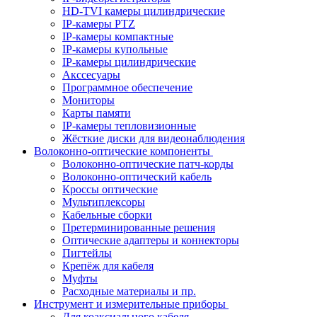
HD-TVI камеры цилиндрические
IP-камеры PTZ
IP-камеры компактные
IP-камеры купольные
IP-камеры цилиндрические
Акссесуары
Программное обеспечение
Мониторы
Карты памяти
IP-камеры тепловизионные
Жёсткие диски для видеонаблюдения
Волоконно-оптические компоненты
Волоконно-оптические патч-корды
Волоконно-оптический кабель
Кроссы оптические
Мультиплексоры
Кабельные сборки
Претерминированные решения
Оптические адаптеры и коннекторы
Пигтейлы
Крепёж для кабеля
Муфты
Расходные материалы и пр.
Инструмент и измерительные приборы
Для коаксиального кабеля