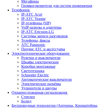
Мегафоны
Громкоговорители для систем оповещения
Телефония
IP-АТС Агат
IP-АТС Yeastar
IP-телефоны (SIP)
VoIP-шлюзы и адаптеры
IP-АТС Ericsson-LG
Системы записи разговоров
Телефоны, факсы
АТС Panasonic
Прочие АТС и аксессуары
Электротехническое оборудование
Розетки и выключатели
Шкафы электрические
Коробки монтажные
Светотехника
Schneider Electric
Автоматические выключатели
Электрические разъёмы
Удлинители и шнуры
Охранно-пожарная сигнализация
Стрелец
Болид
Беспроводные технологии (Антенны, Кронштейны,