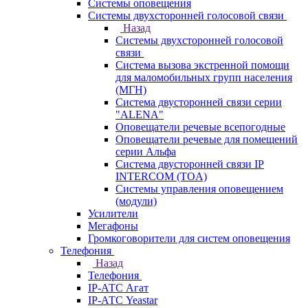
Системы оповещения
Системы двухсторонней голосовой связи
Назад
Системы двухсторонней голосовой
связи
Система вызова экстренной помощи
для маломобильных групп населения
(МГН)
Система двусторонней связи серии
"ALENA"
Оповещатели речевые всепогодные
Оповещатели речевые для помещений
серии Альфа
Система двусторонней связи IP
INTERCOM (TOA)
Системы управления оповещением
(модули)
Усилители
Мегафоны
Громкоговорители для систем оповещения
Телефония
Назад
Телефония
IP-АТС Агат
IP-АТС Yeastar