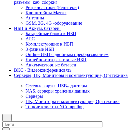
разъемы, каб. сборки)
Ретрансляторы (Репитеры)
Кронштейны Мачты
Антенны
GSM, 3G, 4G -оборудование
ИБП и Аккум. батареи
Батарейные блоки к ИБП
APC
Комплектующие к ИБП
3-фазные ИБП
On-line ИБП с двойным преобразованием
Линейно-интерактивные ИБП
Аккумуляторные батареи
ВКС - Видеоконференцсвязь
Серверы, ПК, Мониторы и комплектующие, Оргтехника
Сетевые карты, USB-адаптеры
NAS, серверы хранения данных
Серверы
ПК, Мониторы и комплектующие, Оргтехника
Тонкие клиенты NComputing