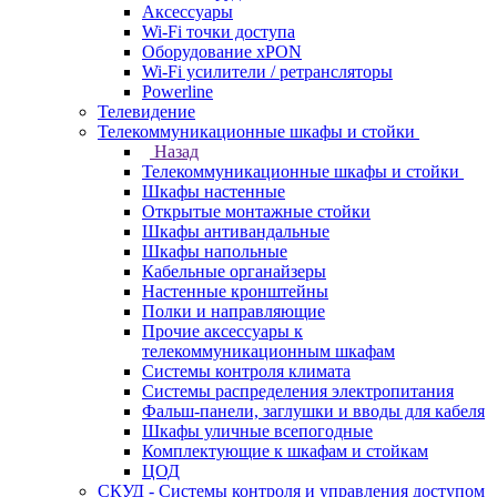
Аксессуары
Wi-Fi точки доступа
Оборудование хPON
Wi-Fi усилители / ретрансляторы
Powerline
Телевидение
Телекоммуникационные шкафы и стойки
Назад
Телекоммуникационные шкафы и стойки
Шкафы настенные
Открытые монтажные стойки
Шкафы антивандальные
Шкафы напольные
Кабельные органайзеры
Настенные кронштейны
Полки и направляющие
Прочие аксессуары к
телекоммуникационным шкафам
Системы контроля климата
Системы распределения электропитания
Фальш-панели, заглушки и вводы для кабеля
Шкафы уличные всепогодные
Комплектующие к шкафам и стойкам
ЦОД
СКУД - Системы контроля и управления доступом