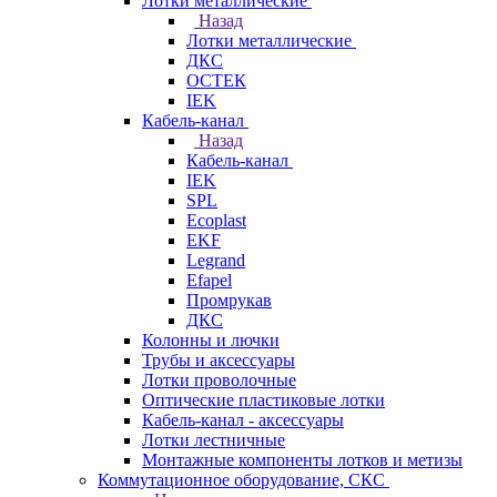
Лотки металлические
Назад
Лотки металлические
ДКС
ОСТЕК
IEK
Кабель-канал
Назад
Кабель-канал
IEK
SPL
Ecoplast
EKF
Legrand
Efapel
Промрукав
ДКС
Колонны и лючки
Трубы и аксессуары
Лотки проволочные
Оптические пластиковые лотки
Кабель-канал - аксессуары
Лотки лестничные
Монтажные компоненты лотков и метизы
Коммутационное оборудование, СКС