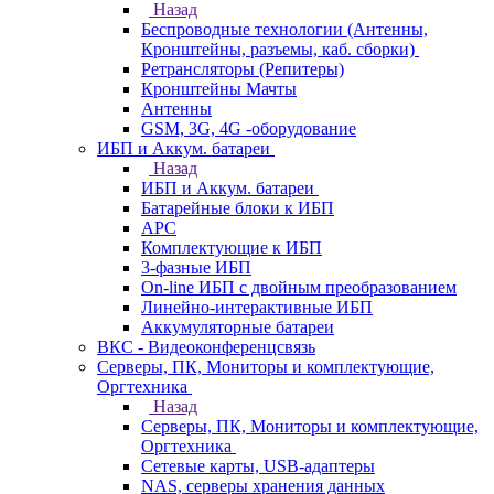
Назад
Беспроводные технологии (Антенны,
Кронштейны, разъемы, каб. сборки)
Ретрансляторы (Репитеры)
Кронштейны Мачты
Антенны
GSM, 3G, 4G -оборудование
ИБП и Аккум. батареи
Назад
ИБП и Аккум. батареи
Батарейные блоки к ИБП
APC
Комплектующие к ИБП
3-фазные ИБП
On-line ИБП с двойным преобразованием
Линейно-интерактивные ИБП
Аккумуляторные батареи
ВКС - Видеоконференцсвязь
Серверы, ПК, Мониторы и комплектующие,
Оргтехника
Назад
Серверы, ПК, Мониторы и комплектующие,
Оргтехника
Сетевые карты, USB-адаптеры
NAS, серверы хранения данных