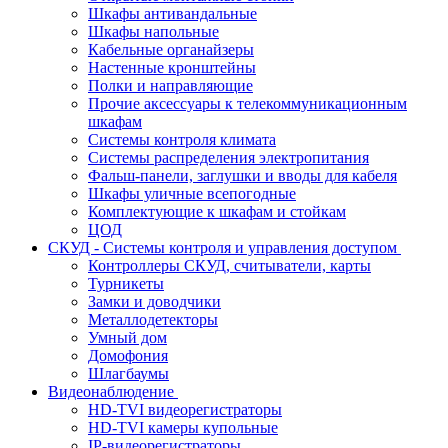
Шкафы антивандальные
Шкафы напольные
Кабельные органайзеры
Настенные кронштейны
Полки и направляющие
Прочие аксессуары к телекоммуникационным
шкафам
Системы контроля климата
Системы распределения электропитания
Фальш-панели, заглушки и вводы для кабеля
Шкафы уличные всепогодные
Комплектующие к шкафам и стойкам
ЦОД
СКУД - Системы контроля и управления доступом
Контроллеры СКУД, считыватели, карты
Турникеты
Замки и доводчики
Металлодетекторы
Умный дом
Домофония
Шлагбаумы
Видеонаблюдение
HD-TVI видеорегистраторы
HD-TVI камеры купольные
IP-видеорегистраторы