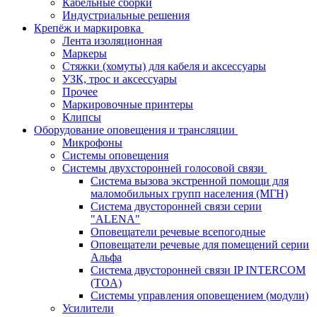
Кабельные сборки
Индустриальные решения
Крепёж и маркировка
Лента изоляционная
Маркеры
Стяжки (хомуты) для кабеля и аксессуары
УЗК, трос и аксессуары
Прочее
Маркировочные принтеры
Клипсы
Оборудование оповещения и трансляции
Микрофоны
Системы оповещения
Системы двухсторонней голосовой связи
Система вызова экстренной помощи для
маломобильных групп населения (МГН)
Система двусторонней связи серии
"ALENA"
Оповещатели речевые всепогодные
Оповещатели речевые для помещений серии
Альфа
Система двусторонней связи IP INTERCOM
(TOA)
Системы управления оповещением (модули)
Усилители