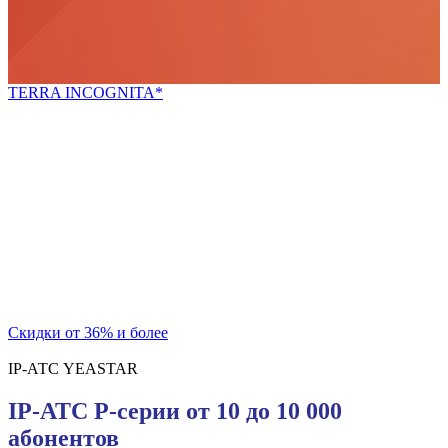
TERRA INCOGNITA*
*неизведанная земля
Попробуй новое!
Скидки для новых покупателей и постоянных
клиентов
на телекоммуникационный шкаф и блок розеток
Скидки от 36% и более
IP-АТС YEASTAR
IP-АТС P-серии от 10 до 10 000
абонентов