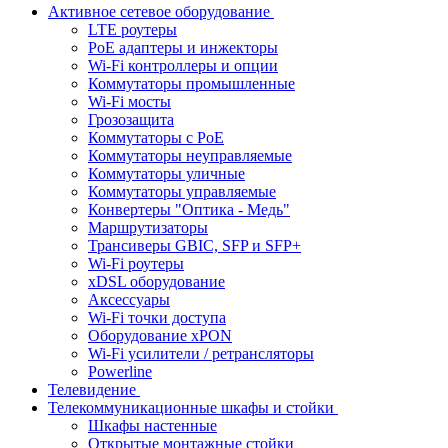
Активное сетевое оборудование
LTE роутеры
PoE адаптеры и инжекторы
Wi-Fi контроллеры и опции
Коммутаторы промышленные
Wi-Fi мосты
Грозозащита
Коммутаторы c PoE
Коммутаторы неуправляемые
Коммутаторы уличные
Коммутаторы управляемые
Конвертеры "Оптика - Медь"
Маршрутизаторы
Трансиверы GBIC, SFP и SFP+
Wi-Fi роутеры
xDSL оборудование
Аксессуары
Wi-Fi точки доступа
Оборудование хPON
Wi-Fi усилители / ретрансляторы
Powerline
Телевидение
Телекоммуникационные шкафы и стойки
Шкафы настенные
Открытые монтажные стойки