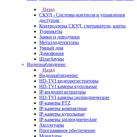
Назад
СКУД - Системы контроля и управления
доступом
Контроллеры СКУД, считыватели, карты
Турникеты
Замки и доводчики
Металлодетекторы
Умный дом
Домофония
Шлагбаумы
Видеонаблюдение
Назад
Видеонаблюдение
HD-TVI видеорегистраторы
HD-TVI камеры купольные
IP-видеорегистраторы
HD-TVI камеры цилиндрические
IP-камеры PTZ
IP-камеры компактные
IP-камеры купольные
IP-камеры цилиндрические
Акссесуары
Программное обеспечение
Мониторы